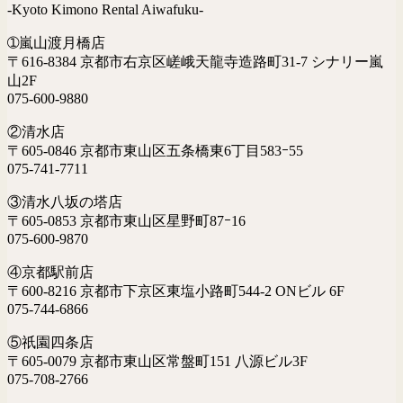
-Kyoto Kimono Rental Aiwafuku-
➀嵐山渡月橋店
〒616-8384 京都市右京区嵯峨天龍寺造路町31-7 シナリー嵐
山2F
075-600-9880
②清水店
〒605-0846 京都市東山区五条橋東6丁目583ｰ55
075-741-7711
③清水八坂の塔店
〒605-0853 京都市東山区星野町87ｰ16
075-600-9870
④京都駅前店
〒600-8216 京都市下京区東塩小路町544-2 ONビル 6F
075-744-6866
⑤祇園四条店
〒605-0079 京都市東山区常盤町151 八源ビル3F
075-708-2766