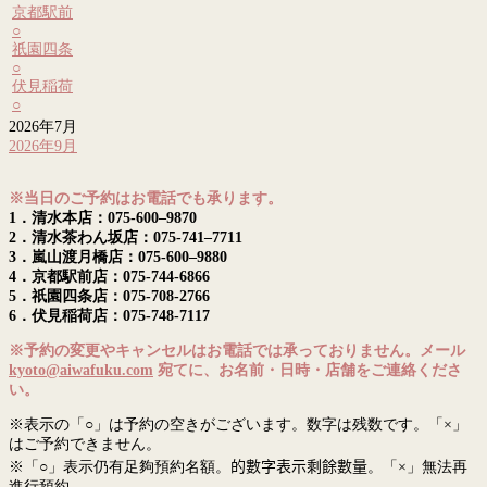
京都駅前
○
祇園四条
○
伏見稲荷
○
2026年7月
2026年9月
※当日のご予約はお電話でも承ります。
1．清水本店：075-600–9870
2．清水茶わん坂店：075-741–7711
3．嵐山渡月橋店：075-600–9880
4．京都駅前店：075-744-6866
5．祇園四条店：075-708-2766
6．伏見稲荷店：075-748-7117
※予約の変更やキャンセルはお電話では承っておりません。メール
kyoto@aiwafuku.com
宛てに、お名前・日時・店舗をご連絡くださ
い。
※表示の「○」は予約の空きがございます。数字は残数です。「×」
はご予約できません。
※「○」表示仍有足夠預約名額。
的數字表示剩餘數量
。「×」無法再
進行預約。