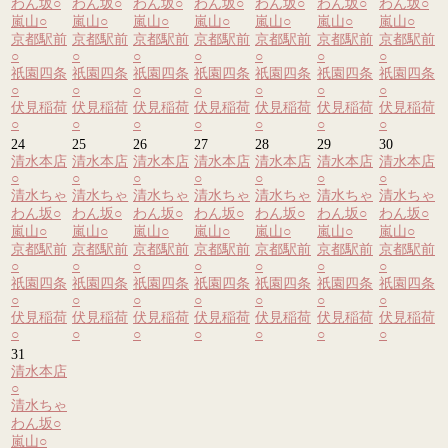
わん坂
○
わん坂
○
わん坂
○
わん坂
○
わん坂
○
わん坂
○
わん坂
○
嵐山
○
嵐山
○
嵐山
○
嵐山
○
嵐山
○
嵐山
○
嵐山
○
京都駅前
京都駅前
京都駅前
京都駅前
京都駅前
京都駅前
京都駅前
○
○
○
○
○
○
○
祇園四条
祇園四条
祇園四条
祇園四条
祇園四条
祇園四条
祇園四条
○
○
○
○
○
○
○
伏見稲荷
伏見稲荷
伏見稲荷
伏見稲荷
伏見稲荷
伏見稲荷
伏見稲荷
○
○
○
○
○
○
○
24
25
26
27
28
29
30
清水本店
清水本店
清水本店
清水本店
清水本店
清水本店
清水本店
○
○
○
○
○
○
○
清水ちゃ
清水ちゃ
清水ちゃ
清水ちゃ
清水ちゃ
清水ちゃ
清水ちゃ
わん坂
○
わん坂
○
わん坂
○
わん坂
○
わん坂
○
わん坂
○
わん坂
○
嵐山
○
嵐山
○
嵐山
○
嵐山
○
嵐山
○
嵐山
○
嵐山
○
京都駅前
京都駅前
京都駅前
京都駅前
京都駅前
京都駅前
京都駅前
○
○
○
○
○
○
○
祇園四条
祇園四条
祇園四条
祇園四条
祇園四条
祇園四条
祇園四条
○
○
○
○
○
○
○
伏見稲荷
伏見稲荷
伏見稲荷
伏見稲荷
伏見稲荷
伏見稲荷
伏見稲荷
○
○
○
○
○
○
○
31
清水本店
○
清水ちゃ
わん坂
○
嵐山
○