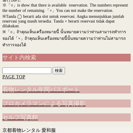
※「○」is show that there is available reservation. The numbers represent
the number of remaining.「×」You can not make the reservation.
※Tanda ◯ berarti ada slot untuk reservasi. Angka menunjukkan jumlah
reservasi yang masih tersedia. Tanda × berarti reservasi tidak dapat
dilakukan.
※
「○」ถ้าคุณเห็นเครื่องหมายนี้ นั้นหมายความว่าท่านสามารถทำการ
จองได้「×」ถ้าคุณเห็นเครื่องหมายนี้นั้นหมายความว่าท่านไม่สามารถ
ทำการจองได้
サイト内検索
検
索:
PAGE TOP
着物レンタル年間パスポート
プロカメラマンによる写真撮影
セルフ写真館
京都着物レンタル 愛和服