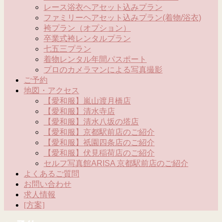
レース浴衣ヘアセット込みプラン
ファミリーヘアセット込みプラン(着物/浴衣)
袴プラン（オプション）
卒業式袴レンタルプラン
七五三プラン
着物レンタル年間パスポート
プロのカメラマンによる写真撮影
ご予約
地図・アクセス
【愛和服】嵐山渡月橋店
【愛和服】清水寺店
【愛和服】清水八坂の塔店
【愛和服】京都駅前店のご紹介
【愛和服】祇園四条店のご紹介
【愛和服】伏見稲荷店のご紹介
セルフ写真館ARISA 京都駅前店のご紹介
よくあるご質問
お問い合わせ
求人情報
[方案]