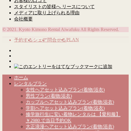
お客様の口コミ
スタイリストの皆様へ リースについて
メディアに取り上げられる理由
会社概要
© 2021. Kyoto Kimono Rental Aiwafuku All Rights Reserved.
PLAN
予約する
シェア
問合せる
ホーム
レンタルプラン
女性ヘアセット込みプラン(着物/浴衣)
男性プラン(着物/浴衣)
カップルヘアセット込みプラン(着物/浴衣)
学割ヘアセット込みプラン(着物/浴衣)
修学旅行生に安い着物レンタルは 【愛和服】
￥2980 で当日予約OK
大正浪漫ヘアセット込みプラン(着物/浴衣)