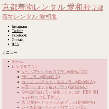
京都着物レンタル 愛和服
京都
着物レンタル 愛和服
Instagram
Twitter
Facebook
Contact
RSS
メニュー
ホーム
レンタルプラン
女性ヘアセット込みプラン(着物/浴衣)
男性プラン(着物/浴衣)
カップルヘアセット込みプラン(着物/浴衣)
学割ヘアセット込みプラン(着物/浴衣)
修学旅行生に安い着物レンタルは 【愛和服】
￥2980 で当日予約OK
大正浪漫ヘアセット込みプラン(着物/浴衣)
レース着物ヘアセット付プランが安い