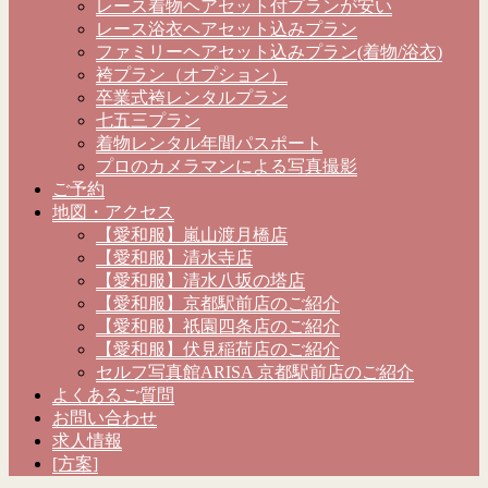
レース着物ヘアセット付プランが安い
レース浴衣ヘアセット込みプラン
ファミリーヘアセット込みプラン(着物/浴衣)
袴プラン（オプション）
卒業式袴レンタルプラン
七五三プラン
着物レンタル年間パスポート
プロのカメラマンによる写真撮影
ご予約
地図・アクセス
【愛和服】嵐山渡月橋店
【愛和服】清水寺店
【愛和服】清水八坂の塔店
【愛和服】京都駅前店のご紹介
【愛和服】祇園四条店のご紹介
【愛和服】伏見稲荷店のご紹介
セルフ写真館ARISA 京都駅前店のご紹介
よくあるご質問
お問い合わせ
求人情報
[方案]