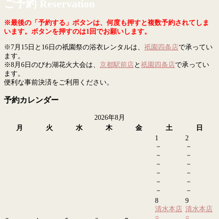
ご予約 Reservation
※最後の「予約する」ボタンは、何度も押すと複数予約されてしま
います。ボタンを押すのは1回でお願いします。
※7月15日と16日の祇園祭の浴衣レンタルは、
祇園四条店
で承ってい
ます。
※8月6日のびわ湖花火大会は、
京都駅前店
と
祇園四条店
で承ってい
ます。
便利な事前決済をご利用ください。
予約カレンダー
2026年8月
月
火
水
木
金
土
日
1
2
－
－
－
－
－
－
－
－
－
－
－
－
8
9
清水本店
清水本店
○
○