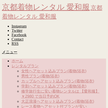
京都着物レンタル 愛和服
京都
着物レンタル 愛和服
Instagram
Twitter
Facebook
Contact
RSS
メニュー
ホーム
レンタルプラン
女性ヘアセット込みプラン(着物/浴衣)
男性プラン(着物/浴衣)
カップルヘアセット込みプラン(着物/浴衣)
学割ヘアセット込みプラン(着物/浴衣)
修学旅行生に安い着物レンタルは 【愛和服】
￥2980 で当日予約OK
大正浪漫ヘアセット込みプラン(着物/浴衣)
レース着物ヘアセット付プランが安い