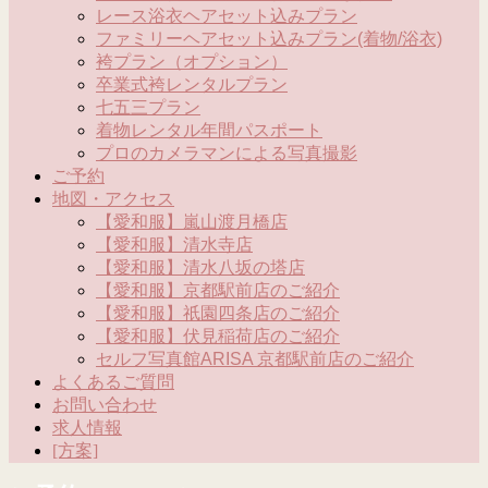
レース浴衣ヘアセット込みプラン
ファミリーヘアセット込みプラン(着物/浴衣)
袴プラン（オプション）
卒業式袴レンタルプラン
七五三プラン
着物レンタル年間パスポート
プロのカメラマンによる写真撮影
ご予約
地図・アクセス
【愛和服】嵐山渡月橋店
【愛和服】清水寺店
【愛和服】清水八坂の塔店
【愛和服】京都駅前店のご紹介
【愛和服】祇園四条店のご紹介
【愛和服】伏見稲荷店のご紹介
セルフ写真館ARISA 京都駅前店のご紹介
よくあるご質問
お問い合わせ
求人情報
[方案]