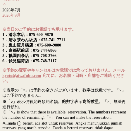
○
2026年7月
2026年9月
※当日のご予約はお電話でも承ります。
1．清水本店：075-600–9870
2．清水茶わん坂店：075-741–7711
3．嵐山渡月橋店：075-600–9880
4．京都駅前店：075-744-6866
5．祇園四条店：075-708-2766
6．伏見稲荷店：075-748-7117
※予約の変更やキャンセルはお電話では承っておりません。メール
kyoto@aiwafuku.com
宛てに、お名前・日時・店舗をご連絡くださ
い。
※表示の「○」は予約の空きがございます。数字は残数です。「×」
はご予約できません。
※「○」表示仍有足夠預約名額。
的數字表示剩餘數量
。「×」無法再
進行預約。
※「○」is show that there is available reservation. The numbers represent
the number of remaining.「×」You can not make the reservation.
※Tanda ◯ berarti ada slot untuk reservasi. Angka menunjukkan jumlah
reservasi yang masih tersedia. Tanda × berarti reservasi tidak dapat