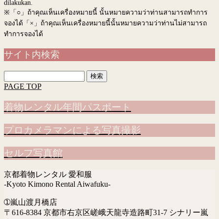
dilakukan.
※
「○」ถ้าคุณเห็นเครื่องหมายนี้ นั้นหมายความว่าท่านสามารถทำการ
จองได้「×」ถ้าคุณเห็นเครื่องหมายนี้นั้นหมายความว่าท่านไม่สามารถ
ทำการจองได้
サイト内検索
検
索:
PAGE TOP
着物レンタル年間パスポート
プロカメラマンによる写真撮影
セルフ写真館
京都着物レンタル 愛和服
-Kyoto Kimono Rental Aiwafuku-
➀嵐山渡月橋店
〒616-8384 京都市右京区嵯峨天龍寺造路町31-7 シナリー嵐