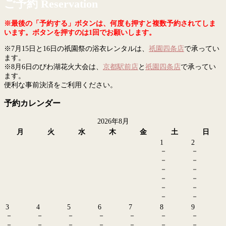
ご予約 Reservation
※最後の「予約する」ボタンは、何度も押すと複数予約されてしま
います。ボタンを押すのは1回でお願いします。
※7月15日と16日の祇園祭の浴衣レンタルは、
祇園四条店
で承ってい
ます。
※8月6日のびわ湖花火大会は、
京都駅前店
と
祇園四条店
で承ってい
ます。
便利な事前決済をご利用ください。
予約カレンダー
2026年8月
月
火
水
木
金
土
日
1
2
－
－
－
－
－
－
－
－
－
－
－
－
3
4
5
6
7
8
9
－
－
－
－
－
－
－
－
－
－
－
－
－
－