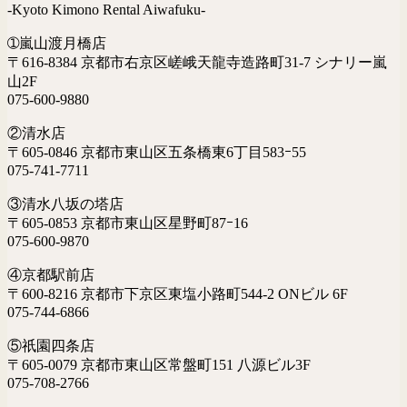
-Kyoto Kimono Rental Aiwafuku-
➀嵐山渡月橋店
〒616-8384 京都市右京区嵯峨天龍寺造路町31-7 シナリー嵐
山2F
075-600-9880
②清水店
〒605-0846 京都市東山区五条橋東6丁目583ｰ55
075-741-7711
③清水八坂の塔店
〒605-0853 京都市東山区星野町87ｰ16
075-600-9870
④京都駅前店
〒600-8216 京都市下京区東塩小路町544-2 ONビル 6F
075-744-6866
⑤祇園四条店
〒605-0079 京都市東山区常盤町151 八源ビル3F
075-708-2766