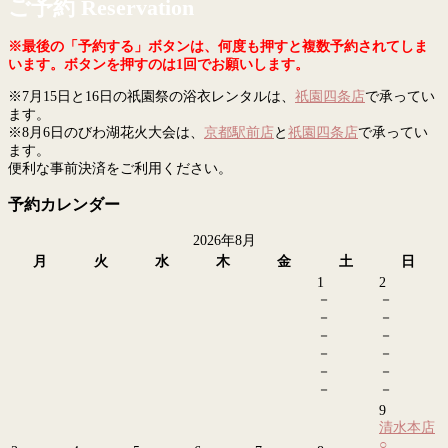
ご予約 Reservation
※最後の「予約する」ボタンは、何度も押すと複数予約されてしま
います。ボタンを押すのは1回でお願いします。
※7月15日と16日の祇園祭の浴衣レンタルは、
祇園四条店
で承ってい
ます。
※8月6日のびわ湖花火大会は、
京都駅前店
と
祇園四条店
で承ってい
ます。
便利な事前決済をご利用ください。
予約カレンダー
2026年8月
月
火
水
木
金
土
日
1
2
－
－
－
－
－
－
－
－
－
－
－
－
9
清水本店
○