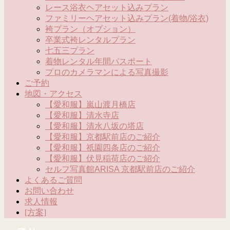
レース浴衣ヘアセット込みプラン
ファミリーヘアセット込みプラン(着物/浴衣)
袴プラン（オプション）
卒業式袴レンタルプラン
七五三プラン
着物レンタル年間パスポート
プロのカメラマンによる写真撮影
ご予約
地図・アクセス
【愛和服】嵐山渡月橋店
【愛和服】清水寺店
【愛和服】清水八坂の塔店
【愛和服】京都駅前店のご紹介
【愛和服】祇園四条店のご紹介
【愛和服】伏見稲荷店のご紹介
セルフ写真館ARISA 京都駅前店のご紹介
よくあるご質問
お問い合わせ
求人情報
[方案]