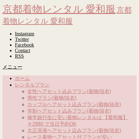
京都着物レンタル 愛和服
京都
着物レンタル 愛和服
Instagram
Twitter
Facebook
Contact
RSS
メニュー
ホーム
レンタルプラン
女性ヘアセット込みプラン(着物/浴衣)
男性プラン(着物/浴衣)
カップルヘアセット込みプラン(着物/浴衣)
学割ヘアセット込みプラン(着物/浴衣)
修学旅行生に安い着物レンタルは 【愛和服】
￥2980 で当日予約OK
大正浪漫ヘアセット込みプラン(着物/浴衣)
レース着物ヘアセット付プランが安い