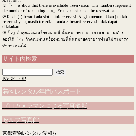
※「○」is show that there is available reservation. The numbers represent
the number of remaining.「×」You can not make the reservation.
※Tanda ◯ berarti ada slot untuk reservasi. Angka menunjukkan jumlah
reservasi yang masih tersedia. Tanda × berarti reservasi tidak dapat
dilakukan.
※
「○」ถ้าคุณเห็นเครื่องหมายนี้ นั้นหมายความว่าท่านสามารถทำการ
จองได้「×」ถ้าคุณเห็นเครื่องหมายนี้นั้นหมายความว่าท่านไม่สามารถ
ทำการจองได้
サイト内検索
検
索:
PAGE TOP
着物レンタル年間パスポート
プロカメラマンによる写真撮影
セルフ写真館
京都着物レンタル 愛和服