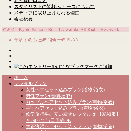
お客様の口コミ
スタイリストの皆様へ リースについて
メディアに取り上げられる理由
会社概要
© 2021. Kyoto Kimono Rental Aiwafuku All Rights Reserved.
PLAN
予約する
シェア
問合せる
ホーム
レンタルプラン
女性ヘアセット込みプラン(着物/浴衣)
男性プラン(着物/浴衣)
カップルヘアセット込みプラン(着物/浴衣)
学割ヘアセット込みプラン(着物/浴衣)
修学旅行生に安い着物レンタルは 【愛和服】
￥2980 で当日予約OK
大正浪漫ヘアセット込みプラン(着物/浴衣)