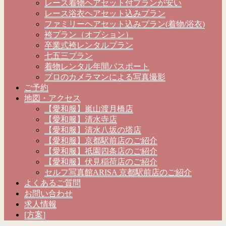
レース着物ヘアセット付プランが安い
レース浴衣ヘアセット込みプラン
ファミリーヘアセット込みプラン(着物/浴衣)
袴プラン（オプション）
卒業式袴レンタルプラン
七五三プラン
着物レンタル年間パスポート
プロのカメラマンによる写真撮影
ご予約
地図・アクセス
【愛和服】嵐山渡月橋店
【愛和服】清水寺店
【愛和服】清水八坂の塔店
【愛和服】京都駅前店のご紹介
【愛和服】祇園四条店のご紹介
【愛和服】伏見稲荷店のご紹介
セルフ写真館ARISA 京都駅前店のご紹介
よくあるご質問
お問い合わせ
求人情報
[方案]