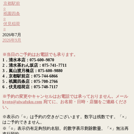
京都駅前
○
祇園四条
○
伏見稲荷
○
2026年7月
2026年9月
※当日のご予約はお電話でも承ります。
1．清水本店：075-600–9870
2．清水茶わん坂店：075-741–7711
3．嵐山渡月橋店：075-600–9880
4．京都駅前店：075-744-6866
5．祇園四条店：075-708-2766
6．伏見稲荷店：075-748-7117
※予約の変更やキャンセルはお電話では承っておりません。メール
kyoto@aiwafuku.com
宛てに、お名前・日時・店舗をご連絡くださ
い。
※表示の「○」は予約の空きがございます。数字は残数です。「×」
はご予約できません。
※「○」表示仍有足夠預約名額。
的數字表示剩餘數量
。「×」無法再
進行預約。