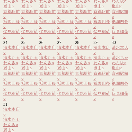
わん坂
○
わん坂
○
わん坂
○
わん坂
○
わん坂
○
わん坂
○
わん坂
○
嵐山
○
嵐山
○
嵐山
○
嵐山
○
嵐山
○
嵐山
○
嵐山
○
京都駅前
京都駅前
京都駅前
京都駅前
京都駅前
京都駅前
京都駅前
○
○
○
○
○
○
○
祇園四条
祇園四条
祇園四条
祇園四条
祇園四条
祇園四条
祇園四条
○
○
○
○
○
○
○
伏見稲荷
伏見稲荷
伏見稲荷
伏見稲荷
伏見稲荷
伏見稲荷
伏見稲荷
○
○
○
○
○
○
○
24
25
26
27
28
29
30
清水本店
清水本店
清水本店
清水本店
清水本店
清水本店
清水本店
○
○
○
○
○
○
○
清水ちゃ
清水ちゃ
清水ちゃ
清水ちゃ
清水ちゃ
清水ちゃ
清水ちゃ
わん坂
○
わん坂
○
わん坂
○
わん坂
○
わん坂
○
わん坂
○
わん坂
○
嵐山
○
嵐山
○
嵐山
○
嵐山
○
嵐山
○
嵐山
○
嵐山
○
京都駅前
京都駅前
京都駅前
京都駅前
京都駅前
京都駅前
京都駅前
○
○
○
○
○
○
○
祇園四条
祇園四条
祇園四条
祇園四条
祇園四条
祇園四条
祇園四条
○
○
○
○
○
○
○
伏見稲荷
伏見稲荷
伏見稲荷
伏見稲荷
伏見稲荷
伏見稲荷
伏見稲荷
○
○
○
○
○
○
○
31
清水本店
○
清水ちゃ
わん坂
○
嵐山
○