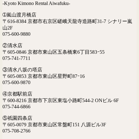
-Kyoto Kimono Rental Aiwafuku-
➀嵐山渡月橋店
〒616-8384 京都市右京区嵯峨天龍寺造路町31-7 シナリー嵐
山2F
075-600-9880
②清水店
〒605-0846 京都市東山区五条橋東6丁目583ｰ55
075-741-7711
③清水八坂の塔店
〒605-0853 京都市東山区星野町87ｰ16
075-600-9870
④京都駅前店
〒600-8216 京都市下京区東塩小路町544-2 ONビル 6F
075-744-6866
⑤祇園四条店
〒605-0079 京都市東山区常盤町151 八源ビル3F
075-708-2766