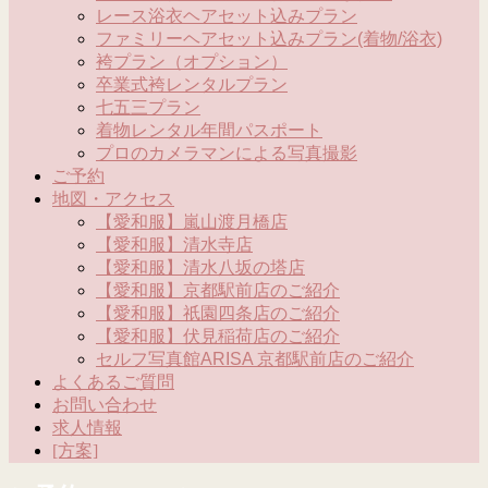
レース浴衣ヘアセット込みプラン
ファミリーヘアセット込みプラン(着物/浴衣)
袴プラン（オプション）
卒業式袴レンタルプラン
七五三プラン
着物レンタル年間パスポート
プロのカメラマンによる写真撮影
ご予約
地図・アクセス
【愛和服】嵐山渡月橋店
【愛和服】清水寺店
【愛和服】清水八坂の塔店
【愛和服】京都駅前店のご紹介
【愛和服】祇園四条店のご紹介
【愛和服】伏見稲荷店のご紹介
セルフ写真館ARISA 京都駅前店のご紹介
よくあるご質問
お問い合わせ
求人情報
[方案]