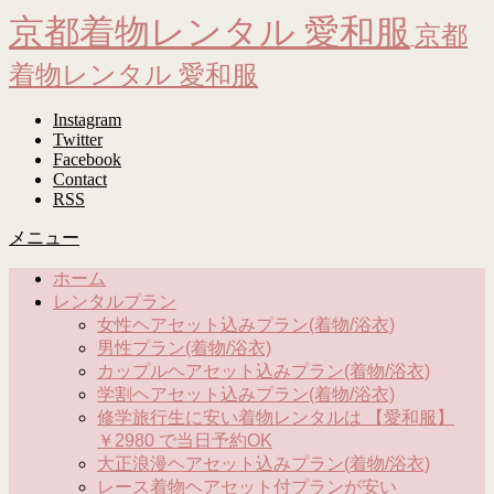
京都着物レンタル 愛和服
京都
着物レンタル 愛和服
Instagram
Twitter
Facebook
Contact
RSS
メニュー
ホーム
レンタルプラン
女性ヘアセット込みプラン(着物/浴衣)
男性プラン(着物/浴衣)
カップルヘアセット込みプラン(着物/浴衣)
学割ヘアセット込みプラン(着物/浴衣)
修学旅行生に安い着物レンタルは 【愛和服】
￥2980 で当日予約OK
大正浪漫ヘアセット込みプラン(着物/浴衣)
レース着物ヘアセット付プランが安い