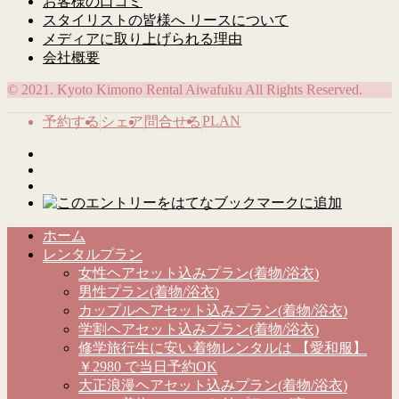
お客様の口コミ
スタイリストの皆様へ リースについて
メディアに取り上げられる理由
会社概要
© 2021. Kyoto Kimono Rental Aiwafuku All Rights Reserved.
PLAN
予約する
シェア
問合せる
ホーム
レンタルプラン
女性ヘアセット込みプラン(着物/浴衣)
男性プラン(着物/浴衣)
カップルヘアセット込みプラン(着物/浴衣)
学割ヘアセット込みプラン(着物/浴衣)
修学旅行生に安い着物レンタルは 【愛和服】
￥2980 で当日予約OK
大正浪漫ヘアセット込みプラン(着物/浴衣)