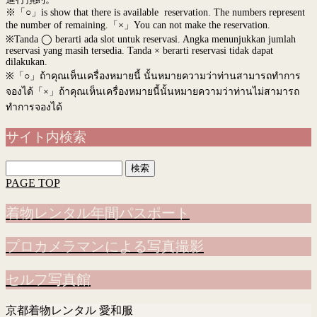
※「○」is show that there is available reservation. The numbers represent
the number of remaining.「×」You can not make the reservation.
※Tanda ◯ berarti ada slot untuk reservasi. Angka menunjukkan jumlah
reservasi yang masih tersedia. Tanda × berarti reservasi tidak dapat
dilakukan.
※
「○」ถ้าคุณเห็นเครื่องหมายนี้ นั้นหมายความว่าท่านสามารถทำการ
จองได้「×」ถ้าคุณเห็นเครื่องหมายนี้นั้นหมายความว่าท่านไม่สามารถ
ทำการจองได้
サイト内検索
検
索:
PAGE TOP
着物レンタル年間パスポート
プロカメラマンによる写真撮影
セルフ写真館
京都着物レンタル 愛和服