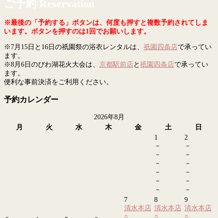
ご予約 Reservation
※最後の「予約する」ボタンは、何度も押すと複数予約されてしま
います。ボタンを押すのは1回でお願いします。
※7月15日と16日の祇園祭の浴衣レンタルは、
祇園四条店
で承ってい
ます。
※8月6日のびわ湖花火大会は、
京都駅前店
と
祇園四条店
で承ってい
ます。
便利な事前決済をご利用ください。
予約カレンダー
2026年8月
月
火
水
木
金
土
日
1
2
－
－
－
－
－
－
－
－
－
－
－
－
7
8
9
清水本店
清水本店
清水本店
○
○
○