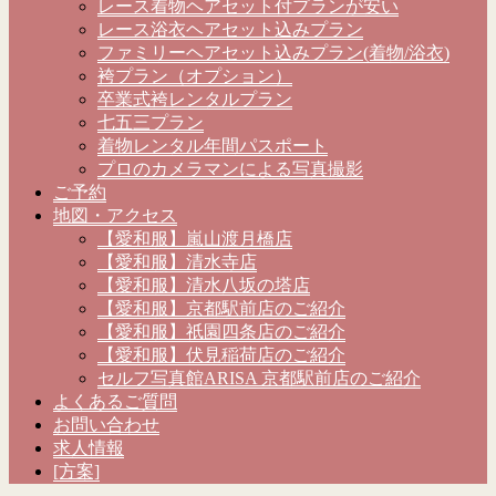
レース着物ヘアセット付プランが安い
レース浴衣ヘアセット込みプラン
ファミリーヘアセット込みプラン(着物/浴衣)
袴プラン（オプション）
卒業式袴レンタルプラン
七五三プラン
着物レンタル年間パスポート
プロのカメラマンによる写真撮影
ご予約
地図・アクセス
【愛和服】嵐山渡月橋店
【愛和服】清水寺店
【愛和服】清水八坂の塔店
【愛和服】京都駅前店のご紹介
【愛和服】祇園四条店のご紹介
【愛和服】伏見稲荷店のご紹介
セルフ写真館ARISA 京都駅前店のご紹介
よくあるご質問
お問い合わせ
求人情報
[方案]