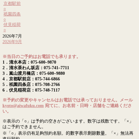
京都駅前
○
祇園四条
○
伏見稲荷
○
2026年7月
2026年9月
※当日のご予約はお電話でも承ります。
1．清水本店：075-600–9870
2．清水茶わん坂店：075-741–7711
3．嵐山渡月橋店：075-600–9880
4．京都駅前店：075-744-6866
5．祇園四条店：075-708-2766
6．伏見稲荷店：075-748-7117
※予約の変更やキャンセルはお電話では承っておりません。メール
kyoto@aiwafuku.com
宛てに、お名前・日時・店舗をご連絡くださ
い。
※表示の「○」は予約の空きがございます。数字は残数です。「×」
はご予約できません。
※「○」表示仍有足夠預約名額。
的數字表示剩餘數量
。「×」無法再
進行預約。