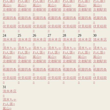
わん坂
○
わん坂
○
わん坂
○
わん坂
○
わん坂
○
わん坂
○
わん坂
○
嵐山
○
嵐山
○
嵐山
○
嵐山
○
嵐山
○
嵐山
○
嵐山
○
京都駅前
京都駅前
京都駅前
京都駅前
京都駅前
京都駅前
京都駅前
○
○
○
○
○
○
○
祇園四条
祇園四条
祇園四条
祇園四条
祇園四条
祇園四条
祇園四条
○
○
○
○
○
○
○
伏見稲荷
伏見稲荷
伏見稲荷
伏見稲荷
伏見稲荷
伏見稲荷
伏見稲荷
○
○
○
○
○
○
○
24
25
26
27
28
29
30
清水本店
清水本店
清水本店
清水本店
清水本店
清水本店
清水本店
○
○
○
○
○
○
○
清水ちゃ
清水ちゃ
清水ちゃ
清水ちゃ
清水ちゃ
清水ちゃ
清水ちゃ
わん坂
○
わん坂
○
わん坂
○
わん坂
○
わん坂
○
わん坂
○
わん坂
○
嵐山
○
嵐山
○
嵐山
○
嵐山
○
嵐山
○
嵐山
○
嵐山
○
京都駅前
京都駅前
京都駅前
京都駅前
京都駅前
京都駅前
京都駅前
○
○
○
○
○
○
○
祇園四条
祇園四条
祇園四条
祇園四条
祇園四条
祇園四条
祇園四条
○
○
○
○
○
○
○
伏見稲荷
伏見稲荷
伏見稲荷
伏見稲荷
伏見稲荷
伏見稲荷
伏見稲荷
○
○
○
○
○
○
○
31
清水本店
○
清水ちゃ
わん坂
○
嵐山
○