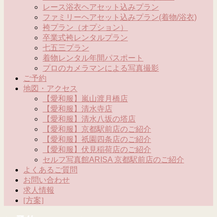
レース浴衣ヘアセット込みプラン
ファミリーヘアセット込みプラン(着物/浴衣)
袴プラン（オプション）
卒業式袴レンタルプラン
七五三プラン
着物レンタル年間パスポート
プロのカメラマンによる写真撮影
ご予約
地図・アクセス
【愛和服】嵐山渡月橋店
【愛和服】清水寺店
【愛和服】清水八坂の塔店
【愛和服】京都駅前店のご紹介
【愛和服】祇園四条店のご紹介
【愛和服】伏見稲荷店のご紹介
セルフ写真館ARISA 京都駅前店のご紹介
よくあるご質問
お問い合わせ
求人情報
[方案]