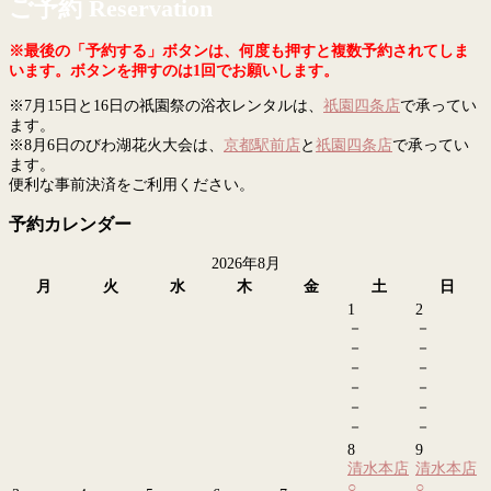
ご予約 Reservation
※最後の「予約する」ボタンは、何度も押すと複数予約されてしま
います。ボタンを押すのは1回でお願いします。
※7月15日と16日の祇園祭の浴衣レンタルは、
祇園四条店
で承ってい
ます。
※8月6日のびわ湖花火大会は、
京都駅前店
と
祇園四条店
で承ってい
ます。
便利な事前決済をご利用ください。
予約カレンダー
2026年8月
月
火
水
木
金
土
日
1
2
－
－
－
－
－
－
－
－
－
－
－
－
8
9
清水本店
清水本店
○
○