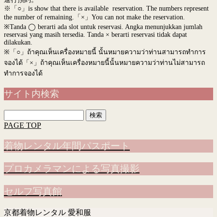
※「○」is show that there is available reservation. The numbers represent
the number of remaining.「×」You can not make the reservation.
※Tanda ◯ berarti ada slot untuk reservasi. Angka menunjukkan jumlah
reservasi yang masih tersedia. Tanda × berarti reservasi tidak dapat
dilakukan.
※
「○」ถ้าคุณเห็นเครื่องหมายนี้ นั้นหมายความว่าท่านสามารถทำการ
จองได้「×」ถ้าคุณเห็นเครื่องหมายนี้นั้นหมายความว่าท่านไม่สามารถ
ทำการจองได้
サイト内検索
検
索:
PAGE TOP
着物レンタル年間パスポート
プロカメラマンによる写真撮影
セルフ写真館
京都着物レンタル 愛和服