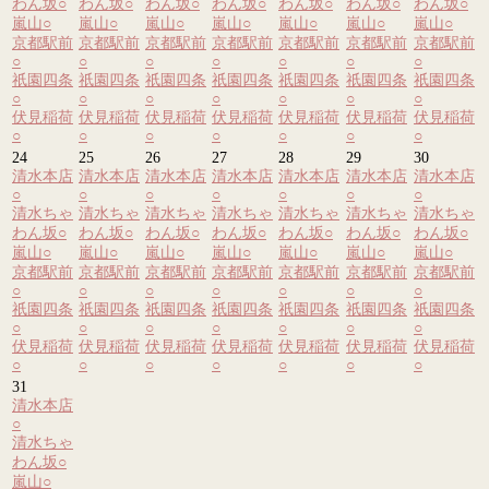
わん坂
○
わん坂
○
わん坂
○
わん坂
○
わん坂
○
わん坂
○
わん坂
○
嵐山
○
嵐山
○
嵐山
○
嵐山
○
嵐山
○
嵐山
○
嵐山
○
京都駅前
京都駅前
京都駅前
京都駅前
京都駅前
京都駅前
京都駅前
○
○
○
○
○
○
○
祇園四条
祇園四条
祇園四条
祇園四条
祇園四条
祇園四条
祇園四条
○
○
○
○
○
○
○
伏見稲荷
伏見稲荷
伏見稲荷
伏見稲荷
伏見稲荷
伏見稲荷
伏見稲荷
○
○
○
○
○
○
○
24
25
26
27
28
29
30
清水本店
清水本店
清水本店
清水本店
清水本店
清水本店
清水本店
○
○
○
○
○
○
○
清水ちゃ
清水ちゃ
清水ちゃ
清水ちゃ
清水ちゃ
清水ちゃ
清水ちゃ
わん坂
○
わん坂
○
わん坂
○
わん坂
○
わん坂
○
わん坂
○
わん坂
○
嵐山
○
嵐山
○
嵐山
○
嵐山
○
嵐山
○
嵐山
○
嵐山
○
京都駅前
京都駅前
京都駅前
京都駅前
京都駅前
京都駅前
京都駅前
○
○
○
○
○
○
○
祇園四条
祇園四条
祇園四条
祇園四条
祇園四条
祇園四条
祇園四条
○
○
○
○
○
○
○
伏見稲荷
伏見稲荷
伏見稲荷
伏見稲荷
伏見稲荷
伏見稲荷
伏見稲荷
○
○
○
○
○
○
○
31
清水本店
○
清水ちゃ
わん坂
○
嵐山
○