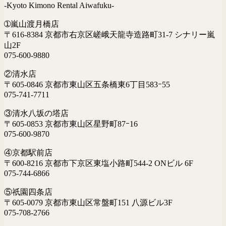
-Kyoto Kimono Rental Aiwafuku-
➀嵐山渡月橋店
〒616-8384 京都市右京区嵯峨天龍寺造路町31-7 シナリー嵐
山2F
075-600-9880
②清水店
〒605-0846 京都市東山区五条橋東6丁目583ｰ55
075-741-7711
③清水八坂の塔店
〒605-0853 京都市東山区星野町87ｰ16
075-600-9870
④京都駅前店
〒600-8216 京都市下京区東塩小路町544-2 ONビル 6F
075-744-6866
⑤祇園四条店
〒605-0079 京都市東山区常盤町151 八源ビル3F
075-708-2766