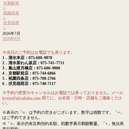
京都駅前
○
祇園四条
○
伏見稲荷
○
2026年7月
2026年9月
※当日のご予約はお電話でも承ります。
1．清水本店：075-600–9870
2．清水茶わん坂店：075-741–7711
3．嵐山渡月橋店：075-600–9880
4．京都駅前店：075-744-6866
5．祇園四条店：075-708-2766
6．伏見稲荷店：075-748-7117
※予約の変更やキャンセルはお電話では承っておりません。メール
kyoto@aiwafuku.com
宛てに、お名前・日時・店舗をご連絡くださ
い。
※表示の「○」は予約の空きがございます。数字は残数です。「×」
はご予約できません。
※「○」表示仍有足夠預約名額。
的數字表示剩餘數量
。「×」無法再
進行預約。