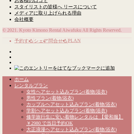
お客様の口コミ
スタイリストの皆様へ リースについて
メディアに取り上げられる理由
会社概要
© 2021. Kyoto Kimono Rental Aiwafuku All Rights Reserved.
PLAN
予約する
シェア
問合せる
ホーム
レンタルプラン
女性ヘアセット込みプラン(着物/浴衣)
男性プラン(着物/浴衣)
カップルヘアセット込みプラン(着物/浴衣)
学割ヘアセット込みプラン(着物/浴衣)
修学旅行生に安い着物レンタルは 【愛和服】
￥2980 で当日予約OK
大正浪漫ヘアセット込みプラン(着物/浴衣)