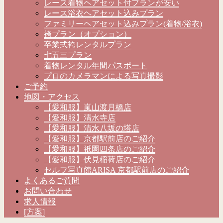
レース着物ヘアセット付プランが安い
レース浴衣ヘアセット込みプラン
ファミリーヘアセット込みプラン(着物/浴衣)
袴プラン（オプション）
卒業式袴レンタルプラン
七五三プラン
着物レンタル年間パスポート
プロのカメラマンによる写真撮影
ご予約
地図・アクセス
【愛和服】嵐山渡月橋店
【愛和服】清水寺店
【愛和服】清水八坂の塔店
【愛和服】京都駅前店のご紹介
【愛和服】祇園四条店のご紹介
【愛和服】伏見稲荷店のご紹介
セルフ写真館ARISA 京都駅前店のご紹介
よくあるご質問
お問い合わせ
求人情報
[方案]