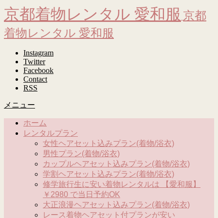
京都着物レンタル 愛和服
京都
着物レンタル 愛和服
Instagram
Twitter
Facebook
Contact
RSS
メニュー
ホーム
レンタルプラン
女性ヘアセット込みプラン(着物/浴衣)
男性プラン(着物/浴衣)
カップルヘアセット込みプラン(着物/浴衣)
学割ヘアセット込みプラン(着物/浴衣)
修学旅行生に安い着物レンタルは 【愛和服】
￥2980 で当日予約OK
大正浪漫ヘアセット込みプラン(着物/浴衣)
レース着物ヘアセット付プランが安い