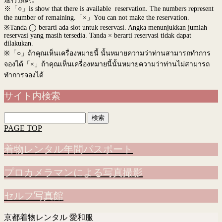
※「○」is show that there is available reservation. The numbers represent
the number of remaining.「×」You can not make the reservation.
※Tanda ◯ berarti ada slot untuk reservasi. Angka menunjukkan jumlah
reservasi yang masih tersedia. Tanda × berarti reservasi tidak dapat
dilakukan.
※
「○」ถ้าคุณเห็นเครื่องหมายนี้ นั้นหมายความว่าท่านสามารถทำการ
จองได้「×」ถ้าคุณเห็นเครื่องหมายนี้นั้นหมายความว่าท่านไม่สามารถ
ทำการจองได้
サイト内検索
検
索:
PAGE TOP
着物レンタル年間パスポート
プロカメラマンによる写真撮影
セルフ写真館
京都着物レンタル 愛和服