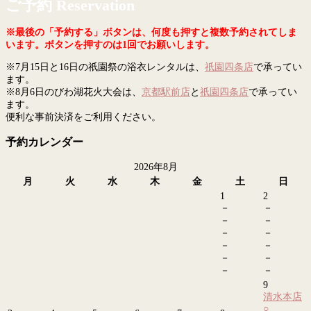
ご予約 Reservation
※最後の「予約する」ボタンは、何度も押すと複数予約されてしま
います。ボタンを押すのは1回でお願いします。
※7月15日と16日の祇園祭の浴衣レンタルは、
祇園四条店
で承ってい
ます。
※8月6日のびわ湖花火大会は、
京都駅前店
と
祇園四条店
で承ってい
ます。
便利な事前決済をご利用ください。
予約カレンダー
2026年8月
月
火
水
木
金
土
日
1
2
－
－
－
－
－
－
－
－
－
－
－
－
9
清水本店
○