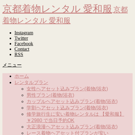
京都着物レンタル 愛和服
京都
着物レンタル 愛和服
Instagram
Twitter
Facebook
Contact
RSS
メニュー
ホーム
レンタルプラン
女性ヘアセット込みプラン(着物/浴衣)
男性プラン(着物/浴衣)
カップルヘアセット込みプラン(着物/浴衣)
学割ヘアセット込みプラン(着物/浴衣)
修学旅行生に安い着物レンタルは 【愛和服】
￥2980 で当日予約OK
大正浪漫ヘアセット込みプラン(着物/浴衣)
レース着物ヘアセット付プランが安い