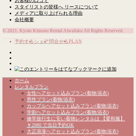
お客様の口コミ
スタイリストの皆様へ リースについて
メディアに取り上げられる理由
会社概要
© 2021. Kyoto Kimono Rental Aiwafuku All Rights Reserved.
PLAN
予約する
シェア
問合せる
ホーム
レンタルプラン
女性ヘアセット込みプラン(着物/浴衣)
男性プラン(着物/浴衣)
カップルヘアセット込みプラン(着物/浴衣)
学割ヘアセット込みプラン(着物/浴衣)
修学旅行生に安い着物レンタルは 【愛和服】
￥2980 で当日予約OK
大正浪漫ヘアセット込みプラン(着物/浴衣)