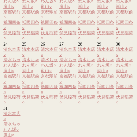
わん坂
○
わん坂
○
わん坂
○
わん坂
○
わん坂
○
わん坂
○
わん坂
○
嵐山
○
嵐山
○
嵐山
○
嵐山
○
嵐山
○
嵐山
○
嵐山
○
京都駅前
京都駅前
京都駅前
京都駅前
京都駅前
京都駅前
京都駅前
○
○
○
○
○
○
○
祇園四条
祇園四条
祇園四条
祇園四条
祇園四条
祇園四条
祇園四条
○
○
○
○
○
○
○
伏見稲荷
伏見稲荷
伏見稲荷
伏見稲荷
伏見稲荷
伏見稲荷
伏見稲荷
○
○
○
○
○
○
○
24
25
26
27
28
29
30
清水本店
清水本店
清水本店
清水本店
清水本店
清水本店
清水本店
○
○
○
○
○
○
○
清水ちゃ
清水ちゃ
清水ちゃ
清水ちゃ
清水ちゃ
清水ちゃ
清水ちゃ
わん坂
○
わん坂
○
わん坂
○
わん坂
○
わん坂
○
わん坂
○
わん坂
○
嵐山
○
嵐山
○
嵐山
○
嵐山
○
嵐山
○
嵐山
○
嵐山
○
京都駅前
京都駅前
京都駅前
京都駅前
京都駅前
京都駅前
京都駅前
○
○
○
○
○
○
○
祇園四条
祇園四条
祇園四条
祇園四条
祇園四条
祇園四条
祇園四条
○
○
○
○
○
○
○
伏見稲荷
伏見稲荷
伏見稲荷
伏見稲荷
伏見稲荷
伏見稲荷
伏見稲荷
○
○
○
○
○
○
○
31
清水本店
○
清水ちゃ
わん坂
○
嵐山
○