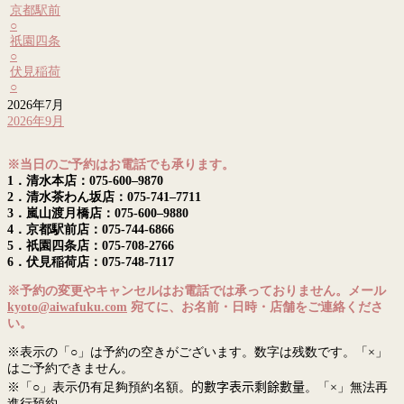
京都駅前
○
祇園四条
○
伏見稲荷
○
2026年7月
2026年9月
※当日のご予約はお電話でも承ります。
1．清水本店：075-600–9870
2．清水茶わん坂店：075-741–7711
3．嵐山渡月橋店：075-600–9880
4．京都駅前店：075-744-6866
5．祇園四条店：075-708-2766
6．伏見稲荷店：075-748-7117
※予約の変更やキャンセルはお電話では承っておりません。メール
kyoto@aiwafuku.com
宛てに、お名前・日時・店舗をご連絡くださ
い。
※表示の「○」は予約の空きがございます。数字は残数です。「×」
はご予約できません。
※「○」表示仍有足夠預約名額。
的數字表示剩餘數量
。「×」無法再
進行預約。