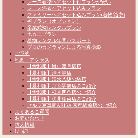
レース着物ヘアセット付プランが安い
レース浴衣ヘアセット込みプラン
ファミリーヘアセット込みプラン(着物/浴衣)
袴プラン（オプション）
卒業式袴レンタルプラン
七五三プラン
着物レンタル年間パスポート
プロのカメラマンによる写真撮影
ご予約
地図・アクセス
【愛和服】嵐山渡月橋店
【愛和服】清水寺店
【愛和服】清水八坂の塔店
【愛和服】京都駅前店のご紹介
【愛和服】祇園四条店のご紹介
【愛和服】伏見稲荷店のご紹介
セルフ写真館ARISA 京都駅前店のご紹介
よくあるご質問
お問い合わせ
求人情報
[方案]