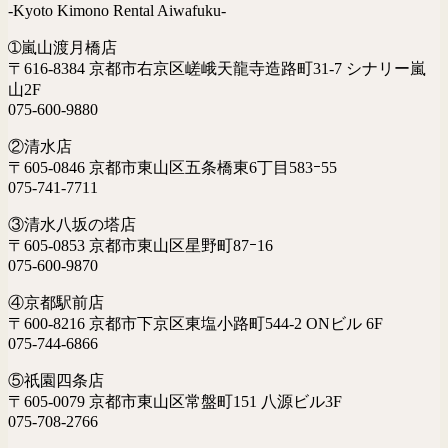
-Kyoto Kimono Rental Aiwafuku-
➀嵐山渡月橋店
〒616-8384 京都市右京区嵯峨天龍寺造路町31-7 シナリー嵐
山2F
075-600-9880
②清水店
〒605-0846 京都市東山区五条橋東6丁目583ｰ55
075-741-7711
③清水八坂の塔店
〒605-0853 京都市東山区星野町87ｰ16
075-600-9870
④京都駅前店
〒600-8216 京都市下京区東塩小路町544-2 ONビル 6F
075-744-6866
⑤祇園四条店
〒605-0079 京都市東山区常盤町151 八源ビル3F
075-708-2766