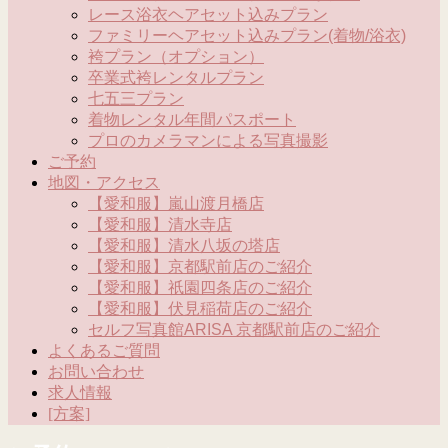
レース浴衣ヘアセット込みプラン
ファミリーヘアセット込みプラン(着物/浴衣)
袴プラン（オプション）
卒業式袴レンタルプラン
七五三プラン
着物レンタル年間パスポート
プロのカメラマンによる写真撮影
ご予約
地図・アクセス
【愛和服】嵐山渡月橋店
【愛和服】清水寺店
【愛和服】清水八坂の塔店
【愛和服】京都駅前店のご紹介
【愛和服】祇園四条店のご紹介
【愛和服】伏見稲荷店のご紹介
セルフ写真館ARISA 京都駅前店のご紹介
よくあるご質問
お問い合わせ
求人情報
[方案]