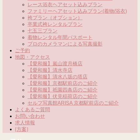
レース浴衣ヘアセット込みプラン
ファミリーヘアセット込みプラン(着物/浴衣)
袴プラン（オプション）
卒業式袴レンタルプラン
七五三プラン
着物レンタル年間パスポート
プロのカメラマンによる写真撮影
ご予約
地図・アクセス
【愛和服】嵐山渡月橋店
【愛和服】清水寺店
【愛和服】清水八坂の塔店
【愛和服】京都駅前店のご紹介
【愛和服】祇園四条店のご紹介
【愛和服】伏見稲荷店のご紹介
セルフ写真館ARISA 京都駅前店のご紹介
よくあるご質問
お問い合わせ
求人情報
[方案]