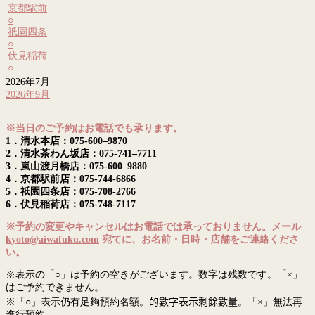
京都駅前
○
祇園四条
○
伏見稲荷
○
2026年7月
2026年9月
※当日のご予約はお電話でも承ります。
1．清水本店：075-600–9870
2．清水茶わん坂店：075-741–7711
3．嵐山渡月橋店：075-600–9880
4．京都駅前店：075-744-6866
5．祇園四条店：075-708-2766
6．伏見稲荷店：075-748-7117
※予約の変更やキャンセルはお電話では承っておりません。メール
kyoto@aiwafuku.com
宛てに、お名前・日時・店舗をご連絡くださ
い。
※表示の「○」は予約の空きがございます。数字は残数です。「×」
はご予約できません。
※「○」表示仍有足夠預約名額。
的數字表示剩餘數量
。「×」無法再
進行預約。