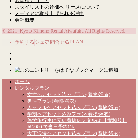
お客様の口コミ
スタイリストの皆様へ リースについて
メディアに取り上げられる理由
会社概要
© 2021. Kyoto Kimono Rental Aiwafuku All Rights Reserved.
PLAN
予約する
シェア
問合せる
ホーム
レンタルプラン
女性ヘアセット込みプラン(着物/浴衣)
男性プラン(着物/浴衣)
カップルヘアセット込みプラン(着物/浴衣)
学割ヘアセット込みプラン(着物/浴衣)
修学旅行生に安い着物レンタルは 【愛和服】
￥2980 で当日予約OK
大正浪漫ヘアセット込みプラン(着物/浴衣)