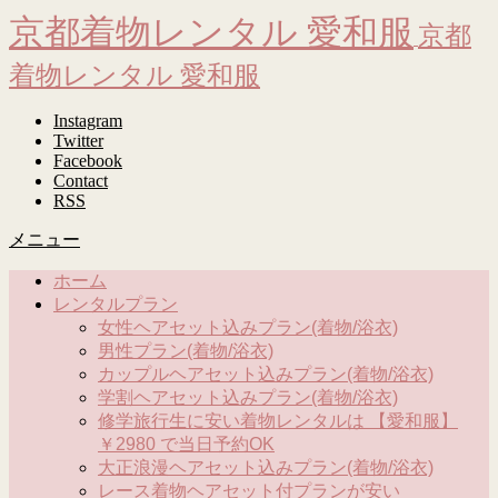
京都着物レンタル 愛和服
京都
着物レンタル 愛和服
Instagram
Twitter
Facebook
Contact
RSS
メニュー
ホーム
レンタルプラン
女性ヘアセット込みプラン(着物/浴衣)
男性プラン(着物/浴衣)
カップルヘアセット込みプラン(着物/浴衣)
学割ヘアセット込みプラン(着物/浴衣)
修学旅行生に安い着物レンタルは 【愛和服】
￥2980 で当日予約OK
大正浪漫ヘアセット込みプラン(着物/浴衣)
レース着物ヘアセット付プランが安い