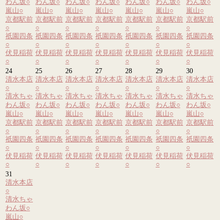
わん坂
○
わん坂
○
わん坂
○
わん坂
○
わん坂
○
わん坂
○
わん坂
○
嵐山
○
嵐山
○
嵐山
○
嵐山
○
嵐山
○
嵐山
○
嵐山
○
京都駅前
京都駅前
京都駅前
京都駅前
京都駅前
京都駅前
京都駅前
○
○
○
○
○
○
○
祇園四条
祇園四条
祇園四条
祇園四条
祇園四条
祇園四条
祇園四条
○
○
○
○
○
○
○
伏見稲荷
伏見稲荷
伏見稲荷
伏見稲荷
伏見稲荷
伏見稲荷
伏見稲荷
○
○
○
○
○
○
○
24
25
26
27
28
29
30
清水本店
清水本店
清水本店
清水本店
清水本店
清水本店
清水本店
○
○
○
○
○
○
○
清水ちゃ
清水ちゃ
清水ちゃ
清水ちゃ
清水ちゃ
清水ちゃ
清水ちゃ
わん坂
○
わん坂
○
わん坂
○
わん坂
○
わん坂
○
わん坂
○
わん坂
○
嵐山
○
嵐山
○
嵐山
○
嵐山
○
嵐山
○
嵐山
○
嵐山
○
京都駅前
京都駅前
京都駅前
京都駅前
京都駅前
京都駅前
京都駅前
○
○
○
○
○
○
○
祇園四条
祇園四条
祇園四条
祇園四条
祇園四条
祇園四条
祇園四条
○
○
○
○
○
○
○
伏見稲荷
伏見稲荷
伏見稲荷
伏見稲荷
伏見稲荷
伏見稲荷
伏見稲荷
○
○
○
○
○
○
○
31
清水本店
○
清水ちゃ
わん坂
○
嵐山
○