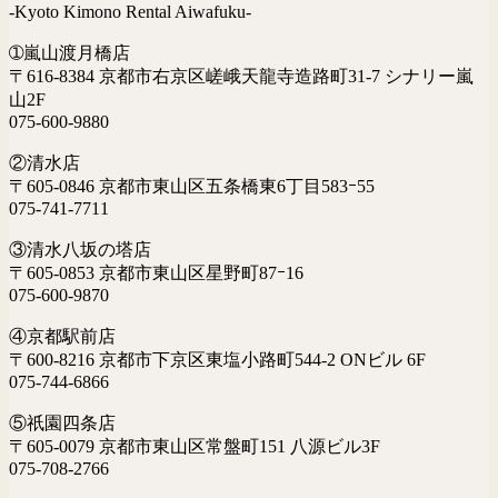
-Kyoto Kimono Rental Aiwafuku-
➀嵐山渡月橋店
〒616-8384 京都市右京区嵯峨天龍寺造路町31-7 シナリー嵐
山2F
075-600-9880
②清水店
〒605-0846 京都市東山区五条橋東6丁目583ｰ55
075-741-7711
③清水八坂の塔店
〒605-0853 京都市東山区星野町87ｰ16
075-600-9870
④京都駅前店
〒600-8216 京都市下京区東塩小路町544-2 ONビル 6F
075-744-6866
⑤祇園四条店
〒605-0079 京都市東山区常盤町151 八源ビル3F
075-708-2766