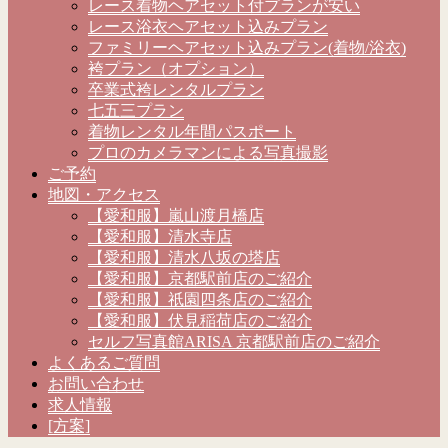
レース着物ヘアセット付プランが安い
レース浴衣ヘアセット込みプラン
ファミリーヘアセット込みプラン(着物/浴衣)
袴プラン（オプション）
卒業式袴レンタルプラン
七五三プラン
着物レンタル年間パスポート
プロのカメラマンによる写真撮影
ご予約
地図・アクセス
【愛和服】嵐山渡月橋店
【愛和服】清水寺店
【愛和服】清水八坂の塔店
【愛和服】京都駅前店のご紹介
【愛和服】祇園四条店のご紹介
【愛和服】伏見稲荷店のご紹介
セルフ写真館ARISA 京都駅前店のご紹介
よくあるご質問
お問い合わせ
求人情報
[方案]