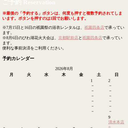
ご予約 Reservation
※最後の「予約する」ボタンは、何度も押すと複数予約されてしま
います。ボタンを押すのは1回でお願いします。
※7月15日と16日の祇園祭の浴衣レンタルは、
祇園四条店
で承ってい
ます。
※8月6日のびわ湖花火大会は、
京都駅前店
と
祇園四条店
で承ってい
ます。
便利な事前決済をご利用ください。
予約カレンダー
2026年8月
月
火
水
木
金
土
日
1
2
－
－
－
－
－
－
－
－
－
－
－
－
9
清水本店
○