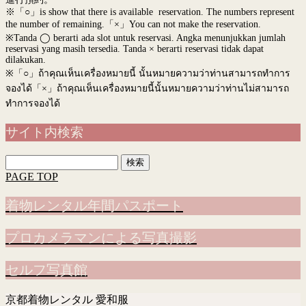
※「○」is show that there is available reservation. The numbers represent
the number of remaining.「×」You can not make the reservation.
※Tanda ◯ berarti ada slot untuk reservasi. Angka menunjukkan jumlah
reservasi yang masih tersedia. Tanda × berarti reservasi tidak dapat
dilakukan.
※
「○」ถ้าคุณเห็นเครื่องหมายนี้ นั้นหมายความว่าท่านสามารถทำการ
จองได้「×」ถ้าคุณเห็นเครื่องหมายนี้นั้นหมายความว่าท่านไม่สามารถ
ทำการจองได้
サイト内検索
検
索:
PAGE TOP
着物レンタル年間パスポート
プロカメラマンによる写真撮影
セルフ写真館
京都着物レンタル 愛和服