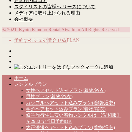
お客様の口コミ
スタイリストの皆様へ リースについて
メディアに取り上げられる理由
会社概要
© 2021. Kyoto Kimono Rental Aiwafuku All Rights Reserved.
PLAN
予約する
シェア
問合せる
ホーム
レンタルプラン
女性ヘアセット込みプラン(着物/浴衣)
男性プラン(着物/浴衣)
カップルヘアセット込みプラン(着物/浴衣)
学割ヘアセット込みプラン(着物/浴衣)
修学旅行生に安い着物レンタルは 【愛和服】
￥2980 で当日予約OK
大正浪漫ヘアセット込みプラン(着物/浴衣)