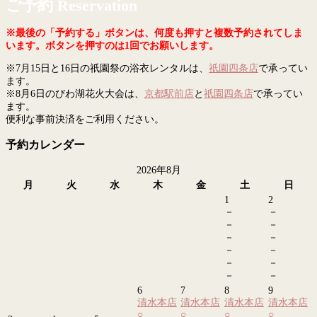
ご予約 Reservation
※最後の「予約する」ボタンは、何度も押すと複数予約されてしま
います。ボタンを押すのは1回でお願いします。
※7月15日と16日の祇園祭の浴衣レンタルは、
祇園四条店
で承ってい
ます。
※8月6日のびわ湖花火大会は、
京都駅前店
と
祇園四条店
で承ってい
ます。
便利な事前決済をご利用ください。
予約カレンダー
2026年8月
月
火
水
木
金
土
日
1
2
－
－
－
－
－
－
－
－
－
－
－
－
6
7
8
9
清水本店
清水本店
清水本店
清水本店
○
○
○
○