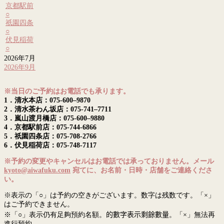
京都駅前
○
祇園四条
○
伏見稲荷
○
2026年7月
2026年9月
※当日のご予約はお電話でも承ります。
1．清水本店：075-600–9870
2．清水茶わん坂店：075-741–7711
3．嵐山渡月橋店：075-600–9880
4．京都駅前店：075-744-6866
5．祇園四条店：075-708-2766
6．伏見稲荷店：075-748-7117
※予約の変更やキャンセルはお電話では承っておりません。メール
kyoto@aiwafuku.com
宛てに、お名前・日時・店舗をご連絡くださ
い。
※表示の「○」は予約の空きがございます。数字は残数です。「×」
はご予約できません。
※「○」表示仍有足夠預約名額。
的數字表示剩餘數量
。「×」無法再
進行預約。