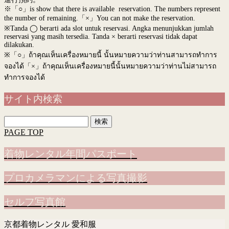
※「○」is show that there is available reservation. The numbers represent
the number of remaining.「×」You can not make the reservation.
※Tanda ◯ berarti ada slot untuk reservasi. Angka menunjukkan jumlah
reservasi yang masih tersedia. Tanda × berarti reservasi tidak dapat
dilakukan.
※
「○」ถ้าคุณเห็นเครื่องหมายนี้ นั้นหมายความว่าท่านสามารถทำการ
จองได้「×」ถ้าคุณเห็นเครื่องหมายนี้นั้นหมายความว่าท่านไม่สามารถ
ทำการจองได้
サイト内検索
検
索:
PAGE TOP
着物レンタル年間パスポート
プロカメラマンによる写真撮影
セルフ写真館
京都着物レンタル 愛和服