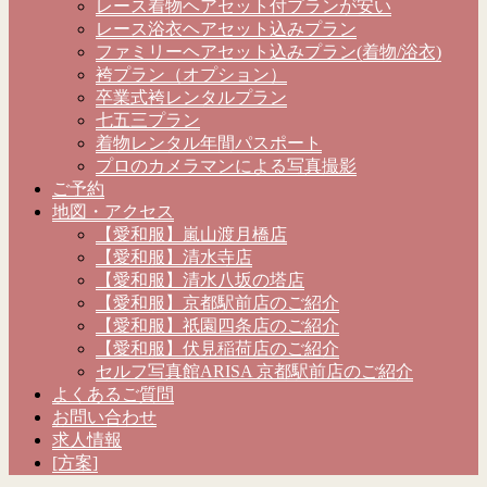
レース着物ヘアセット付プランが安い
レース浴衣ヘアセット込みプラン
ファミリーヘアセット込みプラン(着物/浴衣)
袴プラン（オプション）
卒業式袴レンタルプラン
七五三プラン
着物レンタル年間パスポート
プロのカメラマンによる写真撮影
ご予約
地図・アクセス
【愛和服】嵐山渡月橋店
【愛和服】清水寺店
【愛和服】清水八坂の塔店
【愛和服】京都駅前店のご紹介
【愛和服】祇園四条店のご紹介
【愛和服】伏見稲荷店のご紹介
セルフ写真館ARISA 京都駅前店のご紹介
よくあるご質問
お問い合わせ
求人情報
[方案]