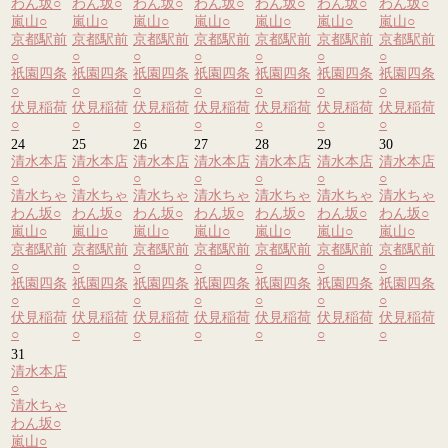
わん坂
○
わん坂
○
わん坂
○
わん坂
○
わん坂
○
わん坂
○
わん坂
○
嵐山
○
嵐山
○
嵐山
○
嵐山
○
嵐山
○
嵐山
○
嵐山
○
京都駅前
京都駅前
京都駅前
京都駅前
京都駅前
京都駅前
京都駅前
○
○
○
○
○
○
○
祇園四条
祇園四条
祇園四条
祇園四条
祇園四条
祇園四条
祇園四条
○
○
○
○
○
○
○
伏見稲荷
伏見稲荷
伏見稲荷
伏見稲荷
伏見稲荷
伏見稲荷
伏見稲荷
○
○
○
○
○
○
○
24
25
26
27
28
29
30
清水本店
清水本店
清水本店
清水本店
清水本店
清水本店
清水本店
○
○
○
○
○
○
○
清水ちゃ
清水ちゃ
清水ちゃ
清水ちゃ
清水ちゃ
清水ちゃ
清水ちゃ
わん坂
○
わん坂
○
わん坂
○
わん坂
○
わん坂
○
わん坂
○
わん坂
○
嵐山
○
嵐山
○
嵐山
○
嵐山
○
嵐山
○
嵐山
○
嵐山
○
京都駅前
京都駅前
京都駅前
京都駅前
京都駅前
京都駅前
京都駅前
○
○
○
○
○
○
○
祇園四条
祇園四条
祇園四条
祇園四条
祇園四条
祇園四条
祇園四条
○
○
○
○
○
○
○
伏見稲荷
伏見稲荷
伏見稲荷
伏見稲荷
伏見稲荷
伏見稲荷
伏見稲荷
○
○
○
○
○
○
○
31
清水本店
○
清水ちゃ
わん坂
○
嵐山
○