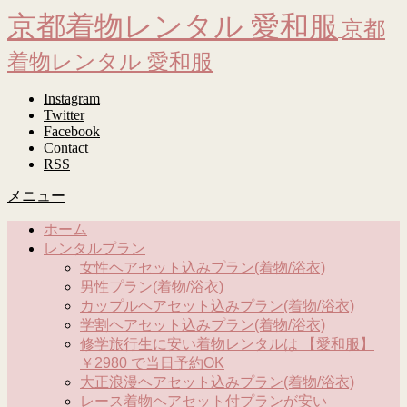
京都着物レンタル 愛和服
京都
着物レンタル 愛和服
Instagram
Twitter
Facebook
Contact
RSS
メニュー
ホーム
レンタルプラン
女性ヘアセット込みプラン(着物/浴衣)
男性プラン(着物/浴衣)
カップルヘアセット込みプラン(着物/浴衣)
学割ヘアセット込みプラン(着物/浴衣)
修学旅行生に安い着物レンタルは 【愛和服】
￥2980 で当日予約OK
大正浪漫ヘアセット込みプラン(着物/浴衣)
レース着物ヘアセット付プランが安い