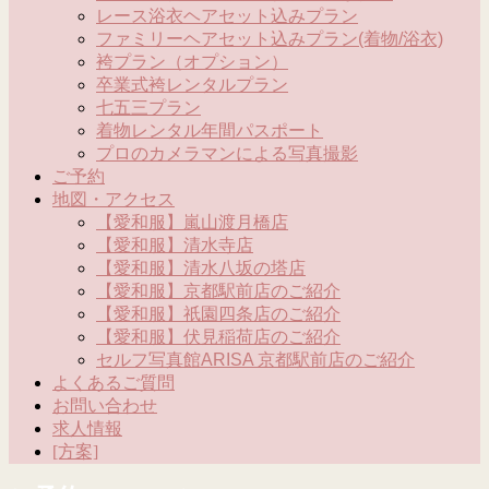
レース浴衣ヘアセット込みプラン
ファミリーヘアセット込みプラン(着物/浴衣)
袴プラン（オプション）
卒業式袴レンタルプラン
七五三プラン
着物レンタル年間パスポート
プロのカメラマンによる写真撮影
ご予約
地図・アクセス
【愛和服】嵐山渡月橋店
【愛和服】清水寺店
【愛和服】清水八坂の塔店
【愛和服】京都駅前店のご紹介
【愛和服】祇園四条店のご紹介
【愛和服】伏見稲荷店のご紹介
セルフ写真館ARISA 京都駅前店のご紹介
よくあるご質問
お問い合わせ
求人情報
[方案]