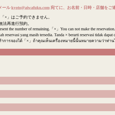
メール
kyoto@aiwafuku.com
宛てに、お名前・日時・店舗をご
「×」はご予約できません。
無法再進行預約。
resent the number of remaining.「×」You can not make the reservation
reservasi yang masih tersedia. Tanda × berarti reservasi tidak dapat 
ทำการจองได้「×」ถ้าคุณเห็นเครื่องหมายนี้นั้นหมายความว่าท่า