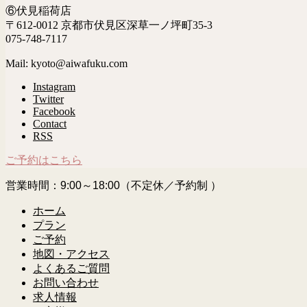
⑥伏見稲荷店
〒612-0012 京都市伏見区深草一ノ坪町35-3
075-748-7117
Mail: kyoto@aiwafuku.com
Instagram
Twitter
Facebook
Contact
RSS
ご予約はこちら
営業時間：9:00～18:00（不定休／予約制 ）
ホーム
プラン
ご予約
地図・アクセス
よくあるご質問
お問い合わせ
求人情報