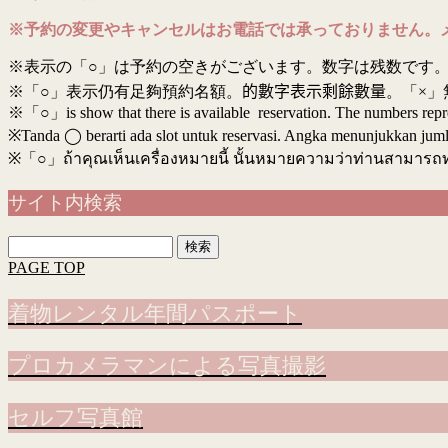
※予約の変更やキャンセルはお電話では承っておりません。
※表示の「○」は予約の空きがございます。数字は残数です。
※「○」表示仍有足夠預約名額。
的數字表示剩餘數量
。「×」
※「○」is show that there is available reservation. The numbers rep
※Tanda ◯ berarti ada slot untuk reservasi. Angka menunjukkan jumlah 
※
「○」ถ้าคุณเห็นเครื่องหมายนี้ นั้นหมายความว่าท่านสามารถ
サイト内検索
検
索:
PAGE TOP
着物レンタル年間パスポート
プロカメラマンによる写真撮影
セルフ写真館