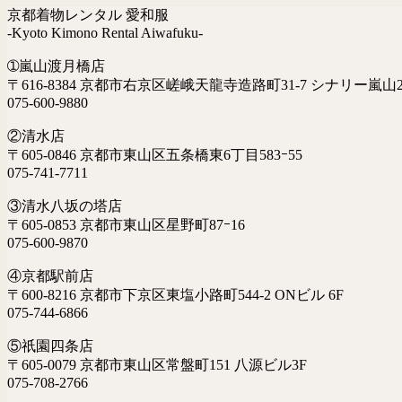
京都着物レンタル 愛和服
-Kyoto Kimono Rental Aiwafuku-
➀嵐山渡月橋店
〒616-8384 京都市右京区嵯峨天龍寺造路町31-7 シナリー嵐山2
075-600-9880
②清水店
〒605-0846 京都市東山区五条橋東6丁目583ｰ55
075-741-7711
③清水八坂の塔店
〒605-0853 京都市東山区星野町87ｰ16
075-600-9870
④京都駅前店
〒600-8216 京都市下京区東塩小路町544-2 ONビル 6F
075-744-6866
⑤祇園四条店
〒605-0079 京都市東山区常盤町151 八源ビル3F
075-708-2766