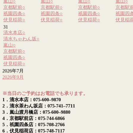
嵐山
○
嵐山
○
嵐山
○
嵐山
○
京都駅前
○
京都駅前
○
京都駅前
○
京都駅
祇園四条
○
祇園四条
○
祇園四条
○
祇園四
伏見稲荷
○
伏見稲荷
○
伏見稲荷
○
伏見稲
31
清水本店
○
清水ちゃわん坂
○
嵐山
○
京都駅前
○
祇園四条
○
伏見稲荷
○
2026年7月
2026年9月
※当日のご予約はお電話でも承ります。
1．清水本店：075-600–9870
2．清水茶わん坂店：075-741–7711
3．嵐山渡月橋店：075-600–9880
4．京都駅前店：075-744-6866
5．祇園四条店：075-708-2766
6．伏見稲荷店：075-748-7117