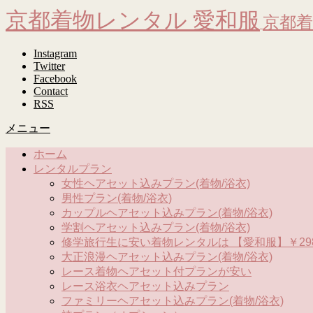
京都着物レンタル 愛和服
京都着
Instagram
Twitter
Facebook
Contact
RSS
メニュー
ホーム
レンタルプラン
女性ヘアセット込みプラン(着物/浴衣)
男性プラン(着物/浴衣)
カップルヘアセット込みプラン(着物/浴衣)
学割ヘアセット込みプラン(着物/浴衣)
修学旅行生に安い着物レンタルは 【愛和服】￥298
大正浪漫ヘアセット込みプラン(着物/浴衣)
レース着物ヘアセット付プランが安い
レース浴衣ヘアセット込みプラン
ファミリーヘアセット込みプラン(着物/浴衣)