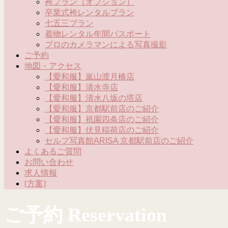
袴プラン（オプション）
卒業式袴レンタルプラン
七五三プラン
着物レンタル年間パスポート
プロのカメラマンによる写真撮影
ご予約
地図・アクセス
【愛和服】嵐山渡月橋店
【愛和服】清水寺店
【愛和服】清水八坂の塔店
【愛和服】京都駅前店のご紹介
【愛和服】祇園四条店のご紹介
【愛和服】伏見稲荷店のご紹介
セルフ写真館ARISA 京都駅前店のご紹介
よくあるご質問
お問い合わせ
求人情報
[方案]
ご予約 Reservation