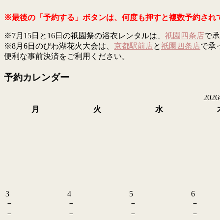
※最後の「予約する」ボタンは、何度も押すと複数予約され
※7月15日と16日の祇園祭の浴衣レンタルは、
祇園四条店
で承
※8月6日のびわ湖花火大会は、
京都駅前店
と
祇園四条店
で承
便利な事前決済をご利用ください。
予約カレンダー
202
月
火
水
3
4
5
6
－
－
－
－
－
－
－
－