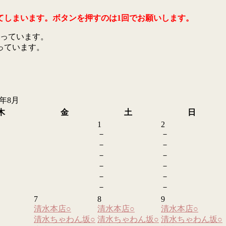
てしまいます。ボタンを押すのは1回でお願いします。
っています。
っています。
6年8月
木
金
土
日
1
2
－
－
－
－
－
－
－
－
－
－
－
－
7
8
9
清水本店
○
清水本店
○
清水本店
○
清水ちゃわん坂
○
清水ちゃわん坂
○
清水ちゃわん坂
○