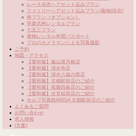
レース浴衣ヘアセット込みプラン
ファミリーヘアセット込みプラン(着物/浴衣)
袴プラン（オプション）
卒業式袴レンタルプラン
七五三プラン
着物レンタル年間パスポート
プロのカメラマンによる写真撮影
ご予約
地図・アクセス
【愛和服】嵐山渡月橋店
【愛和服】清水寺店
【愛和服】清水八坂の塔店
【愛和服】京都駅前店のご紹介
【愛和服】祇園四条店のご紹介
【愛和服】伏見稲荷店のご紹介
セルフ写真館ARISA 京都駅前店のご紹介
よくあるご質問
お問い合わせ
求人情報
[方案]