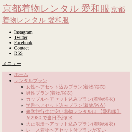
京都着物レンタル 愛和服
京都
着物レンタル 愛和服
Instagram
Twitter
Facebook
Contact
RSS
メニュー
ホーム
レンタルプラン
女性ヘアセット込みプラン(着物/浴衣)
男性プラン(着物/浴衣)
カップルヘアセット込みプラン(着物/浴衣)
学割ヘアセット込みプラン(着物/浴衣)
修学旅行生に安い着物レンタルは 【愛和服】
￥2980 で当日予約OK
大正浪漫ヘアセット込みプラン(着物/浴衣)
レース着物ヘアセット付プランが安い