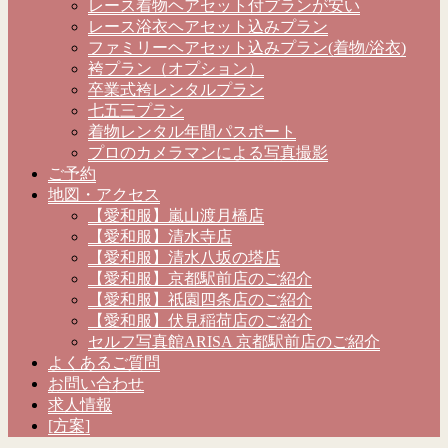
レース着物ヘアセット付プランが安い
レース浴衣ヘアセット込みプラン
ファミリーヘアセット込みプラン(着物/浴衣)
袴プラン（オプション）
卒業式袴レンタルプラン
七五三プラン
着物レンタル年間パスポート
プロのカメラマンによる写真撮影
ご予約
地図・アクセス
【愛和服】嵐山渡月橋店
【愛和服】清水寺店
【愛和服】清水八坂の塔店
【愛和服】京都駅前店のご紹介
【愛和服】祇園四条店のご紹介
【愛和服】伏見稲荷店のご紹介
セルフ写真館ARISA 京都駅前店のご紹介
よくあるご質問
お問い合わせ
求人情報
[方案]