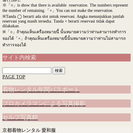
※「○」is show that there is available reservation. The numbers represent
the number of remaining.「×」You can not make the reservation.
※Tanda ◯ berarti ada slot untuk reservasi. Angka menunjukkan jumlah
reservasi yang masih tersedia. Tanda × berarti reservasi tidak dapat
dilakukan.
※
「○」ถ้าคุณเห็นเครื่องหมายนี้ นั้นหมายความว่าท่านสามารถทำการ
จองได้「×」ถ้าคุณเห็นเครื่องหมายนี้นั้นหมายความว่าท่านไม่สามารถ
ทำการจองได้
サイト内検索
検
索:
PAGE TOP
着物レンタル年間パスポート
プロカメラマンによる写真撮影
セルフ写真館
京都着物レンタル 愛和服