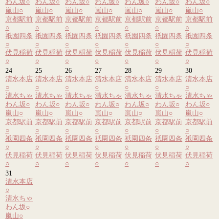
わん坂
○
わん坂
○
わん坂
○
わん坂
○
わん坂
○
わん坂
○
わん坂
○
嵐山
○
嵐山
○
嵐山
○
嵐山
○
嵐山
○
嵐山
○
嵐山
○
京都駅前
京都駅前
京都駅前
京都駅前
京都駅前
京都駅前
京都駅前
○
○
○
○
○
○
○
祇園四条
祇園四条
祇園四条
祇園四条
祇園四条
祇園四条
祇園四条
○
○
○
○
○
○
○
伏見稲荷
伏見稲荷
伏見稲荷
伏見稲荷
伏見稲荷
伏見稲荷
伏見稲荷
○
○
○
○
○
○
○
24
25
26
27
28
29
30
清水本店
清水本店
清水本店
清水本店
清水本店
清水本店
清水本店
○
○
○
○
○
○
○
清水ちゃ
清水ちゃ
清水ちゃ
清水ちゃ
清水ちゃ
清水ちゃ
清水ちゃ
わん坂
○
わん坂
○
わん坂
○
わん坂
○
わん坂
○
わん坂
○
わん坂
○
嵐山
○
嵐山
○
嵐山
○
嵐山
○
嵐山
○
嵐山
○
嵐山
○
京都駅前
京都駅前
京都駅前
京都駅前
京都駅前
京都駅前
京都駅前
○
○
○
○
○
○
○
祇園四条
祇園四条
祇園四条
祇園四条
祇園四条
祇園四条
祇園四条
○
○
○
○
○
○
○
伏見稲荷
伏見稲荷
伏見稲荷
伏見稲荷
伏見稲荷
伏見稲荷
伏見稲荷
○
○
○
○
○
○
○
31
清水本店
○
清水ちゃ
わん坂
○
嵐山
○