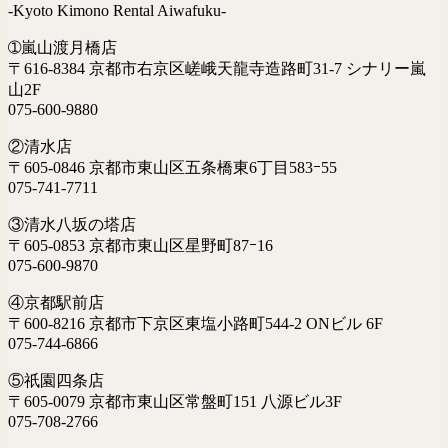
-Kyoto Kimono Rental Aiwafuku-
➀嵐山渡月橋店
〒616-8384 京都市右京区嵯峨天龍寺造路町31-7 シナリー嵐
山2F
075-600-9880
②清水店
〒605-0846 京都市東山区五条橋東6丁目583ｰ55
075-741-7711
③清水八坂の塔店
〒605-0853 京都市東山区星野町87ｰ16
075-600-9870
④京都駅前店
〒600-8216 京都市下京区東塩小路町544-2 ONビル 6F
075-744-6866
⑤祇園四条店
〒605-0079 京都市東山区常盤町151 八源ビル3F
075-708-2766