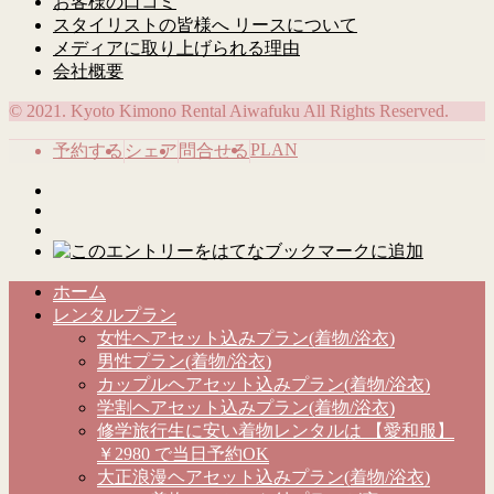
お客様の口コミ
スタイリストの皆様へ リースについて
メディアに取り上げられる理由
会社概要
© 2021. Kyoto Kimono Rental Aiwafuku All Rights Reserved.
PLAN
予約する
シェア
問合せる
ホーム
レンタルプラン
女性ヘアセット込みプラン(着物/浴衣)
男性プラン(着物/浴衣)
カップルヘアセット込みプラン(着物/浴衣)
学割ヘアセット込みプラン(着物/浴衣)
修学旅行生に安い着物レンタルは 【愛和服】
￥2980 で当日予約OK
大正浪漫ヘアセット込みプラン(着物/浴衣)