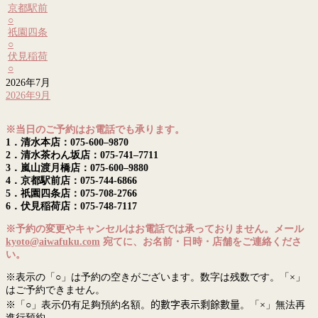
京都駅前
○
祇園四条
○
伏見稲荷
○
2026年7月
2026年9月
※当日のご予約はお電話でも承ります。
1．清水本店：075-600–9870
2．清水茶わん坂店：075-741–7711
3．嵐山渡月橋店：075-600–9880
4．京都駅前店：075-744-6866
5．祇園四条店：075-708-2766
6．伏見稲荷店：075-748-7117
※予約の変更やキャンセルはお電話では承っておりません。メール
kyoto@aiwafuku.com
宛てに、お名前・日時・店舗をご連絡くださ
い。
※表示の「○」は予約の空きがございます。数字は残数です。「×」
はご予約できません。
※「○」表示仍有足夠預約名額。
的數字表示剩餘數量
。「×」無法再
進行預約。