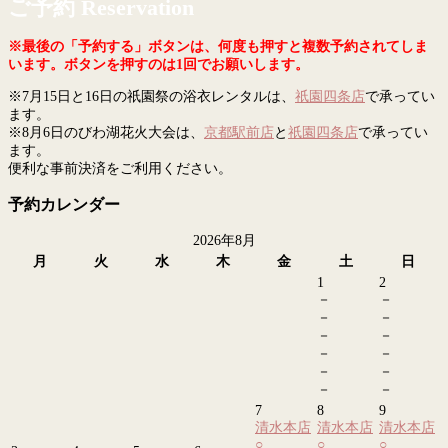
ご予約 Reservation
※最後の「予約する」ボタンは、何度も押すと複数予約されてしま
います。ボタンを押すのは1回でお願いします。
※7月15日と16日の祇園祭の浴衣レンタルは、
祇園四条店
で承ってい
ます。
※8月6日のびわ湖花火大会は、
京都駅前店
と
祇園四条店
で承ってい
ます。
便利な事前決済をご利用ください。
予約カレンダー
2026年8月
月
火
水
木
金
土
日
1
2
－
－
－
－
－
－
－
－
－
－
－
－
7
8
9
清水本店
清水本店
清水本店
○
○
○