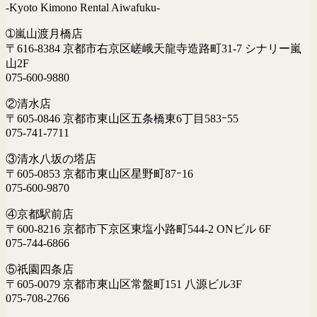
-Kyoto Kimono Rental Aiwafuku-
➀嵐山渡月橋店
〒616-8384 京都市右京区嵯峨天龍寺造路町31-7 シナリー嵐
山2F
075-600-9880
②清水店
〒605-0846 京都市東山区五条橋東6丁目583ｰ55
075-741-7711
③清水八坂の塔店
〒605-0853 京都市東山区星野町87ｰ16
075-600-9870
④京都駅前店
〒600-8216 京都市下京区東塩小路町544-2 ONビル 6F
075-744-6866
⑤祇園四条店
〒605-0079 京都市東山区常盤町151 八源ビル3F
075-708-2766