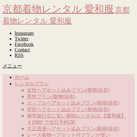
京都着物レンタル 愛和服
京都
着物レンタル 愛和服
Instagram
Twitter
Facebook
Contact
RSS
メニュー
ホーム
レンタルプラン
女性ヘアセット込みプラン(着物/浴衣)
男性プラン(着物/浴衣)
カップルヘアセット込みプラン(着物/浴衣)
学割ヘアセット込みプラン(着物/浴衣)
修学旅行生に安い着物レンタルは 【愛和服】
￥2980 で当日予約OK
大正浪漫ヘアセット込みプラン(着物/浴衣)
レース着物ヘアセット付プランが安い