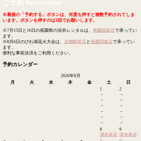
ご予約 Reservation
※最後の「予約する」ボタンは、何度も押すと複数予約されてしま
います。ボタンを押すのは1回でお願いします。
※7月15日と16日の祇園祭の浴衣レンタルは、
祇園四条店
で承ってい
ます。
※8月6日のびわ湖花火大会は、
京都駅前店
と
祇園四条店
で承ってい
ます。
便利な事前決済をご利用ください。
予約カレンダー
2026年8月
月
火
水
木
金
土
日
1
2
－
－
－
－
－
－
－
－
－
－
－
－
8
9
清水本店
清水本店
○
○