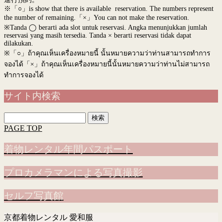
※「○」is show that there is available reservation. The numbers represent
the number of remaining.「×」You can not make the reservation.
※Tanda ◯ berarti ada slot untuk reservasi. Angka menunjukkan jumlah
reservasi yang masih tersedia. Tanda × berarti reservasi tidak dapat
dilakukan.
※
「○」ถ้าคุณเห็นเครื่องหมายนี้ นั้นหมายความว่าท่านสามารถทำการ
จองได้「×」ถ้าคุณเห็นเครื่องหมายนี้นั้นหมายความว่าท่านไม่สามารถ
ทำการจองได้
サイト内検索
検
索:
PAGE TOP
着物レンタル年間パスポート
プロカメラマンによる写真撮影
セルフ写真館
京都着物レンタル 愛和服