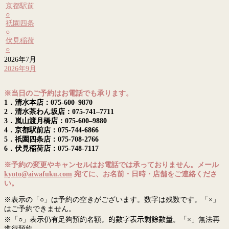
京都駅前
○
祇園四条
○
伏見稲荷
○
2026年7月
2026年9月
※当日のご予約はお電話でも承ります。
1．清水本店：075-600–9870
2．清水茶わん坂店：075-741–7711
3．嵐山渡月橋店：075-600–9880
4．京都駅前店：075-744-6866
5．祇園四条店：075-708-2766
6．伏見稲荷店：075-748-7117
※予約の変更やキャンセルはお電話では承っておりません。メール
kyoto@aiwafuku.com
宛てに、お名前・日時・店舗をご連絡くださ
い。
※表示の「○」は予約の空きがございます。数字は残数です。「×」
はご予約できません。
※「○」表示仍有足夠預約名額。
的數字表示剩餘數量
。「×」無法再
進行預約。