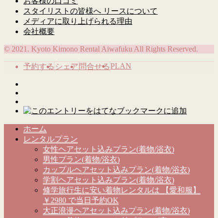
お客様の口コミ
スタイリストの皆様へ リースについて
メディアに取り上げられる理由
会社概要
© 2021. Kyoto Kimono Rental Aiwafuku All Rights Reserved.
PLAN
予約する
シェア
問合せる
ホーム
レンタルプラン
女性ヘアセット込みプラン(着物/浴衣)
男性プラン(着物/浴衣)
カップルヘアセット込みプラン(着物/浴衣)
学割ヘアセット込みプラン(着物/浴衣)
修学旅行生に安い着物レンタルは 【愛和服】
￥2980 で当日予約OK
大正浪漫ヘアセット込みプラン(着物/浴衣)