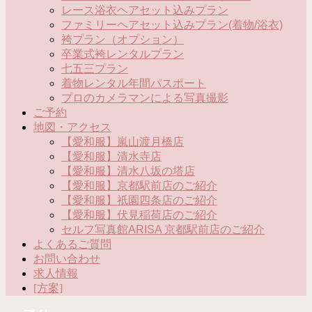
レース浴衣ヘアセット込みプラン
ファミリーヘアセット込みプラン(着物/浴衣)
袴プラン（オプション）
卒業式袴レンタルプラン
七五三プラン
着物レンタル年間パスポート
プロのカメラマンによる写真撮影
ご予約
地図・アクセス
【愛和服】嵐山渡月橋店
【愛和服】清水寺店
【愛和服】清水八坂の塔店
【愛和服】京都駅前店のご紹介
【愛和服】祇園四条店のご紹介
【愛和服】伏見稲荷店のご紹介
セルフ写真館ARISA 京都駅前店のご紹介
よくあるご質問
お問い合わせ
求人情報
[方案]