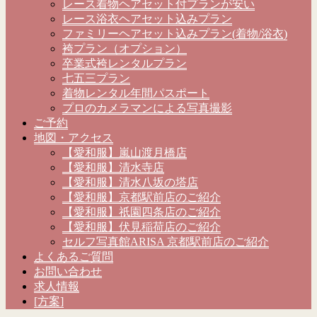
レース着物ヘアセット付プランが安い
レース浴衣ヘアセット込みプラン
ファミリーヘアセット込みプラン(着物/浴衣)
袴プラン（オプション）
卒業式袴レンタルプラン
七五三プラン
着物レンタル年間パスポート
プロのカメラマンによる写真撮影
ご予約
地図・アクセス
【愛和服】嵐山渡月橋店
【愛和服】清水寺店
【愛和服】清水八坂の塔店
【愛和服】京都駅前店のご紹介
【愛和服】祇園四条店のご紹介
【愛和服】伏見稲荷店のご紹介
セルフ写真館ARISA 京都駅前店のご紹介
よくあるご質問
お問い合わせ
求人情報
[方案]