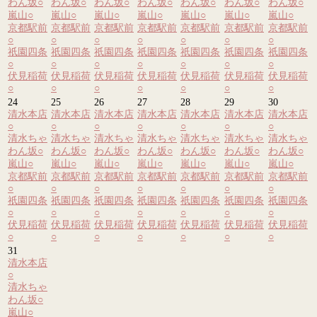
わん坂
○
わん坂
○
わん坂
○
わん坂
○
わん坂
○
わん坂
○
わん坂
○
嵐山
○
嵐山
○
嵐山
○
嵐山
○
嵐山
○
嵐山
○
嵐山
○
京都駅前
京都駅前
京都駅前
京都駅前
京都駅前
京都駅前
京都駅前
○
○
○
○
○
○
○
祇園四条
祇園四条
祇園四条
祇園四条
祇園四条
祇園四条
祇園四条
○
○
○
○
○
○
○
伏見稲荷
伏見稲荷
伏見稲荷
伏見稲荷
伏見稲荷
伏見稲荷
伏見稲荷
○
○
○
○
○
○
○
24
25
26
27
28
29
30
清水本店
清水本店
清水本店
清水本店
清水本店
清水本店
清水本店
○
○
○
○
○
○
○
清水ちゃ
清水ちゃ
清水ちゃ
清水ちゃ
清水ちゃ
清水ちゃ
清水ちゃ
わん坂
○
わん坂
○
わん坂
○
わん坂
○
わん坂
○
わん坂
○
わん坂
○
嵐山
○
嵐山
○
嵐山
○
嵐山
○
嵐山
○
嵐山
○
嵐山
○
京都駅前
京都駅前
京都駅前
京都駅前
京都駅前
京都駅前
京都駅前
○
○
○
○
○
○
○
祇園四条
祇園四条
祇園四条
祇園四条
祇園四条
祇園四条
祇園四条
○
○
○
○
○
○
○
伏見稲荷
伏見稲荷
伏見稲荷
伏見稲荷
伏見稲荷
伏見稲荷
伏見稲荷
○
○
○
○
○
○
○
31
清水本店
○
清水ちゃ
わん坂
○
嵐山
○