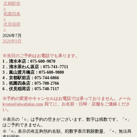
京都駅前
○
祇園四条
○
伏見稲荷
○
2026年7月
2026年9月
※当日のご予約はお電話でも承ります。
1．清水本店：075-600–9870
2．清水茶わん坂店：075-741–7711
3．嵐山渡月橋店：075-600–9880
4．京都駅前店：075-744-6866
5．祇園四条店：075-708-2766
6．伏見稲荷店：075-748-7117
※予約の変更やキャンセルはお電話では承っておりません。メール
kyoto@aiwafuku.com
宛てに、お名前・日時・店舗をご連絡くださ
い。
※表示の「○」は予約の空きがございます。数字は残数です。「×」
はご予約できません。
※「○」表示仍有足夠預約名額。
的數字表示剩餘數量
。「×」無法再
進行預約。