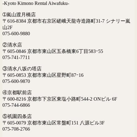
-Kyoto Kimono Rental Aiwafuku-
➀嵐山渡月橋店
〒616-8384 京都市右京区嵯峨天龍寺造路町31-7 シナリー嵐
山2F
075-600-9880
②清水店
〒605-0846 京都市東山区五条橋東6丁目583ｰ55
075-741-7711
③清水八坂の塔店
〒605-0853 京都市東山区星野町87ｰ16
075-600-9870
④京都駅前店
〒600-8216 京都市下京区東塩小路町544-2 ONビル 6F
075-744-6866
⑤祇園四条店
〒605-0079 京都市東山区常盤町151 八源ビル3F
075-708-2766