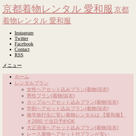
京都着物レンタル 愛和服
京都
着物レンタル 愛和服
Instagram
Twitter
Facebook
Contact
RSS
メニュー
ホーム
レンタルプラン
女性ヘアセット込みプラン(着物/浴衣)
男性プラン(着物/浴衣)
カップルヘアセット込みプラン(着物/浴衣)
学割ヘアセット込みプラン(着物/浴衣)
修学旅行生に安い着物レンタルは 【愛和服】
￥2980 で当日予約OK
大正浪漫ヘアセット込みプラン(着物/浴衣)
レース着物ヘアセット付プランが安い