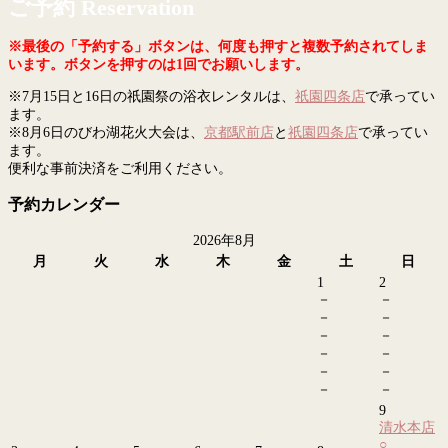
ご予約 Reservation
※最後の「予約する」ボタンは、何度も押すと複数予約されてしま
います。ボタンを押すのは1回でお願いします。
※7月15日と16日の祇園祭の浴衣レンタルは、
祇園四条店
で承ってい
ます。
※8月6日のびわ湖花火大会は、
京都駅前店
と
祇園四条店
で承ってい
ます。
便利な事前決済をご利用ください。
予約カレンダー
2026年8月
月
火
水
木
金
土
日
1
2
－
－
－
－
－
－
－
－
－
－
－
－
9
清水本店
○