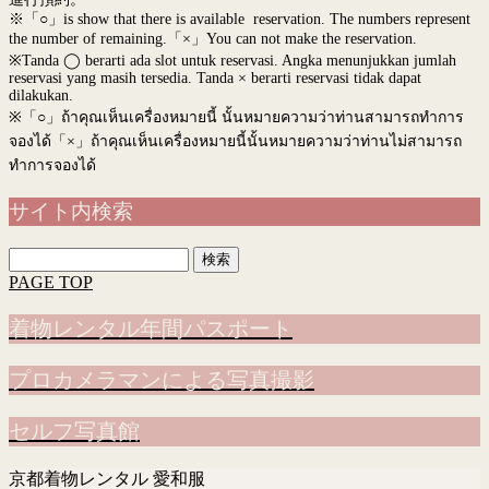
※「○」is show that there is available reservation. The numbers represent
the number of remaining.「×」You can not make the reservation.
※Tanda ◯ berarti ada slot untuk reservasi. Angka menunjukkan jumlah
reservasi yang masih tersedia. Tanda × berarti reservasi tidak dapat
dilakukan.
※
「○」ถ้าคุณเห็นเครื่องหมายนี้ นั้นหมายความว่าท่านสามารถทำการ
จองได้「×」ถ้าคุณเห็นเครื่องหมายนี้นั้นหมายความว่าท่านไม่สามารถ
ทำการจองได้
サイト内検索
検
索:
PAGE TOP
着物レンタル年間パスポート
プロカメラマンによる写真撮影
セルフ写真館
京都着物レンタル 愛和服