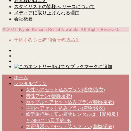
お客様の口コミ
スタイリストの皆様へ リースについて
メディアに取り上げられる理由
会社概要
© 2021. Kyoto Kimono Rental Aiwafuku All Rights Reserved.
PLAN
予約する
シェア
問合せる
ホーム
レンタルプラン
女性ヘアセット込みプラン(着物/浴衣)
男性プラン(着物/浴衣)
カップルヘアセット込みプラン(着物/浴衣)
学割ヘアセット込みプラン(着物/浴衣)
修学旅行生に安い着物レンタルは 【愛和服】
￥2980 で当日予約OK
大正浪漫ヘアセット込みプラン(着物/浴衣)