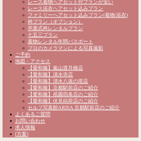
レース着物ヘアセット付プランが安い
レース浴衣ヘアセット込みプラン
ファミリーヘアセット込みプラン(着物/浴衣)
袴プラン（オプション）
卒業式袴レンタルプラン
七五三プラン
着物レンタル年間パスポート
プロのカメラマンによる写真撮影
ご予約
地図・アクセス
【愛和服】嵐山渡月橋店
【愛和服】清水寺店
【愛和服】清水八坂の塔店
【愛和服】京都駅前店のご紹介
【愛和服】祇園四条店のご紹介
【愛和服】伏見稲荷店のご紹介
セルフ写真館ARISA 京都駅前店のご紹介
よくあるご質問
お問い合わせ
求人情報
[方案]