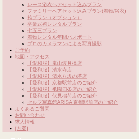
レース浴衣ヘアセット込みプラン
ファミリーヘアセット込みプラン(着物/浴衣)
袴プラン（オプション）
卒業式袴レンタルプラン
七五三プラン
着物レンタル年間パスポート
プロのカメラマンによる写真撮影
ご予約
地図・アクセス
【愛和服】嵐山渡月橋店
【愛和服】清水寺店
【愛和服】清水八坂の塔店
【愛和服】京都駅前店のご紹介
【愛和服】祇園四条店のご紹介
【愛和服】伏見稲荷店のご紹介
セルフ写真館ARISA 京都駅前店のご紹介
よくあるご質問
お問い合わせ
求人情報
[方案]