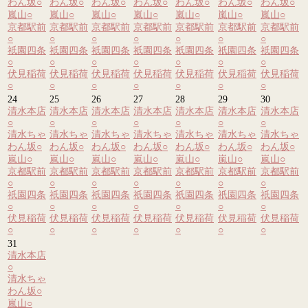
わん坂
○
わん坂
○
わん坂
○
わん坂
○
わん坂
○
わん坂
○
わん坂
○
嵐山
○
嵐山
○
嵐山
○
嵐山
○
嵐山
○
嵐山
○
嵐山
○
京都駅前
京都駅前
京都駅前
京都駅前
京都駅前
京都駅前
京都駅前
○
○
○
○
○
○
○
祇園四条
祇園四条
祇園四条
祇園四条
祇園四条
祇園四条
祇園四条
○
○
○
○
○
○
○
伏見稲荷
伏見稲荷
伏見稲荷
伏見稲荷
伏見稲荷
伏見稲荷
伏見稲荷
○
○
○
○
○
○
○
24
25
26
27
28
29
30
清水本店
清水本店
清水本店
清水本店
清水本店
清水本店
清水本店
○
○
○
○
○
○
○
清水ちゃ
清水ちゃ
清水ちゃ
清水ちゃ
清水ちゃ
清水ちゃ
清水ちゃ
わん坂
○
わん坂
○
わん坂
○
わん坂
○
わん坂
○
わん坂
○
わん坂
○
嵐山
○
嵐山
○
嵐山
○
嵐山
○
嵐山
○
嵐山
○
嵐山
○
京都駅前
京都駅前
京都駅前
京都駅前
京都駅前
京都駅前
京都駅前
○
○
○
○
○
○
○
祇園四条
祇園四条
祇園四条
祇園四条
祇園四条
祇園四条
祇園四条
○
○
○
○
○
○
○
伏見稲荷
伏見稲荷
伏見稲荷
伏見稲荷
伏見稲荷
伏見稲荷
伏見稲荷
○
○
○
○
○
○
○
31
清水本店
○
清水ちゃ
わん坂
○
嵐山
○