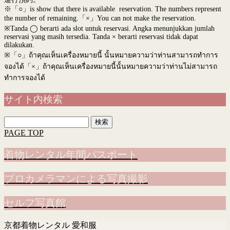
※「○」is show that there is available reservation. The numbers represent
the number of remaining.「×」You can not make the reservation.
※Tanda ◯ berarti ada slot untuk reservasi. Angka menunjukkan jumlah
reservasi yang masih tersedia. Tanda × berarti reservasi tidak dapat
dilakukan.
※
「○」ถ้าคุณเห็นเครื่องหมายนี้ นั้นหมายความว่าท่านสามารถทำการ
จองได้「×」ถ้าคุณเห็นเครื่องหมายนี้นั้นหมายความว่าท่านไม่สามารถ
ทำการจองได้
サイト内検索
検
索:
PAGE TOP
着物レンタル年間パスポート
プロカメラマンによる写真撮影
セルフ写真館
京都着物レンタル 愛和服