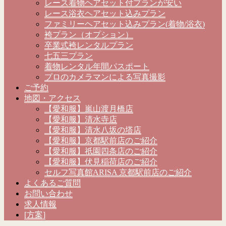
レース着物ヘアセット付プランが安い
レース浴衣ヘアセット込みプラン
ファミリーヘアセット込みプラン(着物/浴衣)
袴プラン（オプション）
卒業式袴レンタルプラン
七五三プラン
着物レンタル年間パスポート
プロのカメラマンによる写真撮影
ご予約
地図・アクセス
【愛和服】嵐山渡月橋店
【愛和服】清水寺店
【愛和服】清水八坂の塔店
【愛和服】京都駅前店のご紹介
【愛和服】祇園四条店のご紹介
【愛和服】伏見稲荷店のご紹介
セルフ写真館ARISA 京都駅前店のご紹介
よくあるご質問
お問い合わせ
求人情報
[方案]