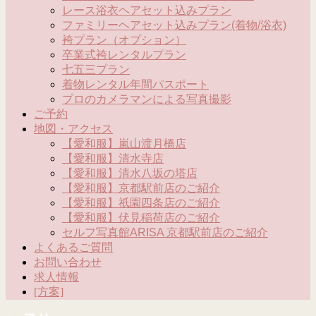
レース浴衣ヘアセット込みプラン
ファミリーヘアセット込みプラン(着物/浴衣)
袴プラン（オプション）
卒業式袴レンタルプラン
七五三プラン
着物レンタル年間パスポート
プロのカメラマンによる写真撮影
ご予約
地図・アクセス
【愛和服】嵐山渡月橋店
【愛和服】清水寺店
【愛和服】清水八坂の塔店
【愛和服】京都駅前店のご紹介
【愛和服】祇園四条店のご紹介
【愛和服】伏見稲荷店のご紹介
セルフ写真館ARISA 京都駅前店のご紹介
よくあるご質問
お問い合わせ
求人情報
[方案]