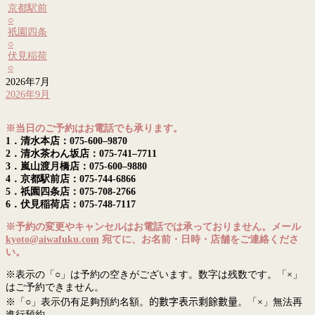
京都駅前
○
祇園四条
○
伏見稲荷
○
2026年7月
2026年9月
※当日のご予約はお電話でも承ります。
1．清水本店：075-600–9870
2．清水茶わん坂店：075-741–7711
3．嵐山渡月橋店：075-600–9880
4．京都駅前店：075-744-6866
5．祇園四条店：075-708-2766
6．伏見稲荷店：075-748-7117
※予約の変更やキャンセルはお電話では承っておりません。メール
kyoto@aiwafuku.com
宛てに、お名前・日時・店舗をご連絡くださ
い。
※表示の「○」は予約の空きがございます。数字は残数です。「×」
はご予約できません。
※「○」表示仍有足夠預約名額。
的數字表示剩餘數量
。「×」無法再
進行預約。