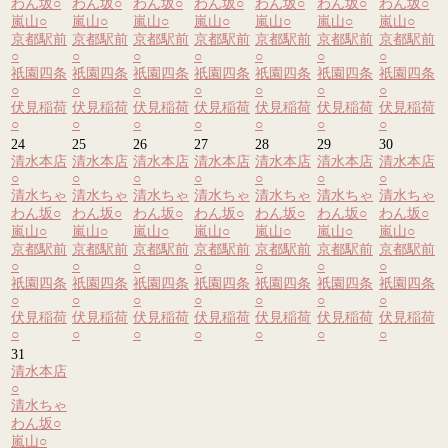
わん坂
○
わん坂
○
わん坂
○
わん坂
○
わん坂
○
わん坂
○
わん坂
○
嵐山
○
嵐山
○
嵐山
○
嵐山
○
嵐山
○
嵐山
○
嵐山
○
京都駅前
京都駅前
京都駅前
京都駅前
京都駅前
京都駅前
京都駅前
○
○
○
○
○
○
○
祇園四条
祇園四条
祇園四条
祇園四条
祇園四条
祇園四条
祇園四条
○
○
○
○
○
○
○
伏見稲荷
伏見稲荷
伏見稲荷
伏見稲荷
伏見稲荷
伏見稲荷
伏見稲荷
○
○
○
○
○
○
○
24
25
26
27
28
29
30
清水本店
清水本店
清水本店
清水本店
清水本店
清水本店
清水本店
○
○
○
○
○
○
○
清水ちゃ
清水ちゃ
清水ちゃ
清水ちゃ
清水ちゃ
清水ちゃ
清水ちゃ
わん坂
○
わん坂
○
わん坂
○
わん坂
○
わん坂
○
わん坂
○
わん坂
○
嵐山
○
嵐山
○
嵐山
○
嵐山
○
嵐山
○
嵐山
○
嵐山
○
京都駅前
京都駅前
京都駅前
京都駅前
京都駅前
京都駅前
京都駅前
○
○
○
○
○
○
○
祇園四条
祇園四条
祇園四条
祇園四条
祇園四条
祇園四条
祇園四条
○
○
○
○
○
○
○
伏見稲荷
伏見稲荷
伏見稲荷
伏見稲荷
伏見稲荷
伏見稲荷
伏見稲荷
○
○
○
○
○
○
○
31
清水本店
○
清水ちゃ
わん坂
○
嵐山
○