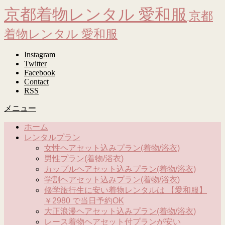
京都着物レンタル 愛和服
京都
着物レンタル 愛和服
Instagram
Twitter
Facebook
Contact
RSS
メニュー
ホーム
レンタルプラン
女性ヘアセット込みプラン(着物/浴衣)
男性プラン(着物/浴衣)
カップルヘアセット込みプラン(着物/浴衣)
学割ヘアセット込みプラン(着物/浴衣)
修学旅行生に安い着物レンタルは 【愛和服】
￥2980 で当日予約OK
大正浪漫ヘアセット込みプラン(着物/浴衣)
レース着物ヘアセット付プランが安い