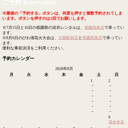
ご予約 Reservation
※最後の「予約する」ボタンは、何度も押すと複数予約されてしま
います。ボタンを押すのは1回でお願いします。
※7月15日と16日の祇園祭の浴衣レンタルは、
祇園四条店
で承ってい
ます。
※8月6日のびわ湖花火大会は、
京都駅前店
と
祇園四条店
で承ってい
ます。
便利な事前決済をご利用ください。
予約カレンダー
2026年8月
月
火
水
木
金
土
日
1
2
－
－
－
－
－
－
－
－
－
－
－
－
9
清水本店
○