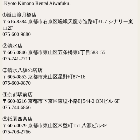
-Kyoto Kimono Rental Aiwafuku-
➀嵐山渡月橋店
〒616-8384 京都市右京区嵯峨天龍寺造路町31-7 シナリー嵐
山2F
075-600-9880
②清水店
〒605-0846 京都市東山区五条橋東6丁目583ｰ55
075-741-7711
③清水八坂の塔店
〒605-0853 京都市東山区星野町87ｰ16
075-600-9870
④京都駅前店
〒600-8216 京都市下京区東塩小路町544-2 ONビル 6F
075-744-6866
⑤祇園四条店
〒605-0079 京都市東山区常盤町151 八源ビル3F
075-708-2766