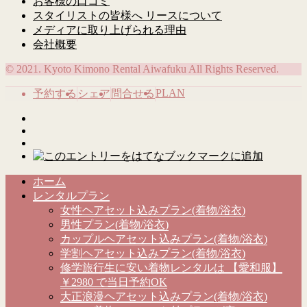
お客様の口コミ
スタイリストの皆様へ リースについて
メディアに取り上げられる理由
会社概要
© 2021. Kyoto Kimono Rental Aiwafuku All Rights Reserved.
PLAN
予約する
シェア
問合せる
ホーム
レンタルプラン
女性ヘアセット込みプラン(着物/浴衣)
男性プラン(着物/浴衣)
カップルヘアセット込みプラン(着物/浴衣)
学割ヘアセット込みプラン(着物/浴衣)
修学旅行生に安い着物レンタルは 【愛和服】
￥2980 で当日予約OK
大正浪漫ヘアセット込みプラン(着物/浴衣)