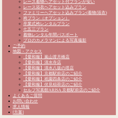
レース着物ヘアセット付プランが安い
レース浴衣ヘアセット込みプラン
ファミリーヘアセット込みプラン(着物/浴衣)
袴プラン（オプション）
卒業式袴レンタルプラン
七五三プラン
着物レンタル年間パスポート
プロのカメラマンによる写真撮影
ご予約
地図・アクセス
【愛和服】嵐山渡月橋店
【愛和服】清水寺店
【愛和服】清水八坂の塔店
【愛和服】京都駅前店のご紹介
【愛和服】祇園四条店のご紹介
【愛和服】伏見稲荷店のご紹介
セルフ写真館ARISA 京都駅前店のご紹介
よくあるご質問
お問い合わせ
求人情報
[方案]