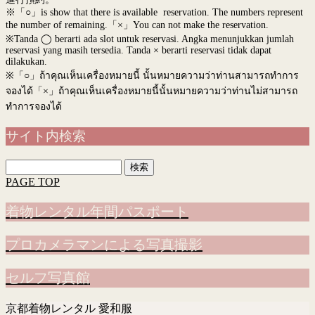
※「○」is show that there is available reservation. The numbers represent
the number of remaining.「×」You can not make the reservation.
※Tanda ◯ berarti ada slot untuk reservasi. Angka menunjukkan jumlah
reservasi yang masih tersedia. Tanda × berarti reservasi tidak dapat
dilakukan.
※
「○」ถ้าคุณเห็นเครื่องหมายนี้ นั้นหมายความว่าท่านสามารถทำการ
จองได้「×」ถ้าคุณเห็นเครื่องหมายนี้นั้นหมายความว่าท่านไม่สามารถ
ทำการจองได้
サイト内検索
検
索:
PAGE TOP
着物レンタル年間パスポート
プロカメラマンによる写真撮影
セルフ写真館
京都着物レンタル 愛和服