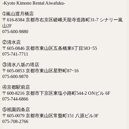
-Kyoto Kimono Rental Aiwafuku-
➀嵐山渡月橋店
〒616-8384 京都市右京区嵯峨天龍寺造路町31-7 シナリー嵐
山2F
075-600-9880
②清水店
〒605-0846 京都市東山区五条橋東6丁目583ｰ55
075-741-7711
③清水八坂の塔店
〒605-0853 京都市東山区星野町87ｰ16
075-600-9870
④京都駅前店
〒600-8216 京都市下京区東塩小路町544-2 ONビル 6F
075-744-6866
⑤祇園四条店
〒605-0079 京都市東山区常盤町151 八源ビル3F
075-708-2766