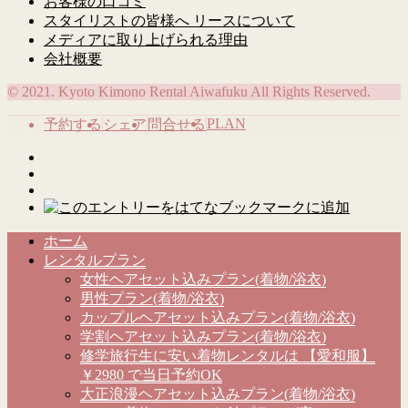
お客様の口コミ
スタイリストの皆様へ リースについて
メディアに取り上げられる理由
会社概要
© 2021. Kyoto Kimono Rental Aiwafuku All Rights Reserved.
PLAN
予約する
シェア
問合せる
ホーム
レンタルプラン
女性ヘアセット込みプラン(着物/浴衣)
男性プラン(着物/浴衣)
カップルヘアセット込みプラン(着物/浴衣)
学割ヘアセット込みプラン(着物/浴衣)
修学旅行生に安い着物レンタルは 【愛和服】
￥2980 で当日予約OK
大正浪漫ヘアセット込みプラン(着物/浴衣)