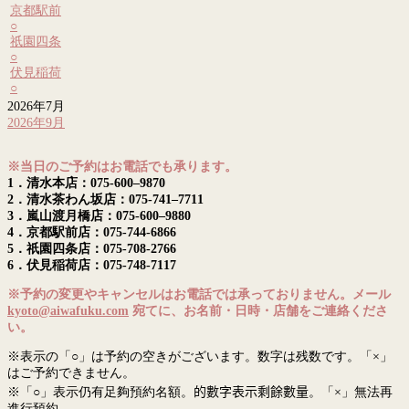
京都駅前
○
祇園四条
○
伏見稲荷
○
2026年7月
2026年9月
※当日のご予約はお電話でも承ります。
1．清水本店：075-600–9870
2．清水茶わん坂店：075-741–7711
3．嵐山渡月橋店：075-600–9880
4．京都駅前店：075-744-6866
5．祇園四条店：075-708-2766
6．伏見稲荷店：075-748-7117
※予約の変更やキャンセルはお電話では承っておりません。メール
kyoto@aiwafuku.com
宛てに、お名前・日時・店舗をご連絡くださ
い。
※表示の「○」は予約の空きがございます。数字は残数です。「×」
はご予約できません。
※「○」表示仍有足夠預約名額。
的數字表示剩餘數量
。「×」無法再
進行預約。