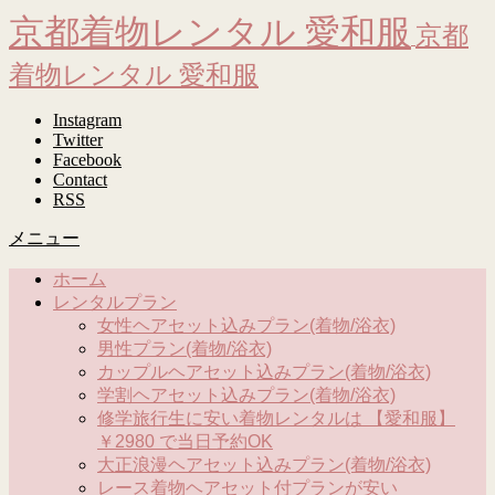
京都着物レンタル 愛和服
京都
着物レンタル 愛和服
Instagram
Twitter
Facebook
Contact
RSS
メニュー
ホーム
レンタルプラン
女性ヘアセット込みプラン(着物/浴衣)
男性プラン(着物/浴衣)
カップルヘアセット込みプラン(着物/浴衣)
学割ヘアセット込みプラン(着物/浴衣)
修学旅行生に安い着物レンタルは 【愛和服】
￥2980 で当日予約OK
大正浪漫ヘアセット込みプラン(着物/浴衣)
レース着物ヘアセット付プランが安い