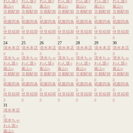
わん坂
○
わん坂
○
わん坂
○
わん坂
○
わん坂
○
わん坂
○
わん坂
○
嵐山
○
嵐山
○
嵐山
○
嵐山
○
嵐山
○
嵐山
○
嵐山
○
京都駅前
京都駅前
京都駅前
京都駅前
京都駅前
京都駅前
京都駅前
○
○
○
○
○
○
○
祇園四条
祇園四条
祇園四条
祇園四条
祇園四条
祇園四条
祇園四条
○
○
○
○
○
○
○
伏見稲荷
伏見稲荷
伏見稲荷
伏見稲荷
伏見稲荷
伏見稲荷
伏見稲荷
○
○
○
○
○
○
○
24
25
26
27
28
29
30
清水本店
清水本店
清水本店
清水本店
清水本店
清水本店
清水本店
○
○
○
○
○
○
○
清水ちゃ
清水ちゃ
清水ちゃ
清水ちゃ
清水ちゃ
清水ちゃ
清水ちゃ
わん坂
○
わん坂
○
わん坂
○
わん坂
○
わん坂
○
わん坂
○
わん坂
○
嵐山
○
嵐山
○
嵐山
○
嵐山
○
嵐山
○
嵐山
○
嵐山
○
京都駅前
京都駅前
京都駅前
京都駅前
京都駅前
京都駅前
京都駅前
○
○
○
○
○
○
○
祇園四条
祇園四条
祇園四条
祇園四条
祇園四条
祇園四条
祇園四条
○
○
○
○
○
○
○
伏見稲荷
伏見稲荷
伏見稲荷
伏見稲荷
伏見稲荷
伏見稲荷
伏見稲荷
○
○
○
○
○
○
○
31
清水本店
○
清水ちゃ
わん坂
○
嵐山
○