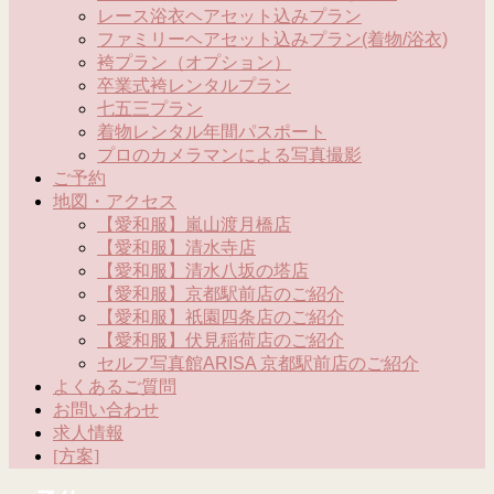
レース浴衣ヘアセット込みプラン
ファミリーヘアセット込みプラン(着物/浴衣)
袴プラン（オプション）
卒業式袴レンタルプラン
七五三プラン
着物レンタル年間パスポート
プロのカメラマンによる写真撮影
ご予約
地図・アクセス
【愛和服】嵐山渡月橋店
【愛和服】清水寺店
【愛和服】清水八坂の塔店
【愛和服】京都駅前店のご紹介
【愛和服】祇園四条店のご紹介
【愛和服】伏見稲荷店のご紹介
セルフ写真館ARISA 京都駅前店のご紹介
よくあるご質問
お問い合わせ
求人情報
[方案]