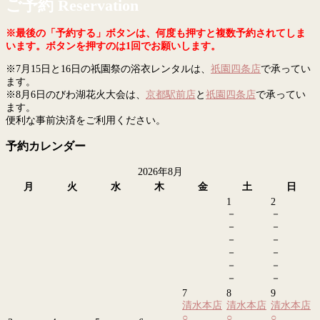
ご予約 Reservation
※最後の「予約する」ボタンは、何度も押すと複数予約されてしま
います。ボタンを押すのは1回でお願いします。
※7月15日と16日の祇園祭の浴衣レンタルは、
祇園四条店
で承ってい
ます。
※8月6日のびわ湖花火大会は、
京都駅前店
と
祇園四条店
で承ってい
ます。
便利な事前決済をご利用ください。
予約カレンダー
2026年8月
月
火
水
木
金
土
日
1
2
－
－
－
－
－
－
－
－
－
－
－
－
7
8
9
清水本店
清水本店
清水本店
○
○
○