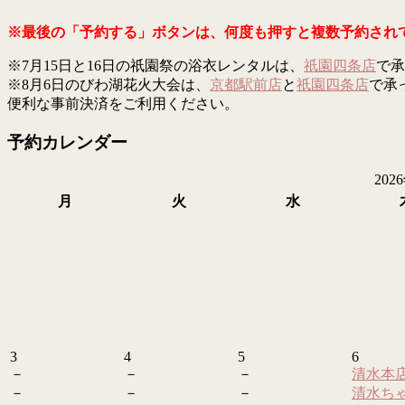
※最後の「予約する」ボタンは、何度も押すと複数予約され
※7月15日と16日の祇園祭の浴衣レンタルは、
祇園四条店
で承
※8月6日のびわ湖花火大会は、
京都駅前店
と
祇園四条店
で承
便利な事前決済をご利用ください。
予約カレンダー
202
月
火
水
3
4
5
6
－
－
－
清水本
－
－
－
清水ち