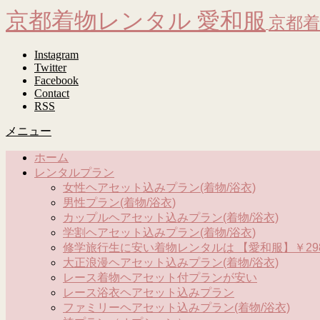
京都着物レンタル 愛和服
京都着
Instagram
Twitter
Facebook
Contact
RSS
メニュー
ホーム
レンタルプラン
女性ヘアセット込みプラン(着物/浴衣)
男性プラン(着物/浴衣)
カップルヘアセット込みプラン(着物/浴衣)
学割ヘアセット込みプラン(着物/浴衣)
修学旅行生に安い着物レンタルは 【愛和服】￥298
大正浪漫ヘアセット込みプラン(着物/浴衣)
レース着物ヘアセット付プランが安い
レース浴衣ヘアセット込みプラン
ファミリーヘアセット込みプラン(着物/浴衣)