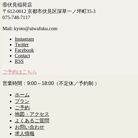
⑥伏見稲荷店
〒612-0012 京都市伏見区深草一ノ坪町35-3
075-748-7117
Mail: kyoto@aiwafuku.com
Instagram
Twitter
Facebook
Contact
RSS
ご予約はこちら
営業時間：9:00～18:00（不定休／予約制 ）
ホーム
プラン
ご予約
地図・アクセス
よくあるご質問
お問い合わせ
求人情報