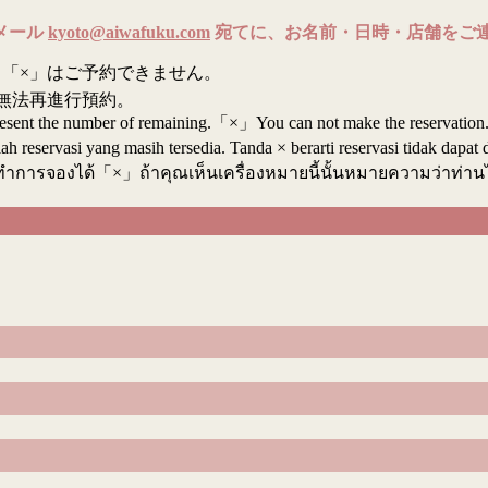
メール
kyoto@aiwafuku.com
宛てに、お名前・日時・店舗をご
「×」はご予約できません。
無法再進行預約。
resent the number of remaining.「×」You can not make the reservation
reservasi yang masih tersedia. Tanda × berarti reservasi tidak dapat 
ทำการจองได้「×」ถ้าคุณเห็นเครื่องหมายนี้นั้นหมายความว่าท่า