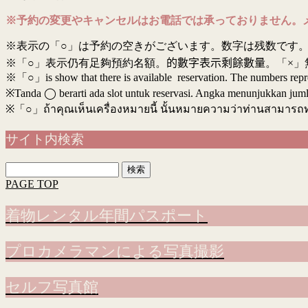
※予約の変更やキャンセルはお電話では承っておりません。
※表示の「○」は予約の空きがございます。数字は残数です。
※「○」表示仍有足夠預約名額。
的數字表示剩餘數量
。「×」
※「○」is show that there is available reservation. The numbers rep
※Tanda ◯ berarti ada slot untuk reservasi. Angka menunjukkan jumlah 
※
「○」ถ้าคุณเห็นเครื่องหมายนี้ นั้นหมายความว่าท่านสามารถ
サイト内検索
検
索:
PAGE TOP
着物レンタル年間パスポート
プロカメラマンによる写真撮影
セルフ写真館