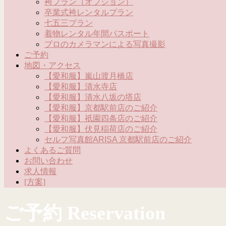
袴プラン（オプション）
卒業式袴レンタルプラン
七五三プラン
着物レンタル年間パスポート
プロのカメラマンによる写真撮影
ご予約
地図・アクセス
【愛和服】嵐山渡月橋店
【愛和服】清水寺店
【愛和服】清水八坂の塔店
【愛和服】京都駅前店のご紹介
【愛和服】祇園四条店のご紹介
【愛和服】伏見稲荷店のご紹介
セルフ写真館ARISA 京都駅前店のご紹介
よくあるご質問
お問い合わせ
求人情報
[方案]
ご予約 Reservation