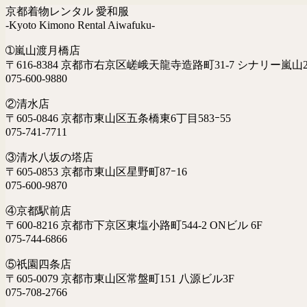
京都着物レンタル 愛和服
-Kyoto Kimono Rental Aiwafuku-
➀嵐山渡月橋店
〒616-8384 京都市右京区嵯峨天龍寺造路町31-7 シナリー嵐山2
075-600-9880
②清水店
〒605-0846 京都市東山区五条橋東6丁目583ｰ55
075-741-7711
③清水八坂の塔店
〒605-0853 京都市東山区星野町87ｰ16
075-600-9870
④京都駅前店
〒600-8216 京都市下京区東塩小路町544-2 ONビル 6F
075-744-6866
⑤祇園四条店
〒605-0079 京都市東山区常盤町151 八源ビル3F
075-708-2766