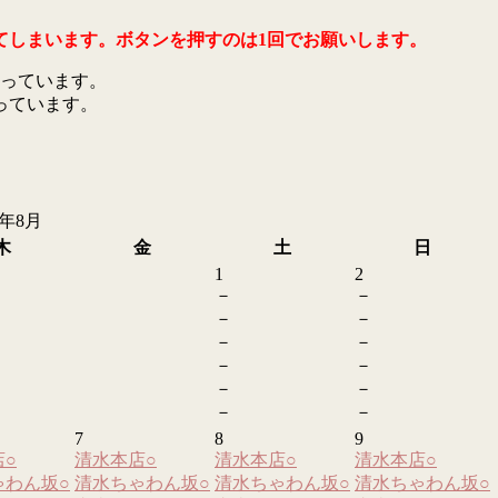
てしまいます。ボタンを押すのは1回でお願いします。
っています。
っています。
6年8月
木
金
土
日
1
2
－
－
－
－
－
－
－
－
－
－
－
－
7
8
9
店
○
清水本店
○
清水本店
○
清水本店
○
ゃわん坂
○
清水ちゃわん坂
○
清水ちゃわん坂
○
清水ちゃわん坂
○