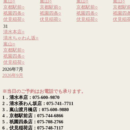
嵐山
○
嵐山
○
嵐山
○
嵐山
○
京都駅前
○
京都駅前
○
京都駅前
○
京都駅
祇園四条
○
祇園四条
○
祇園四条
○
祇園四
伏見稲荷
○
伏見稲荷
○
伏見稲荷
○
伏見稲
31
清水本店
○
清水ちゃわん坂
○
嵐山
○
京都駅前
○
祇園四条
○
伏見稲荷
○
2026年7月
2026年9月
※当日のご予約はお電話でも承ります。
1．清水本店：075-600–9870
2．清水茶わん坂店：075-741–7711
3．嵐山渡月橋店：075-600–9880
4．京都駅前店：075-744-6866
5．祇園四条店：075-708-2766
6．伏見稲荷店：075-748-7117