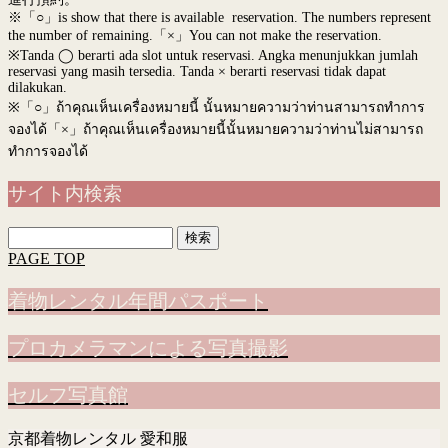
※「○」is show that there is available reservation. The numbers represent
the number of remaining.「×」You can not make the reservation.
※Tanda ◯ berarti ada slot untuk reservasi. Angka menunjukkan jumlah
reservasi yang masih tersedia. Tanda × berarti reservasi tidak dapat
dilakukan.
※
「○」ถ้าคุณเห็นเครื่องหมายนี้ นั้นหมายความว่าท่านสามารถทำการ
จองได้「×」ถ้าคุณเห็นเครื่องหมายนี้นั้นหมายความว่าท่านไม่สามารถ
ทำการจองได้
サイト内検索
検
索:
PAGE TOP
着物レンタル年間パスポート
プロカメラマンによる写真撮影
セルフ写真館
京都着物レンタル 愛和服