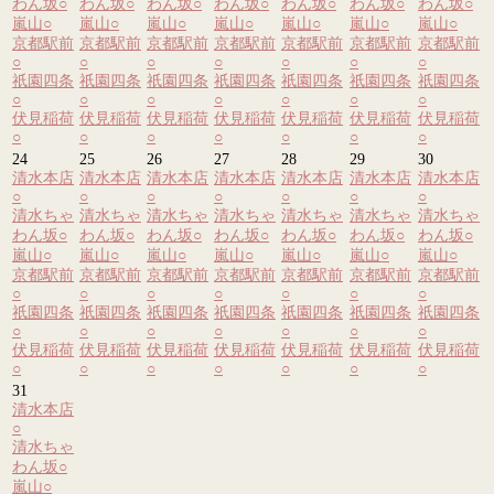
わん坂
○
わん坂
○
わん坂
○
わん坂
○
わん坂
○
わん坂
○
わん坂
○
嵐山
○
嵐山
○
嵐山
○
嵐山
○
嵐山
○
嵐山
○
嵐山
○
京都駅前
京都駅前
京都駅前
京都駅前
京都駅前
京都駅前
京都駅前
○
○
○
○
○
○
○
祇園四条
祇園四条
祇園四条
祇園四条
祇園四条
祇園四条
祇園四条
○
○
○
○
○
○
○
伏見稲荷
伏見稲荷
伏見稲荷
伏見稲荷
伏見稲荷
伏見稲荷
伏見稲荷
○
○
○
○
○
○
○
24
25
26
27
28
29
30
清水本店
清水本店
清水本店
清水本店
清水本店
清水本店
清水本店
○
○
○
○
○
○
○
清水ちゃ
清水ちゃ
清水ちゃ
清水ちゃ
清水ちゃ
清水ちゃ
清水ちゃ
わん坂
○
わん坂
○
わん坂
○
わん坂
○
わん坂
○
わん坂
○
わん坂
○
嵐山
○
嵐山
○
嵐山
○
嵐山
○
嵐山
○
嵐山
○
嵐山
○
京都駅前
京都駅前
京都駅前
京都駅前
京都駅前
京都駅前
京都駅前
○
○
○
○
○
○
○
祇園四条
祇園四条
祇園四条
祇園四条
祇園四条
祇園四条
祇園四条
○
○
○
○
○
○
○
伏見稲荷
伏見稲荷
伏見稲荷
伏見稲荷
伏見稲荷
伏見稲荷
伏見稲荷
○
○
○
○
○
○
○
31
清水本店
○
清水ちゃ
わん坂
○
嵐山
○