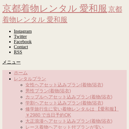
京都着物レンタル 愛和服
京都
着物レンタル 愛和服
Instagram
Twitter
Facebook
Contact
RSS
メニュー
ホーム
レンタルプラン
女性ヘアセット込みプラン(着物/浴衣)
男性プラン(着物/浴衣)
カップルヘアセット込みプラン(着物/浴衣)
学割ヘアセット込みプラン(着物/浴衣)
修学旅行生に安い着物レンタルは 【愛和服】
￥2980 で当日予約OK
大正浪漫ヘアセット込みプラン(着物/浴衣)
レース着物ヘアセット付プランが安い