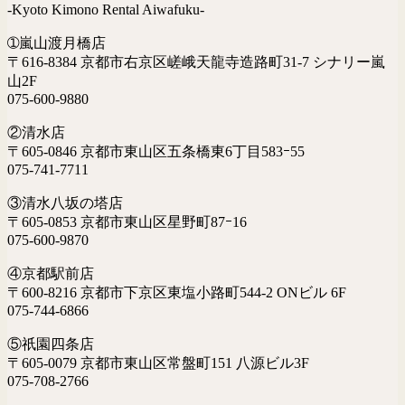
-Kyoto Kimono Rental Aiwafuku-
➀嵐山渡月橋店
〒616-8384 京都市右京区嵯峨天龍寺造路町31-7 シナリー嵐
山2F
075-600-9880
②清水店
〒605-0846 京都市東山区五条橋東6丁目583ｰ55
075-741-7711
③清水八坂の塔店
〒605-0853 京都市東山区星野町87ｰ16
075-600-9870
④京都駅前店
〒600-8216 京都市下京区東塩小路町544-2 ONビル 6F
075-744-6866
⑤祇園四条店
〒605-0079 京都市東山区常盤町151 八源ビル3F
075-708-2766