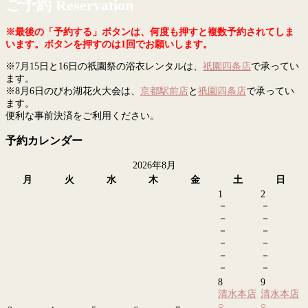
ご予約 Reservation
※最後の「予約する」ボタンは、何度も押すと複数予約されてしま
います。ボタンを押すのは1回でお願いします。
※7月15日と16日の祇園祭の浴衣レンタルは、
祇園四条店
で承ってい
ます。
※8月6日のびわ湖花火大会は、
京都駅前店
と
祇園四条店
で承ってい
ます。
便利な事前決済をご利用ください。
予約カレンダー
2026年8月
月
火
水
木
金
土
日
1
2
－
－
－
－
－
－
－
－
－
－
－
－
8
9
清水本店
清水本店
○
○