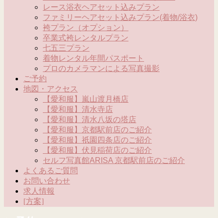
レース浴衣ヘアセット込みプラン
ファミリーヘアセット込みプラン(着物/浴衣)
袴プラン（オプション）
卒業式袴レンタルプラン
七五三プラン
着物レンタル年間パスポート
プロのカメラマンによる写真撮影
ご予約
地図・アクセス
【愛和服】嵐山渡月橋店
【愛和服】清水寺店
【愛和服】清水八坂の塔店
【愛和服】京都駅前店のご紹介
【愛和服】祇園四条店のご紹介
【愛和服】伏見稲荷店のご紹介
セルフ写真館ARISA 京都駅前店のご紹介
よくあるご質問
お問い合わせ
求人情報
[方案]