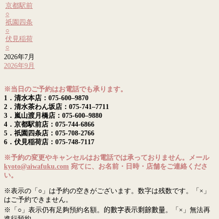
京都駅前
○
祇園四条
○
伏見稲荷
○
2026年7月
2026年9月
※当日のご予約はお電話でも承ります。
1．清水本店：075-600–9870
2．清水茶わん坂店：075-741–7711
3．嵐山渡月橋店：075-600–9880
4．京都駅前店：075-744-6866
5．祇園四条店：075-708-2766
6．伏見稲荷店：075-748-7117
※予約の変更やキャンセルはお電話では承っておりません。メール
kyoto@aiwafuku.com
宛てに、お名前・日時・店舗をご連絡くださ
い。
※表示の「○」は予約の空きがございます。数字は残数です。「×」
はご予約できません。
※「○」表示仍有足夠預約名額。
的數字表示剩餘數量
。「×」無法再
進行預約。