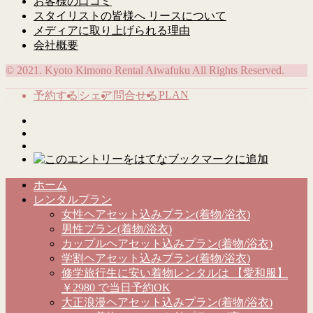
お客様の口コミ
スタイリストの皆様へ リースについて
メディアに取り上げられる理由
会社概要
© 2021. Kyoto Kimono Rental Aiwafuku All Rights Reserved.
PLAN
予約する
シェア
問合せる
ホーム
レンタルプラン
女性ヘアセット込みプラン(着物/浴衣)
男性プラン(着物/浴衣)
カップルヘアセット込みプラン(着物/浴衣)
学割ヘアセット込みプラン(着物/浴衣)
修学旅行生に安い着物レンタルは 【愛和服】
￥2980 で当日予約OK
大正浪漫ヘアセット込みプラン(着物/浴衣)