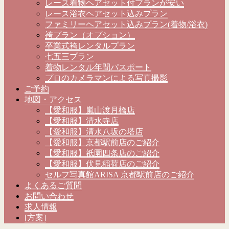
レース着物ヘアセット付プランが安い
レース浴衣ヘアセット込みプラン
ファミリーヘアセット込みプラン(着物/浴衣)
袴プラン（オプション）
卒業式袴レンタルプラン
七五三プラン
着物レンタル年間パスポート
プロのカメラマンによる写真撮影
ご予約
地図・アクセス
【愛和服】嵐山渡月橋店
【愛和服】清水寺店
【愛和服】清水八坂の塔店
【愛和服】京都駅前店のご紹介
【愛和服】祇園四条店のご紹介
【愛和服】伏見稲荷店のご紹介
セルフ写真館ARISA 京都駅前店のご紹介
よくあるご質問
お問い合わせ
求人情報
[方案]