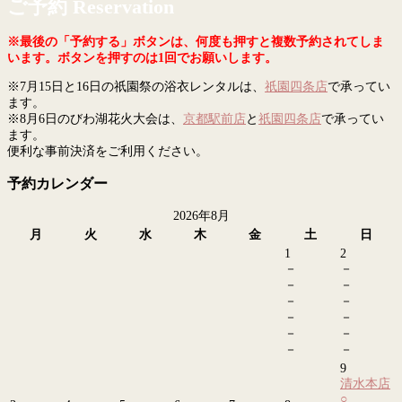
ご予約 Reservation
※最後の「予約する」ボタンは、何度も押すと複数予約されてしま
います。ボタンを押すのは1回でお願いします。
※7月15日と16日の祇園祭の浴衣レンタルは、
祇園四条店
で承ってい
ます。
※8月6日のびわ湖花火大会は、
京都駅前店
と
祇園四条店
で承ってい
ます。
便利な事前決済をご利用ください。
予約カレンダー
2026年8月
月
火
水
木
金
土
日
1
2
－
－
－
－
－
－
－
－
－
－
－
－
9
清水本店
○