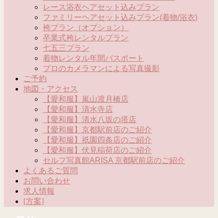
レース浴衣ヘアセット込みプラン
ファミリーヘアセット込みプラン(着物/浴衣)
袴プラン（オプション）
卒業式袴レンタルプラン
七五三プラン
着物レンタル年間パスポート
プロのカメラマンによる写真撮影
ご予約
地図・アクセス
【愛和服】嵐山渡月橋店
【愛和服】清水寺店
【愛和服】清水八坂の塔店
【愛和服】京都駅前店のご紹介
【愛和服】祇園四条店のご紹介
【愛和服】伏見稲荷店のご紹介
セルフ写真館ARISA 京都駅前店のご紹介
よくあるご質問
お問い合わせ
求人情報
[方案]