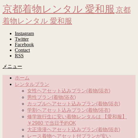
京都着物レンタル 愛和服
京都
着物レンタル 愛和服
Instagram
Twitter
Facebook
Contact
RSS
メニュー
ホーム
レンタルプラン
女性ヘアセット込みプラン(着物/浴衣)
男性プラン(着物/浴衣)
カップルヘアセット込みプラン(着物/浴衣)
学割ヘアセット込みプラン(着物/浴衣)
修学旅行生に安い着物レンタルは 【愛和服】
￥2980 で当日予約OK
大正浪漫ヘアセット込みプラン(着物/浴衣)
レース着物ヘアセット付プランが安い