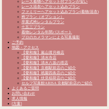
レース着物ヘアセット付プランが安い
レース浴衣ヘアセット込みプラン
ファミリーヘアセット込みプラン(着物/浴衣)
袴プラン（オプション）
卒業式袴レンタルプラン
七五三プラン
着物レンタル年間パスポート
プロのカメラマンによる写真撮影
ご予約
地図・アクセス
【愛和服】嵐山渡月橋店
【愛和服】清水寺店
【愛和服】清水八坂の塔店
【愛和服】京都駅前店のご紹介
【愛和服】祇園四条店のご紹介
【愛和服】伏見稲荷店のご紹介
セルフ写真館ARISA 京都駅前店のご紹介
よくあるご質問
お問い合わせ
求人情報
[方案]