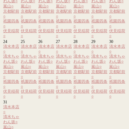
わん坂
○
わん坂
○
わん坂
○
わん坂
○
わん坂
○
わん坂
○
わん坂
○
嵐山
○
嵐山
○
嵐山
○
嵐山
○
嵐山
○
嵐山
○
嵐山
○
京都駅前
京都駅前
京都駅前
京都駅前
京都駅前
京都駅前
京都駅前
○
○
○
○
○
○
○
祇園四条
祇園四条
祇園四条
祇園四条
祇園四条
祇園四条
祇園四条
○
○
○
○
○
○
○
伏見稲荷
伏見稲荷
伏見稲荷
伏見稲荷
伏見稲荷
伏見稲荷
伏見稲荷
○
○
○
○
○
○
○
24
25
26
27
28
29
30
清水本店
清水本店
清水本店
清水本店
清水本店
清水本店
清水本店
○
○
○
○
○
○
○
清水ちゃ
清水ちゃ
清水ちゃ
清水ちゃ
清水ちゃ
清水ちゃ
清水ちゃ
わん坂
○
わん坂
○
わん坂
○
わん坂
○
わん坂
○
わん坂
○
わん坂
○
嵐山
○
嵐山
○
嵐山
○
嵐山
○
嵐山
○
嵐山
○
嵐山
○
京都駅前
京都駅前
京都駅前
京都駅前
京都駅前
京都駅前
京都駅前
○
○
○
○
○
○
○
祇園四条
祇園四条
祇園四条
祇園四条
祇園四条
祇園四条
祇園四条
○
○
○
○
○
○
○
伏見稲荷
伏見稲荷
伏見稲荷
伏見稲荷
伏見稲荷
伏見稲荷
伏見稲荷
○
○
○
○
○
○
○
31
清水本店
○
清水ちゃ
わん坂
○
嵐山
○