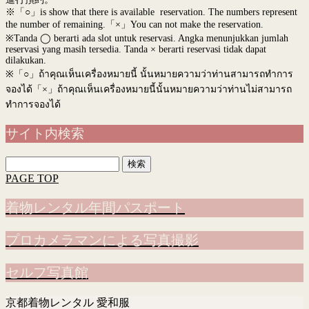
※「○」is show that there is available reservation. The numbers represent
the number of remaining.「×」You can not make the reservation.
※Tanda ◯ berarti ada slot untuk reservasi. Angka menunjukkan jumlah
reservasi yang masih tersedia. Tanda × berarti reservasi tidak dapat
dilakukan.
※
「○」ถ้าคุณเห็นเครื่องหมายนี้ นั้นหมายความว่าท่านสามารถทำการ
จองได้「×」ถ้าคุณเห็นเครื่องหมายนี้นั้นหมายความว่าท่านไม่สามารถ
ทำการจองได้
サイト内検索
検
索:
PAGE TOP
着物レンタル年間パスポート
プロカメラマンによる写真撮影
セルフ写真館
京都着物レンタル 愛和服