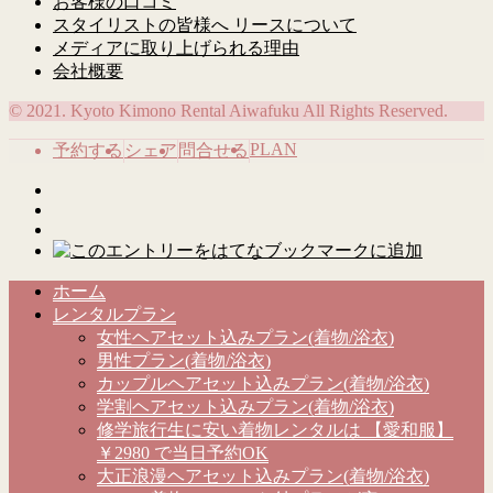
お客様の口コミ
スタイリストの皆様へ リースについて
メディアに取り上げられる理由
会社概要
© 2021. Kyoto Kimono Rental Aiwafuku All Rights Reserved.
PLAN
予約する
シェア
問合せる
ホーム
レンタルプラン
女性ヘアセット込みプラン(着物/浴衣)
男性プラン(着物/浴衣)
カップルヘアセット込みプラン(着物/浴衣)
学割ヘアセット込みプラン(着物/浴衣)
修学旅行生に安い着物レンタルは 【愛和服】
￥2980 で当日予約OK
大正浪漫ヘアセット込みプラン(着物/浴衣)