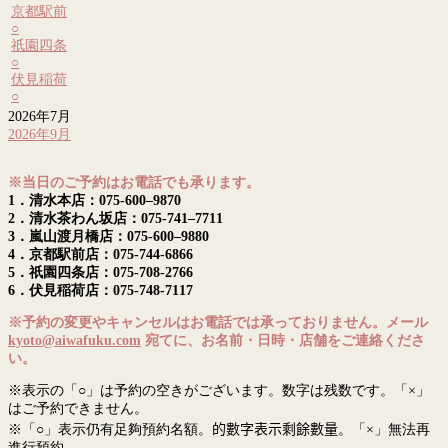
京都駅前
○
祇園四条
○
伏見稲荷
○
2026年7月
2026年9月
※当日のご予約はお電話でも承ります。
1．清水本店：075-600–9870
2．清水茶わん坂店：075-741–7711
3．嵐山渡月橋店：075-600–9880
4．京都駅前店：075-744-6866
5．祇園四条店：075-708-2766
6．伏見稲荷店：075-748-7117
※予約の変更やキャンセルはお電話では承っておりません。メール
kyoto@aiwafuku.com
宛てに、お名前・日時・店舗をご連絡くださ
い。
※表示の「○」は予約の空きがございます。数字は残数です。「×」
はご予約できません。
※「○」表示仍有足夠預約名額。
的數字表示剩餘數量
。「×」無法再
進行預約。