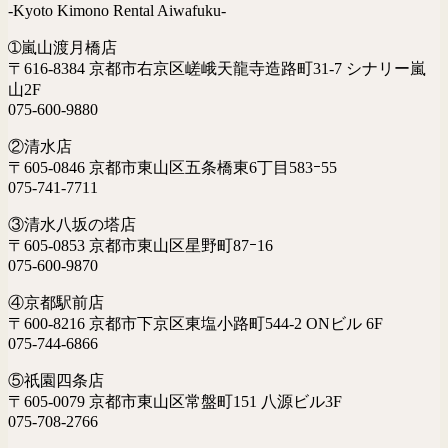
-Kyoto Kimono Rental Aiwafuku-
➀嵐山渡月橋店
〒616-8384 京都市右京区嵯峨天龍寺造路町31-7 シナリー嵐
山2F
075-600-9880
②清水店
〒605-0846 京都市東山区五条橋東6丁目583ｰ55
075-741-7711
③清水八坂の塔店
〒605-0853 京都市東山区星野町87ｰ16
075-600-9870
④京都駅前店
〒600-8216 京都市下京区東塩小路町544-2 ONビル 6F
075-744-6866
⑤祇園四条店
〒605-0079 京都市東山区常盤町151 八源ビル3F
075-708-2766