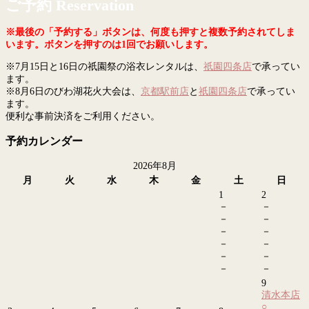
ご予約 Reservation
※最後の「予約する」ボタンは、何度も押すと複数予約されてしま
います。ボタンを押すのは1回でお願いします。
※7月15日と16日の祇園祭の浴衣レンタルは、
祇園四条店
で承ってい
ます。
※8月6日のびわ湖花火大会は、
京都駅前店
と
祇園四条店
で承ってい
ます。
便利な事前決済をご利用ください。
予約カレンダー
2026年8月
月
火
水
木
金
土
日
1
2
－
－
－
－
－
－
－
－
－
－
－
－
9
清水本店
○