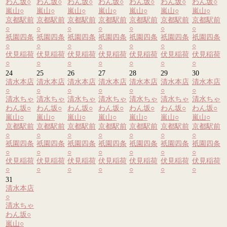
わん坂
○
わん坂
○
わん坂
○
わん坂
○
わん坂
○
わん坂
○
わん坂
○
嵐山
○
嵐山
○
嵐山
○
嵐山
○
嵐山
○
嵐山
○
嵐山
○
京都駅前
京都駅前
京都駅前
京都駅前
京都駅前
京都駅前
京都駅前
○
○
○
○
○
○
○
祇園四条
祇園四条
祇園四条
祇園四条
祇園四条
祇園四条
祇園四条
○
○
○
○
○
○
○
伏見稲荷
伏見稲荷
伏見稲荷
伏見稲荷
伏見稲荷
伏見稲荷
伏見稲荷
○
○
○
○
○
○
○
24
25
26
27
28
29
30
清水本店
清水本店
清水本店
清水本店
清水本店
清水本店
清水本店
○
○
○
○
○
○
○
清水ちゃ
清水ちゃ
清水ちゃ
清水ちゃ
清水ちゃ
清水ちゃ
清水ちゃ
わん坂
○
わん坂
○
わん坂
○
わん坂
○
わん坂
○
わん坂
○
わん坂
○
嵐山
○
嵐山
○
嵐山
○
嵐山
○
嵐山
○
嵐山
○
嵐山
○
京都駅前
京都駅前
京都駅前
京都駅前
京都駅前
京都駅前
京都駅前
○
○
○
○
○
○
○
祇園四条
祇園四条
祇園四条
祇園四条
祇園四条
祇園四条
祇園四条
○
○
○
○
○
○
○
伏見稲荷
伏見稲荷
伏見稲荷
伏見稲荷
伏見稲荷
伏見稲荷
伏見稲荷
○
○
○
○
○
○
○
31
清水本店
○
清水ちゃ
わん坂
○
嵐山
○