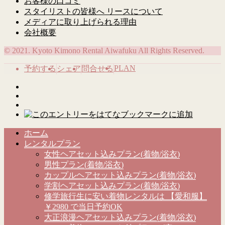
お客様の口コミ
スタイリストの皆様へ リースについて
メディアに取り上げられる理由
会社概要
© 2021. Kyoto Kimono Rental Aiwafuku All Rights Reserved.
PLAN
予約する
シェア
問合せる
ホーム
レンタルプラン
女性ヘアセット込みプラン(着物/浴衣)
男性プラン(着物/浴衣)
カップルヘアセット込みプラン(着物/浴衣)
学割ヘアセット込みプラン(着物/浴衣)
修学旅行生に安い着物レンタルは 【愛和服】
￥2980 で当日予約OK
大正浪漫ヘアセット込みプラン(着物/浴衣)