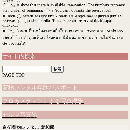
※「○」is show that there is available reservation. The numbers represent
the number of remaining.「×」You can not make the reservation.
※Tanda ◯ berarti ada slot untuk reservasi. Angka menunjukkan jumlah
reservasi yang masih tersedia. Tanda × berarti reservasi tidak dapat
dilakukan.
※
「○」ถ้าคุณเห็นเครื่องหมายนี้ นั้นหมายความว่าท่านสามารถทำการ
จองได้「×」ถ้าคุณเห็นเครื่องหมายนี้นั้นหมายความว่าท่านไม่สามารถ
ทำการจองได้
サイト内検索
検
索:
PAGE TOP
着物レンタル年間パスポート
プロカメラマンによる写真撮影
セルフ写真館
京都着物レンタル 愛和服