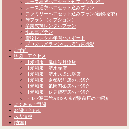
レース着物ヘアセット付プランが安い
レース浴衣ヘアセット込みプラン
ファミリーヘアセット込みプラン(着物/浴衣)
袴プラン（オプション）
卒業式袴レンタルプラン
七五三プラン
着物レンタル年間パスポート
プロのカメラマンによる写真撮影
ご予約
地図・アクセス
【愛和服】嵐山渡月橋店
【愛和服】清水寺店
【愛和服】清水八坂の塔店
【愛和服】京都駅前店のご紹介
【愛和服】祇園四条店のご紹介
【愛和服】伏見稲荷店のご紹介
セルフ写真館ARISA 京都駅前店のご紹介
よくあるご質問
お問い合わせ
求人情報
[方案]