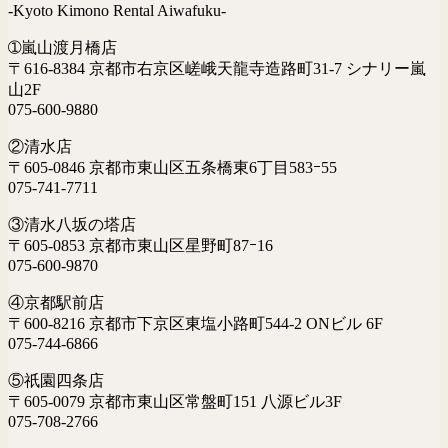
-Kyoto Kimono Rental Aiwafuku-
➀嵐山渡月橋店
〒616-8384 京都市右京区嵯峨天龍寺造路町31-7 シナリー嵐
山2F
075-600-9880
②清水店
〒605-0846 京都市東山区五条橋東6丁目583ｰ55
075-741-7711
③清水八坂の塔店
〒605-0853 京都市東山区星野町87ｰ16
075-600-9870
④京都駅前店
〒600-8216 京都市下京区東塩小路町544-2 ONビル 6F
075-744-6866
⑤祇園四条店
〒605-0079 京都市東山区常盤町151 八源ビル3F
075-708-2766