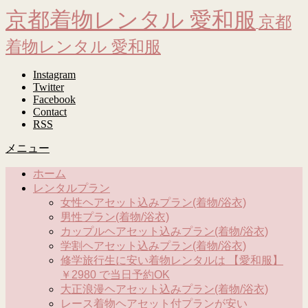
京都着物レンタル 愛和服
京都
着物レンタル 愛和服
Instagram
Twitter
Facebook
Contact
RSS
メニュー
ホーム
レンタルプラン
女性ヘアセット込みプラン(着物/浴衣)
男性プラン(着物/浴衣)
カップルヘアセット込みプラン(着物/浴衣)
学割ヘアセット込みプラン(着物/浴衣)
修学旅行生に安い着物レンタルは 【愛和服】
￥2980 で当日予約OK
大正浪漫ヘアセット込みプラン(着物/浴衣)
レース着物ヘアセット付プランが安い