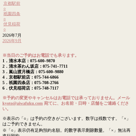
京都駅前
○
祇園四条
○
伏見稲荷
○
2026年7月
2026年9月
※当日のご予約はお電話でも承ります。
1．清水本店：075-600–9870
2．清水茶わん坂店：075-741–7711
3．嵐山渡月橋店：075-600–9880
4．京都駅前店：075-744-6866
5．祇園四条店：075-708-2766
6．伏見稲荷店：075-748-7117
※予約の変更やキャンセルはお電話では承っておりません。メール
kyoto@aiwafuku.com
宛てに、お名前・日時・店舗をご連絡くださ
い。
※表示の「○」は予約の空きがございます。数字は残数です。「×」
はご予約できません。
※「○」表示仍有足夠預約名額。
的數字表示剩餘數量
。「×」無法再
進行預約。