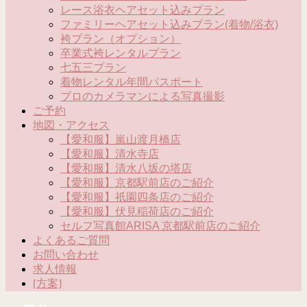
レース浴衣ヘアセット込みプラン
ファミリーヘアセット込みプラン(着物/浴衣)
袴プラン（オプション）
卒業式袴レンタルプラン
七五三プラン
着物レンタル年間パスポート
プロのカメラマンによる写真撮影
ご予約
地図・アクセス
【愛和服】嵐山渡月橋店
【愛和服】清水寺店
【愛和服】清水八坂の塔店
【愛和服】京都駅前店のご紹介
【愛和服】祇園四条店のご紹介
【愛和服】伏見稲荷店のご紹介
セルフ写真館ARISA 京都駅前店のご紹介
よくあるご質問
お問い合わせ
求人情報
[方案]