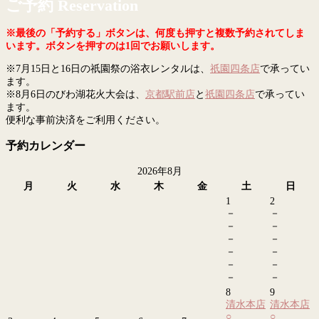
ご予約 Reservation
※最後の「予約する」ボタンは、何度も押すと複数予約されてしま
います。ボタンを押すのは1回でお願いします。
※7月15日と16日の祇園祭の浴衣レンタルは、
祇園四条店
で承ってい
ます。
※8月6日のびわ湖花火大会は、
京都駅前店
と
祇園四条店
で承ってい
ます。
便利な事前決済をご利用ください。
予約カレンダー
2026年8月
月
火
水
木
金
土
日
1
2
－
－
－
－
－
－
－
－
－
－
－
－
8
9
清水本店
清水本店
○
○