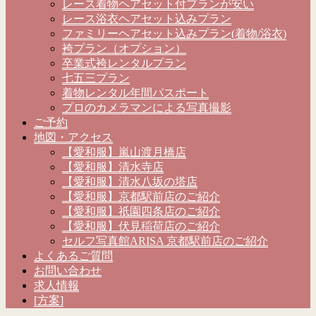
レース着物ヘアセット付プランが安い
レース浴衣ヘアセット込みプラン
ファミリーヘアセット込みプラン(着物/浴衣)
袴プラン（オプション）
卒業式袴レンタルプラン
七五三プラン
着物レンタル年間パスポート
プロのカメラマンによる写真撮影
ご予約
地図・アクセス
【愛和服】嵐山渡月橋店
【愛和服】清水寺店
【愛和服】清水八坂の塔店
【愛和服】京都駅前店のご紹介
【愛和服】祇園四条店のご紹介
【愛和服】伏見稲荷店のご紹介
セルフ写真館ARISA 京都駅前店のご紹介
よくあるご質問
お問い合わせ
求人情報
[方案]