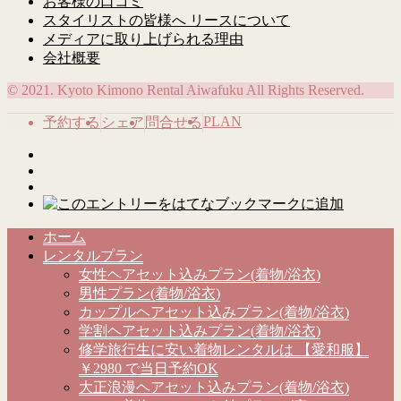
お客様の口コミ
スタイリストの皆様へ リースについて
メディアに取り上げられる理由
会社概要
© 2021. Kyoto Kimono Rental Aiwafuku All Rights Reserved.
PLAN
予約する
シェア
問合せる
ホーム
レンタルプラン
女性ヘアセット込みプラン(着物/浴衣)
男性プラン(着物/浴衣)
カップルヘアセット込みプラン(着物/浴衣)
学割ヘアセット込みプラン(着物/浴衣)
修学旅行生に安い着物レンタルは 【愛和服】
￥2980 で当日予約OK
大正浪漫ヘアセット込みプラン(着物/浴衣)