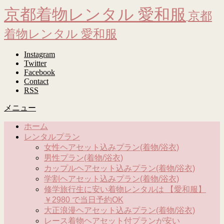
京都着物レンタル 愛和服
京都
着物レンタル 愛和服
Instagram
Twitter
Facebook
Contact
RSS
メニュー
ホーム
レンタルプラン
女性ヘアセット込みプラン(着物/浴衣)
男性プラン(着物/浴衣)
カップルヘアセット込みプラン(着物/浴衣)
学割ヘアセット込みプラン(着物/浴衣)
修学旅行生に安い着物レンタルは 【愛和服】
￥2980 で当日予約OK
大正浪漫ヘアセット込みプラン(着物/浴衣)
レース着物ヘアセット付プランが安い