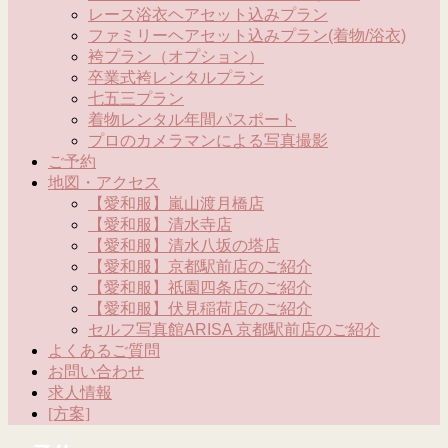
レース浴衣ヘアセット込みプラン
ファミリーヘアセット込みプラン(着物/浴衣)
袴プラン（オプション）
卒業式袴レンタルプラン
七五三プラン
着物レンタル年間パスポート
プロのカメラマンによる写真撮影
ご予約
地図・アクセス
【愛和服】嵐山渡月橋店
【愛和服】清水寺店
【愛和服】清水八坂の塔店
【愛和服】京都駅前店のご紹介
【愛和服】祇園四条店のご紹介
【愛和服】伏見稲荷店のご紹介
セルフ写真館ARISA 京都駅前店のご紹介
よくあるご質問
お問い合わせ
求人情報
[方案]