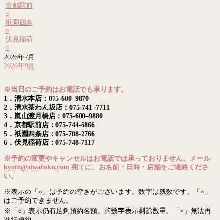
京都駅前
○
祇園四条
○
伏見稲荷
○
2026年7月
2026年9月
※当日のご予約はお電話でも承ります。
1．清水本店：075-600–9870
2．清水茶わん坂店：075-741–7711
3．嵐山渡月橋店：075-600–9880
4．京都駅前店：075-744-6866
5．祇園四条店：075-708-2766
6．伏見稲荷店：075-748-7117
※予約の変更やキャンセルはお電話では承っておりません。メール
kyoto@aiwafuku.com
宛てに、お名前・日時・店舗をご連絡くださ
い。
※表示の「○」は予約の空きがございます。数字は残数です。「×」
はご予約できません。
※「○」表示仍有足夠預約名額。
的數字表示剩餘數量
。「×」無法再
進行預約。