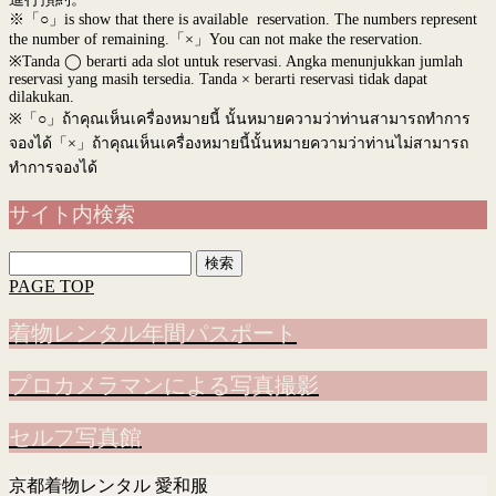
※「○」is show that there is available reservation. The numbers represent
the number of remaining.「×」You can not make the reservation.
※Tanda ◯ berarti ada slot untuk reservasi. Angka menunjukkan jumlah
reservasi yang masih tersedia. Tanda × berarti reservasi tidak dapat
dilakukan.
※
「○」ถ้าคุณเห็นเครื่องหมายนี้ นั้นหมายความว่าท่านสามารถทำการ
จองได้「×」ถ้าคุณเห็นเครื่องหมายนี้นั้นหมายความว่าท่านไม่สามารถ
ทำการจองได้
サイト内検索
検
索:
PAGE TOP
着物レンタル年間パスポート
プロカメラマンによる写真撮影
セルフ写真館
京都着物レンタル 愛和服