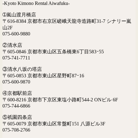
-Kyoto Kimono Rental Aiwafuku-
➀嵐山渡月橋店
〒616-8384 京都市右京区嵯峨天龍寺造路町31-7 シナリー嵐
山2F
075-600-9880
②清水店
〒605-0846 京都市東山区五条橋東6丁目583ｰ55
075-741-7711
③清水八坂の塔店
〒605-0853 京都市東山区星野町87ｰ16
075-600-9870
④京都駅前店
〒600-8216 京都市下京区東塩小路町544-2 ONビル 6F
075-744-6866
⑤祇園四条店
〒605-0079 京都市東山区常盤町151 八源ビル3F
075-708-2766