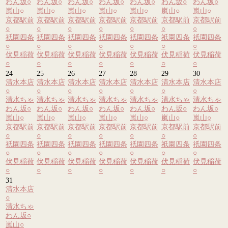
わん坂
○
わん坂
○
わん坂
○
わん坂
○
わん坂
○
わん坂
○
わん坂
○
嵐山
○
嵐山
○
嵐山
○
嵐山
○
嵐山
○
嵐山
○
嵐山
○
京都駅前
京都駅前
京都駅前
京都駅前
京都駅前
京都駅前
京都駅前
○
○
○
○
○
○
○
祇園四条
祇園四条
祇園四条
祇園四条
祇園四条
祇園四条
祇園四条
○
○
○
○
○
○
○
伏見稲荷
伏見稲荷
伏見稲荷
伏見稲荷
伏見稲荷
伏見稲荷
伏見稲荷
○
○
○
○
○
○
○
24
25
26
27
28
29
30
清水本店
清水本店
清水本店
清水本店
清水本店
清水本店
清水本店
○
○
○
○
○
○
○
清水ちゃ
清水ちゃ
清水ちゃ
清水ちゃ
清水ちゃ
清水ちゃ
清水ちゃ
わん坂
○
わん坂
○
わん坂
○
わん坂
○
わん坂
○
わん坂
○
わん坂
○
嵐山
○
嵐山
○
嵐山
○
嵐山
○
嵐山
○
嵐山
○
嵐山
○
京都駅前
京都駅前
京都駅前
京都駅前
京都駅前
京都駅前
京都駅前
○
○
○
○
○
○
○
祇園四条
祇園四条
祇園四条
祇園四条
祇園四条
祇園四条
祇園四条
○
○
○
○
○
○
○
伏見稲荷
伏見稲荷
伏見稲荷
伏見稲荷
伏見稲荷
伏見稲荷
伏見稲荷
○
○
○
○
○
○
○
31
清水本店
○
清水ちゃ
わん坂
○
嵐山
○