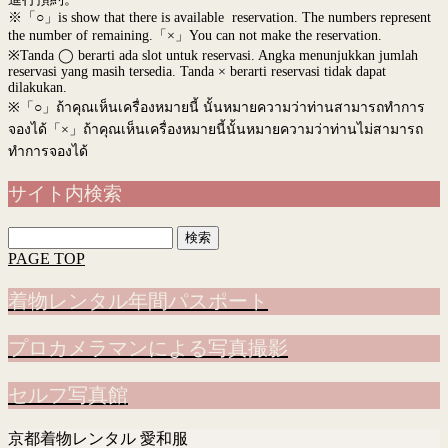
※「○」is show that there is available reservation. The numbers represent
the number of remaining.「×」You can not make the reservation.
※Tanda ◯ berarti ada slot untuk reservasi. Angka menunjukkan jumlah
reservasi yang masih tersedia. Tanda × berarti reservasi tidak dapat
dilakukan.
※
「○」ถ้าคุณเห็นเครื่องหมายนี้ นั้นหมายความว่าท่านสามารถทำการ
จองได้「×」ถ้าคุณเห็นเครื่องหมายนี้นั้นหมายความว่าท่านไม่สามารถ
ทำการจองได้
サイト内検索
検
索:
PAGE TOP
着物レンタル年間パスポート
プロカメラマンによる写真撮影
セルフ写真館
京都着物レンタル 愛和服