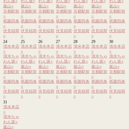
わん坂
○
わん坂
○
わん坂
○
わん坂
○
わん坂
○
わん坂
○
わん坂
○
嵐山
○
嵐山
○
嵐山
○
嵐山
○
嵐山
○
嵐山
○
嵐山
○
京都駅前
京都駅前
京都駅前
京都駅前
京都駅前
京都駅前
京都駅前
○
○
○
○
○
○
○
祇園四条
祇園四条
祇園四条
祇園四条
祇園四条
祇園四条
祇園四条
○
○
○
○
○
○
○
伏見稲荷
伏見稲荷
伏見稲荷
伏見稲荷
伏見稲荷
伏見稲荷
伏見稲荷
○
○
○
○
○
○
○
24
25
26
27
28
29
30
清水本店
清水本店
清水本店
清水本店
清水本店
清水本店
清水本店
○
○
○
○
○
○
○
清水ちゃ
清水ちゃ
清水ちゃ
清水ちゃ
清水ちゃ
清水ちゃ
清水ちゃ
わん坂
○
わん坂
○
わん坂
○
わん坂
○
わん坂
○
わん坂
○
わん坂
○
嵐山
○
嵐山
○
嵐山
○
嵐山
○
嵐山
○
嵐山
○
嵐山
○
京都駅前
京都駅前
京都駅前
京都駅前
京都駅前
京都駅前
京都駅前
○
○
○
○
○
○
○
祇園四条
祇園四条
祇園四条
祇園四条
祇園四条
祇園四条
祇園四条
○
○
○
○
○
○
○
伏見稲荷
伏見稲荷
伏見稲荷
伏見稲荷
伏見稲荷
伏見稲荷
伏見稲荷
○
○
○
○
○
○
○
31
清水本店
○
清水ちゃ
わん坂
○
嵐山
○