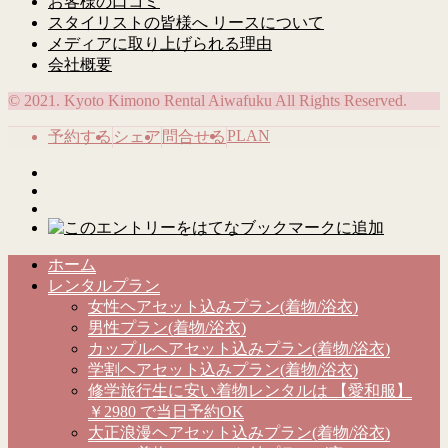
お客様の口コミ
スタイリストの皆様へ リースについて
メディアに取り上げられる理由
会社概要
© 2021. Kyoto Kimono Rental Aiwafuku All Rights Reserved.
PLAN
予約する
シェア
問合せる
ホーム
レンタルプラン
女性ヘアセット込みプラン(着物/浴衣)
男性プラン(着物/浴衣)
カップルヘアセット込みプラン(着物/浴衣)
学割ヘアセット込みプラン(着物/浴衣)
修学旅行生に安い着物レンタルは 【愛和服】
￥2980 で当日予約OK
大正浪漫ヘアセット込みプラン(着物/浴衣)