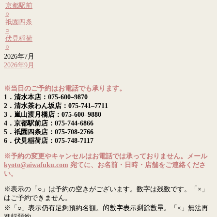
京都駅前
○
祇園四条
○
伏見稲荷
○
2026年7月
2026年9月
※当日のご予約はお電話でも承ります。
1．清水本店：075-600–9870
2．清水茶わん坂店：075-741–7711
3．嵐山渡月橋店：075-600–9880
4．京都駅前店：075-744-6866
5．祇園四条店：075-708-2766
6．伏見稲荷店：075-748-7117
※予約の変更やキャンセルはお電話では承っておりません。メール
kyoto@aiwafuku.com
宛てに、お名前・日時・店舗をご連絡くださ
い。
※表示の「○」は予約の空きがございます。数字は残数です。「×」
はご予約できません。
※「○」表示仍有足夠預約名額。
的數字表示剩餘數量
。「×」無法再
進行預約。