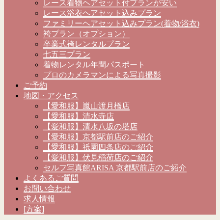
レース着物ヘアセット付プランが安い
レース浴衣ヘアセット込みプラン
ファミリーヘアセット込みプラン(着物/浴衣)
袴プラン（オプション）
卒業式袴レンタルプラン
七五三プラン
着物レンタル年間パスポート
プロのカメラマンによる写真撮影
ご予約
地図・アクセス
【愛和服】嵐山渡月橋店
【愛和服】清水寺店
【愛和服】清水八坂の塔店
【愛和服】京都駅前店のご紹介
【愛和服】祇園四条店のご紹介
【愛和服】伏見稲荷店のご紹介
セルフ写真館ARISA 京都駅前店のご紹介
よくあるご質問
お問い合わせ
求人情報
[方案]