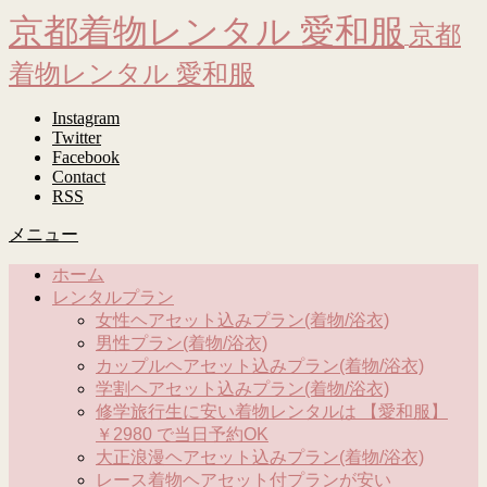
京都着物レンタル 愛和服
京都
着物レンタル 愛和服
Instagram
Twitter
Facebook
Contact
RSS
メニュー
ホーム
レンタルプラン
女性ヘアセット込みプラン(着物/浴衣)
男性プラン(着物/浴衣)
カップルヘアセット込みプラン(着物/浴衣)
学割ヘアセット込みプラン(着物/浴衣)
修学旅行生に安い着物レンタルは 【愛和服】
￥2980 で当日予約OK
大正浪漫ヘアセット込みプラン(着物/浴衣)
レース着物ヘアセット付プランが安い