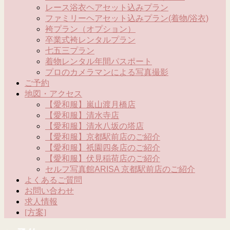
レース浴衣ヘアセット込みプラン
ファミリーヘアセット込みプラン(着物/浴衣)
袴プラン（オプション）
卒業式袴レンタルプラン
七五三プラン
着物レンタル年間パスポート
プロのカメラマンによる写真撮影
ご予約
地図・アクセス
【愛和服】嵐山渡月橋店
【愛和服】清水寺店
【愛和服】清水八坂の塔店
【愛和服】京都駅前店のご紹介
【愛和服】祇園四条店のご紹介
【愛和服】伏見稲荷店のご紹介
セルフ写真館ARISA 京都駅前店のご紹介
よくあるご質問
お問い合わせ
求人情報
[方案]