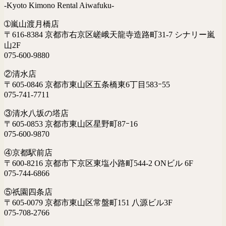
-Kyoto Kimono Rental Aiwafuku-
➀嵐山渡月橋店
〒616-8384 京都市右京区嵯峨天龍寺造路町31-7 シナリー嵐
山2F
075-600-9880
②清水店
〒605-0846 京都市東山区五条橋東6丁目583ｰ55
075-741-7711
③清水八坂の塔店
〒605-0853 京都市東山区星野町87ｰ16
075-600-9870
④京都駅前店
〒600-8216 京都市下京区東塩小路町544-2 ONビル 6F
075-744-6866
⑤祇園四条店
〒605-0079 京都市東山区常盤町151 八源ビル3F
075-708-2766