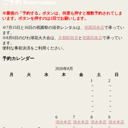
ご予約 Reservation
※最後の「予約する」ボタンは、何度も押すと複数予約されてしま
います。ボタンを押すのは1回でお願いします。
※7月15日と16日の祇園祭の浴衣レンタルは、
祇園四条店
で承ってい
ます。
※8月6日のびわ湖花火大会は、
京都駅前店
と
祇園四条店
で承ってい
ます。
便利な事前決済をご利用ください。
予約カレンダー
2026年8月
月
火
水
木
金
土
日
1
2
－
－
－
－
－
－
－
－
－
－
－
－
6
7
8
9
清水本店
清水本店
清水本店
清水本店
○
○
○
○