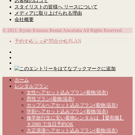
お客様の口コミ
スタイリストの皆様へ リースについて
メディアに取り上げられる理由
会社概要
© 2021. Kyoto Kimono Rental Aiwafuku All Rights Reserved.
PLAN
予約する
シェア
問合せる
ホーム
レンタルプラン
女性ヘアセット込みプラン(着物/浴衣)
男性プラン(着物/浴衣)
カップルヘアセット込みプラン(着物/浴衣)
学割ヘアセット込みプラン(着物/浴衣)
修学旅行生に安い着物レンタルは 【愛和服】
￥2980 で当日予約OK
大正浪漫ヘアセット込みプラン(着物/浴衣)