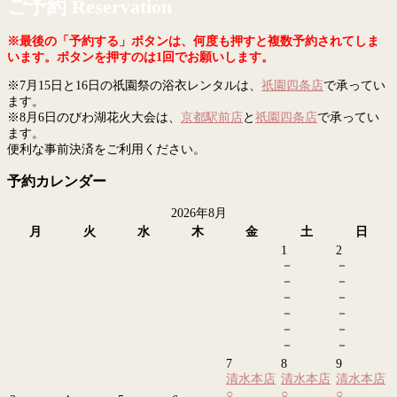
ご予約 Reservation
※最後の「予約する」ボタンは、何度も押すと複数予約されてしま
います。ボタンを押すのは1回でお願いします。
※7月15日と16日の祇園祭の浴衣レンタルは、
祇園四条店
で承ってい
ます。
※8月6日のびわ湖花火大会は、
京都駅前店
と
祇園四条店
で承ってい
ます。
便利な事前決済をご利用ください。
予約カレンダー
2026年8月
月
火
水
木
金
土
日
1
2
－
－
－
－
－
－
－
－
－
－
－
－
7
8
9
清水本店
清水本店
清水本店
○
○
○