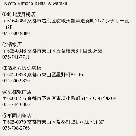
-Kyoto Kimono Rental Aiwafuku-
➀嵐山渡月橋店
〒616-8384 京都市右京区嵯峨天龍寺造路町31-7 シナリー嵐
山2F
075-600-9880
②清水店
〒605-0846 京都市東山区五条橋東6丁目583ｰ55
075-741-7711
③清水八坂の塔店
〒605-0853 京都市東山区星野町87ｰ16
075-600-9870
④京都駅前店
〒600-8216 京都市下京区東塩小路町544-2 ONビル 6F
075-744-6866
⑤祇園四条店
〒605-0079 京都市東山区常盤町151 八源ビル3F
075-708-2766