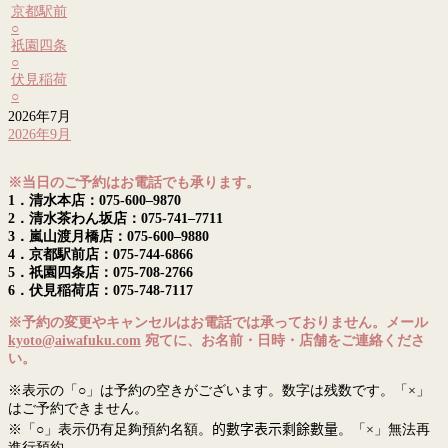
京都駅前
○
祇園四条
○
伏見稲荷
○
2026年7月
2026年9月
※当日のご予約はお電話でも承ります。
1．清水本店：075-600–9870
2．清水茶わん坂店：075-741–7711
3．嵐山渡月橋店：075-600–9880
4．京都駅前店：075-744-6866
5．祇園四条店：075-708-2766
6．伏見稲荷店：075-748-7117
※予約の変更やキャンセルはお電話では承っておりません。メール
kyoto@aiwafuku.com
宛てに、お名前・日時・店舗をご連絡くださ
い。
※表示の「○」は予約の空きがございます。数字は残数です。「×」
はご予約できません。
※「○」表示仍有足夠預約名額。
的數字表示剩餘數量
。「×」無法再
進行預約。