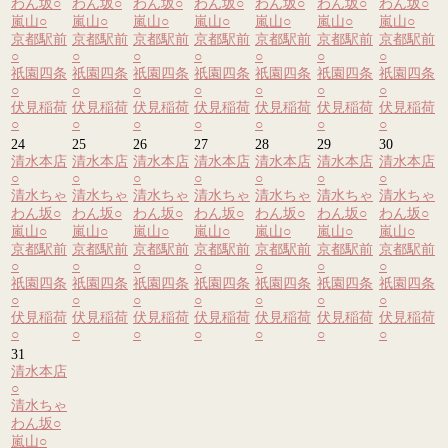
わん坂
○
わん坂
○
わん坂
○
わん坂
○
わん坂
○
わん坂
○
わん坂
○
嵐山
○
嵐山
○
嵐山
○
嵐山
○
嵐山
○
嵐山
○
嵐山
○
京都駅前
京都駅前
京都駅前
京都駅前
京都駅前
京都駅前
京都駅前
○
○
○
○
○
○
○
祇園四条
祇園四条
祇園四条
祇園四条
祇園四条
祇園四条
祇園四条
○
○
○
○
○
○
○
伏見稲荷
伏見稲荷
伏見稲荷
伏見稲荷
伏見稲荷
伏見稲荷
伏見稲荷
○
○
○
○
○
○
○
24
25
26
27
28
29
30
清水本店
清水本店
清水本店
清水本店
清水本店
清水本店
清水本店
○
○
○
○
○
○
○
清水ちゃ
清水ちゃ
清水ちゃ
清水ちゃ
清水ちゃ
清水ちゃ
清水ちゃ
わん坂
○
わん坂
○
わん坂
○
わん坂
○
わん坂
○
わん坂
○
わん坂
○
嵐山
○
嵐山
○
嵐山
○
嵐山
○
嵐山
○
嵐山
○
嵐山
○
京都駅前
京都駅前
京都駅前
京都駅前
京都駅前
京都駅前
京都駅前
○
○
○
○
○
○
○
祇園四条
祇園四条
祇園四条
祇園四条
祇園四条
祇園四条
祇園四条
○
○
○
○
○
○
○
伏見稲荷
伏見稲荷
伏見稲荷
伏見稲荷
伏見稲荷
伏見稲荷
伏見稲荷
○
○
○
○
○
○
○
31
清水本店
○
清水ちゃ
わん坂
○
嵐山
○