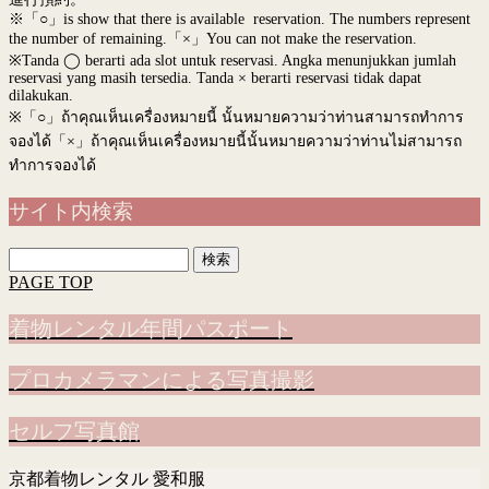
※「○」is show that there is available reservation. The numbers represent
the number of remaining.「×」You can not make the reservation.
※Tanda ◯ berarti ada slot untuk reservasi. Angka menunjukkan jumlah
reservasi yang masih tersedia. Tanda × berarti reservasi tidak dapat
dilakukan.
※
「○」ถ้าคุณเห็นเครื่องหมายนี้ นั้นหมายความว่าท่านสามารถทำการ
จองได้「×」ถ้าคุณเห็นเครื่องหมายนี้นั้นหมายความว่าท่านไม่สามารถ
ทำการจองได้
サイト内検索
検
索:
PAGE TOP
着物レンタル年間パスポート
プロカメラマンによる写真撮影
セルフ写真館
京都着物レンタル 愛和服