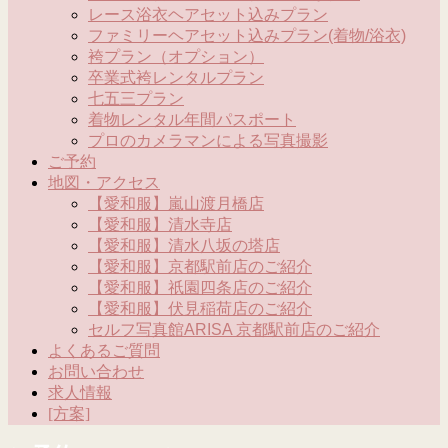
レース浴衣ヘアセット込みプラン
ファミリーヘアセット込みプラン(着物/浴衣)
袴プラン（オプション）
卒業式袴レンタルプラン
七五三プラン
着物レンタル年間パスポート
プロのカメラマンによる写真撮影
ご予約
地図・アクセス
【愛和服】嵐山渡月橋店
【愛和服】清水寺店
【愛和服】清水八坂の塔店
【愛和服】京都駅前店のご紹介
【愛和服】祇園四条店のご紹介
【愛和服】伏見稲荷店のご紹介
セルフ写真館ARISA 京都駅前店のご紹介
よくあるご質問
お問い合わせ
求人情報
[方案]