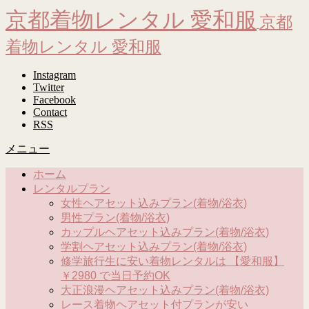
京都着物レンタル 愛和服
京都
着物レンタル 愛和服
Instagram
Twitter
Facebook
Contact
RSS
メニュー
ホーム
レンタルプラン
女性ヘアセット込みプラン(着物/浴衣)
男性プラン(着物/浴衣)
カップルヘアセット込みプラン(着物/浴衣)
学割ヘアセット込みプラン(着物/浴衣)
修学旅行生に安い着物レンタルは 【愛和服】
￥2980 で当日予約OK
大正浪漫ヘアセット込みプラン(着物/浴衣)
レース着物ヘアセット付プランが安い