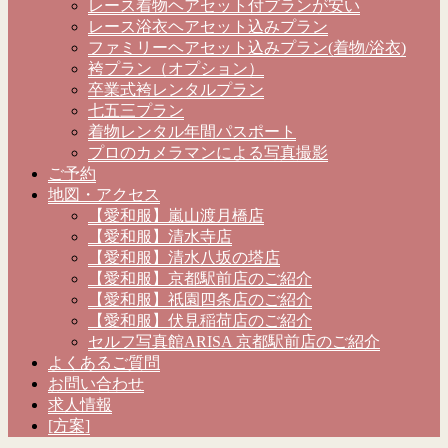
レース着物ヘアセット付プランが安い
レース浴衣ヘアセット込みプラン
ファミリーヘアセット込みプラン(着物/浴衣)
袴プラン（オプション）
卒業式袴レンタルプラン
七五三プラン
着物レンタル年間パスポート
プロのカメラマンによる写真撮影
ご予約
地図・アクセス
【愛和服】嵐山渡月橋店
【愛和服】清水寺店
【愛和服】清水八坂の塔店
【愛和服】京都駅前店のご紹介
【愛和服】祇園四条店のご紹介
【愛和服】伏見稲荷店のご紹介
セルフ写真館ARISA 京都駅前店のご紹介
よくあるご質問
お問い合わせ
求人情報
[方案]