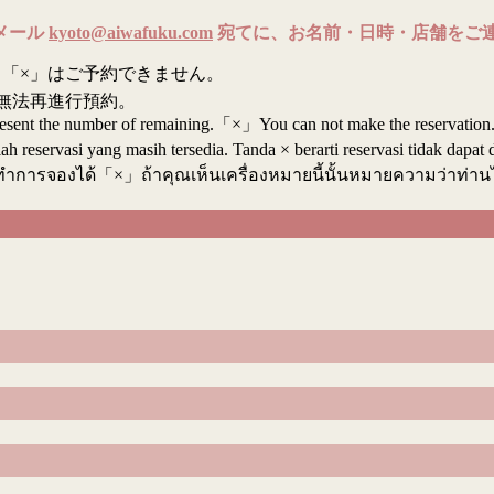
メール
kyoto@aiwafuku.com
宛てに、お名前・日時・店舗をご
「×」はご予約できません。
無法再進行預約。
resent the number of remaining.「×」You can not make the reservation
reservasi yang masih tersedia. Tanda × berarti reservasi tidak dapat 
ทำการจองได้「×」ถ้าคุณเห็นเครื่องหมายนี้นั้นหมายความว่าท่า