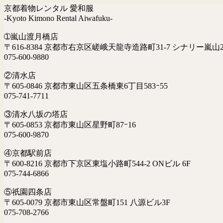
京都着物レンタル 愛和服
-Kyoto Kimono Rental Aiwafuku-
➀嵐山渡月橋店
〒616-8384 京都市右京区嵯峨天龍寺造路町31-7 シナリー嵐山2
075-600-9880
②清水店
〒605-0846 京都市東山区五条橋東6丁目583ｰ55
075-741-7711
③清水八坂の塔店
〒605-0853 京都市東山区星野町87ｰ16
075-600-9870
④京都駅前店
〒600-8216 京都市下京区東塩小路町544-2 ONビル 6F
075-744-6866
⑤祇園四条店
〒605-0079 京都市東山区常盤町151 八源ビル3F
075-708-2766