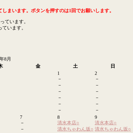
てしまいます。ボタンを押すのは1回でお願いします。
っています。
っています。
6年8月
木
金
土
日
1
2
－
－
－
－
－
－
－
－
－
－
－
－
7
8
9
－
清水本店
○
清水本店
○
－
清水ちゃわん坂
○
清水ちゃわん坂
○