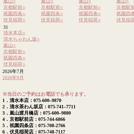
嵐山
○
嵐山
○
嵐山
○
嵐山
○
京都駅前
○
京都駅前
○
京都駅前
○
京都駅
祇園四条
○
祇園四条
○
祇園四条
○
祇園四
伏見稲荷
○
伏見稲荷
○
伏見稲荷
○
伏見稲
31
清水本店
○
清水ちゃわん坂
○
嵐山
○
京都駅前
○
祇園四条
○
伏見稲荷
○
2026年7月
2026年9月
※当日のご予約はお電話でも承ります。
1．清水本店：075-600–9870
2．清水茶わん坂店：075-741–7711
3．嵐山渡月橋店：075-600–9880
4．京都駅前店：075-744-6866
5．祇園四条店：075-708-2766
6．伏見稲荷店：075-748-7117