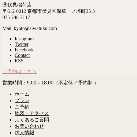
⑥伏見稲荷店
〒612-0012 京都市伏見区深草一ノ坪町35-3
075-748-7117
Mail: kyoto@aiwafuku.com
Instagram
Twitter
Facebook
Contact
RSS
ご予約はこちら
営業時間：9:00～18:00（不定休／予約制 ）
ホーム
プラン
ご予約
地図・アクセス
よくあるご質問
お問い合わせ
求人情報