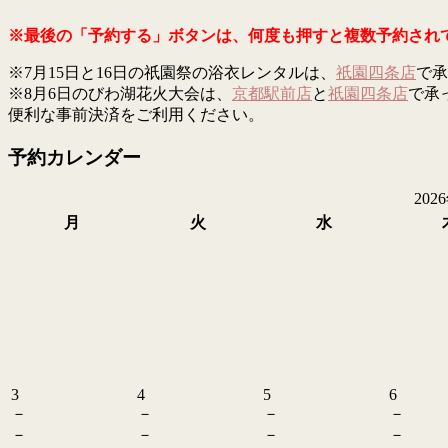
※最後の「予約する」ボタンは、何度も押すと複数予約され
※7月15日と16日の祇園祭の浴衣レンタルは、
祇園四条店
で承
※8月6日のびわ湖花火大会は、
京都駅前店
と
祇園四条店
で承
便利な事前決済をご利用ください。
予約カレンダー
202
月
火
水
3
4
5
6
－
－
－
－
－
－
－
－