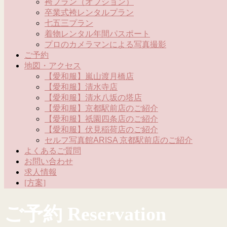
袴プラン（オプション）
卒業式袴レンタルプラン
七五三プラン
着物レンタル年間パスポート
プロのカメラマンによる写真撮影
ご予約
地図・アクセス
【愛和服】嵐山渡月橋店
【愛和服】清水寺店
【愛和服】清水八坂の塔店
【愛和服】京都駅前店のご紹介
【愛和服】祇園四条店のご紹介
【愛和服】伏見稲荷店のご紹介
セルフ写真館ARISA 京都駅前店のご紹介
よくあるご質問
お問い合わせ
求人情報
[方案]
ご予約 Reservation