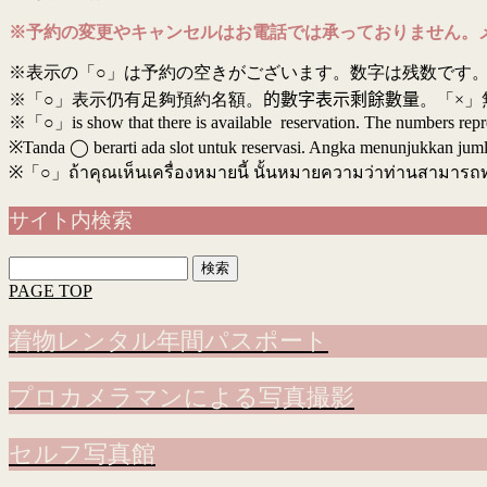
※予約の変更やキャンセルはお電話では承っておりません。
※表示の「○」は予約の空きがございます。数字は残数です。
※「○」表示仍有足夠預約名額。
的數字表示剩餘數量
。「×」
※「○」is show that there is available reservation. The numbers rep
※Tanda ◯ berarti ada slot untuk reservasi. Angka menunjukkan jumlah 
※
「○」ถ้าคุณเห็นเครื่องหมายนี้ นั้นหมายความว่าท่านสามารถ
サイト内検索
検
索:
PAGE TOP
着物レンタル年間パスポート
プロカメラマンによる写真撮影
セルフ写真館