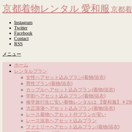
京都着物レンタル 愛和服
京都着
Instagram
Twitter
Facebook
Contact
RSS
メニュー
ホーム
レンタルプラン
女性ヘアセット込みプラン(着物/浴衣)
男性プラン(着物/浴衣)
カップルヘアセット込みプラン(着物/浴衣)
学割ヘアセット込みプラン(着物/浴衣)
修学旅行生に安い着物レンタルは 【愛和服】￥298
大正浪漫ヘアセット込みプラン(着物/浴衣)
レース着物ヘアセット付プランが安い
レース浴衣ヘアセット込みプラン
ファミリーヘアセット込みプラン(着物/浴衣)