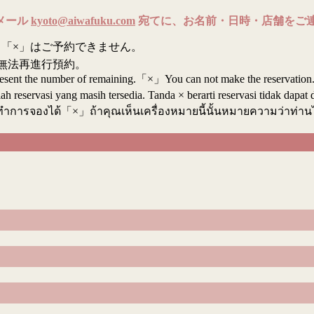
メール
kyoto@aiwafuku.com
宛てに、お名前・日時・店舗をご
「×」はご予約できません。
無法再進行預約。
resent the number of remaining.「×」You can not make the reservation
reservasi yang masih tersedia. Tanda × berarti reservasi tidak dapat 
ทำการจองได้「×」ถ้าคุณเห็นเครื่องหมายนี้นั้นหมายความว่าท่า