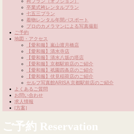
袴プラン（オプション）
卒業式袴レンタルプラン
七五三プラン
着物レンタル年間パスポート
プロのカメラマンによる写真撮影
ご予約
地図・アクセス
【愛和服】嵐山渡月橋店
【愛和服】清水寺店
【愛和服】清水八坂の塔店
【愛和服】京都駅前店のご紹介
【愛和服】祇園四条店のご紹介
【愛和服】伏見稲荷店のご紹介
セルフ写真館ARISA 京都駅前店のご紹介
よくあるご質問
お問い合わせ
求人情報
[方案]
ご予約 Reservation