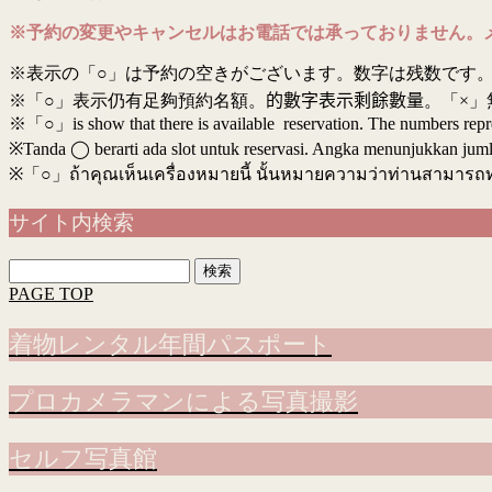
※予約の変更やキャンセルはお電話では承っておりません。
※表示の「○」は予約の空きがございます。数字は残数です。
※「○」表示仍有足夠預約名額。
的數字表示剩餘數量
。「×」
※「○」is show that there is available reservation. The numbers rep
※Tanda ◯ berarti ada slot untuk reservasi. Angka menunjukkan jumlah 
※
「○」ถ้าคุณเห็นเครื่องหมายนี้ นั้นหมายความว่าท่านสามารถ
サイト内検索
検
索:
PAGE TOP
着物レンタル年間パスポート
プロカメラマンによる写真撮影
セルフ写真館