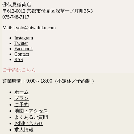
⑥伏見稲荷店
〒612-0012 京都市伏見区深草一ノ坪町35-3
075-748-7117
Mail: kyoto@aiwafuku.com
Instagram
Twitter
Facebook
Contact
RSS
ご予約はこちら
営業時間：9:00～18:00（不定休／予約制 ）
ホーム
プラン
ご予約
地図・アクセス
よくあるご質問
お問い合わせ
求人情報