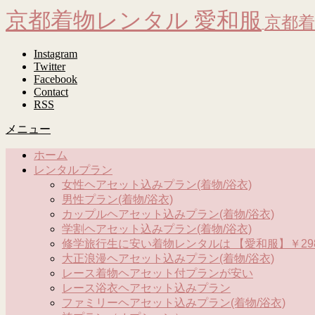
京都着物レンタル 愛和服
京都着
Instagram
Twitter
Facebook
Contact
RSS
メニュー
ホーム
レンタルプラン
女性ヘアセット込みプラン(着物/浴衣)
男性プラン(着物/浴衣)
カップルヘアセット込みプラン(着物/浴衣)
学割ヘアセット込みプラン(着物/浴衣)
修学旅行生に安い着物レンタルは 【愛和服】￥298
大正浪漫ヘアセット込みプラン(着物/浴衣)
レース着物ヘアセット付プランが安い
レース浴衣ヘアセット込みプラン
ファミリーヘアセット込みプラン(着物/浴衣)