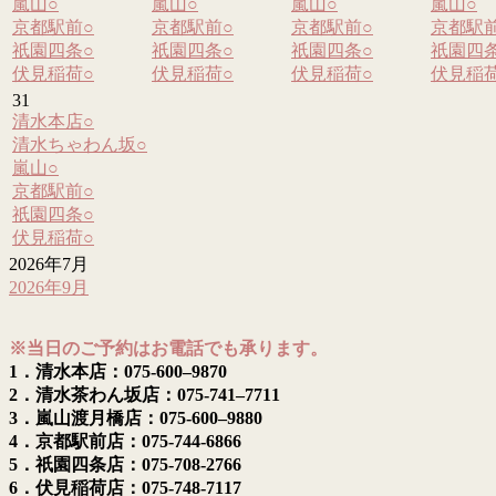
嵐山
○
嵐山
○
嵐山
○
嵐山
○
京都駅前
○
京都駅前
○
京都駅前
○
京都駅
祇園四条
○
祇園四条
○
祇園四条
○
祇園四
伏見稲荷
○
伏見稲荷
○
伏見稲荷
○
伏見稲
31
清水本店
○
清水ちゃわん坂
○
嵐山
○
京都駅前
○
祇園四条
○
伏見稲荷
○
2026年7月
2026年9月
※当日のご予約はお電話でも承ります。
1．清水本店：075-600–9870
2．清水茶わん坂店：075-741–7711
3．嵐山渡月橋店：075-600–9880
4．京都駅前店：075-744-6866
5．祇園四条店：075-708-2766
6．伏見稲荷店：075-748-7117