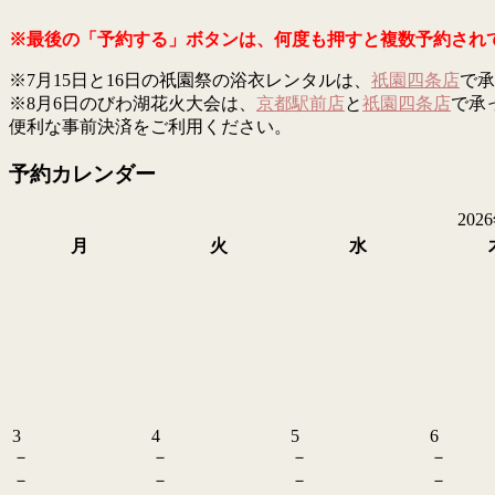
※最後の「予約する」ボタンは、何度も押すと複数予約され
※7月15日と16日の祇園祭の浴衣レンタルは、
祇園四条店
で承
※8月6日のびわ湖花火大会は、
京都駅前店
と
祇園四条店
で承
便利な事前決済をご利用ください。
予約カレンダー
202
月
火
水
3
4
5
6
－
－
－
－
－
－
－
－