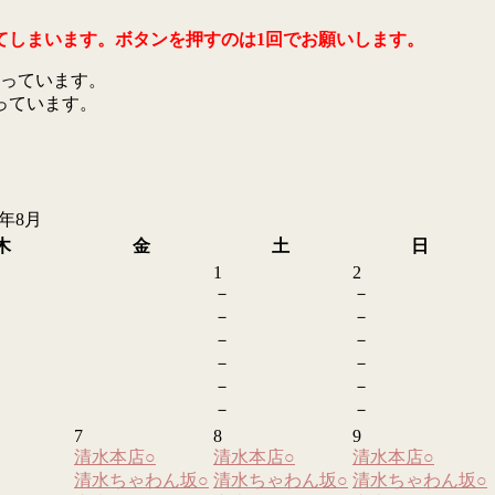
てしまいます。ボタンを押すのは1回でお願いします。
っています。
っています。
6年8月
木
金
土
日
1
2
－
－
－
－
－
－
－
－
－
－
－
－
7
8
9
清水本店
○
清水本店
○
清水本店
○
清水ちゃわん坂
○
清水ちゃわん坂
○
清水ちゃわん坂
○