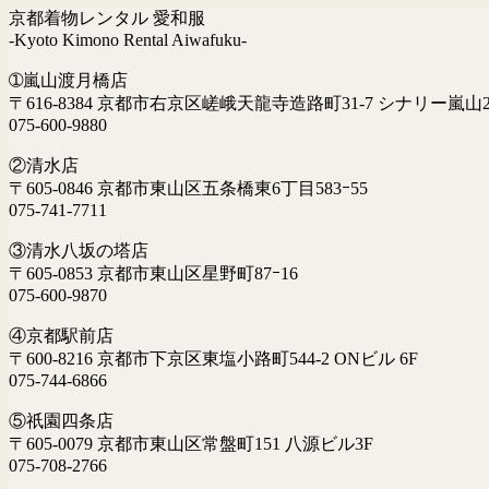
京都着物レンタル 愛和服
-Kyoto Kimono Rental Aiwafuku-
➀嵐山渡月橋店
〒616-8384 京都市右京区嵯峨天龍寺造路町31-7 シナリー嵐山2
075-600-9880
②清水店
〒605-0846 京都市東山区五条橋東6丁目583ｰ55
075-741-7711
③清水八坂の塔店
〒605-0853 京都市東山区星野町87ｰ16
075-600-9870
④京都駅前店
〒600-8216 京都市下京区東塩小路町544-2 ONビル 6F
075-744-6866
⑤祇園四条店
〒605-0079 京都市東山区常盤町151 八源ビル3F
075-708-2766