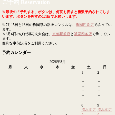
ご予約 Reservation
※最後の「予約する」ボタンは、何度も押すと複数予約されてしま
います。ボタンを押すのは1回でお願いします。
※7月15日と16日の祇園祭の浴衣レンタルは、
祇園四条店
で承ってい
ます。
※8月6日のびわ湖花火大会は、
京都駅前店
と
祇園四条店
で承ってい
ます。
便利な事前決済をご利用ください。
予約カレンダー
2026年8月
月
火
水
木
金
土
日
1
2
－
－
－
－
－
－
－
－
－
－
－
－
8
9
清水本店
清水本店
○
○