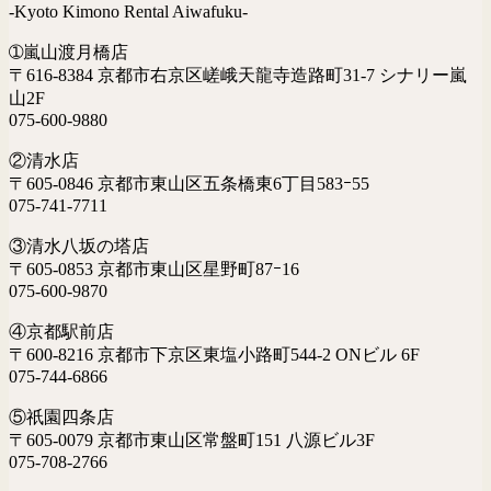
-Kyoto Kimono Rental Aiwafuku-
➀嵐山渡月橋店
〒616-8384 京都市右京区嵯峨天龍寺造路町31-7 シナリー嵐
山2F
075-600-9880
②清水店
〒605-0846 京都市東山区五条橋東6丁目583ｰ55
075-741-7711
③清水八坂の塔店
〒605-0853 京都市東山区星野町87ｰ16
075-600-9870
④京都駅前店
〒600-8216 京都市下京区東塩小路町544-2 ONビル 6F
075-744-6866
⑤祇園四条店
〒605-0079 京都市東山区常盤町151 八源ビル3F
075-708-2766