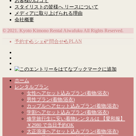
お客様の口コミ
スタイリストの皆様へ リースについて
メディアに取り上げられる理由
会社概要
© 2021. Kyoto Kimono Rental Aiwafuku All Rights Reserved.
PLAN
予約する
シェア
問合せる
ホーム
レンタルプラン
女性ヘアセット込みプラン(着物/浴衣)
男性プラン(着物/浴衣)
カップルヘアセット込みプラン(着物/浴衣)
学割ヘアセット込みプラン(着物/浴衣)
修学旅行生に安い着物レンタルは 【愛和服】
￥2980 で当日予約OK
大正浪漫ヘアセット込みプラン(着物/浴衣)