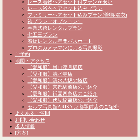
レース着物ヘアセット付プランが安い
レース浴衣ヘアセット込みプラン
ファミリーヘアセット込みプラン(着物/浴衣)
袴プラン（オプション）
卒業式袴レンタルプラン
七五三プラン
着物レンタル年間パスポート
プロのカメラマンによる写真撮影
ご予約
地図・アクセス
【愛和服】嵐山渡月橋店
【愛和服】清水寺店
【愛和服】清水八坂の塔店
【愛和服】京都駅前店のご紹介
【愛和服】祇園四条店のご紹介
【愛和服】伏見稲荷店のご紹介
セルフ写真館ARISA 京都駅前店のご紹介
よくあるご質問
お問い合わせ
求人情報
[方案]