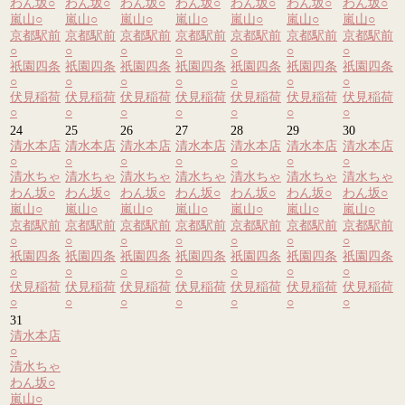
わん坂
○
わん坂
○
わん坂
○
わん坂
○
わん坂
○
わん坂
○
わん坂
○
嵐山
○
嵐山
○
嵐山
○
嵐山
○
嵐山
○
嵐山
○
嵐山
○
京都駅前
京都駅前
京都駅前
京都駅前
京都駅前
京都駅前
京都駅前
○
○
○
○
○
○
○
祇園四条
祇園四条
祇園四条
祇園四条
祇園四条
祇園四条
祇園四条
○
○
○
○
○
○
○
伏見稲荷
伏見稲荷
伏見稲荷
伏見稲荷
伏見稲荷
伏見稲荷
伏見稲荷
○
○
○
○
○
○
○
24
25
26
27
28
29
30
清水本店
清水本店
清水本店
清水本店
清水本店
清水本店
清水本店
○
○
○
○
○
○
○
清水ちゃ
清水ちゃ
清水ちゃ
清水ちゃ
清水ちゃ
清水ちゃ
清水ちゃ
わん坂
○
わん坂
○
わん坂
○
わん坂
○
わん坂
○
わん坂
○
わん坂
○
嵐山
○
嵐山
○
嵐山
○
嵐山
○
嵐山
○
嵐山
○
嵐山
○
京都駅前
京都駅前
京都駅前
京都駅前
京都駅前
京都駅前
京都駅前
○
○
○
○
○
○
○
祇園四条
祇園四条
祇園四条
祇園四条
祇園四条
祇園四条
祇園四条
○
○
○
○
○
○
○
伏見稲荷
伏見稲荷
伏見稲荷
伏見稲荷
伏見稲荷
伏見稲荷
伏見稲荷
○
○
○
○
○
○
○
31
清水本店
○
清水ちゃ
わん坂
○
嵐山
○