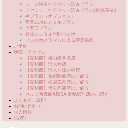
レース浴衣ヘアセット込みプラン
ファミリーヘアセット込みプラン(着物/浴衣)
袴プラン（オプション）
卒業式袴レンタルプラン
七五三プラン
着物レンタル年間パスポート
プロのカメラマンによる写真撮影
ご予約
地図・アクセス
【愛和服】嵐山渡月橋店
【愛和服】清水寺店
【愛和服】清水八坂の塔店
【愛和服】京都駅前店のご紹介
【愛和服】祇園四条店のご紹介
【愛和服】伏見稲荷店のご紹介
セルフ写真館ARISA 京都駅前店のご紹介
よくあるご質問
お問い合わせ
求人情報
[方案]