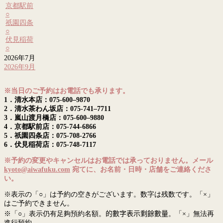
京都駅前
○
祇園四条
○
伏見稲荷
○
2026年7月
2026年9月
※当日のご予約はお電話でも承ります。
1．清水本店：075-600–9870
2．清水茶わん坂店：075-741–7711
3．嵐山渡月橋店：075-600–9880
4．京都駅前店：075-744-6866
5．祇園四条店：075-708-2766
6．伏見稲荷店：075-748-7117
※予約の変更やキャンセルはお電話では承っておりません。メール
kyoto@aiwafuku.com
宛てに、お名前・日時・店舗をご連絡くださ
い。
※表示の「○」は予約の空きがございます。数字は残数です。「×」
はご予約できません。
※「○」表示仍有足夠預約名額。
的數字表示剩餘數量
。「×」無法再
進行預約。