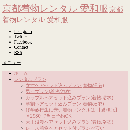
京都着物レンタル 愛和服
京都
着物レンタル 愛和服
Instagram
Twitter
Facebook
Contact
RSS
メニュー
ホーム
レンタルプラン
女性ヘアセット込みプラン(着物/浴衣)
男性プラン(着物/浴衣)
カップルヘアセット込みプラン(着物/浴衣)
学割ヘアセット込みプラン(着物/浴衣)
修学旅行生に安い着物レンタルは 【愛和服】
￥2980 で当日予約OK
大正浪漫ヘアセット込みプラン(着物/浴衣)
レース着物ヘアセット付プランが安い