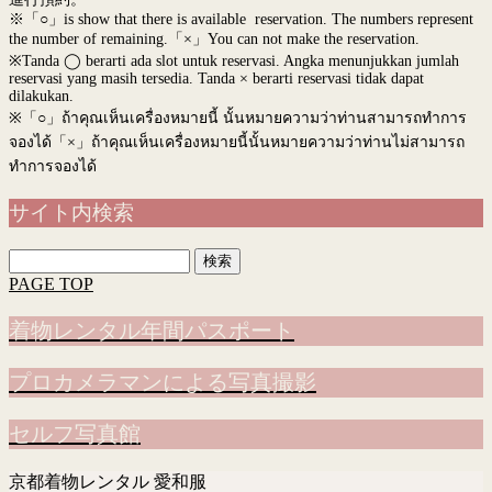
※「○」is show that there is available reservation. The numbers represent
the number of remaining.「×」You can not make the reservation.
※Tanda ◯ berarti ada slot untuk reservasi. Angka menunjukkan jumlah
reservasi yang masih tersedia. Tanda × berarti reservasi tidak dapat
dilakukan.
※
「○」ถ้าคุณเห็นเครื่องหมายนี้ นั้นหมายความว่าท่านสามารถทำการ
จองได้「×」ถ้าคุณเห็นเครื่องหมายนี้นั้นหมายความว่าท่านไม่สามารถ
ทำการจองได้
サイト内検索
検
索:
PAGE TOP
着物レンタル年間パスポート
プロカメラマンによる写真撮影
セルフ写真館
京都着物レンタル 愛和服