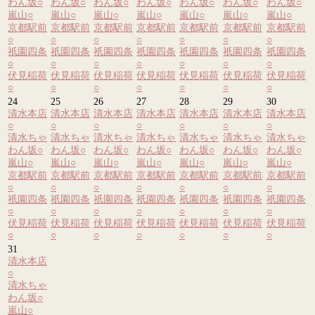
わん坂
○
わん坂
○
わん坂
○
わん坂
○
わん坂
○
わん坂
○
わん坂
○
嵐山
○
嵐山
○
嵐山
○
嵐山
○
嵐山
○
嵐山
○
嵐山
○
京都駅前
京都駅前
京都駅前
京都駅前
京都駅前
京都駅前
京都駅前
○
○
○
○
○
○
○
祇園四条
祇園四条
祇園四条
祇園四条
祇園四条
祇園四条
祇園四条
○
○
○
○
○
○
○
伏見稲荷
伏見稲荷
伏見稲荷
伏見稲荷
伏見稲荷
伏見稲荷
伏見稲荷
○
○
○
○
○
○
○
24
25
26
27
28
29
30
清水本店
清水本店
清水本店
清水本店
清水本店
清水本店
清水本店
○
○
○
○
○
○
○
清水ちゃ
清水ちゃ
清水ちゃ
清水ちゃ
清水ちゃ
清水ちゃ
清水ちゃ
わん坂
○
わん坂
○
わん坂
○
わん坂
○
わん坂
○
わん坂
○
わん坂
○
嵐山
○
嵐山
○
嵐山
○
嵐山
○
嵐山
○
嵐山
○
嵐山
○
京都駅前
京都駅前
京都駅前
京都駅前
京都駅前
京都駅前
京都駅前
○
○
○
○
○
○
○
祇園四条
祇園四条
祇園四条
祇園四条
祇園四条
祇園四条
祇園四条
○
○
○
○
○
○
○
伏見稲荷
伏見稲荷
伏見稲荷
伏見稲荷
伏見稲荷
伏見稲荷
伏見稲荷
○
○
○
○
○
○
○
31
清水本店
○
清水ちゃ
わん坂
○
嵐山
○