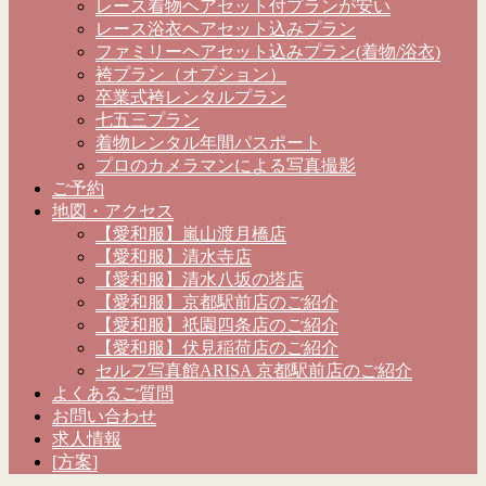
レース着物ヘアセット付プランが安い
レース浴衣ヘアセット込みプラン
ファミリーヘアセット込みプラン(着物/浴衣)
袴プラン（オプション）
卒業式袴レンタルプラン
七五三プラン
着物レンタル年間パスポート
プロのカメラマンによる写真撮影
ご予約
地図・アクセス
【愛和服】嵐山渡月橋店
【愛和服】清水寺店
【愛和服】清水八坂の塔店
【愛和服】京都駅前店のご紹介
【愛和服】祇園四条店のご紹介
【愛和服】伏見稲荷店のご紹介
セルフ写真館ARISA 京都駅前店のご紹介
よくあるご質問
お問い合わせ
求人情報
[方案]