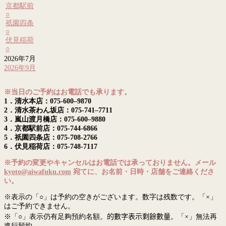
京都駅前
○
祇園四条
○
伏見稲荷
○
2026年7月
2026年9月
※当日のご予約はお電話でも承ります。
1．清水本店：075-600–9870
2．清水茶わん坂店：075-741–7711
3．嵐山渡月橋店：075-600–9880
4．京都駅前店：075-744-6866
5．祇園四条店：075-708-2766
6．伏見稲荷店：075-748-7117
※予約の変更やキャンセルはお電話では承っておりません。メール
kyoto@aiwafuku.com
宛てに、お名前・日時・店舗をご連絡くださ
い。
※表示の「○」は予約の空きがございます。数字は残数です。「×」
はご予約できません。
※「○」表示仍有足夠預約名額。
的數字表示剩餘數量
。「×」無法再
進行預約。