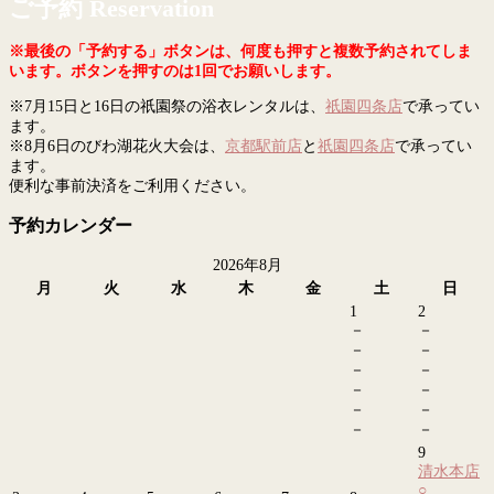
ご予約 Reservation
※最後の「予約する」ボタンは、何度も押すと複数予約されてしま
います。ボタンを押すのは1回でお願いします。
※7月15日と16日の祇園祭の浴衣レンタルは、
祇園四条店
で承ってい
ます。
※8月6日のびわ湖花火大会は、
京都駅前店
と
祇園四条店
で承ってい
ます。
便利な事前決済をご利用ください。
予約カレンダー
2026年8月
月
火
水
木
金
土
日
1
2
－
－
－
－
－
－
－
－
－
－
－
－
9
清水本店
○