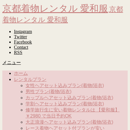
京都着物レンタル 愛和服
京都
着物レンタル 愛和服
Instagram
Twitter
Facebook
Contact
RSS
メニュー
ホーム
レンタルプラン
女性ヘアセット込みプラン(着物/浴衣)
男性プラン(着物/浴衣)
カップルヘアセット込みプラン(着物/浴衣)
学割ヘアセット込みプラン(着物/浴衣)
修学旅行生に安い着物レンタルは 【愛和服】
￥2980 で当日予約OK
大正浪漫ヘアセット込みプラン(着物/浴衣)
レース着物ヘアセット付プランが安い