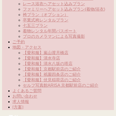
レース浴衣ヘアセット込みプラン
ファミリーヘアセット込みプラン(着物/浴衣)
袴プラン（オプション）
卒業式袴レンタルプラン
七五三プラン
着物レンタル年間パスポート
プロのカメラマンによる写真撮影
ご予約
地図・アクセス
【愛和服】嵐山渡月橋店
【愛和服】清水寺店
【愛和服】清水八坂の塔店
【愛和服】京都駅前店のご紹介
【愛和服】祇園四条店のご紹介
【愛和服】伏見稲荷店のご紹介
セルフ写真館ARISA 京都駅前店のご紹介
よくあるご質問
お問い合わせ
求人情報
[方案]