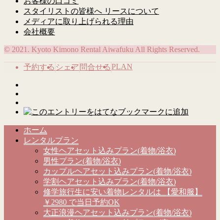
お客様の口コミ
スタイリストの皆様へ リースについて
メディアに取り上げられる理由
会社概要
© 2021. Kyoto Kimono Rental Aiwafuku All Rights Reserved.
PLAN
予約する
シェア
問合せる
ホーム
レンタルプラン
女性ヘアセット込みプラン(着物/浴衣)
男性プラン(着物/浴衣)
カップルヘアセット込みプラン(着物/浴衣)
学割ヘアセット込みプラン(着物/浴衣)
修学旅行生に安い着物レンタルは 【愛和服】
￥2980 で当日予約OK
大正浪漫ヘアセット込みプラン(着物/浴衣)