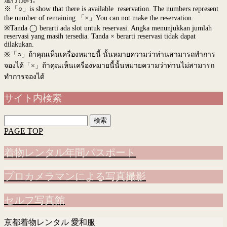
※「○」is show that there is available reservation. The numbers represent
the number of remaining.「×」You can not make the reservation.
※Tanda ◯ berarti ada slot untuk reservasi. Angka menunjukkan jumlah
reservasi yang masih tersedia. Tanda × berarti reservasi tidak dapat
dilakukan.
※
「○」ถ้าคุณเห็นเครื่องหมายนี้ นั้นหมายความว่าท่านสามารถทำการ
จองได้「×」ถ้าคุณเห็นเครื่องหมายนี้นั้นหมายความว่าท่านไม่สามารถ
ทำการจองได้
サイト内検索
検
索:
PAGE TOP
着物レンタル年間パスポート
プロカメラマンによる写真撮影
セルフ写真館
京都着物レンタル 愛和服