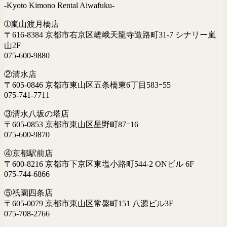
-Kyoto Kimono Rental Aiwafuku-
➀嵐山渡月橋店
〒616-8384 京都市右京区嵯峨天龍寺造路町31-7 シナリー嵐
山2F
075-600-9880
②清水店
〒605-0846 京都市東山区五条橋東6丁目583ｰ55
075-741-7711
③清水八坂の塔店
〒605-0853 京都市東山区星野町87ｰ16
075-600-9870
④京都駅前店
〒600-8216 京都市下京区東塩小路町544-2 ONビル 6F
075-744-6866
⑤祇園四条店
〒605-0079 京都市東山区常盤町151 八源ビル3F
075-708-2766