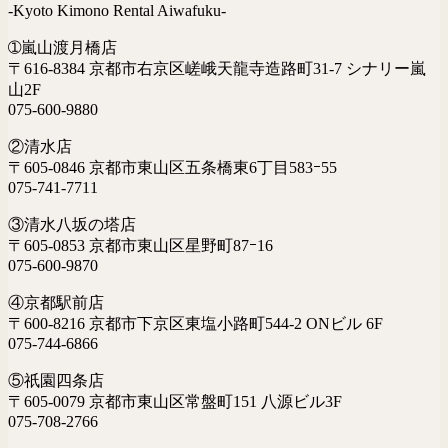
-Kyoto Kimono Rental Aiwafuku-
➀嵐山渡月橋店
〒616-8384 京都市右京区嵯峨天龍寺造路町31-7 シナリー嵐
山2F
075-600-9880
②清水店
〒605-0846 京都市東山区五条橋東6丁目583ｰ55
075-741-7711
③清水八坂の塔店
〒605-0853 京都市東山区星野町87ｰ16
075-600-9870
④京都駅前店
〒600-8216 京都市下京区東塩小路町544-2 ONビル 6F
075-744-6866
⑤祇園四条店
〒605-0079 京都市東山区常盤町151 八源ビル3F
075-708-2766