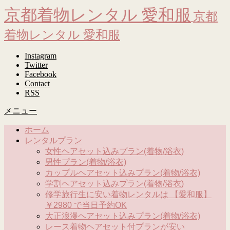
京都着物レンタル 愛和服
京都
着物レンタル 愛和服
Instagram
Twitter
Facebook
Contact
RSS
メニュー
ホーム
レンタルプラン
女性ヘアセット込みプラン(着物/浴衣)
男性プラン(着物/浴衣)
カップルヘアセット込みプラン(着物/浴衣)
学割ヘアセット込みプラン(着物/浴衣)
修学旅行生に安い着物レンタルは 【愛和服】
￥2980 で当日予約OK
大正浪漫ヘアセット込みプラン(着物/浴衣)
レース着物ヘアセット付プランが安い