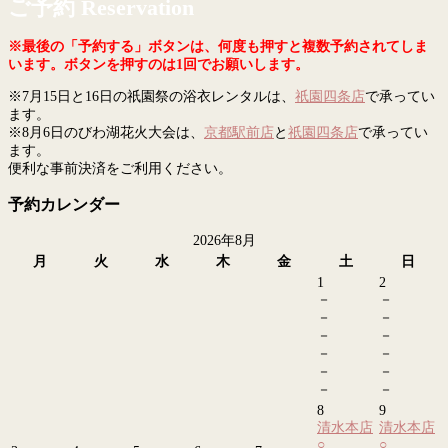
ご予約 Reservation
※最後の「予約する」ボタンは、何度も押すと複数予約されてしま
います。ボタンを押すのは1回でお願いします。
※7月15日と16日の祇園祭の浴衣レンタルは、
祇園四条店
で承ってい
ます。
※8月6日のびわ湖花火大会は、
京都駅前店
と
祇園四条店
で承ってい
ます。
便利な事前決済をご利用ください。
予約カレンダー
2026年8月
月
火
水
木
金
土
日
1
2
－
－
－
－
－
－
－
－
－
－
－
－
8
9
清水本店
清水本店
○
○