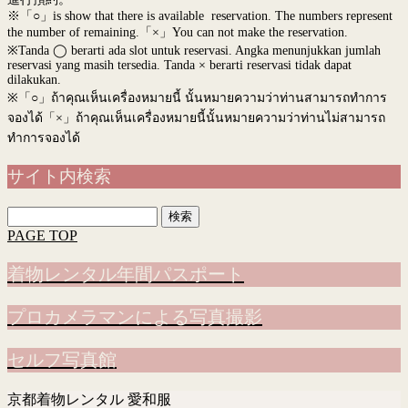
※「○」is show that there is available reservation. The numbers represent
the number of remaining.「×」You can not make the reservation.
※Tanda ◯ berarti ada slot untuk reservasi. Angka menunjukkan jumlah
reservasi yang masih tersedia. Tanda × berarti reservasi tidak dapat
dilakukan.
※
「○」ถ้าคุณเห็นเครื่องหมายนี้ นั้นหมายความว่าท่านสามารถทำการ
จองได้「×」ถ้าคุณเห็นเครื่องหมายนี้นั้นหมายความว่าท่านไม่สามารถ
ทำการจองได้
サイト内検索
検
索:
PAGE TOP
着物レンタル年間パスポート
プロカメラマンによる写真撮影
セルフ写真館
京都着物レンタル 愛和服