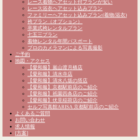
レース着物ヘアセット付プランが安い
レース浴衣ヘアセット込みプラン
ファミリーヘアセット込みプラン(着物/浴衣)
袴プラン（オプション）
卒業式袴レンタルプラン
七五三プラン
着物レンタル年間パスポート
プロのカメラマンによる写真撮影
ご予約
地図・アクセス
【愛和服】嵐山渡月橋店
【愛和服】清水寺店
【愛和服】清水八坂の塔店
【愛和服】京都駅前店のご紹介
【愛和服】祇園四条店のご紹介
【愛和服】伏見稲荷店のご紹介
セルフ写真館ARISA 京都駅前店のご紹介
よくあるご質問
お問い合わせ
求人情報
[方案]