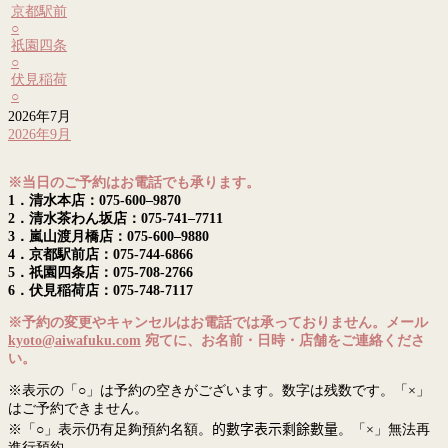
京都駅前
○
祇園四条
○
伏見稲荷
○
2026年7月
2026年9月
※当日のご予約はお電話でも承ります。
1．清水本店：075-600–9870
2．清水茶わん坂店：075-741–7711
3．嵐山渡月橋店：075-600–9880
4．京都駅前店：075-744-6866
5．祇園四条店：075-708-2766
6．伏見稲荷店：075-748-7117
※予約の変更やキャンセルはお電話では承っておりません。メール
kyoto@aiwafuku.com
宛てに、お名前・日時・店舗をご連絡くださ
い。
※表示の「○」は予約の空きがございます。数字は残数です。「×」
はご予約できません。
※「○」表示仍有足夠預約名額。
的數字表示剩餘數量
。「×」無法再
進行預約。