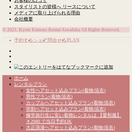
お客様の口コミ
スタイリストの皆様へ リースについて
メディアに取り上げられる理由
会社概要
© 2021. Kyoto Kimono Rental Aiwafuku All Rights Reserved.
PLAN
予約する
シェア
問合せる
ホーム
レンタルプラン
女性ヘアセット込みプラン(着物/浴衣)
男性プラン(着物/浴衣)
カップルヘアセット込みプラン(着物/浴衣)
学割ヘアセット込みプラン(着物/浴衣)
修学旅行生に安い着物レンタルは 【愛和服】
￥2980 で当日予約OK
大正浪漫ヘアセット込みプラン(着物/浴衣)