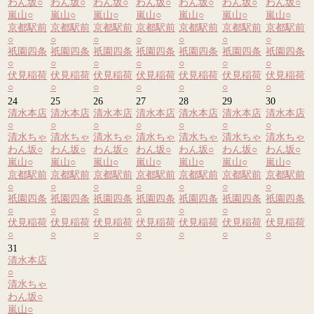
わん坂
○
わん坂
○
わん坂
○
わん坂
○
わん坂
○
わん坂
○
わん坂
○
嵐山
○
嵐山
○
嵐山
○
嵐山
○
嵐山
○
嵐山
○
嵐山
○
京都駅前
京都駅前
京都駅前
京都駅前
京都駅前
京都駅前
京都駅前
○
○
○
○
○
○
○
祇園四条
祇園四条
祇園四条
祇園四条
祇園四条
祇園四条
祇園四条
○
○
○
○
○
○
○
伏見稲荷
伏見稲荷
伏見稲荷
伏見稲荷
伏見稲荷
伏見稲荷
伏見稲荷
○
○
○
○
○
○
○
24
25
26
27
28
29
30
清水本店
清水本店
清水本店
清水本店
清水本店
清水本店
清水本店
○
○
○
○
○
○
○
清水ちゃ
清水ちゃ
清水ちゃ
清水ちゃ
清水ちゃ
清水ちゃ
清水ちゃ
わん坂
○
わん坂
○
わん坂
○
わん坂
○
わん坂
○
わん坂
○
わん坂
○
嵐山
○
嵐山
○
嵐山
○
嵐山
○
嵐山
○
嵐山
○
嵐山
○
京都駅前
京都駅前
京都駅前
京都駅前
京都駅前
京都駅前
京都駅前
○
○
○
○
○
○
○
祇園四条
祇園四条
祇園四条
祇園四条
祇園四条
祇園四条
祇園四条
○
○
○
○
○
○
○
伏見稲荷
伏見稲荷
伏見稲荷
伏見稲荷
伏見稲荷
伏見稲荷
伏見稲荷
○
○
○
○
○
○
○
31
清水本店
○
清水ちゃ
わん坂
○
嵐山
○