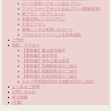
レース浴衣ヘアセット込みプラン
ファミリーヘアセット込みプラン(着物/浴衣)
袴プラン（オプション）
卒業式袴レンタルプラン
七五三プラン
着物レンタル年間パスポート
プロのカメラマンによる写真撮影
ご予約
地図・アクセス
【愛和服】嵐山渡月橋店
【愛和服】清水寺店
【愛和服】清水八坂の塔店
【愛和服】京都駅前店のご紹介
【愛和服】祇園四条店のご紹介
【愛和服】伏見稲荷店のご紹介
セルフ写真館ARISA 京都駅前店のご紹介
よくあるご質問
お問い合わせ
求人情報
[方案]