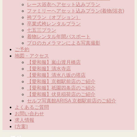
レース浴衣ヘアセット込みプラン
ファミリーヘアセット込みプラン(着物/浴衣)
袴プラン（オプション）
卒業式袴レンタルプラン
七五三プラン
着物レンタル年間パスポート
プロのカメラマンによる写真撮影
ご予約
地図・アクセス
【愛和服】嵐山渡月橋店
【愛和服】清水寺店
【愛和服】清水八坂の塔店
【愛和服】京都駅前店のご紹介
【愛和服】祇園四条店のご紹介
【愛和服】伏見稲荷店のご紹介
セルフ写真館ARISA 京都駅前店のご紹介
よくあるご質問
お問い合わせ
求人情報
[方案]