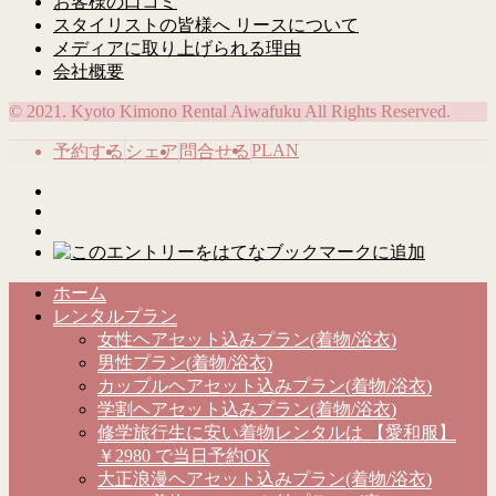
お客様の口コミ
スタイリストの皆様へ リースについて
メディアに取り上げられる理由
会社概要
© 2021. Kyoto Kimono Rental Aiwafuku All Rights Reserved.
PLAN
予約する
シェア
問合せる
ホーム
レンタルプラン
女性ヘアセット込みプラン(着物/浴衣)
男性プラン(着物/浴衣)
カップルヘアセット込みプラン(着物/浴衣)
学割ヘアセット込みプラン(着物/浴衣)
修学旅行生に安い着物レンタルは 【愛和服】
￥2980 で当日予約OK
大正浪漫ヘアセット込みプラン(着物/浴衣)