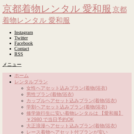
京都着物レンタル 愛和服
京都
着物レンタル 愛和服
Instagram
Twitter
Facebook
Contact
RSS
メニュー
ホーム
レンタルプラン
女性ヘアセット込みプラン(着物/浴衣)
男性プラン(着物/浴衣)
カップルヘアセット込みプラン(着物/浴衣)
学割ヘアセット込みプラン(着物/浴衣)
修学旅行生に安い着物レンタルは 【愛和服】
￥2980 で当日予約OK
大正浪漫ヘアセット込みプラン(着物/浴衣)
レース着物ヘアセット付プランが安い