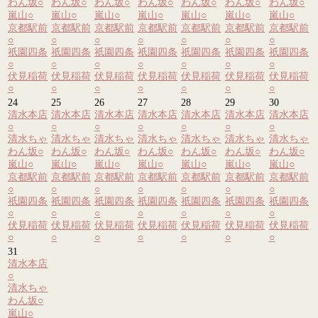
わん坂
○
わん坂
○
わん坂
○
わん坂
○
わん坂
○
わん坂
○
わん坂
○
嵐山
○
嵐山
○
嵐山
○
嵐山
○
嵐山
○
嵐山
○
嵐山
○
京都駅前
京都駅前
京都駅前
京都駅前
京都駅前
京都駅前
京都駅前
○
○
○
○
○
○
○
祇園四条
祇園四条
祇園四条
祇園四条
祇園四条
祇園四条
祇園四条
○
○
○
○
○
○
○
伏見稲荷
伏見稲荷
伏見稲荷
伏見稲荷
伏見稲荷
伏見稲荷
伏見稲荷
○
○
○
○
○
○
○
24
25
26
27
28
29
30
清水本店
清水本店
清水本店
清水本店
清水本店
清水本店
清水本店
○
○
○
○
○
○
○
清水ちゃ
清水ちゃ
清水ちゃ
清水ちゃ
清水ちゃ
清水ちゃ
清水ちゃ
わん坂
○
わん坂
○
わん坂
○
わん坂
○
わん坂
○
わん坂
○
わん坂
○
嵐山
○
嵐山
○
嵐山
○
嵐山
○
嵐山
○
嵐山
○
嵐山
○
京都駅前
京都駅前
京都駅前
京都駅前
京都駅前
京都駅前
京都駅前
○
○
○
○
○
○
○
祇園四条
祇園四条
祇園四条
祇園四条
祇園四条
祇園四条
祇園四条
○
○
○
○
○
○
○
伏見稲荷
伏見稲荷
伏見稲荷
伏見稲荷
伏見稲荷
伏見稲荷
伏見稲荷
○
○
○
○
○
○
○
31
清水本店
○
清水ちゃ
わん坂
○
嵐山
○