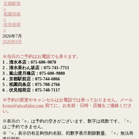
京都駅前
○
祇園四条
○
伏見稲荷
○
2026年7月
2026年9月
※当日のご予約はお電話でも承ります。
1．清水本店：075-600–9870
2．清水茶わん坂店：075-741–7711
3．嵐山渡月橋店：075-600–9880
4．京都駅前店：075-744-6866
5．祇園四条店：075-708-2766
6．伏見稲荷店：075-748-7117
※予約の変更やキャンセルはお電話では承っておりません。メール
kyoto@aiwafuku.com
宛てに、お名前・日時・店舗をご連絡くださ
い。
※表示の「○」は予約の空きがございます。数字は残数です。「×」
はご予約できません。
※「○」表示仍有足夠預約名額。
的數字表示剩餘數量
。「×」無法再
進行預約。