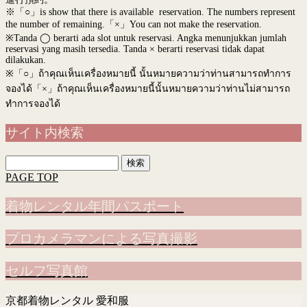
※「○」is show that there is available reservation. The numbers represent
the number of remaining.「×」You can not make the reservation.
※Tanda ◯ berarti ada slot untuk reservasi. Angka menunjukkan jumlah
reservasi yang masih tersedia. Tanda × berarti reservasi tidak dapat
dilakukan.
※
「○」ถ้าคุณเห็นเครื่องหมายนี้ นั้นหมายความว่าท่านสามารถทำการ
จองได้「×」ถ้าคุณเห็นเครื่องหมายนี้นั้นหมายความว่าท่านไม่สามารถ
ทำการจองได้
サイト内検索
検
索:
PAGE TOP
着物レンタル年間パスポート
プロカメラマンによる写真撮影
セルフ写真館
京都着物レンタル 愛和服