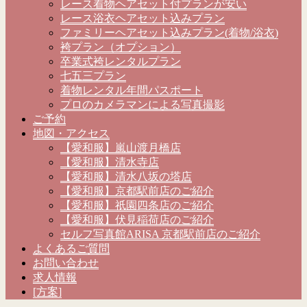
レース着物ヘアセット付プランが安い
レース浴衣ヘアセット込みプラン
ファミリーヘアセット込みプラン(着物/浴衣)
袴プラン（オプション）
卒業式袴レンタルプラン
七五三プラン
着物レンタル年間パスポート
プロのカメラマンによる写真撮影
ご予約
地図・アクセス
【愛和服】嵐山渡月橋店
【愛和服】清水寺店
【愛和服】清水八坂の塔店
【愛和服】京都駅前店のご紹介
【愛和服】祇園四条店のご紹介
【愛和服】伏見稲荷店のご紹介
セルフ写真館ARISA 京都駅前店のご紹介
よくあるご質問
お問い合わせ
求人情報
[方案]