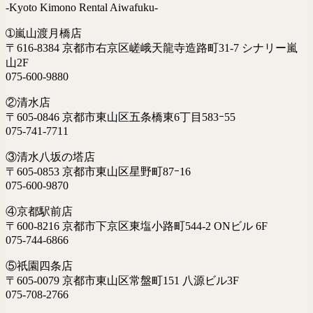
-Kyoto Kimono Rental Aiwafuku-
➀嵐山渡月橋店
〒616-8384 京都市右京区嵯峨天龍寺造路町31-7 シナリー嵐
山2F
075-600-9880
②清水店
〒605-0846 京都市東山区五条橋東6丁目583ｰ55
075-741-7711
③清水八坂の塔店
〒605-0853 京都市東山区星野町87ｰ16
075-600-9870
④京都駅前店
〒600-8216 京都市下京区東塩小路町544-2 ONビル 6F
075-744-6866
⑤祇園四条店
〒605-0079 京都市東山区常盤町151 八源ビル3F
075-708-2766