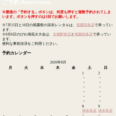
ご予約 Reservation
※最後の「予約する」ボタンは、何度も押すと複数予約されてしま
います。ボタンを押すのは1回でお願いします。
※7月15日と16日の祇園祭の浴衣レンタルは、
祇園四条店
で承ってい
ます。
※8月6日のびわ湖花火大会は、
京都駅前店
と
祇園四条店
で承ってい
ます。
便利な事前決済をご利用ください。
予約カレンダー
2026年8月
月
火
水
木
金
土
日
1
2
－
－
－
－
－
－
－
－
－
－
－
－
8
9
清水本店
清水本店
○
○