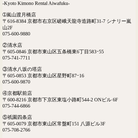
-Kyoto Kimono Rental Aiwafuku-
➀嵐山渡月橋店
〒616-8384 京都市右京区嵯峨天龍寺造路町31-7 シナリー嵐
山2F
075-600-9880
②清水店
〒605-0846 京都市東山区五条橋東6丁目583ｰ55
075-741-7711
③清水八坂の塔店
〒605-0853 京都市東山区星野町87ｰ16
075-600-9870
④京都駅前店
〒600-8216 京都市下京区東塩小路町544-2 ONビル 6F
075-744-6866
⑤祇園四条店
〒605-0079 京都市東山区常盤町151 八源ビル3F
075-708-2766