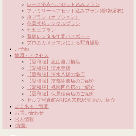
レース浴衣ヘアセット込みプラン
ファミリーヘアセット込みプラン(着物/浴衣)
袴プラン（オプション）
卒業式袴レンタルプラン
七五三プラン
着物レンタル年間パスポート
プロのカメラマンによる写真撮影
ご予約
地図・アクセス
【愛和服】嵐山渡月橋店
【愛和服】清水寺店
【愛和服】清水八坂の塔店
【愛和服】京都駅前店のご紹介
【愛和服】祇園四条店のご紹介
【愛和服】伏見稲荷店のご紹介
セルフ写真館ARISA 京都駅前店のご紹介
よくあるご質問
お問い合わせ
求人情報
[方案]