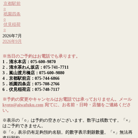
京都駅前
○
祇園四条
○
伏見稲荷
○
2026年7月
2026年9月
※当日のご予約はお電話でも承ります。
1．清水本店：075-600–9870
2．清水茶わん坂店：075-741–7711
3．嵐山渡月橋店：075-600–9880
4．京都駅前店：075-744-6866
5．祇園四条店：075-708-2766
6．伏見稲荷店：075-748-7117
※予約の変更やキャンセルはお電話では承っておりません。メール
kyoto@aiwafuku.com
宛てに、お名前・日時・店舗をご連絡くださ
い。
※表示の「○」は予約の空きがございます。数字は残数です。「×」
はご予約できません。
※「○」表示仍有足夠預約名額。
的數字表示剩餘數量
。「×」無法再
進行預約。