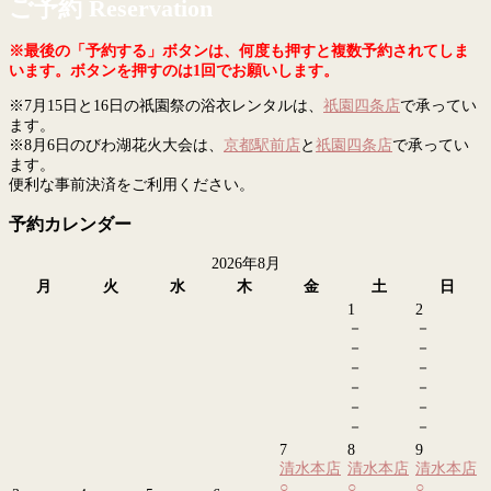
ご予約 Reservation
※最後の「予約する」ボタンは、何度も押すと複数予約されてしま
います。ボタンを押すのは1回でお願いします。
※7月15日と16日の祇園祭の浴衣レンタルは、
祇園四条店
で承ってい
ます。
※8月6日のびわ湖花火大会は、
京都駅前店
と
祇園四条店
で承ってい
ます。
便利な事前決済をご利用ください。
予約カレンダー
2026年8月
月
火
水
木
金
土
日
1
2
－
－
－
－
－
－
－
－
－
－
－
－
7
8
9
清水本店
清水本店
清水本店
○
○
○