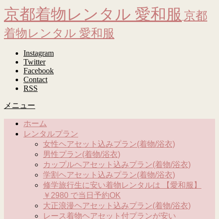
京都着物レンタル 愛和服
京都
着物レンタル 愛和服
Instagram
Twitter
Facebook
Contact
RSS
メニュー
ホーム
レンタルプラン
女性ヘアセット込みプラン(着物/浴衣)
男性プラン(着物/浴衣)
カップルヘアセット込みプラン(着物/浴衣)
学割ヘアセット込みプラン(着物/浴衣)
修学旅行生に安い着物レンタルは 【愛和服】
￥2980 で当日予約OK
大正浪漫ヘアセット込みプラン(着物/浴衣)
レース着物ヘアセット付プランが安い