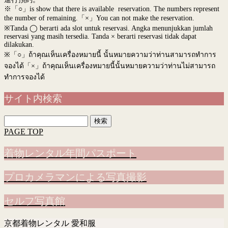
※「○」is show that there is available reservation. The numbers represent
the number of remaining.「×」You can not make the reservation.
※Tanda ◯ berarti ada slot untuk reservasi. Angka menunjukkan jumlah
reservasi yang masih tersedia. Tanda × berarti reservasi tidak dapat
dilakukan.
※
「○」ถ้าคุณเห็นเครื่องหมายนี้ นั้นหมายความว่าท่านสามารถทำการ
จองได้「×」ถ้าคุณเห็นเครื่องหมายนี้นั้นหมายความว่าท่านไม่สามารถ
ทำการจองได้
サイト内検索
検
索:
PAGE TOP
着物レンタル年間パスポート
プロカメラマンによる写真撮影
セルフ写真館
京都着物レンタル 愛和服