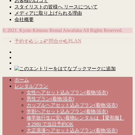
お客様の口コミ
スタイリストの皆様へ リースについて
メディアに取り上げられる理由
会社概要
© 2021. Kyoto Kimono Rental Aiwafuku All Rights Reserved.
PLAN
予約する
シェア
問合せる
ホーム
レンタルプラン
女性ヘアセット込みプラン(着物/浴衣)
男性プラン(着物/浴衣)
カップルヘアセット込みプラン(着物/浴衣)
学割ヘアセット込みプラン(着物/浴衣)
修学旅行生に安い着物レンタルは 【愛和服】
￥2980 で当日予約OK
大正浪漫ヘアセット込みプラン(着物/浴衣)