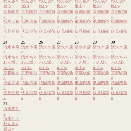
わん坂
○
わん坂
○
わん坂
○
わん坂
○
わん坂
○
わん坂
○
わん坂
○
嵐山
○
嵐山
○
嵐山
○
嵐山
○
嵐山
○
嵐山
○
嵐山
○
京都駅前
京都駅前
京都駅前
京都駅前
京都駅前
京都駅前
京都駅前
○
○
○
○
○
○
○
祇園四条
祇園四条
祇園四条
祇園四条
祇園四条
祇園四条
祇園四条
○
○
○
○
○
○
○
伏見稲荷
伏見稲荷
伏見稲荷
伏見稲荷
伏見稲荷
伏見稲荷
伏見稲荷
○
○
○
○
○
○
○
24
25
26
27
28
29
30
清水本店
清水本店
清水本店
清水本店
清水本店
清水本店
清水本店
○
○
○
○
○
○
○
清水ちゃ
清水ちゃ
清水ちゃ
清水ちゃ
清水ちゃ
清水ちゃ
清水ちゃ
わん坂
○
わん坂
○
わん坂
○
わん坂
○
わん坂
○
わん坂
○
わん坂
○
嵐山
○
嵐山
○
嵐山
○
嵐山
○
嵐山
○
嵐山
○
嵐山
○
京都駅前
京都駅前
京都駅前
京都駅前
京都駅前
京都駅前
京都駅前
○
○
○
○
○
○
○
祇園四条
祇園四条
祇園四条
祇園四条
祇園四条
祇園四条
祇園四条
○
○
○
○
○
○
○
伏見稲荷
伏見稲荷
伏見稲荷
伏見稲荷
伏見稲荷
伏見稲荷
伏見稲荷
○
○
○
○
○
○
○
31
清水本店
○
清水ちゃ
わん坂
○
嵐山
○