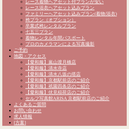
レース着物ヘアセット付プランが安い
レース浴衣ヘアセット込みプラン
ファミリーヘアセット込みプラン(着物/浴衣)
袴プラン（オプション）
卒業式袴レンタルプラン
七五三プラン
着物レンタル年間パスポート
プロのカメラマンによる写真撮影
ご予約
地図・アクセス
【愛和服】嵐山渡月橋店
【愛和服】清水寺店
【愛和服】清水八坂の塔店
【愛和服】京都駅前店のご紹介
【愛和服】祇園四条店のご紹介
【愛和服】伏見稲荷店のご紹介
セルフ写真館ARISA 京都駅前店のご紹介
よくあるご質問
お問い合わせ
求人情報
[方案]