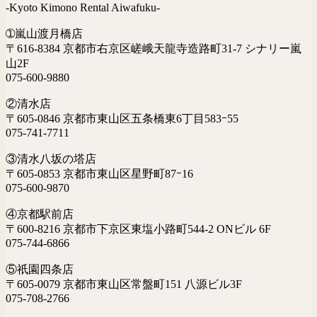
-Kyoto Kimono Rental Aiwafuku-
➀嵐山渡月橋店
〒616-8384 京都市右京区嵯峨天龍寺造路町31-7 シナリー嵐
山2F
075-600-9880
②清水店
〒605-0846 京都市東山区五条橋東6丁目583ｰ55
075-741-7711
③清水八坂の塔店
〒605-0853 京都市東山区星野町87ｰ16
075-600-9870
④京都駅前店
〒600-8216 京都市下京区東塩小路町544-2 ONビル 6F
075-744-6866
⑤祇園四条店
〒605-0079 京都市東山区常盤町151 八源ビル3F
075-708-2766