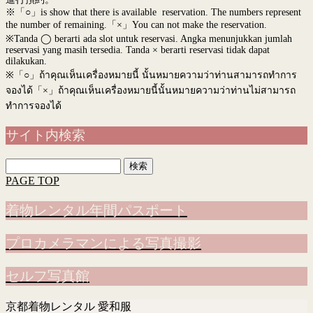
※「○」is show that there is available reservation. The numbers represent
the number of remaining.「×」You can not make the reservation.
※Tanda ◯ berarti ada slot untuk reservasi. Angka menunjukkan jumlah
reservasi yang masih tersedia. Tanda × berarti reservasi tidak dapat
dilakukan.
※
「○」ถ้าคุณเห็นเครื่องหมายนี้ นั้นหมายความว่าท่านสามารถทำการ
จองได้「×」ถ้าคุณเห็นเครื่องหมายนี้นั้นหมายความว่าท่านไม่สามารถ
ทำการจองได้
サイト内検索
検
索:
PAGE TOP
着物レンタル年間パスポート
プロカメラマンによる写真撮影
セルフ写真館
京都着物レンタル 愛和服