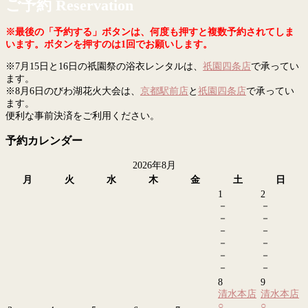
ご予約 Reservation
※最後の「予約する」ボタンは、何度も押すと複数予約されてしま
います。ボタンを押すのは1回でお願いします。
※7月15日と16日の祇園祭の浴衣レンタルは、
祇園四条店
で承ってい
ます。
※8月6日のびわ湖花火大会は、
京都駅前店
と
祇園四条店
で承ってい
ます。
便利な事前決済をご利用ください。
予約カレンダー
2026年8月
月
火
水
木
金
土
日
1
2
－
－
－
－
－
－
－
－
－
－
－
－
8
9
清水本店
清水本店
○
○