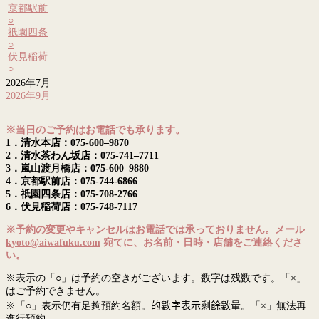
京都駅前
○
祇園四条
○
伏見稲荷
○
2026年7月
2026年9月
※当日のご予約はお電話でも承ります。
1．清水本店：075-600–9870
2．清水茶わん坂店：075-741–7711
3．嵐山渡月橋店：075-600–9880
4．京都駅前店：075-744-6866
5．祇園四条店：075-708-2766
6．伏見稲荷店：075-748-7117
※予約の変更やキャンセルはお電話では承っておりません。メール
kyoto@aiwafuku.com
宛てに、お名前・日時・店舗をご連絡くださ
い。
※表示の「○」は予約の空きがございます。数字は残数です。「×」
はご予約できません。
※「○」表示仍有足夠預約名額。
的數字表示剩餘數量
。「×」無法再
進行預約。