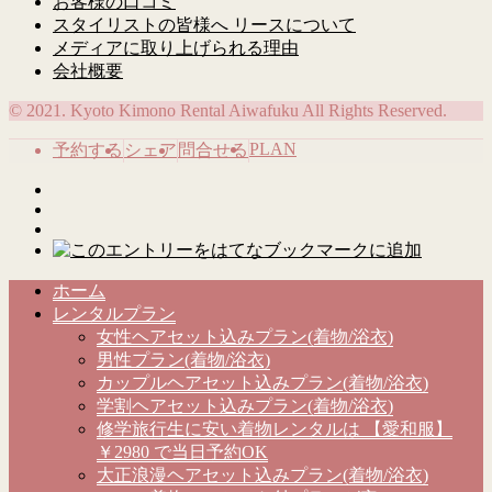
お客様の口コミ
スタイリストの皆様へ リースについて
メディアに取り上げられる理由
会社概要
© 2021. Kyoto Kimono Rental Aiwafuku All Rights Reserved.
PLAN
予約する
シェア
問合せる
ホーム
レンタルプラン
女性ヘアセット込みプラン(着物/浴衣)
男性プラン(着物/浴衣)
カップルヘアセット込みプラン(着物/浴衣)
学割ヘアセット込みプラン(着物/浴衣)
修学旅行生に安い着物レンタルは 【愛和服】
￥2980 で当日予約OK
大正浪漫ヘアセット込みプラン(着物/浴衣)