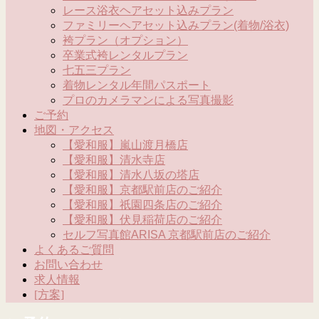
レース浴衣ヘアセット込みプラン
ファミリーヘアセット込みプラン(着物/浴衣)
袴プラン（オプション）
卒業式袴レンタルプラン
七五三プラン
着物レンタル年間パスポート
プロのカメラマンによる写真撮影
ご予約
地図・アクセス
【愛和服】嵐山渡月橋店
【愛和服】清水寺店
【愛和服】清水八坂の塔店
【愛和服】京都駅前店のご紹介
【愛和服】祇園四条店のご紹介
【愛和服】伏見稲荷店のご紹介
セルフ写真館ARISA 京都駅前店のご紹介
よくあるご質問
お問い合わせ
求人情報
[方案]