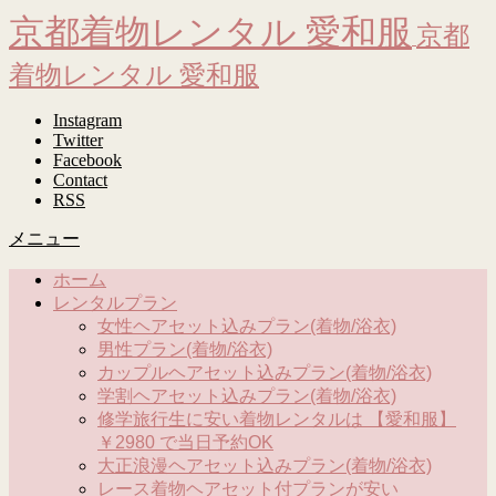
京都着物レンタル 愛和服
京都
着物レンタル 愛和服
Instagram
Twitter
Facebook
Contact
RSS
メニュー
ホーム
レンタルプラン
女性ヘアセット込みプラン(着物/浴衣)
男性プラン(着物/浴衣)
カップルヘアセット込みプラン(着物/浴衣)
学割ヘアセット込みプラン(着物/浴衣)
修学旅行生に安い着物レンタルは 【愛和服】
￥2980 で当日予約OK
大正浪漫ヘアセット込みプラン(着物/浴衣)
レース着物ヘアセット付プランが安い