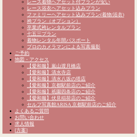
レース着物ヘアセット付プランが安い
レース浴衣ヘアセット込みプラン
ファミリーヘアセット込みプラン(着物/浴衣)
袴プラン（オプション）
卒業式袴レンタルプラン
七五三プラン
着物レンタル年間パスポート
プロのカメラマンによる写真撮影
ご予約
地図・アクセス
【愛和服】嵐山渡月橋店
【愛和服】清水寺店
【愛和服】清水八坂の塔店
【愛和服】京都駅前店のご紹介
【愛和服】祇園四条店のご紹介
【愛和服】伏見稲荷店のご紹介
セルフ写真館ARISA 京都駅前店のご紹介
よくあるご質問
お問い合わせ
求人情報
[方案]