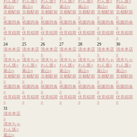
わん坂
○
わん坂
○
わん坂
○
わん坂
○
わん坂
○
わん坂
○
わん坂
○
嵐山
○
嵐山
○
嵐山
○
嵐山
○
嵐山
○
嵐山
○
嵐山
○
京都駅前
京都駅前
京都駅前
京都駅前
京都駅前
京都駅前
京都駅前
○
○
○
○
○
○
○
祇園四条
祇園四条
祇園四条
祇園四条
祇園四条
祇園四条
祇園四条
○
○
○
○
○
○
○
伏見稲荷
伏見稲荷
伏見稲荷
伏見稲荷
伏見稲荷
伏見稲荷
伏見稲荷
○
○
○
○
○
○
○
24
25
26
27
28
29
30
清水本店
清水本店
清水本店
清水本店
清水本店
清水本店
清水本店
○
○
○
○
○
○
○
清水ちゃ
清水ちゃ
清水ちゃ
清水ちゃ
清水ちゃ
清水ちゃ
清水ちゃ
わん坂
○
わん坂
○
わん坂
○
わん坂
○
わん坂
○
わん坂
○
わん坂
○
嵐山
○
嵐山
○
嵐山
○
嵐山
○
嵐山
○
嵐山
○
嵐山
○
京都駅前
京都駅前
京都駅前
京都駅前
京都駅前
京都駅前
京都駅前
○
○
○
○
○
○
○
祇園四条
祇園四条
祇園四条
祇園四条
祇園四条
祇園四条
祇園四条
○
○
○
○
○
○
○
伏見稲荷
伏見稲荷
伏見稲荷
伏見稲荷
伏見稲荷
伏見稲荷
伏見稲荷
○
○
○
○
○
○
○
31
清水本店
○
清水ちゃ
わん坂
○
嵐山
○