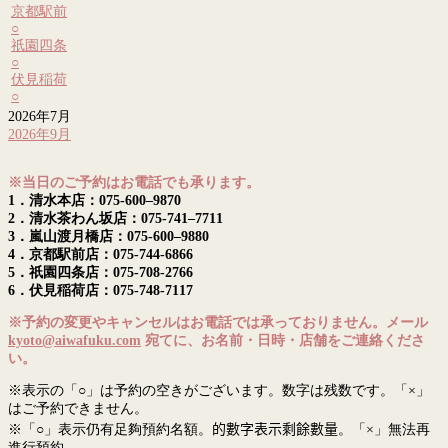
京都駅前
○
祇園四条
○
伏見稲荷
○
2026年7月
2026年9月
※当日のご予約はお電話でも承ります。
1．清水本店：075-600–9870
2．清水茶わん坂店：075-741–7711
3．嵐山渡月橋店：075-600–9880
4．京都駅前店：075-744-6866
5．祇園四条店：075-708-2766
6．伏見稲荷店：075-748-7117
※予約の変更やキャンセルはお電話では承っておりません。メール
kyoto@aiwafuku.com
宛てに、お名前・日時・店舗をご連絡くださ
い。
※表示の「○」は予約の空きがございます。数字は残数です。「×」
はご予約できません。
※「○」表示仍有足夠預約名額。
的數字表示剩餘數量
。「×」無法再
進行預約。