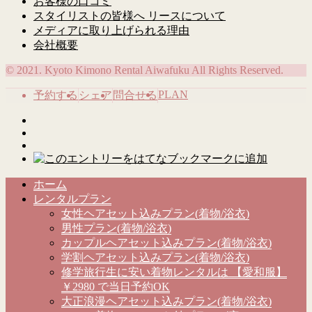
お客様の口コミ
スタイリストの皆様へ リースについて
メディアに取り上げられる理由
会社概要
© 2021. Kyoto Kimono Rental Aiwafuku All Rights Reserved.
PLAN
予約する
シェア
問合せる
ホーム
レンタルプラン
女性ヘアセット込みプラン(着物/浴衣)
男性プラン(着物/浴衣)
カップルヘアセット込みプラン(着物/浴衣)
学割ヘアセット込みプラン(着物/浴衣)
修学旅行生に安い着物レンタルは 【愛和服】
￥2980 で当日予約OK
大正浪漫ヘアセット込みプラン(着物/浴衣)