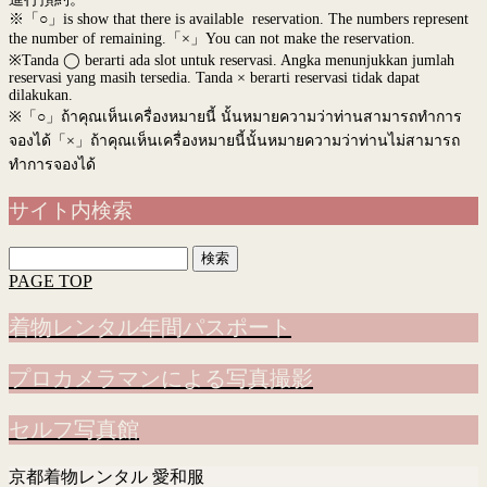
※「○」is show that there is available reservation. The numbers represent
the number of remaining.「×」You can not make the reservation.
※Tanda ◯ berarti ada slot untuk reservasi. Angka menunjukkan jumlah
reservasi yang masih tersedia. Tanda × berarti reservasi tidak dapat
dilakukan.
※
「○」ถ้าคุณเห็นเครื่องหมายนี้ นั้นหมายความว่าท่านสามารถทำการ
จองได้「×」ถ้าคุณเห็นเครื่องหมายนี้นั้นหมายความว่าท่านไม่สามารถ
ทำการจองได้
サイト内検索
検
索:
PAGE TOP
着物レンタル年間パスポート
プロカメラマンによる写真撮影
セルフ写真館
京都着物レンタル 愛和服