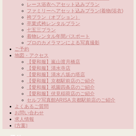
レース浴衣ヘアセット込みプラン
ファミリーヘアセット込みプラン(着物/浴衣)
袴プラン（オプション）
卒業式袴レンタルプラン
七五三プラン
着物レンタル年間パスポート
プロのカメラマンによる写真撮影
ご予約
地図・アクセス
【愛和服】嵐山渡月橋店
【愛和服】清水寺店
【愛和服】清水八坂の塔店
【愛和服】京都駅前店のご紹介
【愛和服】祇園四条店のご紹介
【愛和服】伏見稲荷店のご紹介
セルフ写真館ARISA 京都駅前店のご紹介
よくあるご質問
お問い合わせ
求人情報
[方案]