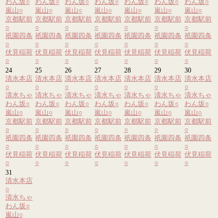
わん坂
○
わん坂
○
わん坂
○
わん坂
○
わん坂
○
わん坂
○
わん坂
○
嵐山
○
嵐山
○
嵐山
○
嵐山
○
嵐山
○
嵐山
○
嵐山
○
京都駅前
京都駅前
京都駅前
京都駅前
京都駅前
京都駅前
京都駅前
○
○
○
○
○
○
○
祇園四条
祇園四条
祇園四条
祇園四条
祇園四条
祇園四条
祇園四条
○
○
○
○
○
○
○
伏見稲荷
伏見稲荷
伏見稲荷
伏見稲荷
伏見稲荷
伏見稲荷
伏見稲荷
○
○
○
○
○
○
○
24
25
26
27
28
29
30
清水本店
清水本店
清水本店
清水本店
清水本店
清水本店
清水本店
○
○
○
○
○
○
○
清水ちゃ
清水ちゃ
清水ちゃ
清水ちゃ
清水ちゃ
清水ちゃ
清水ちゃ
わん坂
○
わん坂
○
わん坂
○
わん坂
○
わん坂
○
わん坂
○
わん坂
○
嵐山
○
嵐山
○
嵐山
○
嵐山
○
嵐山
○
嵐山
○
嵐山
○
京都駅前
京都駅前
京都駅前
京都駅前
京都駅前
京都駅前
京都駅前
○
○
○
○
○
○
○
祇園四条
祇園四条
祇園四条
祇園四条
祇園四条
祇園四条
祇園四条
○
○
○
○
○
○
○
伏見稲荷
伏見稲荷
伏見稲荷
伏見稲荷
伏見稲荷
伏見稲荷
伏見稲荷
○
○
○
○
○
○
○
31
清水本店
○
清水ちゃ
わん坂
○
嵐山
○