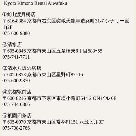
-Kyoto Kimono Rental Aiwafuku-
➀嵐山渡月橋店
〒616-8384 京都市右京区嵯峨天龍寺造路町31-7 シナリー嵐
山2F
075-600-9880
②清水店
〒605-0846 京都市東山区五条橋東6丁目583ｰ55
075-741-7711
③清水八坂の塔店
〒605-0853 京都市東山区星野町87ｰ16
075-600-9870
④京都駅前店
〒600-8216 京都市下京区東塩小路町544-2 ONビル 6F
075-744-6866
⑤祇園四条店
〒605-0079 京都市東山区常盤町151 八源ビル3F
075-708-2766