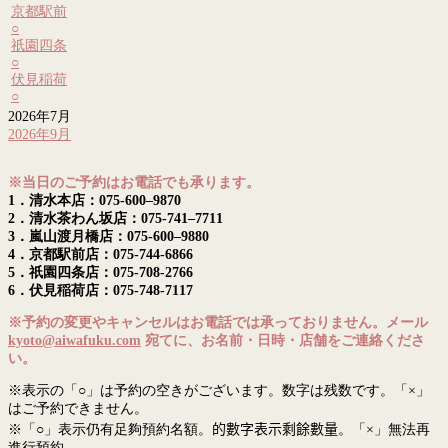
京都駅前
○
祇園四条
○
伏見稲荷
○
2026年7月
2026年9月
※当日のご予約はお電話でも承ります。
1．清水本店：075-600–9870
2．清水茶わん坂店：075-741–7711
3．嵐山渡月橋店：075-600–9880
4．京都駅前店：075-744-6866
5．祇園四条店：075-708-2766
6．伏見稲荷店：075-748-7117
※予約の変更やキャンセルはお電話では承っておりません。メール
kyoto@aiwafuku.com
宛てに、お名前・日時・店舗をご連絡くださ
い。
※表示の「○」は予約の空きがございます。数字は残数です。「×」
はご予約できません。
※「○」表示仍有足夠預約名額。
的數字表示剩餘數量
。「×」無法再
進行預約。