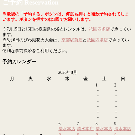
ご予約 Reservation
※最後の「予約する」ボタンは、何度も押すと複数予約されてしま
います。ボタンを押すのは1回でお願いします。
※7月15日と16日の祇園祭の浴衣レンタルは、
祇園四条店
で承ってい
ます。
※8月6日のびわ湖花火大会は、
京都駅前店
と
祇園四条店
で承ってい
ます。
便利な事前決済をご利用ください。
予約カレンダー
2026年8月
月
火
水
木
金
土
日
1
2
－
－
－
－
－
－
－
－
－
－
－
－
6
7
8
9
清水本店
清水本店
清水本店
清水本店
○
○
○
○