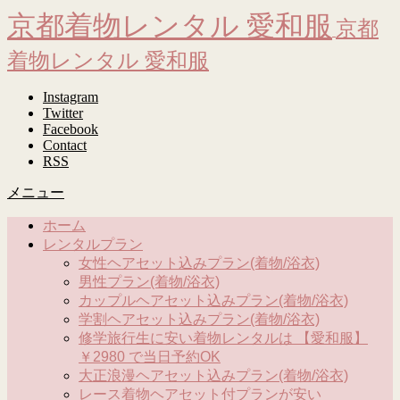
京都着物レンタル 愛和服
京都
着物レンタル 愛和服
Instagram
Twitter
Facebook
Contact
RSS
メニュー
ホーム
レンタルプラン
女性ヘアセット込みプラン(着物/浴衣)
男性プラン(着物/浴衣)
カップルヘアセット込みプラン(着物/浴衣)
学割ヘアセット込みプラン(着物/浴衣)
修学旅行生に安い着物レンタルは 【愛和服】
￥2980 で当日予約OK
大正浪漫ヘアセット込みプラン(着物/浴衣)
レース着物ヘアセット付プランが安い