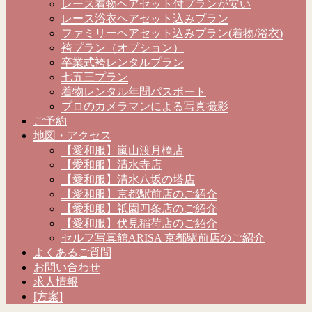
レース着物ヘアセット付プランが安い
レース浴衣ヘアセット込みプラン
ファミリーヘアセット込みプラン(着物/浴衣)
袴プラン（オプション）
卒業式袴レンタルプラン
七五三プラン
着物レンタル年間パスポート
プロのカメラマンによる写真撮影
ご予約
地図・アクセス
【愛和服】嵐山渡月橋店
【愛和服】清水寺店
【愛和服】清水八坂の塔店
【愛和服】京都駅前店のご紹介
【愛和服】祇園四条店のご紹介
【愛和服】伏見稲荷店のご紹介
セルフ写真館ARISA 京都駅前店のご紹介
よくあるご質問
お問い合わせ
求人情報
[方案]