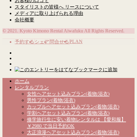
お客様の口コミ
スタイリストの皆様へ リースについて
メディアに取り上げられる理由
会社概要
© 2021. Kyoto Kimono Rental Aiwafuku All Rights Reserved.
PLAN
予約する
シェア
問合せる
ホーム
レンタルプラン
女性ヘアセット込みプラン(着物/浴衣)
男性プラン(着物/浴衣)
カップルヘアセット込みプラン(着物/浴衣)
学割ヘアセット込みプラン(着物/浴衣)
修学旅行生に安い着物レンタルは 【愛和服】
￥2980 で当日予約OK
大正浪漫ヘアセット込みプラン(着物/浴衣)