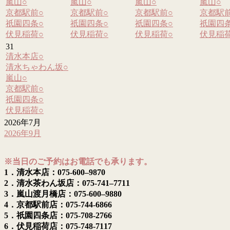
嵐山
○
嵐山
○
嵐山
○
嵐山
○
京都駅前
○
京都駅前
○
京都駅前
○
京都駅
祇園四条
○
祇園四条
○
祇園四条
○
祇園四
伏見稲荷
○
伏見稲荷
○
伏見稲荷
○
伏見稲
31
清水本店
○
清水ちゃわん坂
○
嵐山
○
京都駅前
○
祇園四条
○
伏見稲荷
○
2026年7月
2026年9月
※当日のご予約はお電話でも承ります。
1．清水本店：075-600–9870
2．清水茶わん坂店：075-741–7711
3．嵐山渡月橋店：075-600–9880
4．京都駅前店：075-744-6866
5．祇園四条店：075-708-2766
6．伏見稲荷店：075-748-7117