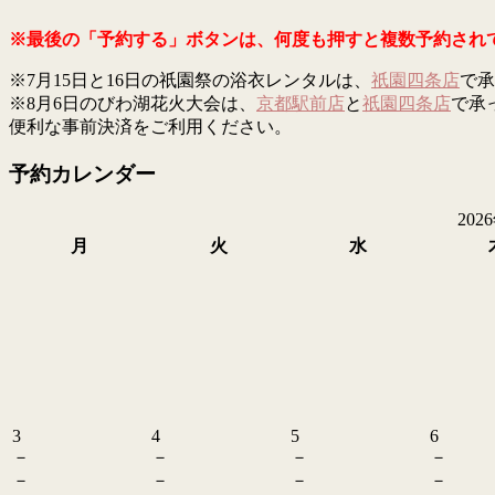
※最後の「予約する」ボタンは、何度も押すと複数予約され
※7月15日と16日の祇園祭の浴衣レンタルは、
祇園四条店
で承
※8月6日のびわ湖花火大会は、
京都駅前店
と
祇園四条店
で承
便利な事前決済をご利用ください。
予約カレンダー
202
月
火
水
3
4
5
6
－
－
－
－
－
－
－
－