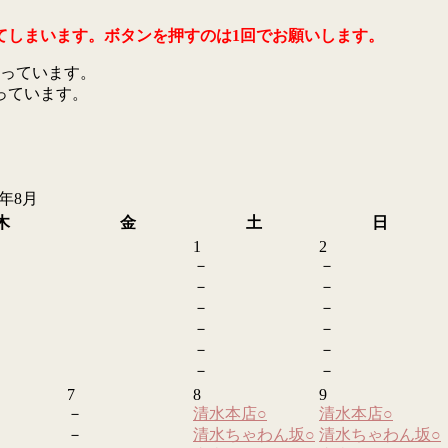
てしまいます。ボタンを押すのは1回でお願いします。
っています。
っています。
6年8月
木
金
土
日
1
2
－
－
－
－
－
－
－
－
－
－
－
－
7
8
9
－
清水本店
○
清水本店
○
－
清水ちゃわん坂
○
清水ちゃわん坂
○