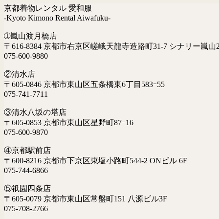
京都着物レンタル 愛和服
-Kyoto Kimono Rental Aiwafuku-
➀嵐山渡月橋店
〒616-8384 京都市右京区嵯峨天龍寺造路町31-7 シナリー嵐山2
075-600-9880
②清水店
〒605-0846 京都市東山区五条橋東6丁目583ｰ55
075-741-7711
③清水八坂の塔店
〒605-0853 京都市東山区星野町87ｰ16
075-600-9870
④京都駅前店
〒600-8216 京都市下京区東塩小路町544-2 ONビル 6F
075-744-6866
⑤祇園四条店
〒605-0079 京都市東山区常盤町151 八源ビル3F
075-708-2766