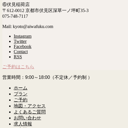
⑥伏見稲荷店
〒612-0012 京都市伏見区深草一ノ坪町35-3
075-748-7117
Mail: kyoto@aiwafuku.com
Instagram
Twitter
Facebook
Contact
RSS
ご予約はこちら
営業時間：9:00～18:00（不定休／予約制 ）
ホーム
プラン
ご予約
地図・アクセス
よくあるご質問
お問い合わせ
求人情報