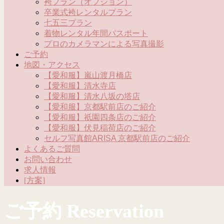
袴プラン（オプション）
卒業式袴レンタルプラン
七五三プラン
着物レンタル年間パスポート
プロのカメラマンによる写真撮影
ご予約
地図・アクセス
【愛和服】嵐山渡月橋店
【愛和服】清水寺店
【愛和服】清水八坂の塔店
【愛和服】京都駅前店のご紹介
【愛和服】祇園四条店のご紹介
【愛和服】伏見稲荷店のご紹介
セルフ写真館ARISA 京都駅前店のご紹介
よくあるご質問
お問い合わせ
求人情報
[方案]
ご予約 Reservation