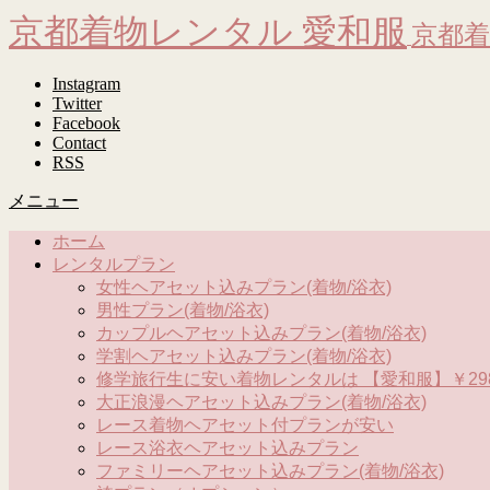
京都着物レンタル 愛和服
京都着
Instagram
Twitter
Facebook
Contact
RSS
メニュー
ホーム
レンタルプラン
女性ヘアセット込みプラン(着物/浴衣)
男性プラン(着物/浴衣)
カップルヘアセット込みプラン(着物/浴衣)
学割ヘアセット込みプラン(着物/浴衣)
修学旅行生に安い着物レンタルは 【愛和服】￥298
大正浪漫ヘアセット込みプラン(着物/浴衣)
レース着物ヘアセット付プランが安い
レース浴衣ヘアセット込みプラン
ファミリーヘアセット込みプラン(着物/浴衣)