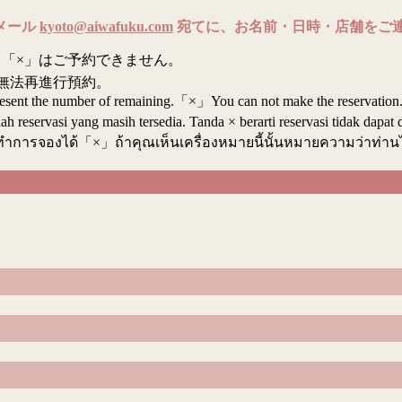
メール
kyoto@aiwafuku.com
宛てに、お名前・日時・店舗をご
「×」はご予約できません。
無法再進行預約。
resent the number of remaining.「×」You can not make the reservation
reservasi yang masih tersedia. Tanda × berarti reservasi tidak dapat 
ทำการจองได้「×」ถ้าคุณเห็นเครื่องหมายนี้นั้นหมายความว่าท่า