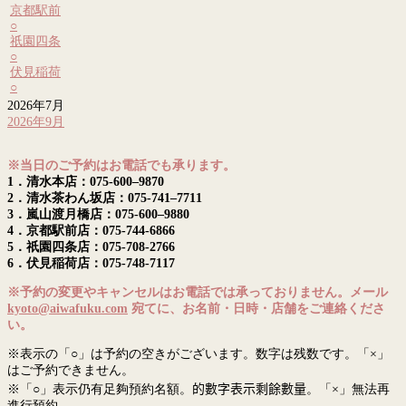
京都駅前
○
祇園四条
○
伏見稲荷
○
2026年7月
2026年9月
※当日のご予約はお電話でも承ります。
1．清水本店：075-600–9870
2．清水茶わん坂店：075-741–7711
3．嵐山渡月橋店：075-600–9880
4．京都駅前店：075-744-6866
5．祇園四条店：075-708-2766
6．伏見稲荷店：075-748-7117
※予約の変更やキャンセルはお電話では承っておりません。メール
kyoto@aiwafuku.com
宛てに、お名前・日時・店舗をご連絡くださ
い。
※表示の「○」は予約の空きがございます。数字は残数です。「×」
はご予約できません。
※「○」表示仍有足夠預約名額。
的數字表示剩餘數量
。「×」無法再
進行預約。