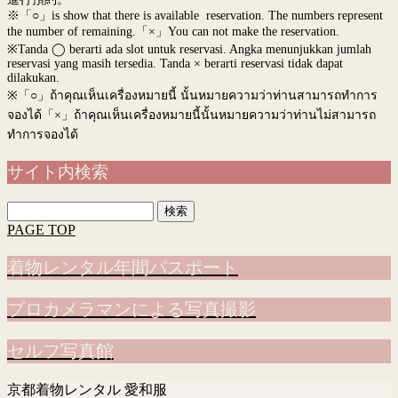
※「○」is show that there is available reservation. The numbers represent
the number of remaining.「×」You can not make the reservation.
※Tanda ◯ berarti ada slot untuk reservasi. Angka menunjukkan jumlah
reservasi yang masih tersedia. Tanda × berarti reservasi tidak dapat
dilakukan.
※
「○」ถ้าคุณเห็นเครื่องหมายนี้ นั้นหมายความว่าท่านสามารถทำการ
จองได้「×」ถ้าคุณเห็นเครื่องหมายนี้นั้นหมายความว่าท่านไม่สามารถ
ทำการจองได้
サイト内検索
検
索:
PAGE TOP
着物レンタル年間パスポート
プロカメラマンによる写真撮影
セルフ写真館
京都着物レンタル 愛和服