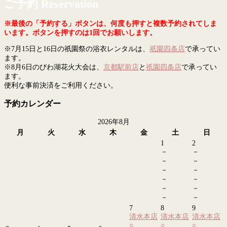
ご予約 Reservation
※最後の「予約する」ボタンは、何度も押すと複数予約されてしま
います。ボタンを押すのは1回でお願いします。
※7月15日と16日の祇園祭の浴衣レンタルは、
祇園四条店
で承ってい
ます。
※8月6日のびわ湖花火大会は、
京都駅前店
と
祇園四条店
で承ってい
ます。
便利な事前決済をご利用ください。
予約カレンダー
2026年8月
月
火
水
木
金
土
日
1
2
－
－
－
－
－
－
－
－
－
－
－
－
7
8
9
清水本店
清水本店
清水本店
○
○
○