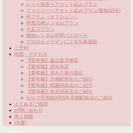
レース浴衣ヘアセット込みプラン
ファミリーヘアセット込みプラン(着物/浴衣)
袴プラン（オプション）
卒業式袴レンタルプラン
七五三プラン
着物レンタル年間パスポート
プロのカメラマンによる写真撮影
ご予約
地図・アクセス
【愛和服】嵐山渡月橋店
【愛和服】清水寺店
【愛和服】清水八坂の塔店
【愛和服】京都駅前店のご紹介
【愛和服】祇園四条店のご紹介
【愛和服】伏見稲荷店のご紹介
セルフ写真館ARISA 京都駅前店のご紹介
よくあるご質問
お問い合わせ
求人情報
[方案]