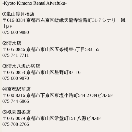
-Kyoto Kimono Rental Aiwafuku-
➀嵐山渡月橋店
〒616-8384 京都市右京区嵯峨天龍寺造路町31-7 シナリー嵐
山2F
075-600-9880
②清水店
〒605-0846 京都市東山区五条橋東6丁目583ｰ55
075-741-7711
③清水八坂の塔店
〒605-0853 京都市東山区星野町87ｰ16
075-600-9870
④京都駅前店
〒600-8216 京都市下京区東塩小路町544-2 ONビル 6F
075-744-6866
⑤祇園四条店
〒605-0079 京都市東山区常盤町151 八源ビル3F
075-708-2766