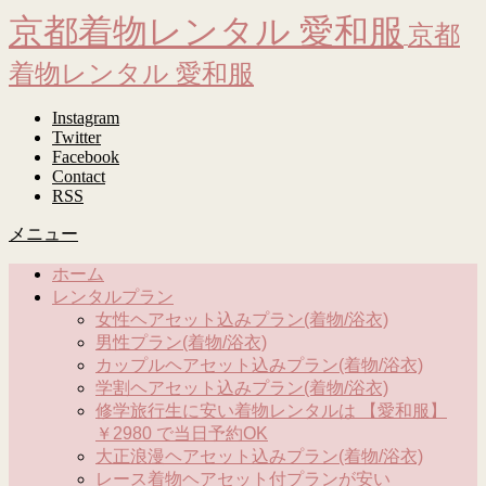
京都着物レンタル 愛和服
京都
着物レンタル 愛和服
Instagram
Twitter
Facebook
Contact
RSS
メニュー
ホーム
レンタルプラン
女性ヘアセット込みプラン(着物/浴衣)
男性プラン(着物/浴衣)
カップルヘアセット込みプラン(着物/浴衣)
学割ヘアセット込みプラン(着物/浴衣)
修学旅行生に安い着物レンタルは 【愛和服】
￥2980 で当日予約OK
大正浪漫ヘアセット込みプラン(着物/浴衣)
レース着物ヘアセット付プランが安い