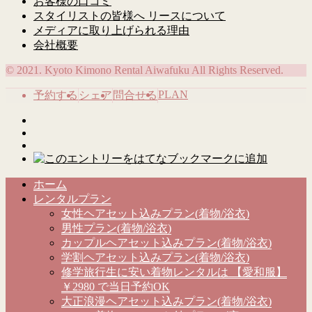
お客様の口コミ
スタイリストの皆様へ リースについて
メディアに取り上げられる理由
会社概要
© 2021. Kyoto Kimono Rental Aiwafuku All Rights Reserved.
PLAN
予約する
シェア
問合せる
ホーム
レンタルプラン
女性ヘアセット込みプラン(着物/浴衣)
男性プラン(着物/浴衣)
カップルヘアセット込みプラン(着物/浴衣)
学割ヘアセット込みプラン(着物/浴衣)
修学旅行生に安い着物レンタルは 【愛和服】
￥2980 で当日予約OK
大正浪漫ヘアセット込みプラン(着物/浴衣)