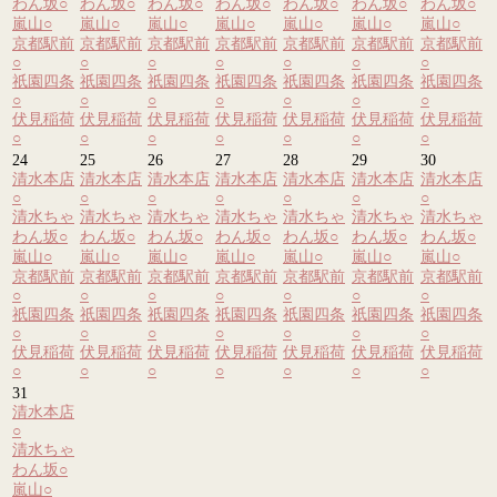
わん坂
○
わん坂
○
わん坂
○
わん坂
○
わん坂
○
わん坂
○
わん坂
○
嵐山
○
嵐山
○
嵐山
○
嵐山
○
嵐山
○
嵐山
○
嵐山
○
京都駅前
京都駅前
京都駅前
京都駅前
京都駅前
京都駅前
京都駅前
○
○
○
○
○
○
○
祇園四条
祇園四条
祇園四条
祇園四条
祇園四条
祇園四条
祇園四条
○
○
○
○
○
○
○
伏見稲荷
伏見稲荷
伏見稲荷
伏見稲荷
伏見稲荷
伏見稲荷
伏見稲荷
○
○
○
○
○
○
○
24
25
26
27
28
29
30
清水本店
清水本店
清水本店
清水本店
清水本店
清水本店
清水本店
○
○
○
○
○
○
○
清水ちゃ
清水ちゃ
清水ちゃ
清水ちゃ
清水ちゃ
清水ちゃ
清水ちゃ
わん坂
○
わん坂
○
わん坂
○
わん坂
○
わん坂
○
わん坂
○
わん坂
○
嵐山
○
嵐山
○
嵐山
○
嵐山
○
嵐山
○
嵐山
○
嵐山
○
京都駅前
京都駅前
京都駅前
京都駅前
京都駅前
京都駅前
京都駅前
○
○
○
○
○
○
○
祇園四条
祇園四条
祇園四条
祇園四条
祇園四条
祇園四条
祇園四条
○
○
○
○
○
○
○
伏見稲荷
伏見稲荷
伏見稲荷
伏見稲荷
伏見稲荷
伏見稲荷
伏見稲荷
○
○
○
○
○
○
○
31
清水本店
○
清水ちゃ
わん坂
○
嵐山
○