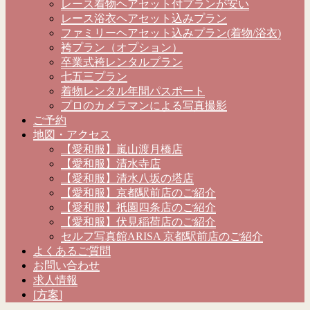
レース着物ヘアセット付プランが安い
レース浴衣ヘアセット込みプラン
ファミリーヘアセット込みプラン(着物/浴衣)
袴プラン（オプション）
卒業式袴レンタルプラン
七五三プラン
着物レンタル年間パスポート
プロのカメラマンによる写真撮影
ご予約
地図・アクセス
【愛和服】嵐山渡月橋店
【愛和服】清水寺店
【愛和服】清水八坂の塔店
【愛和服】京都駅前店のご紹介
【愛和服】祇園四条店のご紹介
【愛和服】伏見稲荷店のご紹介
セルフ写真館ARISA 京都駅前店のご紹介
よくあるご質問
お問い合わせ
求人情報
[方案]