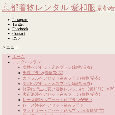
京都着物レンタル 愛和服
京都着
Instagram
Twitter
Facebook
Contact
RSS
メニュー
ホーム
レンタルプラン
女性ヘアセット込みプラン(着物/浴衣)
男性プラン(着物/浴衣)
カップルヘアセット込みプラン(着物/浴衣)
学割ヘアセット込みプラン(着物/浴衣)
修学旅行生に安い着物レンタルは 【愛和服】￥298
大正浪漫ヘアセット込みプラン(着物/浴衣)
レース着物ヘアセット付プランが安い
レース浴衣ヘアセット込みプラン
ファミリーヘアセット込みプラン(着物/浴衣)