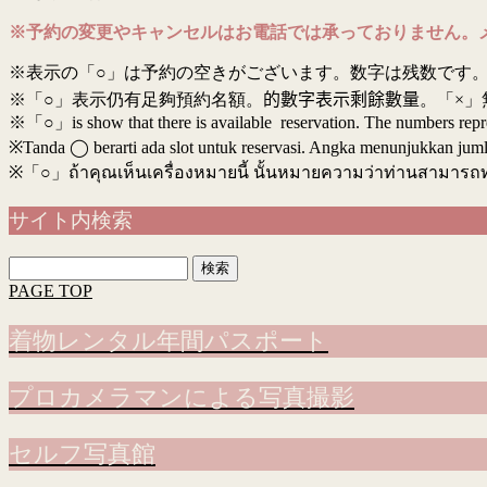
※予約の変更やキャンセルはお電話では承っておりません。
※表示の「○」は予約の空きがございます。数字は残数です。
※「○」表示仍有足夠預約名額。
的數字表示剩餘數量
。「×」
※「○」is show that there is available reservation. The numbers rep
※Tanda ◯ berarti ada slot untuk reservasi. Angka menunjukkan jumlah 
※
「○」ถ้าคุณเห็นเครื่องหมายนี้ นั้นหมายความว่าท่านสามารถ
サイト内検索
検
索:
PAGE TOP
着物レンタル年間パスポート
プロカメラマンによる写真撮影
セルフ写真館