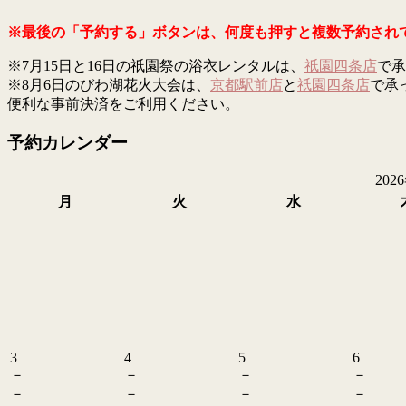
※最後の「予約する」ボタンは、何度も押すと複数予約され
※7月15日と16日の祇園祭の浴衣レンタルは、
祇園四条店
で承
※8月6日のびわ湖花火大会は、
京都駅前店
と
祇園四条店
で承
便利な事前決済をご利用ください。
予約カレンダー
202
月
火
水
3
4
5
6
－
－
－
－
－
－
－
－