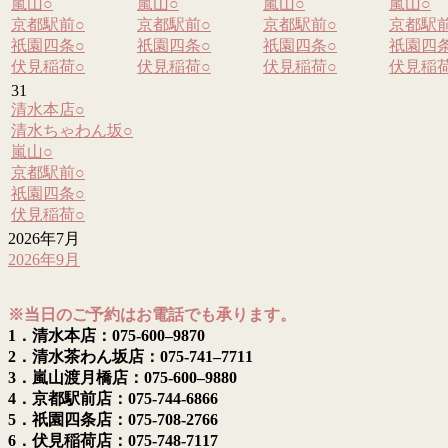
嵐山
○
嵐山
○
嵐山
○
嵐山
○
京都駅前
○
京都駅前
○
京都駅前
○
京都駅
祇園四条
○
祇園四条
○
祇園四条
○
祇園四
伏見稲荷
○
伏見稲荷
○
伏見稲荷
○
伏見稲
31
清水本店
○
清水ちゃわん坂
○
嵐山
○
京都駅前
○
祇園四条
○
伏見稲荷
○
2026年7月
2026年9月
※当日のご予約はお電話でも承ります。
1．清水本店：075-600–9870
2．清水茶わん坂店：075-741–7711
3．嵐山渡月橋店：075-600–9880
4．京都駅前店：075-744-6866
5．祇園四条店：075-708-2766
6．伏見稲荷店：075-748-7117