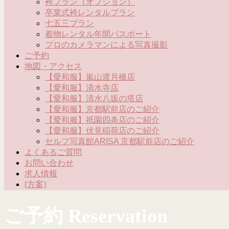
袴プラン（オプション）
卒業式袴レンタルプラン
七五三プラン
着物レンタル年間パスポート
プロのカメラマンによる写真撮影
ご予約
地図・アクセス
【愛和服】嵐山渡月橋店
【愛和服】清水寺店
【愛和服】清水八坂の塔店
【愛和服】京都駅前店のご紹介
【愛和服】祇園四条店のご紹介
【愛和服】伏見稲荷店のご紹介
セルフ写真館ARISA 京都駅前店のご紹介
よくあるご質問
お問い合わせ
求人情報
[方案]
ご予約 Reservation