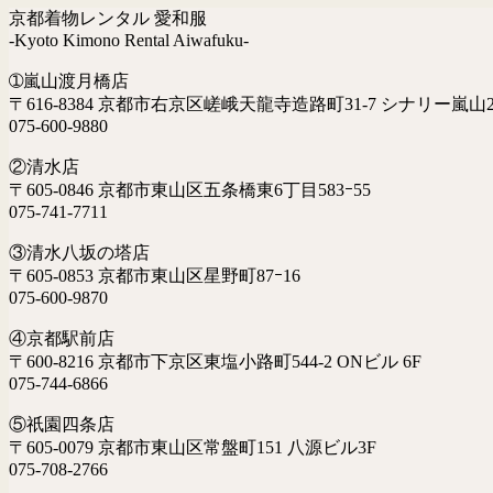
京都着物レンタル 愛和服
-Kyoto Kimono Rental Aiwafuku-
➀嵐山渡月橋店
〒616-8384 京都市右京区嵯峨天龍寺造路町31-7 シナリー嵐山2
075-600-9880
②清水店
〒605-0846 京都市東山区五条橋東6丁目583ｰ55
075-741-7711
③清水八坂の塔店
〒605-0853 京都市東山区星野町87ｰ16
075-600-9870
④京都駅前店
〒600-8216 京都市下京区東塩小路町544-2 ONビル 6F
075-744-6866
⑤祇園四条店
〒605-0079 京都市東山区常盤町151 八源ビル3F
075-708-2766