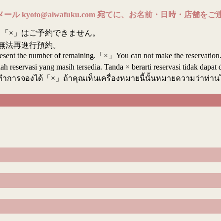
メール
kyoto@aiwafuku.com
宛てに、お名前・日時・店舗をご
「×」はご予約できません。
無法再進行預約。
resent the number of remaining.「×」You can not make the reservation
reservasi yang masih tersedia. Tanda × berarti reservasi tidak dapat 
ทำการจองได้「×」ถ้าคุณเห็นเครื่องหมายนี้นั้นหมายความว่าท่า