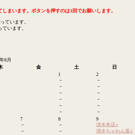
てしまいます。ボタンを押すのは1回でお願いします。
っています。
っています。
6年8月
木
金
土
日
1
2
－
－
－
－
－
－
－
－
－
－
－
－
7
8
9
－
－
清水本店
○
－
－
清水ちゃわん坂
○