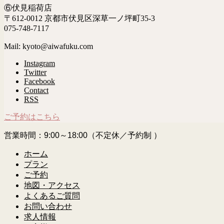
⑥伏見稲荷店
〒612-0012 京都市伏見区深草一ノ坪町35-3
075-748-7117
Mail: kyoto@aiwafuku.com
Instagram
Twitter
Facebook
Contact
RSS
ご予約はこちら
営業時間：9:00～18:00（不定休／予約制 ）
ホーム
プラン
ご予約
地図・アクセス
よくあるご質問
お問い合わせ
求人情報