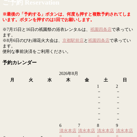
ご予約 Reservation
※最後の「予約する」ボタンは、何度も押すと複数予約されてしま
います。ボタンを押すのは1回でお願いします。
※7月15日と16日の祇園祭の浴衣レンタルは、
祇園四条店
で承ってい
ます。
※8月6日のびわ湖花火大会は、
京都駅前店
と
祇園四条店
で承ってい
ます。
便利な事前決済をご利用ください。
予約カレンダー
2026年8月
月
火
水
木
金
土
日
1
2
－
－
－
－
－
－
－
－
－
－
－
－
6
7
8
9
清水本店
清水本店
清水本店
清水本店
○
○
○
○