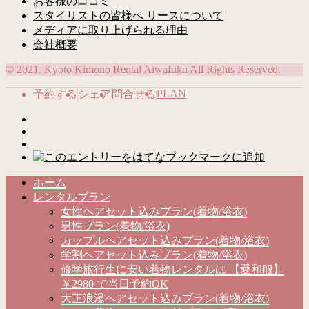
お客様の口コミ
スタイリストの皆様へ リースについて
メディアに取り上げられる理由
会社概要
© 2021. Kyoto Kimono Rental Aiwafuku All Rights Reserved.
PLAN
予約する
シェア
問合せる
ホーム
レンタルプラン
女性ヘアセット込みプラン(着物/浴衣)
男性プラン(着物/浴衣)
カップルヘアセット込みプラン(着物/浴衣)
学割ヘアセット込みプラン(着物/浴衣)
修学旅行生に安い着物レンタルは 【愛和服】
￥2980 で当日予約OK
大正浪漫ヘアセット込みプラン(着物/浴衣)