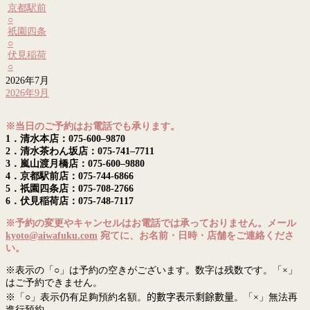
京都駅前
○
祇園四条
○
伏見稲荷
○
2026年7月
2026年9月
※当日のご予約はお電話でも承ります。
1．清水本店：075-600–9870
2．清水茶わん坂店：075-741–7711
3．嵐山渡月橋店：075-600–9880
4．京都駅前店：075-744-6866
5．祇園四条店：075-708-2766
6．伏見稲荷店：075-748-7117
※予約の変更やキャンセルはお電話では承っておりません。メール
kyoto@aiwafuku.com
宛てに、お名前・日時・店舗をご連絡くださ
い。
※表示の「○」は予約の空きがございます。数字は残数です。「×」
はご予約できません。
※「○」表示仍有足夠預約名額。
的數字表示剩餘數量
。「×」無法再
進行預約。