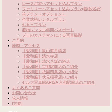
レース浴衣ヘアセット込みプラン
ファミリーヘアセット込みプラン(着物/浴衣)
袴プラン（オプション）
卒業式袴レンタルプラン
七五三プラン
着物レンタル年間パスポート
プロのカメラマンによる写真撮影
ご予約
地図・アクセス
【愛和服】嵐山渡月橋店
【愛和服】清水寺店
【愛和服】清水八坂の塔店
【愛和服】京都駅前店のご紹介
【愛和服】祇園四条店のご紹介
【愛和服】伏見稲荷店のご紹介
セルフ写真館ARISA 京都駅前店のご紹介
よくあるご質問
お問い合わせ
求人情報
[方案]