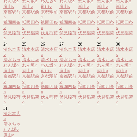
わん坂
○
わん坂
○
わん坂
○
わん坂
○
わん坂
○
わん坂
○
わん坂
○
嵐山
○
嵐山
○
嵐山
○
嵐山
○
嵐山
○
嵐山
○
嵐山
○
京都駅前
京都駅前
京都駅前
京都駅前
京都駅前
京都駅前
京都駅前
○
○
○
○
○
○
○
祇園四条
祇園四条
祇園四条
祇園四条
祇園四条
祇園四条
祇園四条
○
○
○
○
○
○
○
伏見稲荷
伏見稲荷
伏見稲荷
伏見稲荷
伏見稲荷
伏見稲荷
伏見稲荷
○
○
○
○
○
○
○
24
25
26
27
28
29
30
清水本店
清水本店
清水本店
清水本店
清水本店
清水本店
清水本店
○
○
○
○
○
○
○
清水ちゃ
清水ちゃ
清水ちゃ
清水ちゃ
清水ちゃ
清水ちゃ
清水ちゃ
わん坂
○
わん坂
○
わん坂
○
わん坂
○
わん坂
○
わん坂
○
わん坂
○
嵐山
○
嵐山
○
嵐山
○
嵐山
○
嵐山
○
嵐山
○
嵐山
○
京都駅前
京都駅前
京都駅前
京都駅前
京都駅前
京都駅前
京都駅前
○
○
○
○
○
○
○
祇園四条
祇園四条
祇園四条
祇園四条
祇園四条
祇園四条
祇園四条
○
○
○
○
○
○
○
伏見稲荷
伏見稲荷
伏見稲荷
伏見稲荷
伏見稲荷
伏見稲荷
伏見稲荷
○
○
○
○
○
○
○
31
清水本店
○
清水ちゃ
わん坂
○
嵐山
○