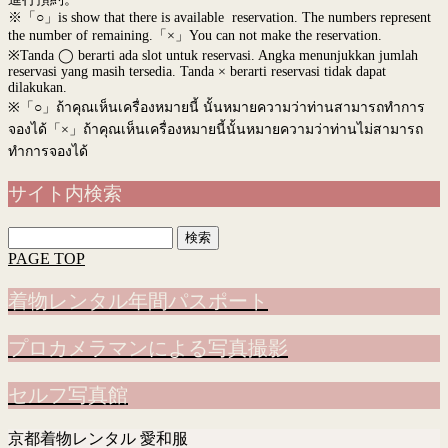
※「○」is show that there is available reservation. The numbers represent
the number of remaining.「×」You can not make the reservation.
※Tanda ◯ berarti ada slot untuk reservasi. Angka menunjukkan jumlah
reservasi yang masih tersedia. Tanda × berarti reservasi tidak dapat
dilakukan.
※
「○」ถ้าคุณเห็นเครื่องหมายนี้ นั้นหมายความว่าท่านสามารถทำการ
จองได้「×」ถ้าคุณเห็นเครื่องหมายนี้นั้นหมายความว่าท่านไม่สามารถ
ทำการจองได้
サイト内検索
検
索:
PAGE TOP
着物レンタル年間パスポート
プロカメラマンによる写真撮影
セルフ写真館
京都着物レンタル 愛和服