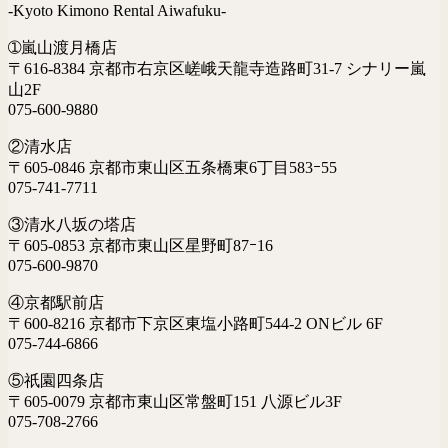
-Kyoto Kimono Rental Aiwafuku-
➀嵐山渡月橋店
〒616-8384 京都市右京区嵯峨天龍寺造路町31-7 シナリー嵐
山2F
075-600-9880
②清水店
〒605-0846 京都市東山区五条橋東6丁目583ｰ55
075-741-7711
③清水八坂の塔店
〒605-0853 京都市東山区星野町87ｰ16
075-600-9870
④京都駅前店
〒600-8216 京都市下京区東塩小路町544-2 ONビル 6F
075-744-6866
⑤祇園四条店
〒605-0079 京都市東山区常盤町151 八源ビル3F
075-708-2766