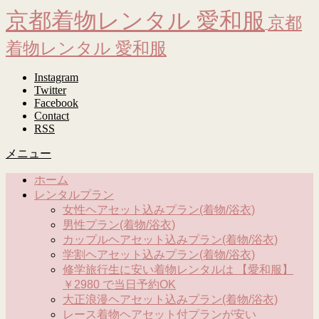
京都着物レンタル 愛和服
京都
着物レンタル 愛和服
Instagram
Twitter
Facebook
Contact
RSS
メニュー
ホーム
レンタルプラン
女性ヘアセット込みプラン(着物/浴衣)
男性プラン(着物/浴衣)
カップルヘアセット込みプラン(着物/浴衣)
学割ヘアセット込みプラン(着物/浴衣)
修学旅行生に安い着物レンタルは 【愛和服】
￥2980 で当日予約OK
大正浪漫ヘアセット込みプラン(着物/浴衣)
レース着物ヘアセット付プランが安い