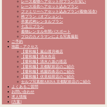
レース着物ヘアセット付プランが安い
レース浴衣ヘアセット込みプラン
ファミリーヘアセット込みプラン(着物/浴衣)
袴プラン（オプション）
卒業式袴レンタルプラン
七五三プラン
着物レンタル年間パスポート
プロのカメラマンによる写真撮影
ご予約
地図・アクセス
【愛和服】嵐山渡月橋店
【愛和服】清水寺店
【愛和服】清水八坂の塔店
【愛和服】京都駅前店のご紹介
【愛和服】祇園四条店のご紹介
【愛和服】伏見稲荷店のご紹介
セルフ写真館ARISA 京都駅前店のご紹介
よくあるご質問
お問い合わせ
求人情報
[方案]