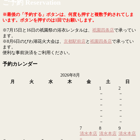
ご予約 Reservation
※最後の「予約する」ボタンは、何度も押すと複数予約されてしま
います。ボタンを押すのは1回でお願いします。
※7月15日と16日の祇園祭の浴衣レンタルは、
祇園四条店
で承ってい
ます。
※8月6日のびわ湖花火大会は、
京都駅前店
と
祇園四条店
で承ってい
ます。
便利な事前決済をご利用ください。
予約カレンダー
2026年8月
月
火
水
木
金
土
日
1
2
－
－
－
－
－
－
－
－
－
－
－
－
7
8
9
清水本店
清水本店
清水本店
○
○
○