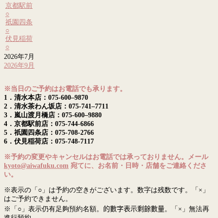
京都駅前
○
祇園四条
○
伏見稲荷
○
2026年7月
2026年9月
※当日のご予約はお電話でも承ります。
1．清水本店：075-600–9870
2．清水茶わん坂店：075-741–7711
3．嵐山渡月橋店：075-600–9880
4．京都駅前店：075-744-6866
5．祇園四条店：075-708-2766
6．伏見稲荷店：075-748-7117
※予約の変更やキャンセルはお電話では承っておりません。メール
kyoto@aiwafuku.com
宛てに、お名前・日時・店舗をご連絡くださ
い。
※表示の「○」は予約の空きがございます。数字は残数です。「×」
はご予約できません。
※「○」表示仍有足夠預約名額。
的數字表示剩餘數量
。「×」無法再
進行預約。