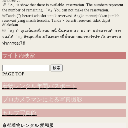
※「○」is show that there is available reservation. The numbers represent
the number of remaining.「×」You can not make the reservation.
※Tanda ◯ berarti ada slot untuk reservasi. Angka menunjukkan jumlah
reservasi yang masih tersedia. Tanda × berarti reservasi tidak dapat
dilakukan.
※
「○」ถ้าคุณเห็นเครื่องหมายนี้ นั้นหมายความว่าท่านสามารถทำการ
จองได้「×」ถ้าคุณเห็นเครื่องหมายนี้นั้นหมายความว่าท่านไม่สามารถ
ทำการจองได้
サイト内検索
検
索:
PAGE TOP
着物レンタル年間パスポート
プロカメラマンによる写真撮影
セルフ写真館
京都着物レンタル 愛和服