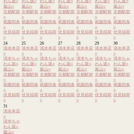
わん坂
○
わん坂
○
わん坂
○
わん坂
○
わん坂
○
わん坂
○
わん坂
○
嵐山
○
嵐山
○
嵐山
○
嵐山
○
嵐山
○
嵐山
○
嵐山
○
京都駅前
京都駅前
京都駅前
京都駅前
京都駅前
京都駅前
京都駅前
○
○
○
○
○
○
○
祇園四条
祇園四条
祇園四条
祇園四条
祇園四条
祇園四条
祇園四条
○
○
○
○
○
○
○
伏見稲荷
伏見稲荷
伏見稲荷
伏見稲荷
伏見稲荷
伏見稲荷
伏見稲荷
○
○
○
○
○
○
○
24
25
26
27
28
29
30
清水本店
清水本店
清水本店
清水本店
清水本店
清水本店
清水本店
○
○
○
○
○
○
○
清水ちゃ
清水ちゃ
清水ちゃ
清水ちゃ
清水ちゃ
清水ちゃ
清水ちゃ
わん坂
○
わん坂
○
わん坂
○
わん坂
○
わん坂
○
わん坂
○
わん坂
○
嵐山
○
嵐山
○
嵐山
○
嵐山
○
嵐山
○
嵐山
○
嵐山
○
京都駅前
京都駅前
京都駅前
京都駅前
京都駅前
京都駅前
京都駅前
○
○
○
○
○
○
○
祇園四条
祇園四条
祇園四条
祇園四条
祇園四条
祇園四条
祇園四条
○
○
○
○
○
○
○
伏見稲荷
伏見稲荷
伏見稲荷
伏見稲荷
伏見稲荷
伏見稲荷
伏見稲荷
○
○
○
○
○
○
○
31
清水本店
○
清水ちゃ
わん坂
○
嵐山
○