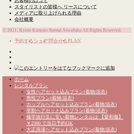
お客様の口コミ
スタイリストの皆様へ リースについて
メディアに取り上げられる理由
会社概要
© 2021. Kyoto Kimono Rental Aiwafuku All Rights Reserved.
PLAN
予約する
シェア
問合せる
ホーム
レンタルプラン
女性ヘアセット込みプラン(着物/浴衣)
男性プラン(着物/浴衣)
カップルヘアセット込みプラン(着物/浴衣)
学割ヘアセット込みプラン(着物/浴衣)
修学旅行生に安い着物レンタルは 【愛和服】
￥2980 で当日予約OK
大正浪漫ヘアセット込みプラン(着物/浴衣)