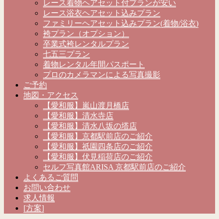
レース着物ヘアセット付プランが安い
レース浴衣ヘアセット込みプラン
ファミリーヘアセット込みプラン(着物/浴衣)
袴プラン（オプション）
卒業式袴レンタルプラン
七五三プラン
着物レンタル年間パスポート
プロのカメラマンによる写真撮影
ご予約
地図・アクセス
【愛和服】嵐山渡月橋店
【愛和服】清水寺店
【愛和服】清水八坂の塔店
【愛和服】京都駅前店のご紹介
【愛和服】祇園四条店のご紹介
【愛和服】伏見稲荷店のご紹介
セルフ写真館ARISA 京都駅前店のご紹介
よくあるご質問
お問い合わせ
求人情報
[方案]