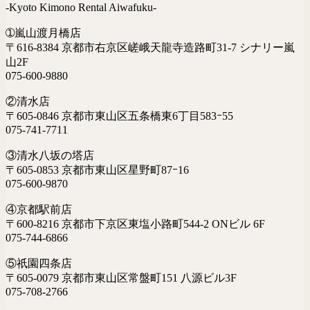
-Kyoto Kimono Rental Aiwafuku-
➀嵐山渡月橋店
〒616-8384 京都市右京区嵯峨天龍寺造路町31-7 シナリー嵐
山2F
075-600-9880
②清水店
〒605-0846 京都市東山区五条橋東6丁目583ｰ55
075-741-7711
③清水八坂の塔店
〒605-0853 京都市東山区星野町87ｰ16
075-600-9870
④京都駅前店
〒600-8216 京都市下京区東塩小路町544-2 ONビル 6F
075-744-6866
⑤祇園四条店
〒605-0079 京都市東山区常盤町151 八源ビル3F
075-708-2766