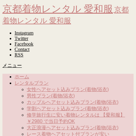
京都着物レンタル 愛和服
京都
着物レンタル 愛和服
Instagram
Twitter
Facebook
Contact
RSS
メニュー
ホーム
レンタルプラン
女性ヘアセット込みプラン(着物/浴衣)
男性プラン(着物/浴衣)
カップルヘアセット込みプラン(着物/浴衣)
学割ヘアセット込みプラン(着物/浴衣)
修学旅行生に安い着物レンタルは 【愛和服】
￥2980 で当日予約OK
大正浪漫ヘアセット込みプラン(着物/浴衣)
レース着物ヘアセット付プランが安い