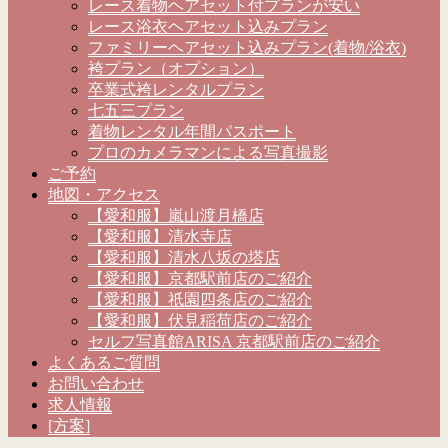
レース着物ヘアセット付プランが安い
レース浴衣ヘアセット込みプラン
ファミリーヘアセット込みプラン(着物/浴衣)
袴プラン（オプション）
卒業式袴レンタルプラン
七五三プラン
着物レンタル年間パスポート
プロのカメラマンによる写真撮影
ご予約
地図・アクセス
【愛和服】嵐山渡月橋店
【愛和服】清水寺店
【愛和服】清水八坂の塔店
【愛和服】京都駅前店のご紹介
【愛和服】祇園四条店のご紹介
【愛和服】伏見稲荷店のご紹介
セルフ写真館ARISA 京都駅前店のご紹介
よくあるご質問
お問い合わせ
求人情報
[方案]