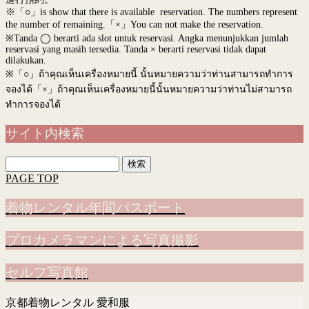
※「○」is show that there is available reservation. The numbers represent
the number of remaining.「×」You can not make the reservation.
※Tanda ◯ berarti ada slot untuk reservasi. Angka menunjukkan jumlah
reservasi yang masih tersedia. Tanda × berarti reservasi tidak dapat
dilakukan.
※
「○」ถ้าคุณเห็นเครื่องหมายนี้ นั้นหมายความว่าท่านสามารถทำการ
จองได้「×」ถ้าคุณเห็นเครื่องหมายนี้นั้นหมายความว่าท่านไม่สามารถ
ทำการจองได้
サイト内検索
検
索:
PAGE TOP
着物レンタル年間パスポート
プロカメラマンによる写真撮影
セルフ写真館
京都着物レンタル 愛和服