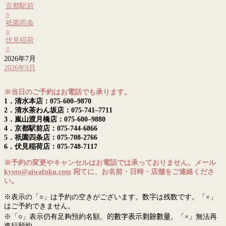
京都駅前
○
祇園四条
○
伏見稲荷
○
2026年7月
2026年9月
※当日のご予約はお電話でも承ります。
1．清水本店：075-600–9870
2．清水茶わん坂店：075-741–7711
3．嵐山渡月橋店：075-600–9880
4．京都駅前店：075-744-6866
5．祇園四条店：075-708-2766
6．伏見稲荷店：075-748-7117
※予約の変更やキャンセルはお電話では承っておりません。メール
kyoto@aiwafuku.com
宛てに、お名前・日時・店舗をご連絡くださ
い。
※表示の「○」は予約の空きがございます。数字は残数です。「×」
はご予約できません。
※「○」表示仍有足夠預約名額。
的數字表示剩餘數量
。「×」無法再
進行預約。