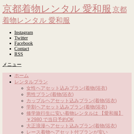
京都着物レンタル 愛和服
京都
着物レンタル 愛和服
Instagram
Twitter
Facebook
Contact
RSS
メニュー
ホーム
レンタルプラン
女性ヘアセット込みプラン(着物/浴衣)
男性プラン(着物/浴衣)
カップルヘアセット込みプラン(着物/浴衣)
学割ヘアセット込みプラン(着物/浴衣)
修学旅行生に安い着物レンタルは 【愛和服】
￥2980 で当日予約OK
大正浪漫ヘアセット込みプラン(着物/浴衣)
レース着物ヘアセット付プランが安い