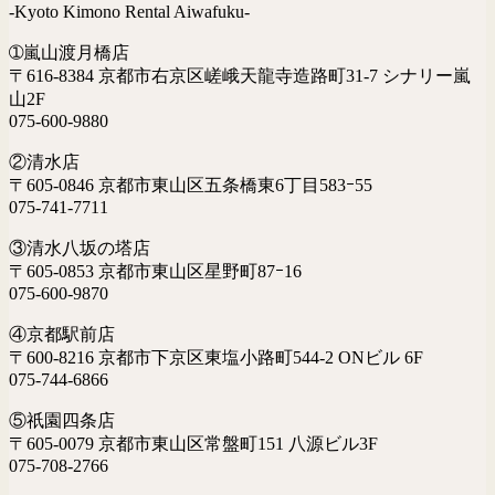
-Kyoto Kimono Rental Aiwafuku-
➀嵐山渡月橋店
〒616-8384 京都市右京区嵯峨天龍寺造路町31-7 シナリー嵐
山2F
075-600-9880
②清水店
〒605-0846 京都市東山区五条橋東6丁目583ｰ55
075-741-7711
③清水八坂の塔店
〒605-0853 京都市東山区星野町87ｰ16
075-600-9870
④京都駅前店
〒600-8216 京都市下京区東塩小路町544-2 ONビル 6F
075-744-6866
⑤祇園四条店
〒605-0079 京都市東山区常盤町151 八源ビル3F
075-708-2766