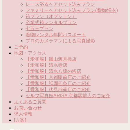
レース浴衣ヘアセット込みプラン
ファミリーヘアセット込みプラン(着物/浴衣)
袴プラン（オプション）
卒業式袴レンタルプラン
七五三プラン
着物レンタル年間パスポート
プロのカメラマンによる写真撮影
ご予約
地図・アクセス
【愛和服】嵐山渡月橋店
【愛和服】清水寺店
【愛和服】清水八坂の塔店
【愛和服】京都駅前店のご紹介
【愛和服】祇園四条店のご紹介
【愛和服】伏見稲荷店のご紹介
セルフ写真館ARISA 京都駅前店のご紹介
よくあるご質問
お問い合わせ
求人情報
[方案]