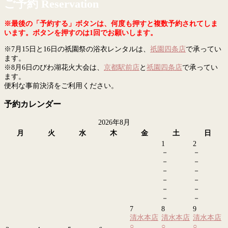
ご予約 Reservation
※最後の「予約する」ボタンは、何度も押すと複数予約されてしま
います。ボタンを押すのは1回でお願いします。
※7月15日と16日の祇園祭の浴衣レンタルは、
祇園四条店
で承ってい
ます。
※8月6日のびわ湖花火大会は、
京都駅前店
と
祇園四条店
で承ってい
ます。
便利な事前決済をご利用ください。
予約カレンダー
2026年8月
月
火
水
木
金
土
日
1
2
－
－
－
－
－
－
－
－
－
－
－
－
7
8
9
清水本店
清水本店
清水本店
○
○
○