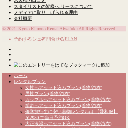
お客様の口コミ
スタイリストの皆様へ リースについて
メディアに取り上げられる理由
会社概要
© 2021. Kyoto Kimono Rental Aiwafuku All Rights Reserved.
PLAN
予約する
シェア
問合せる
ホーム
レンタルプラン
女性ヘアセット込みプラン(着物/浴衣)
男性プラン(着物/浴衣)
カップルヘアセット込みプラン(着物/浴衣)
学割ヘアセット込みプラン(着物/浴衣)
修学旅行生に安い着物レンタルは 【愛和服】
￥2980 で当日予約OK
大正浪漫ヘアセット込みプラン(着物/浴衣)