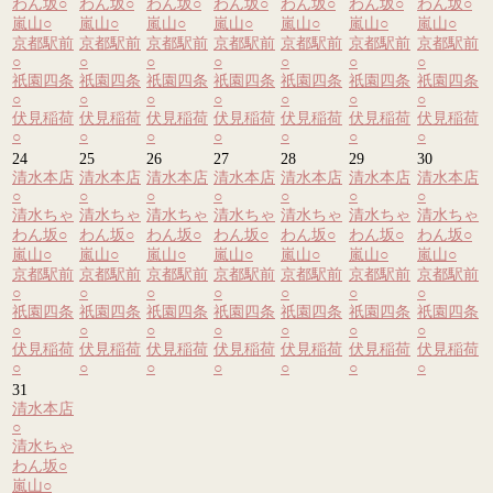
わん坂
○
わん坂
○
わん坂
○
わん坂
○
わん坂
○
わん坂
○
わん坂
○
嵐山
○
嵐山
○
嵐山
○
嵐山
○
嵐山
○
嵐山
○
嵐山
○
京都駅前
京都駅前
京都駅前
京都駅前
京都駅前
京都駅前
京都駅前
○
○
○
○
○
○
○
祇園四条
祇園四条
祇園四条
祇園四条
祇園四条
祇園四条
祇園四条
○
○
○
○
○
○
○
伏見稲荷
伏見稲荷
伏見稲荷
伏見稲荷
伏見稲荷
伏見稲荷
伏見稲荷
○
○
○
○
○
○
○
24
25
26
27
28
29
30
清水本店
清水本店
清水本店
清水本店
清水本店
清水本店
清水本店
○
○
○
○
○
○
○
清水ちゃ
清水ちゃ
清水ちゃ
清水ちゃ
清水ちゃ
清水ちゃ
清水ちゃ
わん坂
○
わん坂
○
わん坂
○
わん坂
○
わん坂
○
わん坂
○
わん坂
○
嵐山
○
嵐山
○
嵐山
○
嵐山
○
嵐山
○
嵐山
○
嵐山
○
京都駅前
京都駅前
京都駅前
京都駅前
京都駅前
京都駅前
京都駅前
○
○
○
○
○
○
○
祇園四条
祇園四条
祇園四条
祇園四条
祇園四条
祇園四条
祇園四条
○
○
○
○
○
○
○
伏見稲荷
伏見稲荷
伏見稲荷
伏見稲荷
伏見稲荷
伏見稲荷
伏見稲荷
○
○
○
○
○
○
○
31
清水本店
○
清水ちゃ
わん坂
○
嵐山
○