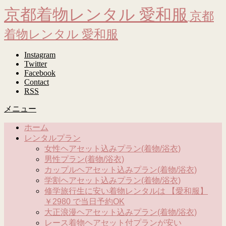
京都着物レンタル 愛和服
京都
着物レンタル 愛和服
Instagram
Twitter
Facebook
Contact
RSS
メニュー
ホーム
レンタルプラン
女性ヘアセット込みプラン(着物/浴衣)
男性プラン(着物/浴衣)
カップルヘアセット込みプラン(着物/浴衣)
学割ヘアセット込みプラン(着物/浴衣)
修学旅行生に安い着物レンタルは 【愛和服】
￥2980 で当日予約OK
大正浪漫ヘアセット込みプラン(着物/浴衣)
レース着物ヘアセット付プランが安い