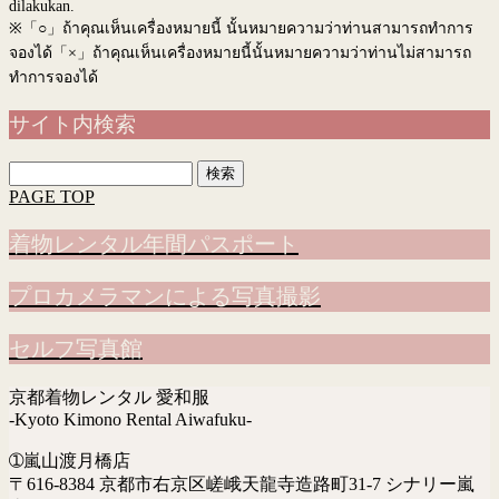
dilakukan.
※
「○」ถ้าคุณเห็นเครื่องหมายนี้ นั้นหมายความว่าท่านสามารถทำการ
จองได้「×」ถ้าคุณเห็นเครื่องหมายนี้นั้นหมายความว่าท่านไม่สามารถ
ทำการจองได้
サイト内検索
検
索:
PAGE TOP
着物レンタル年間パスポート
プロカメラマンによる写真撮影
セルフ写真館
京都着物レンタル 愛和服
-Kyoto Kimono Rental Aiwafuku-
➀嵐山渡月橋店
〒616-8384 京都市右京区嵯峨天龍寺造路町31-7 シナリー嵐