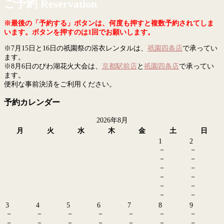
ご予約 Reservation
※最後の「予約する」ボタンは、何度も押すと複数予約されてしま
います。ボタンを押すのは1回でお願いします。
※7月15日と16日の祇園祭の浴衣レンタルは、
祇園四条店
で承ってい
ます。
※8月6日のびわ湖花火大会は、
京都駅前店
と
祇園四条店
で承ってい
ます。
便利な事前決済をご利用ください。
予約カレンダー
2026年8月
月
火
水
木
金
土
日
1
2
－
－
－
－
－
－
－
－
－
－
－
－
3
4
5
6
7
8
9
－
－
－
－
－
－
－
－
－
－
－
－
－
－