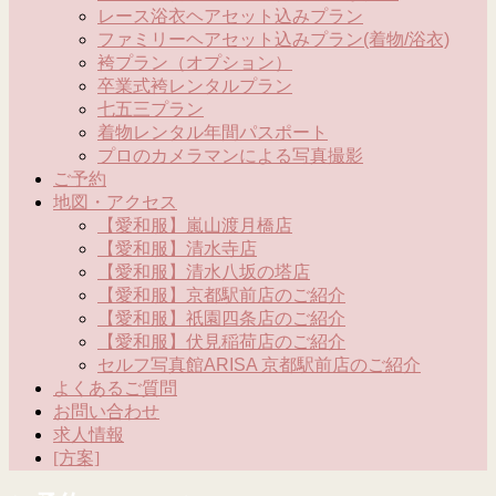
レース浴衣ヘアセット込みプラン
ファミリーヘアセット込みプラン(着物/浴衣)
袴プラン（オプション）
卒業式袴レンタルプラン
七五三プラン
着物レンタル年間パスポート
プロのカメラマンによる写真撮影
ご予約
地図・アクセス
【愛和服】嵐山渡月橋店
【愛和服】清水寺店
【愛和服】清水八坂の塔店
【愛和服】京都駅前店のご紹介
【愛和服】祇園四条店のご紹介
【愛和服】伏見稲荷店のご紹介
セルフ写真館ARISA 京都駅前店のご紹介
よくあるご質問
お問い合わせ
求人情報
[方案]