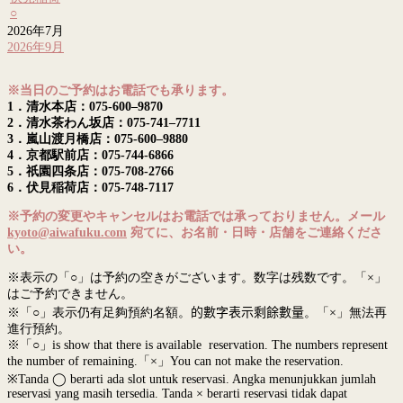
○
2026年7月
2026年9月
※当日のご予約はお電話でも承ります。
1．清水本店：075-600–9870
2．清水茶わん坂店：075-741–7711
3．嵐山渡月橋店：075-600–9880
4．京都駅前店：075-744-6866
5．祇園四条店：075-708-2766
6．伏見稲荷店：075-748-7117
※予約の変更やキャンセルはお電話では承っておりません。メール
kyoto@aiwafuku.com
宛てに、お名前・日時・店舗をご連絡くださ
い。
※表示の「○」は予約の空きがございます。数字は残数です。「×」
はご予約できません。
※「○」表示仍有足夠預約名額。
的數字表示剩餘數量
。「×」無法再
進行預約。
※「○」is show that there is available reservation. The numbers represent
the number of remaining.「×」You can not make the reservation.
※Tanda ◯ berarti ada slot untuk reservasi. Angka menunjukkan jumlah
reservasi yang masih tersedia. Tanda × berarti reservasi tidak dapat