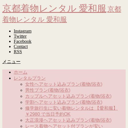
京都着物レンタル 愛和服
京都
着物レンタル 愛和服
Instagram
Twitter
Facebook
Contact
RSS
メニュー
ホーム
レンタルプラン
女性ヘアセット込みプラン(着物/浴衣)
男性プラン(着物/浴衣)
カップルヘアセット込みプラン(着物/浴衣)
学割ヘアセット込みプラン(着物/浴衣)
修学旅行生に安い着物レンタルは 【愛和服】
￥2980 で当日予約OK
大正浪漫ヘアセット込みプラン(着物/浴衣)
レース着物ヘアセット付プランが安い