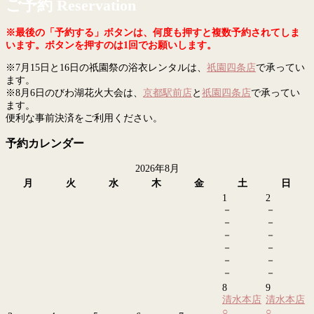
ご予約 Reservation
※最後の「予約する」ボタンは、何度も押すと複数予約されてしま
います。ボタンを押すのは1回でお願いします。
※7月15日と16日の祇園祭の浴衣レンタルは、
祇園四条店
で承ってい
ます。
※8月6日のびわ湖花火大会は、
京都駅前店
と
祇園四条店
で承ってい
ます。
便利な事前決済をご利用ください。
予約カレンダー
2026年8月
月
火
水
木
金
土
日
1
2
－
－
－
－
－
－
－
－
－
－
－
－
8
9
清水本店
清水本店
○
○