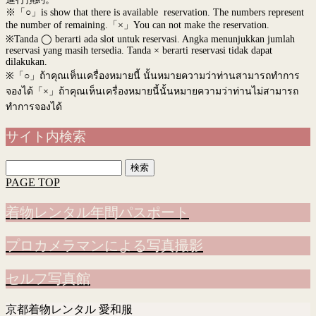
※「○」is show that there is available reservation. The numbers represent
the number of remaining.「×」You can not make the reservation.
※Tanda ◯ berarti ada slot untuk reservasi. Angka menunjukkan jumlah
reservasi yang masih tersedia. Tanda × berarti reservasi tidak dapat
dilakukan.
※
「○」ถ้าคุณเห็นเครื่องหมายนี้ นั้นหมายความว่าท่านสามารถทำการ
จองได้「×」ถ้าคุณเห็นเครื่องหมายนี้นั้นหมายความว่าท่านไม่สามารถ
ทำการจองได้
サイト内検索
検
索:
PAGE TOP
着物レンタル年間パスポート
プロカメラマンによる写真撮影
セルフ写真館
京都着物レンタル 愛和服