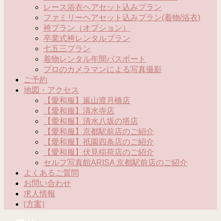
レース浴衣ヘアセット込みプラン
ファミリーヘアセット込みプラン(着物/浴衣)
袴プラン（オプション）
卒業式袴レンタルプラン
七五三プラン
着物レンタル年間パスポート
プロのカメラマンによる写真撮影
ご予約
地図・アクセス
【愛和服】嵐山渡月橋店
【愛和服】清水寺店
【愛和服】清水八坂の塔店
【愛和服】京都駅前店のご紹介
【愛和服】祇園四条店のご紹介
【愛和服】伏見稲荷店のご紹介
セルフ写真館ARISA 京都駅前店のご紹介
よくあるご質問
お問い合わせ
求人情報
[方案]