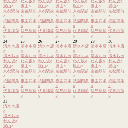
わん坂
○
わん坂
○
わん坂
○
わん坂
○
わん坂
○
わん坂
○
わん坂
○
嵐山
○
嵐山
○
嵐山
○
嵐山
○
嵐山
○
嵐山
○
嵐山
○
京都駅前
京都駅前
京都駅前
京都駅前
京都駅前
京都駅前
京都駅前
○
○
○
○
○
○
○
祇園四条
祇園四条
祇園四条
祇園四条
祇園四条
祇園四条
祇園四条
○
○
○
○
○
○
○
伏見稲荷
伏見稲荷
伏見稲荷
伏見稲荷
伏見稲荷
伏見稲荷
伏見稲荷
○
○
○
○
○
○
○
24
25
26
27
28
29
30
清水本店
清水本店
清水本店
清水本店
清水本店
清水本店
清水本店
○
○
○
○
○
○
○
清水ちゃ
清水ちゃ
清水ちゃ
清水ちゃ
清水ちゃ
清水ちゃ
清水ちゃ
わん坂
○
わん坂
○
わん坂
○
わん坂
○
わん坂
○
わん坂
○
わん坂
○
嵐山
○
嵐山
○
嵐山
○
嵐山
○
嵐山
○
嵐山
○
嵐山
○
京都駅前
京都駅前
京都駅前
京都駅前
京都駅前
京都駅前
京都駅前
○
○
○
○
○
○
○
祇園四条
祇園四条
祇園四条
祇園四条
祇園四条
祇園四条
祇園四条
○
○
○
○
○
○
○
伏見稲荷
伏見稲荷
伏見稲荷
伏見稲荷
伏見稲荷
伏見稲荷
伏見稲荷
○
○
○
○
○
○
○
31
清水本店
○
清水ちゃ
わん坂
○
嵐山
○