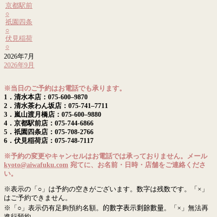
京都駅前
○
祇園四条
○
伏見稲荷
○
2026年7月
2026年9月
※当日のご予約はお電話でも承ります。
1．清水本店：075-600–9870
2．清水茶わん坂店：075-741–7711
3．嵐山渡月橋店：075-600–9880
4．京都駅前店：075-744-6866
5．祇園四条店：075-708-2766
6．伏見稲荷店：075-748-7117
※予約の変更やキャンセルはお電話では承っておりません。メール
kyoto@aiwafuku.com
宛てに、お名前・日時・店舗をご連絡くださ
い。
※表示の「○」は予約の空きがございます。数字は残数です。「×」
はご予約できません。
※「○」表示仍有足夠預約名額。
的數字表示剩餘數量
。「×」無法再
進行預約。