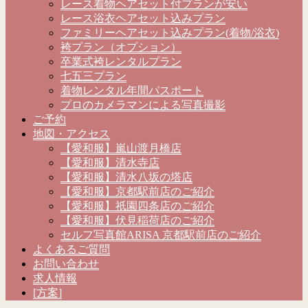
レース着物ヘアセット付プランが安い
レース浴衣ヘアセット込みプラン
ファミリーヘアセット込みプラン(着物/浴衣)
袴プラン（オプション）
卒業式袴レンタルプラン
七五三プラン
着物レンタル年間パスポート
プロのカメラマンによる写真撮影
ご予約
地図・アクセス
【愛和服】嵐山渡月橋店
【愛和服】清水寺店
【愛和服】清水八坂の塔店
【愛和服】京都駅前店のご紹介
【愛和服】祇園四条店のご紹介
【愛和服】伏見稲荷店のご紹介
セルフ写真館ARISA 京都駅前店のご紹介
よくあるご質問
お問い合わせ
求人情報
[方案]