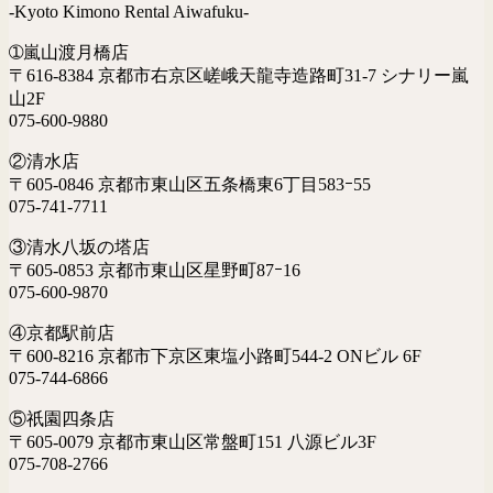
-Kyoto Kimono Rental Aiwafuku-
➀嵐山渡月橋店
〒616-8384 京都市右京区嵯峨天龍寺造路町31-7 シナリー嵐
山2F
075-600-9880
②清水店
〒605-0846 京都市東山区五条橋東6丁目583ｰ55
075-741-7711
③清水八坂の塔店
〒605-0853 京都市東山区星野町87ｰ16
075-600-9870
④京都駅前店
〒600-8216 京都市下京区東塩小路町544-2 ONビル 6F
075-744-6866
⑤祇園四条店
〒605-0079 京都市東山区常盤町151 八源ビル3F
075-708-2766