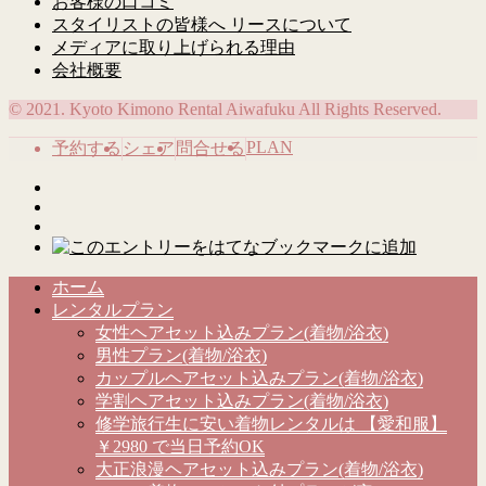
お客様の口コミ
スタイリストの皆様へ リースについて
メディアに取り上げられる理由
会社概要
© 2021. Kyoto Kimono Rental Aiwafuku All Rights Reserved.
PLAN
予約する
シェア
問合せる
ホーム
レンタルプラン
女性ヘアセット込みプラン(着物/浴衣)
男性プラン(着物/浴衣)
カップルヘアセット込みプラン(着物/浴衣)
学割ヘアセット込みプラン(着物/浴衣)
修学旅行生に安い着物レンタルは 【愛和服】
￥2980 で当日予約OK
大正浪漫ヘアセット込みプラン(着物/浴衣)