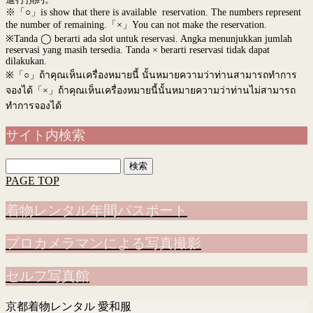
※「○」is show that there is available reservation. The numbers represent
the number of remaining.「×」You can not make the reservation.
※Tanda ◯ berarti ada slot untuk reservasi. Angka menunjukkan jumlah
reservasi yang masih tersedia. Tanda × berarti reservasi tidak dapat
dilakukan.
※
「○」ถ้าคุณเห็นเครื่องหมายนี้ นั้นหมายความว่าท่านสามารถทำการ
จองได้「×」ถ้าคุณเห็นเครื่องหมายนี้นั้นหมายความว่าท่านไม่สามารถ
ทำการจองได้
サイト内検索
検
索:
PAGE TOP
着物レンタル年間パスポート
プロカメラマンによる写真撮影
セルフ写真館
京都着物レンタル 愛和服