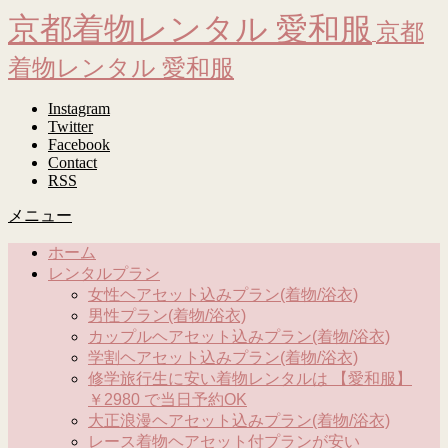
京都着物レンタル 愛和服
京都
着物レンタル 愛和服
Instagram
Twitter
Facebook
Contact
RSS
メニュー
ホーム
レンタルプラン
女性ヘアセット込みプラン(着物/浴衣)
男性プラン(着物/浴衣)
カップルヘアセット込みプラン(着物/浴衣)
学割ヘアセット込みプラン(着物/浴衣)
修学旅行生に安い着物レンタルは 【愛和服】
￥2980 で当日予約OK
大正浪漫ヘアセット込みプラン(着物/浴衣)
レース着物ヘアセット付プランが安い