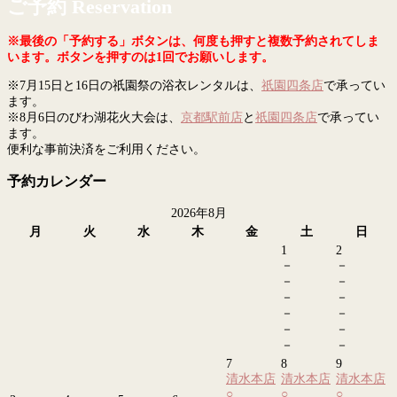
ご予約 Reservation
※最後の「予約する」ボタンは、何度も押すと複数予約されてしま
います。ボタンを押すのは1回でお願いします。
※7月15日と16日の祇園祭の浴衣レンタルは、
祇園四条店
で承ってい
ます。
※8月6日のびわ湖花火大会は、
京都駅前店
と
祇園四条店
で承ってい
ます。
便利な事前決済をご利用ください。
予約カレンダー
2026年8月
月
火
水
木
金
土
日
1
2
－
－
－
－
－
－
－
－
－
－
－
－
7
8
9
清水本店
清水本店
清水本店
○
○
○