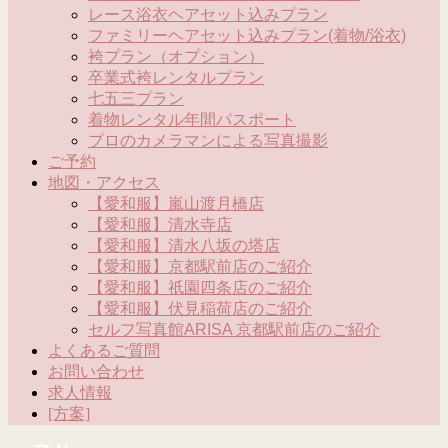
レース浴衣ヘアセット込みプラン
ファミリーヘアセット込みプラン(着物/浴衣)
袴プラン（オプション）
卒業式袴レンタルプラン
七五三プラン
着物レンタル年間パスポート
プロのカメラマンによる写真撮影
ご予約
地図・アクセス
【愛和服】嵐山渡月橋店
【愛和服】清水寺店
【愛和服】清水八坂の塔店
【愛和服】京都駅前店のご紹介
【愛和服】祇園四条店のご紹介
【愛和服】伏見稲荷店のご紹介
セルフ写真館ARISA 京都駅前店のご紹介
よくあるご質問
お問い合わせ
求人情報
[方案]