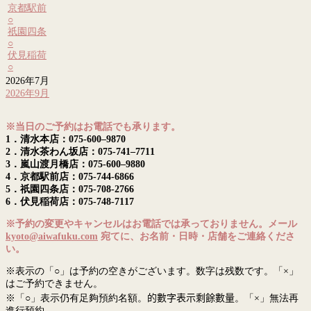
京都駅前
○
祇園四条
○
伏見稲荷
○
2026年7月
2026年9月
※当日のご予約はお電話でも承ります。
1．清水本店：075-600–9870
2．清水茶わん坂店：075-741–7711
3．嵐山渡月橋店：075-600–9880
4．京都駅前店：075-744-6866
5．祇園四条店：075-708-2766
6．伏見稲荷店：075-748-7117
※予約の変更やキャンセルはお電話では承っておりません。メール
kyoto@aiwafuku.com
宛てに、お名前・日時・店舗をご連絡くださ
い。
※表示の「○」は予約の空きがございます。数字は残数です。「×」
はご予約できません。
※「○」表示仍有足夠預約名額。
的數字表示剩餘數量
。「×」無法再
進行預約。