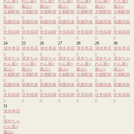
わん坂
○
わん坂
○
わん坂
○
わん坂
○
わん坂
○
わん坂
○
わん坂
○
嵐山
○
嵐山
○
嵐山
○
嵐山
○
嵐山
○
嵐山
○
嵐山
○
京都駅前
京都駅前
京都駅前
京都駅前
京都駅前
京都駅前
京都駅前
○
○
○
○
○
○
○
祇園四条
祇園四条
祇園四条
祇園四条
祇園四条
祇園四条
祇園四条
○
○
○
○
○
○
○
伏見稲荷
伏見稲荷
伏見稲荷
伏見稲荷
伏見稲荷
伏見稲荷
伏見稲荷
○
○
○
○
○
○
○
24
25
26
27
28
29
30
清水本店
清水本店
清水本店
清水本店
清水本店
清水本店
清水本店
○
○
○
○
○
○
○
清水ちゃ
清水ちゃ
清水ちゃ
清水ちゃ
清水ちゃ
清水ちゃ
清水ちゃ
わん坂
○
わん坂
○
わん坂
○
わん坂
○
わん坂
○
わん坂
○
わん坂
○
嵐山
○
嵐山
○
嵐山
○
嵐山
○
嵐山
○
嵐山
○
嵐山
○
京都駅前
京都駅前
京都駅前
京都駅前
京都駅前
京都駅前
京都駅前
○
○
○
○
○
○
○
祇園四条
祇園四条
祇園四条
祇園四条
祇園四条
祇園四条
祇園四条
○
○
○
○
○
○
○
伏見稲荷
伏見稲荷
伏見稲荷
伏見稲荷
伏見稲荷
伏見稲荷
伏見稲荷
○
○
○
○
○
○
○
31
清水本店
○
清水ちゃ
わん坂
○
嵐山
○