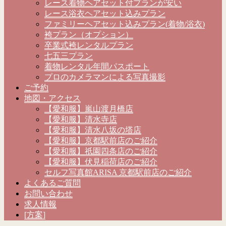
レース着物ヘアセット付プランが安い
レース浴衣ヘアセット込みプラン
ファミリーヘアセット込みプラン(着物/浴衣)
袴プラン（オプション）
卒業式袴レンタルプラン
七五三プラン
着物レンタル年間パスポート
プロのカメラマンによる写真撮影
ご予約
地図・アクセス
【愛和服】嵐山渡月橋店
【愛和服】清水寺店
【愛和服】清水八坂の塔店
【愛和服】京都駅前店のご紹介
【愛和服】祇園四条店のご紹介
【愛和服】伏見稲荷店のご紹介
セルフ写真館ARISA 京都駅前店のご紹介
よくあるご質問
お問い合わせ
求人情報
[方案]