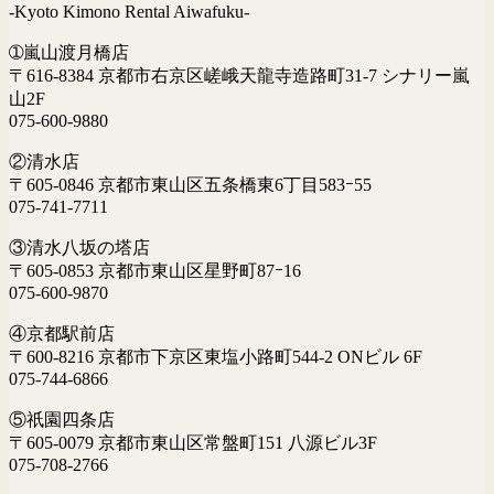
-Kyoto Kimono Rental Aiwafuku-
➀嵐山渡月橋店
〒616-8384 京都市右京区嵯峨天龍寺造路町31-7 シナリー嵐
山2F
075-600-9880
②清水店
〒605-0846 京都市東山区五条橋東6丁目583ｰ55
075-741-7711
③清水八坂の塔店
〒605-0853 京都市東山区星野町87ｰ16
075-600-9870
④京都駅前店
〒600-8216 京都市下京区東塩小路町544-2 ONビル 6F
075-744-6866
⑤祇園四条店
〒605-0079 京都市東山区常盤町151 八源ビル3F
075-708-2766