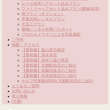
レース浴衣ヘアセット込みプラン
ファミリーヘアセット込みプラン(着物/浴衣)
袴プラン（オプション）
卒業式袴レンタルプラン
七五三プラン
着物レンタル年間パスポート
プロのカメラマンによる写真撮影
ご予約
地図・アクセス
【愛和服】嵐山渡月橋店
【愛和服】清水寺店
【愛和服】清水八坂の塔店
【愛和服】京都駅前店のご紹介
【愛和服】祇園四条店のご紹介
【愛和服】伏見稲荷店のご紹介
セルフ写真館ARISA 京都駅前店のご紹介
よくあるご質問
お問い合わせ
求人情報
[方案]