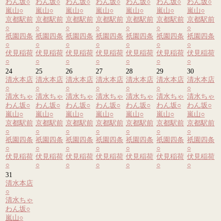
わん坂
○
わん坂
○
わん坂
○
わん坂
○
わん坂
○
わん坂
○
わん坂
○
嵐山
○
嵐山
○
嵐山
○
嵐山
○
嵐山
○
嵐山
○
嵐山
○
京都駅前
京都駅前
京都駅前
京都駅前
京都駅前
京都駅前
京都駅前
○
○
○
○
○
○
○
祇園四条
祇園四条
祇園四条
祇園四条
祇園四条
祇園四条
祇園四条
○
○
○
○
○
○
○
伏見稲荷
伏見稲荷
伏見稲荷
伏見稲荷
伏見稲荷
伏見稲荷
伏見稲荷
○
○
○
○
○
○
○
24
25
26
27
28
29
30
清水本店
清水本店
清水本店
清水本店
清水本店
清水本店
清水本店
○
○
○
○
○
○
○
清水ちゃ
清水ちゃ
清水ちゃ
清水ちゃ
清水ちゃ
清水ちゃ
清水ちゃ
わん坂
○
わん坂
○
わん坂
○
わん坂
○
わん坂
○
わん坂
○
わん坂
○
嵐山
○
嵐山
○
嵐山
○
嵐山
○
嵐山
○
嵐山
○
嵐山
○
京都駅前
京都駅前
京都駅前
京都駅前
京都駅前
京都駅前
京都駅前
○
○
○
○
○
○
○
祇園四条
祇園四条
祇園四条
祇園四条
祇園四条
祇園四条
祇園四条
○
○
○
○
○
○
○
伏見稲荷
伏見稲荷
伏見稲荷
伏見稲荷
伏見稲荷
伏見稲荷
伏見稲荷
○
○
○
○
○
○
○
31
清水本店
○
清水ちゃ
わん坂
○
嵐山
○