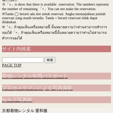
※「○」is show that there is available reservation. The numbers represent
the number of remaining.「×」You can not make the reservation.
※Tanda ◯ berarti ada slot untuk reservasi. Angka menunjukkan jumlah
reservasi yang masih tersedia. Tanda × berarti reservasi tidak dapat
dilakukan.
※
「○」ถ้าคุณเห็นเครื่องหมายนี้ นั้นหมายความว่าท่านสามารถทำการ
จองได้「×」ถ้าคุณเห็นเครื่องหมายนี้นั้นหมายความว่าท่านไม่สามารถ
ทำการจองได้
サイト内検索
検
索:
PAGE TOP
着物レンタル年間パスポート
プロカメラマンによる写真撮影
セルフ写真館
京都着物レンタル 愛和服