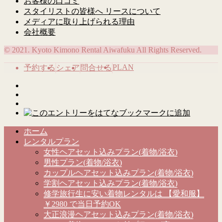
お客様の口コミ
スタイリストの皆様へ リースについて
メディアに取り上げられる理由
会社概要
© 2021. Kyoto Kimono Rental Aiwafuku All Rights Reserved.
PLAN
予約する
シェア
問合せる
ホーム
レンタルプラン
女性ヘアセット込みプラン(着物/浴衣)
男性プラン(着物/浴衣)
カップルヘアセット込みプラン(着物/浴衣)
学割ヘアセット込みプラン(着物/浴衣)
修学旅行生に安い着物レンタルは 【愛和服】
￥2980 で当日予約OK
大正浪漫ヘアセット込みプラン(着物/浴衣)