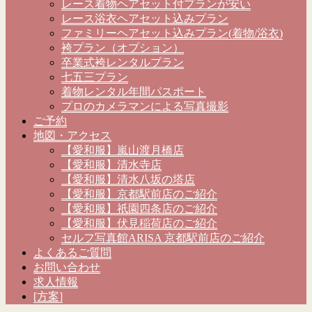
レース着物ヘアセット付プランが安い
レース浴衣ヘアセット込みプラン
ファミリーヘアセット込みプラン(着物/浴衣)
袴プラン（オプション）
卒業式袴レンタルプラン
七五三プラン
着物レンタル年間パスポート
プロのカメラマンによる写真撮影
ご予約
地図・アクセス
【愛和服】嵐山渡月橋店
【愛和服】清水寺店
【愛和服】清水八坂の塔店
【愛和服】京都駅前店のご紹介
【愛和服】祇園四条店のご紹介
【愛和服】伏見稲荷店のご紹介
セルフ写真館ARISA 京都駅前店のご紹介
よくあるご質問
お問い合わせ
求人情報
[方案]