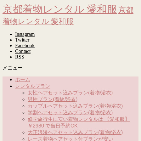
京都着物レンタル 愛和服
京都
着物レンタル 愛和服
Instagram
Twitter
Facebook
Contact
RSS
メニュー
ホーム
レンタルプラン
女性ヘアセット込みプラン(着物/浴衣)
男性プラン(着物/浴衣)
カップルヘアセット込みプラン(着物/浴衣)
学割ヘアセット込みプラン(着物/浴衣)
修学旅行生に安い着物レンタルは 【愛和服】
￥2980 で当日予約OK
大正浪漫ヘアセット込みプラン(着物/浴衣)
レース着物ヘアセット付プランが安い