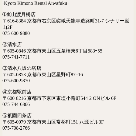
-Kyoto Kimono Rental Aiwafuku-
➀嵐山渡月橋店
〒616-8384 京都市右京区嵯峨天龍寺造路町31-7 シナリー嵐
山2F
075-600-9880
②清水店
〒605-0846 京都市東山区五条橋東6丁目583ｰ55
075-741-7711
③清水八坂の塔店
〒605-0853 京都市東山区星野町87ｰ16
075-600-9870
④京都駅前店
〒600-8216 京都市下京区東塩小路町544-2 ONビル 6F
075-744-6866
⑤祇園四条店
〒605-0079 京都市東山区常盤町151 八源ビル3F
075-708-2766