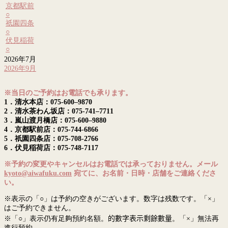
京都駅前
○
祇園四条
○
伏見稲荷
○
2026年7月
2026年9月
※当日のご予約はお電話でも承ります。
1．清水本店：075-600–9870
2．清水茶わん坂店：075-741–7711
3．嵐山渡月橋店：075-600–9880
4．京都駅前店：075-744-6866
5．祇園四条店：075-708-2766
6．伏見稲荷店：075-748-7117
※予約の変更やキャンセルはお電話では承っておりません。メール
kyoto@aiwafuku.com
宛てに、お名前・日時・店舗をご連絡くださ
い。
※表示の「○」は予約の空きがございます。数字は残数です。「×」
はご予約できません。
※「○」表示仍有足夠預約名額。
的數字表示剩餘數量
。「×」無法再
進行預約。