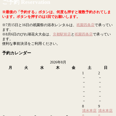
ご予約 Reservation
※最後の「予約する」ボタンは、何度も押すと複数予約されてしま
います。ボタンを押すのは1回でお願いします。
※7月15日と16日の祇園祭の浴衣レンタルは、
祇園四条店
で承ってい
ます。
※8月6日のびわ湖花火大会は、
京都駅前店
と
祇園四条店
で承ってい
ます。
便利な事前決済をご利用ください。
予約カレンダー
2026年8月
月
火
水
木
金
土
日
1
2
－
－
－
－
－
－
－
－
－
－
－
－
8
9
清水本店
清水本店
○
○