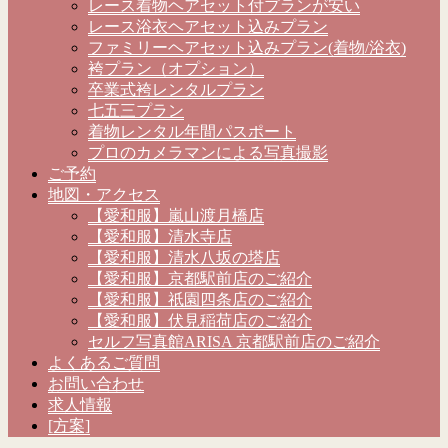
レース着物ヘアセット付プランが安い
レース浴衣ヘアセット込みプラン
ファミリーヘアセット込みプラン(着物/浴衣)
袴プラン（オプション）
卒業式袴レンタルプラン
七五三プラン
着物レンタル年間パスポート
プロのカメラマンによる写真撮影
ご予約
地図・アクセス
【愛和服】嵐山渡月橋店
【愛和服】清水寺店
【愛和服】清水八坂の塔店
【愛和服】京都駅前店のご紹介
【愛和服】祇園四条店のご紹介
【愛和服】伏見稲荷店のご紹介
セルフ写真館ARISA 京都駅前店のご紹介
よくあるご質問
お問い合わせ
求人情報
[方案]