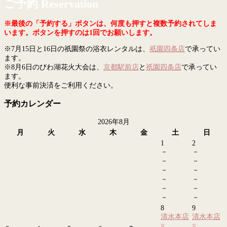
ご予約 Reservation
※最後の「予約する」ボタンは、何度も押すと複数予約されてしま
います。ボタンを押すのは1回でお願いします。
※7月15日と16日の祇園祭の浴衣レンタルは、
祇園四条店
で承ってい
ます。
※8月6日のびわ湖花火大会は、
京都駅前店
と
祇園四条店
で承ってい
ます。
便利な事前決済をご利用ください。
予約カレンダー
2026年8月
月
火
水
木
金
土
日
1
2
－
－
－
－
－
－
－
－
－
－
－
－
8
9
清水本店
清水本店
○
○