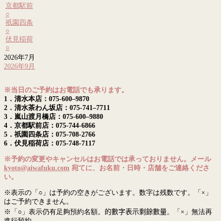
京都駅前
○
祇園四条
○
伏見稲荷
○
2026年7月
2026年9月
※当日のご予約はお電話でも承ります。
1．清水本店：075-600–9870
2．清水茶わん坂店：075-741–7711
3．嵐山渡月橋店：075-600–9880
4．京都駅前店：075-744-6866
5．祇園四条店：075-708-2766
6．伏見稲荷店：075-748-7117
※予約の変更やキャンセルはお電話では承っておりません。メール
kyoto@aiwafuku.com
宛てに、お名前・日時・店舗をご連絡くださ
い。
※表示の「○」は予約の空きがございます。数字は残数です。「×」
はご予約できません。
※「○」表示仍有足夠預約名額。
的數字表示剩餘數量
。「×」無法再
進行預約。