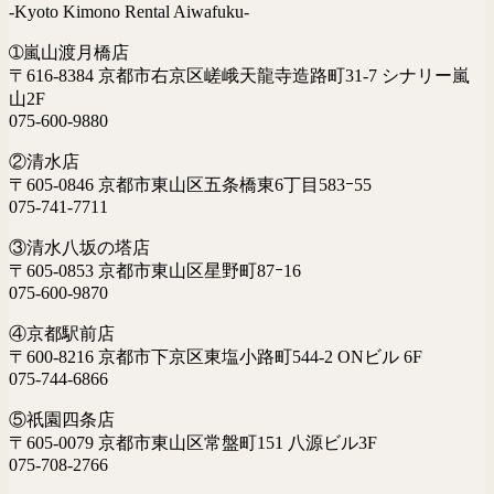
-Kyoto Kimono Rental Aiwafuku-
➀嵐山渡月橋店
〒616-8384 京都市右京区嵯峨天龍寺造路町31-7 シナリー嵐
山2F
075-600-9880
②清水店
〒605-0846 京都市東山区五条橋東6丁目583ｰ55
075-741-7711
③清水八坂の塔店
〒605-0853 京都市東山区星野町87ｰ16
075-600-9870
④京都駅前店
〒600-8216 京都市下京区東塩小路町544-2 ONビル 6F
075-744-6866
⑤祇園四条店
〒605-0079 京都市東山区常盤町151 八源ビル3F
075-708-2766