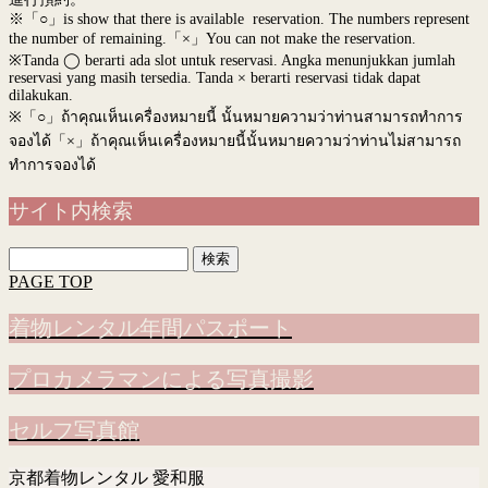
※「○」is show that there is available reservation. The numbers represent
the number of remaining.「×」You can not make the reservation.
※Tanda ◯ berarti ada slot untuk reservasi. Angka menunjukkan jumlah
reservasi yang masih tersedia. Tanda × berarti reservasi tidak dapat
dilakukan.
※
「○」ถ้าคุณเห็นเครื่องหมายนี้ นั้นหมายความว่าท่านสามารถทำการ
จองได้「×」ถ้าคุณเห็นเครื่องหมายนี้นั้นหมายความว่าท่านไม่สามารถ
ทำการจองได้
サイト内検索
検
索:
PAGE TOP
着物レンタル年間パスポート
プロカメラマンによる写真撮影
セルフ写真館
京都着物レンタル 愛和服