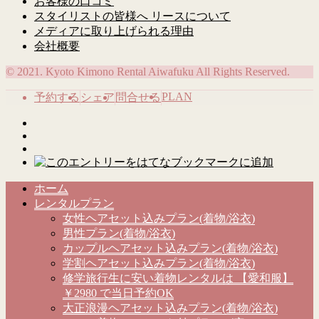
お客様の口コミ
スタイリストの皆様へ リースについて
メディアに取り上げられる理由
会社概要
© 2021. Kyoto Kimono Rental Aiwafuku All Rights Reserved.
PLAN
予約する
シェア
問合せる
ホーム
レンタルプラン
女性ヘアセット込みプラン(着物/浴衣)
男性プラン(着物/浴衣)
カップルヘアセット込みプラン(着物/浴衣)
学割ヘアセット込みプラン(着物/浴衣)
修学旅行生に安い着物レンタルは 【愛和服】
￥2980 で当日予約OK
大正浪漫ヘアセット込みプラン(着物/浴衣)