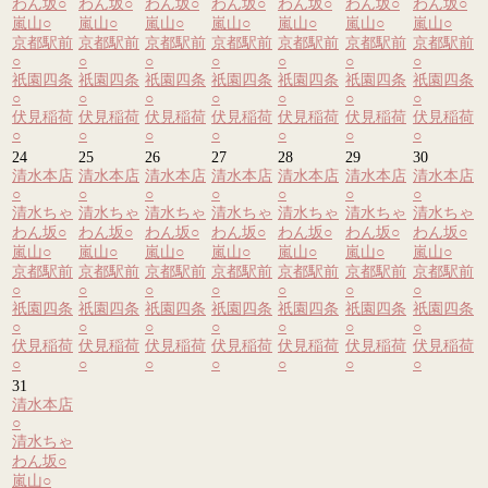
わん坂
○
わん坂
○
わん坂
○
わん坂
○
わん坂
○
わん坂
○
わん坂
○
嵐山
○
嵐山
○
嵐山
○
嵐山
○
嵐山
○
嵐山
○
嵐山
○
京都駅前
京都駅前
京都駅前
京都駅前
京都駅前
京都駅前
京都駅前
○
○
○
○
○
○
○
祇園四条
祇園四条
祇園四条
祇園四条
祇園四条
祇園四条
祇園四条
○
○
○
○
○
○
○
伏見稲荷
伏見稲荷
伏見稲荷
伏見稲荷
伏見稲荷
伏見稲荷
伏見稲荷
○
○
○
○
○
○
○
24
25
26
27
28
29
30
清水本店
清水本店
清水本店
清水本店
清水本店
清水本店
清水本店
○
○
○
○
○
○
○
清水ちゃ
清水ちゃ
清水ちゃ
清水ちゃ
清水ちゃ
清水ちゃ
清水ちゃ
わん坂
○
わん坂
○
わん坂
○
わん坂
○
わん坂
○
わん坂
○
わん坂
○
嵐山
○
嵐山
○
嵐山
○
嵐山
○
嵐山
○
嵐山
○
嵐山
○
京都駅前
京都駅前
京都駅前
京都駅前
京都駅前
京都駅前
京都駅前
○
○
○
○
○
○
○
祇園四条
祇園四条
祇園四条
祇園四条
祇園四条
祇園四条
祇園四条
○
○
○
○
○
○
○
伏見稲荷
伏見稲荷
伏見稲荷
伏見稲荷
伏見稲荷
伏見稲荷
伏見稲荷
○
○
○
○
○
○
○
31
清水本店
○
清水ちゃ
わん坂
○
嵐山
○