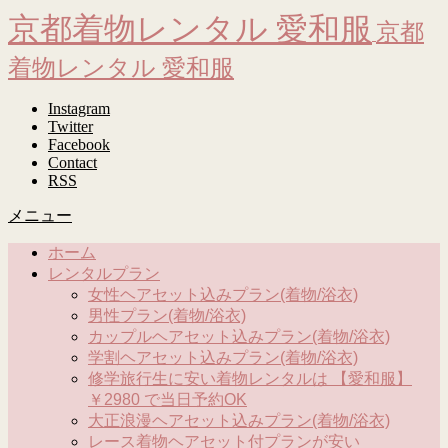
京都着物レンタル 愛和服
京都
着物レンタル 愛和服
Instagram
Twitter
Facebook
Contact
RSS
メニュー
ホーム
レンタルプラン
女性ヘアセット込みプラン(着物/浴衣)
男性プラン(着物/浴衣)
カップルヘアセット込みプラン(着物/浴衣)
学割ヘアセット込みプラン(着物/浴衣)
修学旅行生に安い着物レンタルは 【愛和服】
￥2980 で当日予約OK
大正浪漫ヘアセット込みプラン(着物/浴衣)
レース着物ヘアセット付プランが安い