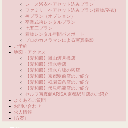
レース浴衣ヘアセット込みプラン
ファミリーヘアセット込みプラン(着物/浴衣)
袴プラン（オプション）
卒業式袴レンタルプラン
七五三プラン
着物レンタル年間パスポート
プロのカメラマンによる写真撮影
ご予約
地図・アクセス
【愛和服】嵐山渡月橋店
【愛和服】清水寺店
【愛和服】清水八坂の塔店
【愛和服】京都駅前店のご紹介
【愛和服】祇園四条店のご紹介
【愛和服】伏見稲荷店のご紹介
セルフ写真館ARISA 京都駅前店のご紹介
よくあるご質問
お問い合わせ
求人情報
[方案]