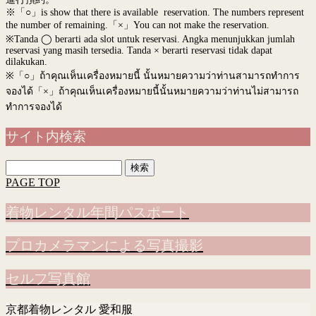
※「○」is show that there is available reservation. The numbers represent
the number of remaining.「×」You can not make the reservation.
※Tanda ◯ berarti ada slot untuk reservasi. Angka menunjukkan jumlah
reservasi yang masih tersedia. Tanda × berarti reservasi tidak dapat
dilakukan.
※
「○」ถ้าคุณเห็นเครื่องหมายนี้ นั้นหมายความว่าท่านสามารถทำการ
จองได้「×」ถ้าคุณเห็นเครื่องหมายนี้นั้นหมายความว่าท่านไม่สามารถ
ทำการจองได้
サイト内検索
検
索:
PAGE TOP
着物レンタル年間パスポート
プロカメラマンによる写真撮影
セルフ写真館
京都着物レンタル 愛和服