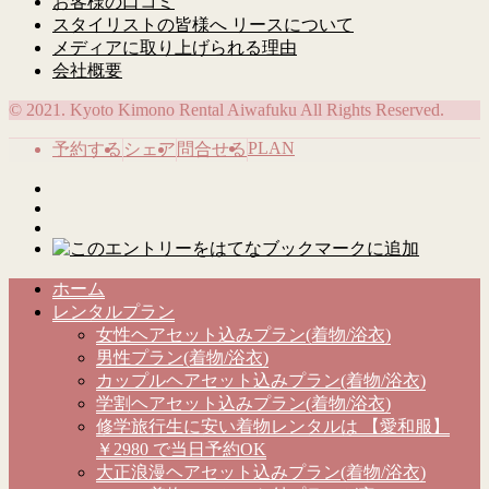
お客様の口コミ
スタイリストの皆様へ リースについて
メディアに取り上げられる理由
会社概要
© 2021. Kyoto Kimono Rental Aiwafuku All Rights Reserved.
PLAN
予約する
シェア
問合せる
ホーム
レンタルプラン
女性ヘアセット込みプラン(着物/浴衣)
男性プラン(着物/浴衣)
カップルヘアセット込みプラン(着物/浴衣)
学割ヘアセット込みプラン(着物/浴衣)
修学旅行生に安い着物レンタルは 【愛和服】
￥2980 で当日予約OK
大正浪漫ヘアセット込みプラン(着物/浴衣)