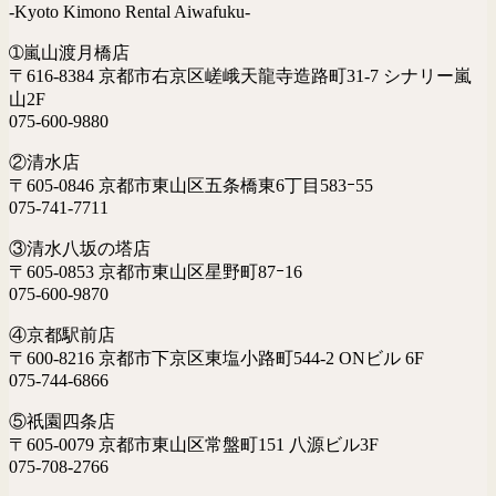
-Kyoto Kimono Rental Aiwafuku-
➀嵐山渡月橋店
〒616-8384 京都市右京区嵯峨天龍寺造路町31-7 シナリー嵐
山2F
075-600-9880
②清水店
〒605-0846 京都市東山区五条橋東6丁目583ｰ55
075-741-7711
③清水八坂の塔店
〒605-0853 京都市東山区星野町87ｰ16
075-600-9870
④京都駅前店
〒600-8216 京都市下京区東塩小路町544-2 ONビル 6F
075-744-6866
⑤祇園四条店
〒605-0079 京都市東山区常盤町151 八源ビル3F
075-708-2766