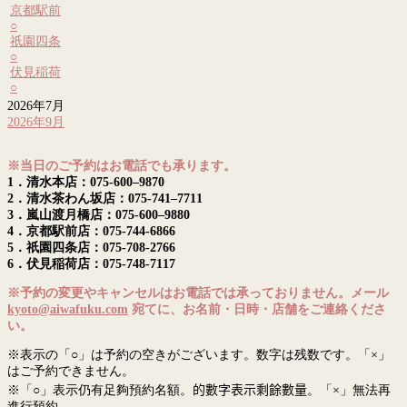
京都駅前
○
祇園四条
○
伏見稲荷
○
2026年7月
2026年9月
※当日のご予約はお電話でも承ります。
1．清水本店：075-600–9870
2．清水茶わん坂店：075-741–7711
3．嵐山渡月橋店：075-600–9880
4．京都駅前店：075-744-6866
5．祇園四条店：075-708-2766
6．伏見稲荷店：075-748-7117
※予約の変更やキャンセルはお電話では承っておりません。メール
kyoto@aiwafuku.com
宛てに、お名前・日時・店舗をご連絡くださ
い。
※表示の「○」は予約の空きがございます。数字は残数です。「×」
はご予約できません。
※「○」表示仍有足夠預約名額。
的數字表示剩餘數量
。「×」無法再
進行預約。