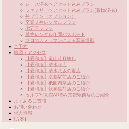
レース浴衣ヘアセット込みプラン
ファミリーヘアセット込みプラン(着物/浴衣)
袴プラン（オプション）
卒業式袴レンタルプラン
七五三プラン
着物レンタル年間パスポート
プロのカメラマンによる写真撮影
ご予約
地図・アクセス
【愛和服】嵐山渡月橋店
【愛和服】清水寺店
【愛和服】清水八坂の塔店
【愛和服】京都駅前店のご紹介
【愛和服】祇園四条店のご紹介
【愛和服】伏見稲荷店のご紹介
セルフ写真館ARISA 京都駅前店のご紹介
よくあるご質問
お問い合わせ
求人情報
[方案]