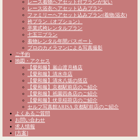
レース着物ヘアセット付プランが安い
レース浴衣ヘアセット込みプラン
ファミリーヘアセット込みプラン(着物/浴衣)
袴プラン（オプション）
卒業式袴レンタルプラン
七五三プラン
着物レンタル年間パスポート
プロのカメラマンによる写真撮影
ご予約
地図・アクセス
【愛和服】嵐山渡月橋店
【愛和服】清水寺店
【愛和服】清水八坂の塔店
【愛和服】京都駅前店のご紹介
【愛和服】祇園四条店のご紹介
【愛和服】伏見稲荷店のご紹介
セルフ写真館ARISA 京都駅前店のご紹介
よくあるご質問
お問い合わせ
求人情報
[方案]