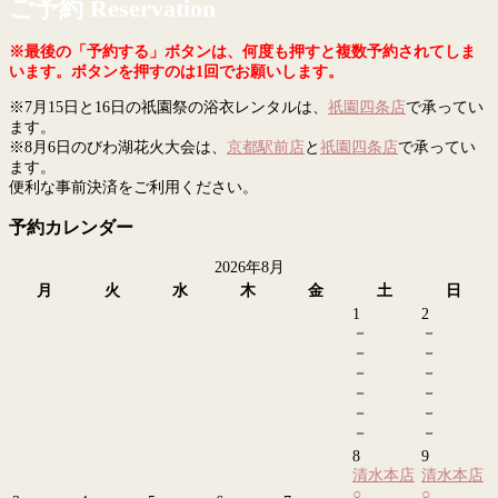
ご予約 Reservation
※最後の「予約する」ボタンは、何度も押すと複数予約されてしま
います。ボタンを押すのは1回でお願いします。
※7月15日と16日の祇園祭の浴衣レンタルは、
祇園四条店
で承ってい
ます。
※8月6日のびわ湖花火大会は、
京都駅前店
と
祇園四条店
で承ってい
ます。
便利な事前決済をご利用ください。
予約カレンダー
2026年8月
月
火
水
木
金
土
日
1
2
－
－
－
－
－
－
－
－
－
－
－
－
8
9
清水本店
清水本店
○
○