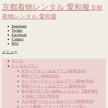
京都着物レンタル 愛和服
京都
着物レンタル 愛和服
Instagram
Twitter
Facebook
Contact
RSS
メニュー
ホーム
レンタルプラン
女性ヘアセット込みプラン(着物/浴衣)
男性プラン(着物/浴衣)
カップルヘアセット込みプラン(着物/浴衣)
学割ヘアセット込みプラン(着物/浴衣)
修学旅行生に安い着物レンタルは 【愛和服】
￥2980 で当日予約OK
大正浪漫ヘアセット込みプラン(着物/浴衣)
レース着物ヘアセット付プランが安い