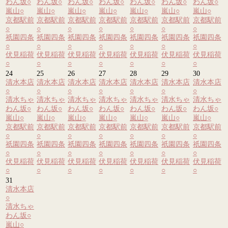
わん坂
○
わん坂
○
わん坂
○
わん坂
○
わん坂
○
わん坂
○
わん坂
○
嵐山
○
嵐山
○
嵐山
○
嵐山
○
嵐山
○
嵐山
○
嵐山
○
京都駅前
京都駅前
京都駅前
京都駅前
京都駅前
京都駅前
京都駅前
○
○
○
○
○
○
○
祇園四条
祇園四条
祇園四条
祇園四条
祇園四条
祇園四条
祇園四条
○
○
○
○
○
○
○
伏見稲荷
伏見稲荷
伏見稲荷
伏見稲荷
伏見稲荷
伏見稲荷
伏見稲荷
○
○
○
○
○
○
○
24
25
26
27
28
29
30
清水本店
清水本店
清水本店
清水本店
清水本店
清水本店
清水本店
○
○
○
○
○
○
○
清水ちゃ
清水ちゃ
清水ちゃ
清水ちゃ
清水ちゃ
清水ちゃ
清水ちゃ
わん坂
○
わん坂
○
わん坂
○
わん坂
○
わん坂
○
わん坂
○
わん坂
○
嵐山
○
嵐山
○
嵐山
○
嵐山
○
嵐山
○
嵐山
○
嵐山
○
京都駅前
京都駅前
京都駅前
京都駅前
京都駅前
京都駅前
京都駅前
○
○
○
○
○
○
○
祇園四条
祇園四条
祇園四条
祇園四条
祇園四条
祇園四条
祇園四条
○
○
○
○
○
○
○
伏見稲荷
伏見稲荷
伏見稲荷
伏見稲荷
伏見稲荷
伏見稲荷
伏見稲荷
○
○
○
○
○
○
○
31
清水本店
○
清水ちゃ
わん坂
○
嵐山
○