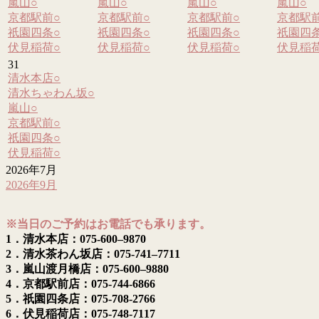
嵐山
○
嵐山
○
嵐山
○
嵐山
○
京都駅前
○
京都駅前
○
京都駅前
○
京都駅
祇園四条
○
祇園四条
○
祇園四条
○
祇園四
伏見稲荷
○
伏見稲荷
○
伏見稲荷
○
伏見稲
31
清水本店
○
清水ちゃわん坂
○
嵐山
○
京都駅前
○
祇園四条
○
伏見稲荷
○
2026年7月
2026年9月
※当日のご予約はお電話でも承ります。
1．清水本店：075-600–9870
2．清水茶わん坂店：075-741–7711
3．嵐山渡月橋店：075-600–9880
4．京都駅前店：075-744-6866
5．祇園四条店：075-708-2766
6．伏見稲荷店：075-748-7117