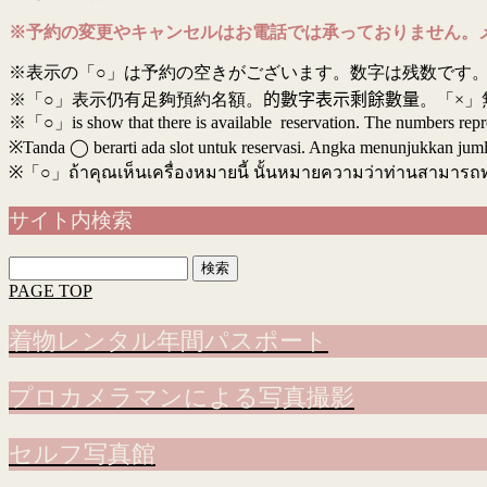
※予約の変更やキャンセルはお電話では承っておりません。
※表示の「○」は予約の空きがございます。数字は残数です。
※「○」表示仍有足夠預約名額。
的數字表示剩餘數量
。「×」
※「○」is show that there is available reservation. The numbers rep
※Tanda ◯ berarti ada slot untuk reservasi. Angka menunjukkan jumlah 
※
「○」ถ้าคุณเห็นเครื่องหมายนี้ นั้นหมายความว่าท่านสามารถ
サイト内検索
検
索:
PAGE TOP
着物レンタル年間パスポート
プロカメラマンによる写真撮影
セルフ写真館