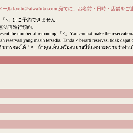
メール
kyoto@aiwafuku.com
宛てに、お名前・日時・店舗をご
「×」はご予約できません。
無法再進行預約。
resent the number of remaining.「×」You can not make the reservation
reservasi yang masih tersedia. Tanda × berarti reservasi tidak dapat 
ทำการจองได้「×」ถ้าคุณเห็นเครื่องหมายนี้นั้นหมายความว่าท่า