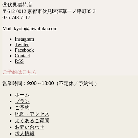
⑥伏見稲荷店
〒612-0012 京都市伏見区深草一ノ坪町35-3
075-748-7117
Mail: kyoto@aiwafuku.com
Instagram
Twitter
Facebook
Contact
RSS
ご予約はこちら
営業時間：9:00～18:00（不定休／予約制 ）
ホーム
プラン
ご予約
地図・アクセス
よくあるご質問
お問い合わせ
求人情報