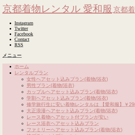
京都着物レンタル 愛和服
京都着
Instagram
Twitter
Facebook
Contact
RSS
メニュー
ホーム
レンタルプラン
女性ヘアセット込みプラン(着物/浴衣)
男性プラン(着物/浴衣)
カップルヘアセット込みプラン(着物/浴衣)
学割ヘアセット込みプラン(着物/浴衣)
修学旅行生に安い着物レンタルは 【愛和服】￥298
大正浪漫ヘアセット込みプラン(着物/浴衣)
レース着物ヘアセット付プランが安い
レース浴衣ヘアセット込みプラン
ファミリーヘアセット込みプラン(着物/浴衣)