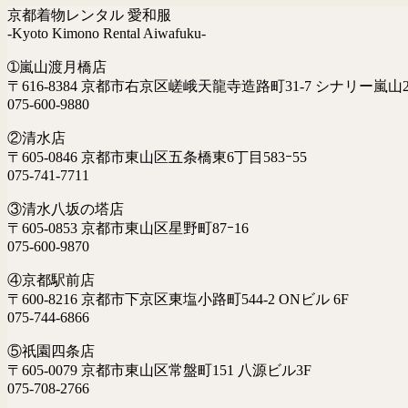
京都着物レンタル 愛和服
-Kyoto Kimono Rental Aiwafuku-
➀嵐山渡月橋店
〒616-8384 京都市右京区嵯峨天龍寺造路町31-7 シナリー嵐山2
075-600-9880
②清水店
〒605-0846 京都市東山区五条橋東6丁目583ｰ55
075-741-7711
③清水八坂の塔店
〒605-0853 京都市東山区星野町87ｰ16
075-600-9870
④京都駅前店
〒600-8216 京都市下京区東塩小路町544-2 ONビル 6F
075-744-6866
⑤祇園四条店
〒605-0079 京都市東山区常盤町151 八源ビル3F
075-708-2766