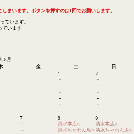
てしまいます。ボタンを押すのは1回でお願いします。
っています。
っています。
6年8月
木
金
土
日
1
2
－
－
－
－
－
－
－
－
－
－
－
－
7
8
9
－
清水本店
○
清水本店
○
－
清水ちゃわん坂
○
清水ちゃわん坂
○