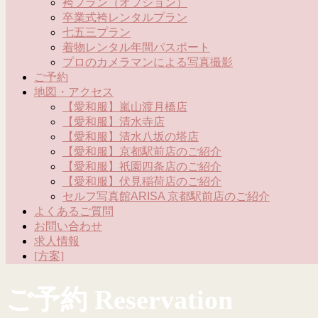
袴プラン（オプション）
卒業式袴レンタルプラン
七五三プラン
着物レンタル年間パスポート
プロのカメラマンによる写真撮影
ご予約
地図・アクセス
【愛和服】嵐山渡月橋店
【愛和服】清水寺店
【愛和服】清水八坂の塔店
【愛和服】京都駅前店のご紹介
【愛和服】祇園四条店のご紹介
【愛和服】伏見稲荷店のご紹介
セルフ写真館ARISA 京都駅前店のご紹介
よくあるご質問
お問い合わせ
求人情報
[方案]
ご予約 Reservation