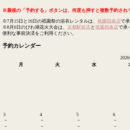
※最後の「予約する」ボタンは、何度も押すと複数予約され
※7月15日と16日の祇園祭の浴衣レンタルは、
祇園四条店
で承
※8月6日のびわ湖花火大会は、
京都駅前店
と
祇園四条店
で承
便利な事前決済をご利用ください。
予約カレンダー
202
月
火
水
3
4
5
6
－
－
－
－
－
－
－
－