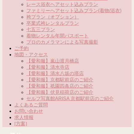
レース浴衣ヘアセット込みプラン
ファミリーヘアセット込みプラン(着物/浴衣)
袴プラン（オプション）
卒業式袴レンタルプラン
七五三プラン
着物レンタル年間パスポート
プロのカメラマンによる写真撮影
ご予約
地図・アクセス
【愛和服】嵐山渡月橋店
【愛和服】清水寺店
【愛和服】清水八坂の塔店
【愛和服】京都駅前店のご紹介
【愛和服】祇園四条店のご紹介
【愛和服】伏見稲荷店のご紹介
セルフ写真館ARISA 京都駅前店のご紹介
よくあるご質問
お問い合わせ
求人情報
[方案]