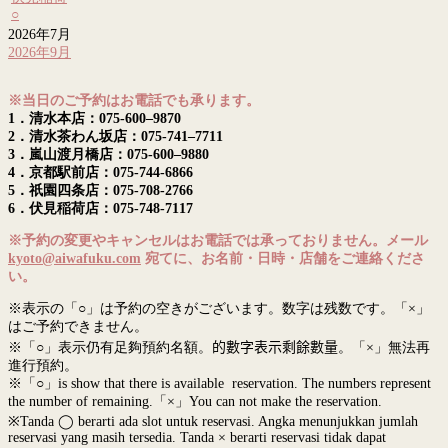
○
2026年7月
2026年9月
※当日のご予約はお電話でも承ります。
1．清水本店：075-600–9870
2．清水茶わん坂店：075-741–7711
3．嵐山渡月橋店：075-600–9880
4．京都駅前店：075-744-6866
5．祇園四条店：075-708-2766
6．伏見稲荷店：075-748-7117
※予約の変更やキャンセルはお電話では承っておりません。メール
kyoto@aiwafuku.com
宛てに、お名前・日時・店舗をご連絡くださ
い。
※表示の「○」は予約の空きがございます。数字は残数です。「×」
はご予約できません。
※「○」表示仍有足夠預約名額。
的數字表示剩餘數量
。「×」無法再
進行預約。
※「○」is show that there is available reservation. The numbers represent
the number of remaining.「×」You can not make the reservation.
※Tanda ◯ berarti ada slot untuk reservasi. Angka menunjukkan jumlah
reservasi yang masih tersedia. Tanda × berarti reservasi tidak dapat