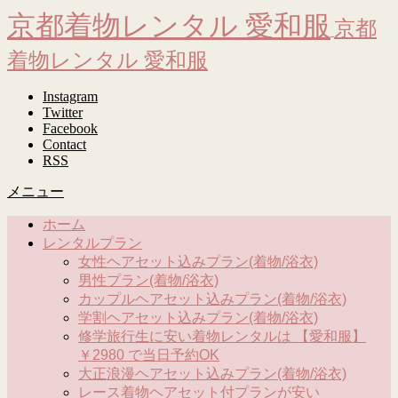
京都着物レンタル 愛和服
京都
着物レンタル 愛和服
Instagram
Twitter
Facebook
Contact
RSS
メニュー
ホーム
レンタルプラン
女性ヘアセット込みプラン(着物/浴衣)
男性プラン(着物/浴衣)
カップルヘアセット込みプラン(着物/浴衣)
学割ヘアセット込みプラン(着物/浴衣)
修学旅行生に安い着物レンタルは 【愛和服】
￥2980 で当日予約OK
大正浪漫ヘアセット込みプラン(着物/浴衣)
レース着物ヘアセット付プランが安い