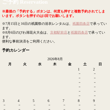
ご予約 Reservation
※最後の「予約する」ボタンは、何度も押すと複数予約されてしま
います。ボタンを押すのは1回でお願いします。
※7月15日と16日の祇園祭の浴衣レンタルは、
祇園四条店
で承ってい
ます。
※8月6日のびわ湖花火大会は、
京都駅前店
と
祇園四条店
で承ってい
ます。
便利な事前決済をご利用ください。
予約カレンダー
2026年8月
月
火
水
木
金
土
日
1
2
－
－
－
－
－
－
－
－
－
－
－
－
3
4
5
6
7
8
9
－
－
－
－
－
－
－
－
－
－
－
－
－
－