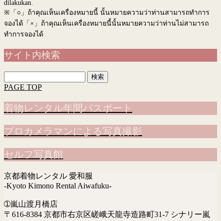
dilakukan.
※
「○」ถ้าคุณเห็นเครื่องหมายนี้ นั้นหมายความว่าท่านสามารถทำการ
จองได้「×」ถ้าคุณเห็นเครื่องหมายนี้นั้นหมายความว่าท่านไม่สามารถ
ทำการจองได้
サイト内検索
検
索:
PAGE TOP
着物レンタル年間パスポート
プロカメラマンによる写真撮影
セルフ写真館
京都着物レンタル 愛和服
-Kyoto Kimono Rental Aiwafuku-
➀嵐山渡月橋店
〒616-8384 京都市右京区嵯峨天龍寺造路町31-7 シナリー嵐