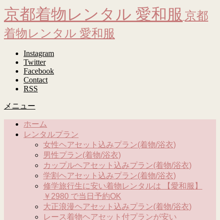
京都着物レンタル 愛和服
京都
着物レンタル 愛和服
Instagram
Twitter
Facebook
Contact
RSS
メニュー
ホーム
レンタルプラン
女性ヘアセット込みプラン(着物/浴衣)
男性プラン(着物/浴衣)
カップルヘアセット込みプラン(着物/浴衣)
学割ヘアセット込みプラン(着物/浴衣)
修学旅行生に安い着物レンタルは 【愛和服】
￥2980 で当日予約OK
大正浪漫ヘアセット込みプラン(着物/浴衣)
レース着物ヘアセット付プランが安い