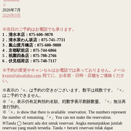
○
2026年7月
2026年9月
※当日のご予約はお電話でも承ります。
1．清水本店：075-600–9870
2．清水茶わん坂店：075-741–7711
3．嵐山渡月橋店：075-600–9880
4．京都駅前店：075-744-6866
5．祇園四条店：075-708-2766
6．伏見稲荷店：075-748-7117
※予約の変更やキャンセルはお電話では承っておりません。メール
kyoto@aiwafuku.com
宛てに、お名前・日時・店舗をご連絡くださ
い。
※表示の「○」は予約の空きがございます。数字は残数です。「×」
はご予約できません。
※「○」表示仍有足夠預約名額。
的數字表示剩餘數量
。「×」無法再
進行預約。
※「○」is show that there is available reservation. The numbers represent
the number of remaining.「×」You can not make the reservation.
※Tanda ◯ berarti ada slot untuk reservasi. Angka menunjukkan jumlah
reservasi yang masih tersedia. Tanda × berarti reservasi tidak dapat