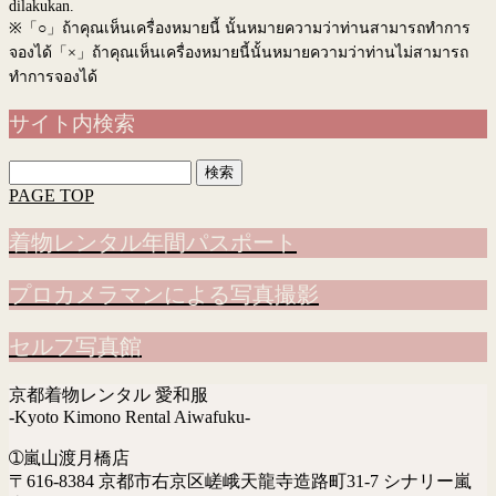
dilakukan.
※
「○」ถ้าคุณเห็นเครื่องหมายนี้ นั้นหมายความว่าท่านสามารถทำการ
จองได้「×」ถ้าคุณเห็นเครื่องหมายนี้นั้นหมายความว่าท่านไม่สามารถ
ทำการจองได้
サイト内検索
検
索:
PAGE TOP
着物レンタル年間パスポート
プロカメラマンによる写真撮影
セルフ写真館
京都着物レンタル 愛和服
-Kyoto Kimono Rental Aiwafuku-
➀嵐山渡月橋店
〒616-8384 京都市右京区嵯峨天龍寺造路町31-7 シナリー嵐