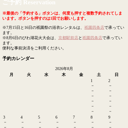
ご予約 Reservation
※最後の「予約する」ボタンは、何度も押すと複数予約されてしま
います。ボタンを押すのは1回でお願いします。
※7月15日と16日の祇園祭の浴衣レンタルは、
祇園四条店
で承ってい
ます。
※8月6日のびわ湖花火大会は、
京都駅前店
と
祇園四条店
で承ってい
ます。
便利な事前決済をご利用ください。
予約カレンダー
2026年8月
月
火
水
木
金
土
日
1
2
－
－
－
－
－
－
－
－
－
－
－
－
3
4
5
6
7
8
9
－
－
－
－
－
－
－
－
－
－
－
－
－
－