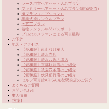
レース浴衣ヘアセット込みプラン
ファミリーヘアセット込みプラン(着物/浴衣)
袴プラン（オプション）
卒業式袴レンタルプラン
七五三プラン
着物レンタル年間パスポート
プロのカメラマンによる写真撮影
ご予約
地図・アクセス
【愛和服】嵐山渡月橋店
【愛和服】清水寺店
【愛和服】清水八坂の塔店
【愛和服】京都駅前店のご紹介
【愛和服】祇園四条店のご紹介
【愛和服】伏見稲荷店のご紹介
セルフ写真館ARISA 京都駅前店のご紹介
よくあるご質問
お問い合わせ
求人情報
[方案]