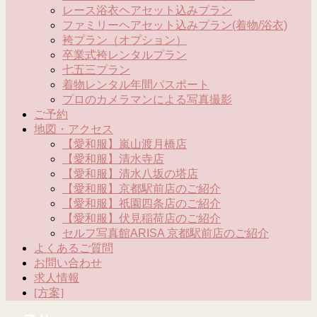
レース浴衣ヘアセット込みプラン
ファミリーヘアセット込みプラン(着物/浴衣)
袴プラン（オプション）
卒業式袴レンタルプラン
七五三プラン
着物レンタル年間パスポート
プロのカメラマンによる写真撮影
ご予約
地図・アクセス
【愛和服】嵐山渡月橋店
【愛和服】清水寺店
【愛和服】清水八坂の塔店
【愛和服】京都駅前店のご紹介
【愛和服】祇園四条店のご紹介
【愛和服】伏見稲荷店のご紹介
セルフ写真館ARISA 京都駅前店のご紹介
よくあるご質問
お問い合わせ
求人情報
[方案]