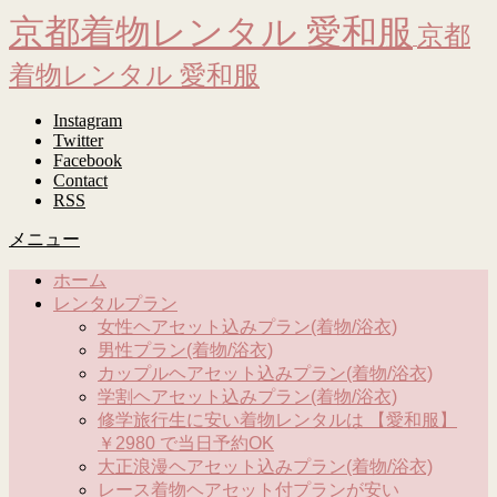
京都着物レンタル 愛和服
京都
着物レンタル 愛和服
Instagram
Twitter
Facebook
Contact
RSS
メニュー
ホーム
レンタルプラン
女性ヘアセット込みプラン(着物/浴衣)
男性プラン(着物/浴衣)
カップルヘアセット込みプラン(着物/浴衣)
学割ヘアセット込みプラン(着物/浴衣)
修学旅行生に安い着物レンタルは 【愛和服】
￥2980 で当日予約OK
大正浪漫ヘアセット込みプラン(着物/浴衣)
レース着物ヘアセット付プランが安い