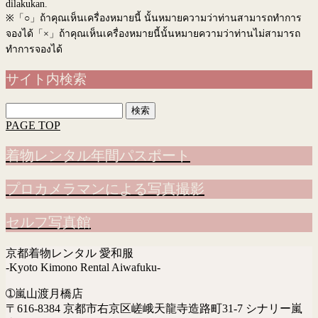
dilakukan.
※
「○」ถ้าคุณเห็นเครื่องหมายนี้ นั้นหมายความว่าท่านสามารถทำการ
จองได้「×」ถ้าคุณเห็นเครื่องหมายนี้นั้นหมายความว่าท่านไม่สามารถ
ทำการจองได้
サイト内検索
検
索:
PAGE TOP
着物レンタル年間パスポート
プロカメラマンによる写真撮影
セルフ写真館
京都着物レンタル 愛和服
-Kyoto Kimono Rental Aiwafuku-
➀嵐山渡月橋店
〒616-8384 京都市右京区嵯峨天龍寺造路町31-7 シナリー嵐