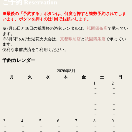
ご予約 Reservation
※最後の「予約する」ボタンは、何度も押すと複数予約されてしま
います。ボタンを押すのは1回でお願いします。
※7月15日と16日の祇園祭の浴衣レンタルは、
祇園四条店
で承ってい
ます。
※8月6日のびわ湖花火大会は、
京都駅前店
と
祇園四条店
で承ってい
ます。
便利な事前決済をご利用ください。
予約カレンダー
2026年8月
月
火
水
木
金
土
日
1
2
－
－
－
－
－
－
－
－
－
－
－
－
3
4
5
6
7
8
9
－
－
－
－
－
－
－
－
－
－
－
－
－
－