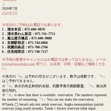
○
2026年7月
2026年9月
※当日のご予約はお電話でも承ります。
1．清水本店：075-600–9870
2．清水茶わん坂店：075-741–7711
3．嵐山渡月橋店：075-600–9880
4．京都駅前店：075-744-6866
5．祇園四条店：075-708-2766
6．伏見稲荷店：075-748-7117
※予約の変更やキャンセルはお電話では承っておりません。メール
kyoto@aiwafuku.com
宛てに、お名前・日時・店舗をご連絡くださ
い。
※表示の「○」は予約の空きがございます。数字は残数です。「×」
はご予約できません。
※「○」表示仍有足夠預約名額。
的數字表示剩餘數量
。「×」無法再
進行預約。
※「○」is show that there is available reservation. The numbers represent
the number of remaining.「×」You can not make the reservation.
※Tanda ◯ berarti ada slot untuk reservasi. Angka menunjukkan jumlah
reservasi yang masih tersedia. Tanda × berarti reservasi tidak dapat