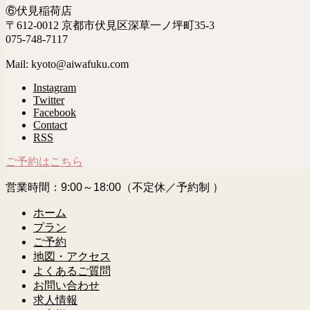
⑥伏見稲荷店
〒612-0012 京都市伏見区深草一ノ坪町35-3
075-748-7117
Mail: kyoto@aiwafuku.com
Instagram
Twitter
Facebook
Contact
RSS
ご予約はこちら
営業時間：9:00～18:00（不定休／予約制 ）
ホーム
プラン
ご予約
地図・アクセス
よくあるご質問
お問い合わせ
求人情報