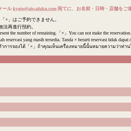
メール
kyoto@aiwafuku.com
宛てに、お名前・日時・店舗をご
「×」はご予約できません。
無法再進行預約。
resent the number of remaining.「×」You can not make the reservation
reservasi yang masih tersedia. Tanda × berarti reservasi tidak dapat 
ทำการจองได้「×」ถ้าคุณเห็นเครื่องหมายนี้นั้นหมายความว่าท่า