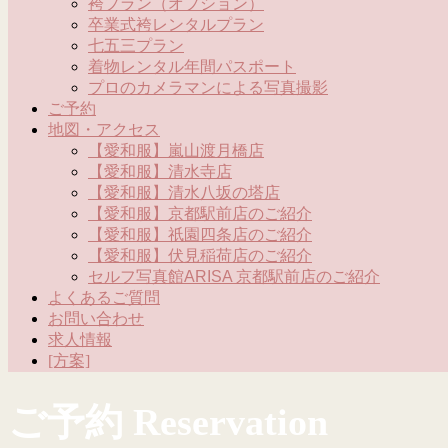
袴プラン（オプション）
卒業式袴レンタルプラン
七五三プラン
着物レンタル年間パスポート
プロのカメラマンによる写真撮影
ご予約
地図・アクセス
【愛和服】嵐山渡月橋店
【愛和服】清水寺店
【愛和服】清水八坂の塔店
【愛和服】京都駅前店のご紹介
【愛和服】祇園四条店のご紹介
【愛和服】伏見稲荷店のご紹介
セルフ写真館ARISA 京都駅前店のご紹介
よくあるご質問
お問い合わせ
求人情報
[方案]
ご予約 Reservation