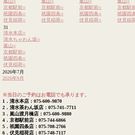
嵐山
○
嵐山
○
嵐山
○
嵐山
○
京都駅前
○
京都駅前
○
京都駅前
○
京都駅
祇園四条
○
祇園四条
○
祇園四条
○
祇園四
伏見稲荷
○
伏見稲荷
○
伏見稲荷
○
伏見稲
31
清水本店
○
清水ちゃわん坂
○
嵐山
○
京都駅前
○
祇園四条
○
伏見稲荷
○
2026年7月
2026年9月
※当日のご予約はお電話でも承ります。
1．清水本店：075-600–9870
2．清水茶わん坂店：075-741–7711
3．嵐山渡月橋店：075-600–9880
4．京都駅前店：075-744-6866
5．祇園四条店：075-708-2766
6．伏見稲荷店：075-748-7117