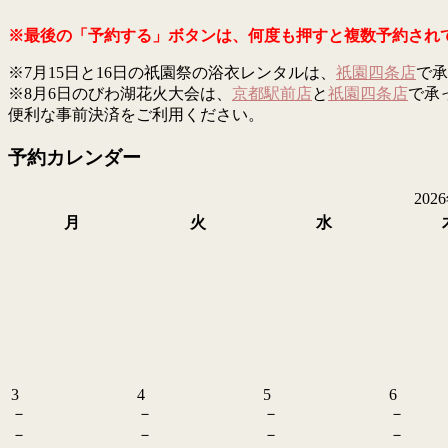
※最後の「予約する」ボタンは、何度も押すと複数予約され
※7月15日と16日の祇園祭の浴衣レンタルは、
祇園四条店
で承
※8月6日のびわ湖花火大会は、
京都駅前店
と
祇園四条店
で承
便利な事前決済をご利用ください。
予約カレンダー
202
月
火
水
3
4
5
6
－
－
－
－
－
－
－
－