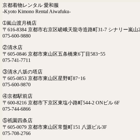
京都着物レンタル 愛和服
-Kyoto Kimono Rental Aiwafuku-
➀嵐山渡月橋店
〒616-8384 京都市右京区嵯峨天龍寺造路町31-7 シナリー嵐山2
075-600-9880
②清水店
〒605-0846 京都市東山区五条橋東6丁目583ｰ55
075-741-7711
③清水八坂の塔店
〒605-0853 京都市東山区星野町87ｰ16
075-600-9870
④京都駅前店
〒600-8216 京都市下京区東塩小路町544-2 ONビル 6F
075-744-6866
⑤祇園四条店
〒605-0079 京都市東山区常盤町151 八源ビル3F
075-708-2766