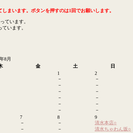
てしまいます。ボタンを押すのは1回でお願いします。
っています。
っています。
6年8月
木
金
土
日
1
2
－
－
－
－
－
－
－
－
－
－
－
－
7
8
9
－
－
清水本店
○
－
－
清水ちゃわん坂
○