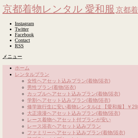
京都着物レンタル 愛和服
京都着
Instagram
Twitter
Facebook
Contact
RSS
メニュー
ホーム
レンタルプラン
女性ヘアセット込みプラン(着物/浴衣)
男性プラン(着物/浴衣)
カップルヘアセット込みプラン(着物/浴衣)
学割ヘアセット込みプラン(着物/浴衣)
修学旅行生に安い着物レンタルは 【愛和服】￥298
大正浪漫ヘアセット込みプラン(着物/浴衣)
レース着物ヘアセット付プランが安い
レース浴衣ヘアセット込みプラン
ファミリーヘアセット込みプラン(着物/浴衣)