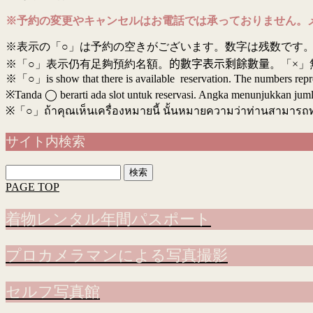
※予約の変更やキャンセルはお電話では承っておりません。
※表示の「○」は予約の空きがございます。数字は残数です。
※「○」表示仍有足夠預約名額。
的數字表示剩餘數量
。「×」
※「○」is show that there is available reservation. The numbers rep
※Tanda ◯ berarti ada slot untuk reservasi. Angka menunjukkan jumlah 
※
「○」ถ้าคุณเห็นเครื่องหมายนี้ นั้นหมายความว่าท่านสามารถ
サイト内検索
検
索:
PAGE TOP
着物レンタル年間パスポート
プロカメラマンによる写真撮影
セルフ写真館