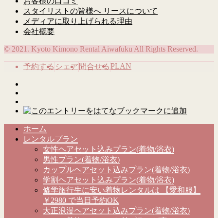
お客様の口コミ
スタイリストの皆様へ リースについて
メディアに取り上げられる理由
会社概要
© 2021. Kyoto Kimono Rental Aiwafuku All Rights Reserved.
PLAN
予約する
シェア
問合せる
ホーム
レンタルプラン
女性ヘアセット込みプラン(着物/浴衣)
男性プラン(着物/浴衣)
カップルヘアセット込みプラン(着物/浴衣)
学割ヘアセット込みプラン(着物/浴衣)
修学旅行生に安い着物レンタルは 【愛和服】
￥2980 で当日予約OK
大正浪漫ヘアセット込みプラン(着物/浴衣)