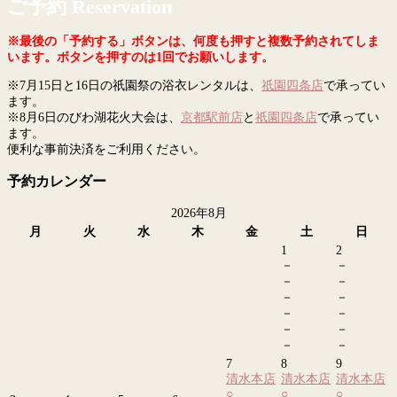
ご予約 Reservation
※最後の「予約する」ボタンは、何度も押すと複数予約されてしま
います。ボタンを押すのは1回でお願いします。
※7月15日と16日の祇園祭の浴衣レンタルは、
祇園四条店
で承ってい
ます。
※8月6日のびわ湖花火大会は、
京都駅前店
と
祇園四条店
で承ってい
ます。
便利な事前決済をご利用ください。
予約カレンダー
2026年8月
月
火
水
木
金
土
日
1
2
－
－
－
－
－
－
－
－
－
－
－
－
7
8
9
清水本店
清水本店
清水本店
○
○
○