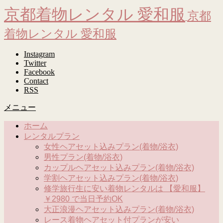
京都着物レンタル 愛和服
京都
着物レンタル 愛和服
Instagram
Twitter
Facebook
Contact
RSS
メニュー
ホーム
レンタルプラン
女性ヘアセット込みプラン(着物/浴衣)
男性プラン(着物/浴衣)
カップルヘアセット込みプラン(着物/浴衣)
学割ヘアセット込みプラン(着物/浴衣)
修学旅行生に安い着物レンタルは 【愛和服】
￥2980 で当日予約OK
大正浪漫ヘアセット込みプラン(着物/浴衣)
レース着物ヘアセット付プランが安い