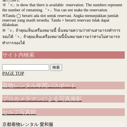
※「○」is show that there is available reservation. The numbers represent
the number of remaining.「×」You can not make the reservation.
※Tanda ◯ berarti ada slot untuk reservasi. Angka menunjukkan jumlah
reservasi yang masih tersedia. Tanda × berarti reservasi tidak dapat
dilakukan.
※
「○」ถ้าคุณเห็นเครื่องหมายนี้ นั้นหมายความว่าท่านสามารถทำการ
จองได้「×」ถ้าคุณเห็นเครื่องหมายนี้นั้นหมายความว่าท่านไม่สามารถ
ทำการจองได้
サイト内検索
検
索:
PAGE TOP
着物レンタル年間パスポート
プロカメラマンによる写真撮影
セルフ写真館
京都着物レンタル 愛和服