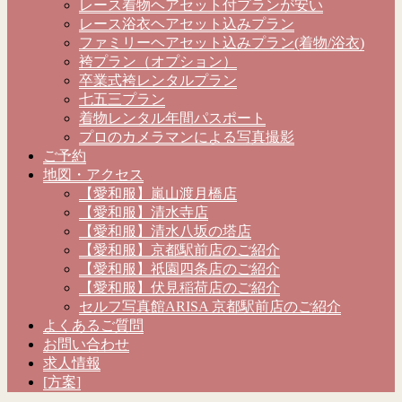
レース着物ヘアセット付プランが安い
レース浴衣ヘアセット込みプラン
ファミリーヘアセット込みプラン(着物/浴衣)
袴プラン（オプション）
卒業式袴レンタルプラン
七五三プラン
着物レンタル年間パスポート
プロのカメラマンによる写真撮影
ご予約
地図・アクセス
【愛和服】嵐山渡月橋店
【愛和服】清水寺店
【愛和服】清水八坂の塔店
【愛和服】京都駅前店のご紹介
【愛和服】祇園四条店のご紹介
【愛和服】伏見稲荷店のご紹介
セルフ写真館ARISA 京都駅前店のご紹介
よくあるご質問
お問い合わせ
求人情報
[方案]