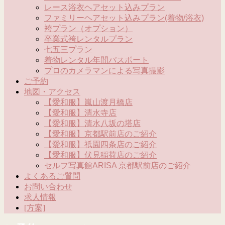
レース浴衣ヘアセット込みプラン
ファミリーヘアセット込みプラン(着物/浴衣)
袴プラン（オプション）
卒業式袴レンタルプラン
七五三プラン
着物レンタル年間パスポート
プロのカメラマンによる写真撮影
ご予約
地図・アクセス
【愛和服】嵐山渡月橋店
【愛和服】清水寺店
【愛和服】清水八坂の塔店
【愛和服】京都駅前店のご紹介
【愛和服】祇園四条店のご紹介
【愛和服】伏見稲荷店のご紹介
セルフ写真館ARISA 京都駅前店のご紹介
よくあるご質問
お問い合わせ
求人情報
[方案]