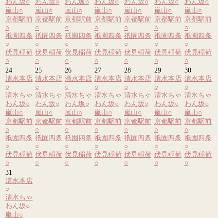
わん坂
○
わん坂
○
わん坂
○
わん坂
○
わん坂
○
わん坂
○
わん坂
○
嵐山
○
嵐山
○
嵐山
○
嵐山
○
嵐山
○
嵐山
○
嵐山
○
京都駅前
京都駅前
京都駅前
京都駅前
京都駅前
京都駅前
京都駅前
○
○
○
○
○
○
○
祇園四条
祇園四条
祇園四条
祇園四条
祇園四条
祇園四条
祇園四条
○
○
○
○
○
○
○
伏見稲荷
伏見稲荷
伏見稲荷
伏見稲荷
伏見稲荷
伏見稲荷
伏見稲荷
○
○
○
○
○
○
○
24
25
26
27
28
29
30
清水本店
清水本店
清水本店
清水本店
清水本店
清水本店
清水本店
○
○
○
○
○
○
○
清水ちゃ
清水ちゃ
清水ちゃ
清水ちゃ
清水ちゃ
清水ちゃ
清水ちゃ
わん坂
○
わん坂
○
わん坂
○
わん坂
○
わん坂
○
わん坂
○
わん坂
○
嵐山
○
嵐山
○
嵐山
○
嵐山
○
嵐山
○
嵐山
○
嵐山
○
京都駅前
京都駅前
京都駅前
京都駅前
京都駅前
京都駅前
京都駅前
○
○
○
○
○
○
○
祇園四条
祇園四条
祇園四条
祇園四条
祇園四条
祇園四条
祇園四条
○
○
○
○
○
○
○
伏見稲荷
伏見稲荷
伏見稲荷
伏見稲荷
伏見稲荷
伏見稲荷
伏見稲荷
○
○
○
○
○
○
○
31
清水本店
○
清水ちゃ
わん坂
○
嵐山
○