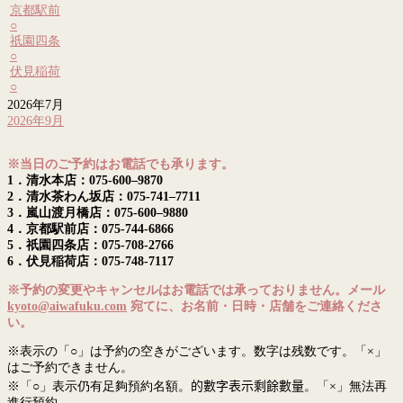
京都駅前
○
祇園四条
○
伏見稲荷
○
2026年7月
2026年9月
※当日のご予約はお電話でも承ります。
1．清水本店：075-600–9870
2．清水茶わん坂店：075-741–7711
3．嵐山渡月橋店：075-600–9880
4．京都駅前店：075-744-6866
5．祇園四条店：075-708-2766
6．伏見稲荷店：075-748-7117
※予約の変更やキャンセルはお電話では承っておりません。メール
kyoto@aiwafuku.com
宛てに、お名前・日時・店舗をご連絡くださ
い。
※表示の「○」は予約の空きがございます。数字は残数です。「×」
はご予約できません。
※「○」表示仍有足夠預約名額。
的數字表示剩餘數量
。「×」無法再
進行預約。