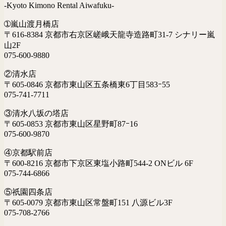
-Kyoto Kimono Rental Aiwafuku-
➀嵐山渡月橋店
〒616-8384 京都市右京区嵯峨天龍寺造路町31-7 シナリー嵐
山2F
075-600-9880
②清水店
〒605-0846 京都市東山区五条橋東6丁目583ｰ55
075-741-7711
③清水八坂の塔店
〒605-0853 京都市東山区星野町87ｰ16
075-600-9870
④京都駅前店
〒600-8216 京都市下京区東塩小路町544-2 ONビル 6F
075-744-6866
⑤祇園四条店
〒605-0079 京都市東山区常盤町151 八源ビル3F
075-708-2766