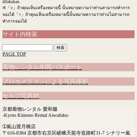
dilakukan.
※
「○」ถ้าคุณเห็นเครื่องหมายนี้ นั้นหมายความว่าท่านสามารถทำการ
จองได้「×」ถ้าคุณเห็นเครื่องหมายนี้นั้นหมายความว่าท่านไม่สามารถ
ทำการจองได้
サイト内検索
検
索:
PAGE TOP
着物レンタル年間パスポート
プロカメラマンによる写真撮影
セルフ写真館
京都着物レンタル 愛和服
-Kyoto Kimono Rental Aiwafuku-
➀嵐山渡月橋店
〒616-8384 京都市右京区嵯峨天龍寺造路町31-7 シナリー嵐