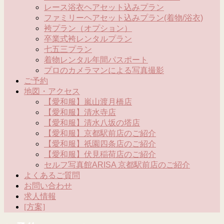
レース浴衣ヘアセット込みプラン
ファミリーヘアセット込みプラン(着物/浴衣)
袴プラン（オプション）
卒業式袴レンタルプラン
七五三プラン
着物レンタル年間パスポート
プロのカメラマンによる写真撮影
ご予約
地図・アクセス
【愛和服】嵐山渡月橋店
【愛和服】清水寺店
【愛和服】清水八坂の塔店
【愛和服】京都駅前店のご紹介
【愛和服】祇園四条店のご紹介
【愛和服】伏見稲荷店のご紹介
セルフ写真館ARISA 京都駅前店のご紹介
よくあるご質問
お問い合わせ
求人情報
[方案]