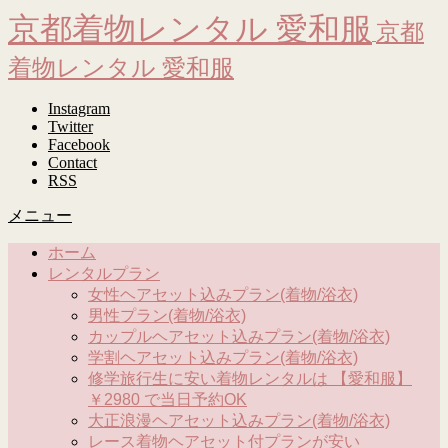
京都着物レンタル 愛和服
京都
着物レンタル 愛和服
Instagram
Twitter
Facebook
Contact
RSS
メニュー
ホーム
レンタルプラン
女性ヘアセット込みプラン(着物/浴衣)
男性プラン(着物/浴衣)
カップルヘアセット込みプラン(着物/浴衣)
学割ヘアセット込みプラン(着物/浴衣)
修学旅行生に安い着物レンタルは 【愛和服】
￥2980 で当日予約OK
大正浪漫ヘアセット込みプラン(着物/浴衣)
レース着物ヘアセット付プランが安い