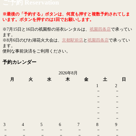
ご予約 Reservation
※最後の「予約する」ボタンは、何度も押すと複数予約されてしま
います。ボタンを押すのは1回でお願いします。
※7月15日と16日の祇園祭の浴衣レンタルは、
祇園四条店
で承ってい
ます。
※8月6日のびわ湖花火大会は、
京都駅前店
と
祇園四条店
で承ってい
ます。
便利な事前決済をご利用ください。
予約カレンダー
2026年8月
月
火
水
木
金
土
日
1
2
－
－
－
－
－
－
－
－
－
－
－
－
3
4
5
6
7
8
9
－
－
－
－
－
－
－
－
－
－
－
－
－
－