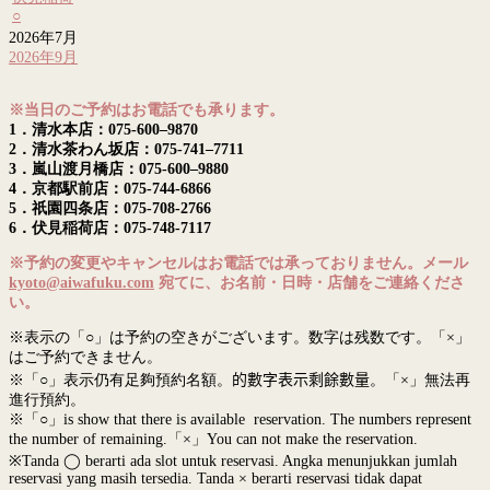
○
2026年7月
2026年9月
※当日のご予約はお電話でも承ります。
1．清水本店：075-600–9870
2．清水茶わん坂店：075-741–7711
3．嵐山渡月橋店：075-600–9880
4．京都駅前店：075-744-6866
5．祇園四条店：075-708-2766
6．伏見稲荷店：075-748-7117
※予約の変更やキャンセルはお電話では承っておりません。メール
kyoto@aiwafuku.com
宛てに、お名前・日時・店舗をご連絡くださ
い。
※表示の「○」は予約の空きがございます。数字は残数です。「×」
はご予約できません。
※「○」表示仍有足夠預約名額。
的數字表示剩餘數量
。「×」無法再
進行預約。
※「○」is show that there is available reservation. The numbers represent
the number of remaining.「×」You can not make the reservation.
※Tanda ◯ berarti ada slot untuk reservasi. Angka menunjukkan jumlah
reservasi yang masih tersedia. Tanda × berarti reservasi tidak dapat